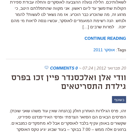
לשאלותיכם. הלילה ננעלה ההצבעה לאוסקרים והחלה עבודת ספירת
הקולות שתימשך עד ליום ראשון. אני מקווה שהתפללתם היטב, כי
מרגע זה, מה שהוכרע כבר הוכרע. אז מה נשאר לנו לעשות? להמר
ולנחש. הנה רשימת המועמדים לאוסקר, עכשיו ננסה לראות מי מהם
יזכה. למרות שרבים […]
CONTINUE READING
Tags:
אוסקר 2011
20 פברואר 2012 | 07:24
~
0 COMMENTS
וודי אלן ואלכסנדר פיין זכו בפרס
גילדת התסריטאים
בשוטף
זהו, פרס הגילדות האחרון חולק (בהנחה שאין עוד משהו שאני שוכח).
הפרסים הבאים הם הסזאר הצרפתי ופרסי האידיפנדנט ספיריט,
שקשורים באופן עקיף בלבד לאוסקרים אבל לא מתפקדים כמנבאים.
ברגעים אלה ממש – 7:00 בבוקר – בעוד שבוע יגיע טקס האוסקר