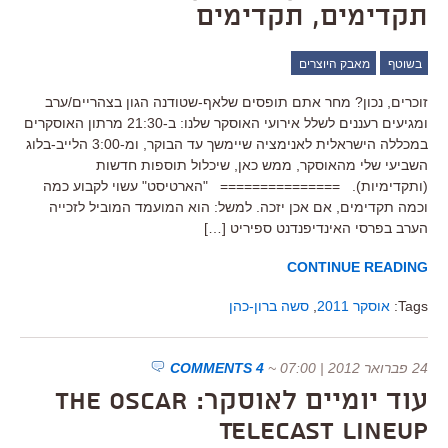
תקדימים, תקדימים
בשוטף
מאבק היוצרים
זוכרים, נכון? מחר אתם תופסים שלאף-שטודנה הגון בצהריים/ערב
ומגיעים רעננים לשלל אירועי האוסקר שלנו: ב-21:30 מרתון האוסקרים
במכללה הישראלית לאנימציה שיימשך עד הבוקר, ומ-3:00 הלייב-בלוג
השביעי שלי מהאוסקר, ממש כאן, שיכלול תוספות חדשות
(ותקדימיות). =============== "הארטיסט" עשוי לקבוע כמה
וכמה תקדימים, אם אכן יזכה. למשל: הוא המועמד המוביל לזכייה
הערב בפרסי האינדיפנדנט ספיריט […]
CONTINUE READING
Tags:
אוסקר 2011
,
סשה ברון-כהן
24 פברואר 2012 | 07:00
~
4 COMMENTS
עוד יומיים לאוסקר: The Oscar
Telecast Lineup