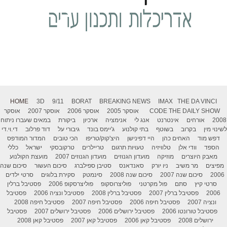
HOME
3D
9/11
BORAT
BREAKING NEWS
IMAX
THE DA VINCI
THE DAILY SHOW
CODE
אוסקר 2005
אוסקר 2006
אוסקר 2007
אוסקר
2008
אורחים
אינטרנט
אנג לי
אנימציה
ארכיון
ביקורת
במאים שעברו ניתוח
לשינוי מין
בקרוב
בשוטף
בתי קולנוע
ג'יימס בונד
גיבורי על
דוד פרלוב
די.וי.די
דפש מוד
האחים כהן
היי דפינישן
היצ'קוק/טריפו
הכי טובים
המדור המודפס
הספד
וודי אלן
טלוויזיה
טעויות תרגום
טריילרים
טרקובסקי
ישראל
כללי
מאבק היוצרים
מוזיקה
מועדון הגנוזים
מועדון הגנוזים 2007
מועצת הקולנוע
מפיצים
מר משיב
ניו יורק
סאנדאנס
סטיבן ספילברג
סיכום העשור
סיכום שנה
2006
סיכום שנה 2007
סיכום שנה 2008
סינמטק
סקירת בלוגים
סרטי ילדים
סרטי קיץ
סתם
פול מקרטני
פוליצרוסקופ
פוליצרסקופ 2006
פסטיבל ברלין
2006
פסטיבל ברלין 2007
פסטיבל ברלין 2008
פסטיבל ונציה 2006
פסטיבל
ונציה 2007
פסטיבל חיפה 2006
פסטיבל חיפה 2007
פסטיבל חיפה 2008
פסטיבל טורונטו 2006
פסטיבל ירושלים 2006
פסטיבל ירושלים 2007
פסטיבל
ירושלים 2008
פסטיבל קאן 2006
פסטיבל קאן 2007
פסטיבל קאן 2008