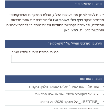
תמכו ב"סינמסקופ"
רוצים לעזור לממן את פעילות הבלוג, טבלת המבקרים והפודקאסט?
מוזמנים לבקר
בדף שלי ב-Patreon
ולבחור לכם את אחת מדרגות
התמיכה, ולהצטרף לקבוצות הסודיות של "סינמסקופ" לקבלת עדכונים
והמלצות פרטיות.
לחצו כאן
הירשמו לעדכוני המייל של ״סינמסקופ״
הכניסו כתובת אימייל ולחצו אנטר
תגובות אחרונות
אחד
על
״האודיסאה״ של כריסטופר נולאן, ביקורת
Shai
על
דוקאביב 2026: שש או שבע המלצות
_LiBERTiNE_
על
אוסקר 2026: כל הזוכים