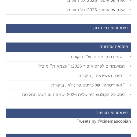
איתן
על
אוסקר 2026: כל הזוכים
איתן
על
אוסקר 2026: כל הזוכים
סינמסקופ בפייסבוק
פוסטים אחרונים
״ספיידרמן: יום חדש״, ביקורת
המועמדים לפרס אופיר 2026: ״עצמאות״ מוביל
״תיכון מגשימים״, ביקורת
״האודיסאה״ של כריסטופר נולאן, ביקורת
פסטיבל הקולנוע בירושלים 2026: שמונה או תשע המלצות
סינמסקופ בטוויטר
Tweets by @cinemascopian