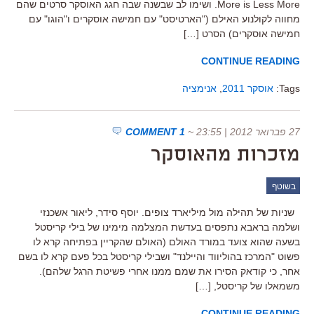
More is Less More. ושימו לב שבשנה שבה חגג האוסקר סרטים שהם
מחווה לקולנוע האילם ("הארטיסט" עם חמישה אוסקרים ו"הוגו" עם
חמישה אוסקרים) הסרט […]
CONTINUE READING
Tags:
אוסקר 2011
,
אנימציה
27 פברואר 2012 | 23:55
~
1 COMMENT
מזכרות מהאוסקר
בשוטף
שניות של תהילה מול מיליארד צופים. יוסף סידר, ליאור אשכנזי
ושלמה בראבא נתפסים בעדשת המצלמה מימינו של בילי קריסטל
בשעה שהוא צועד במורד האולם (האולם שהקריין בפתיחה קרא לו
פשוט "המרכז בהוליווד והיילנד" ושבילי קריסטל בכל פעם קרא לו בשם
אחר, כי קודאק הסירו את שמם ממנו אחרי פשיטת הרגל שלהם).
משמאלו של קריסטל, […]
CONTINUE READING