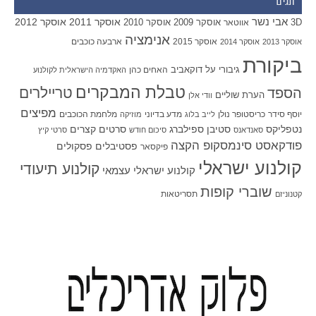
תגים
אבי נשר
אוסקר 2011
אוסקר 2012
אוסקר 2009
אוסקר 2010
3D
אווטאר
אנימציה
אוסקר 2015
ארבעה כוכבים
אוסקר 2013
אוסקר 2014
ביקורת
גיבורי על
דוקאביב
האחים כהן
האקדמיה הישראלית לקולנוע
טבלת המבקרים
טריילרים
הספד
הערת שוליים
וודי אלן
מפיצים
יוסף סידר
כריסטופר נולן
מדע בדיוני
מלחמת הכוכבים
לייב בלוג
מוזיקה
סטיבן ספילברג
סרטים קצרים
נטפליקס
סאנדאנס
סיכום חודש
סרטי קיץ
פודקאסט סינמסקופ הקצה
פסטיבלים
פסקולים
פיקסאר
קולנוע ישראלי
קולנוע תיעודי
קולנוע ישראלי עצמאי
שוברי קופות
תסריטאות
קטנוניזם