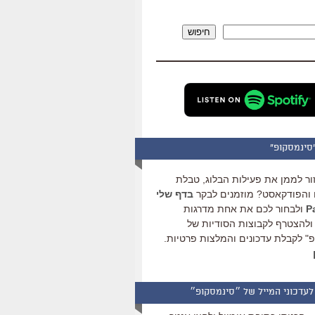
להגביר
או
חיפוש
להנמיך
עוצמת
שמע.
סינמסקופ"
ור לממן את פעילות הבלוג, טבלת
והפודקאסט? מוזמנים לבקר
בדף שלי
ולבחור לכם את אחת מדרגות
ולהצטרף לקבוצות הסודיות של
" לקבלת עדכונים והמלצות פרטיות.
לעדכוני המייל של ״סינמסקופ״