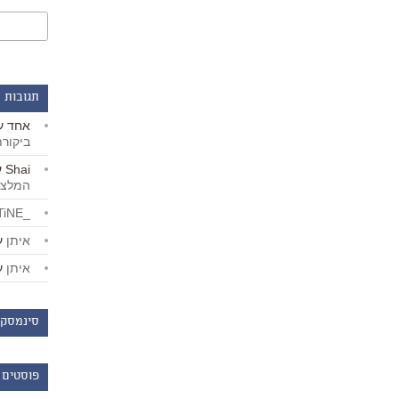
תגובות 
אחד
ע
ביקור
Shai
ע
המלצו
_LiBERTiNE_
איתן
ע
איתן
ע
סינמסקו
פוסטים 