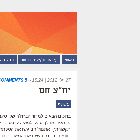
ראשי
על אודות/יצירת קשר
טבלת ה
27 יולי 2012 | 15:24
~
5 COMMENTS
יח"צ חם
בשוטף
ברוכים הבאים למדור הברנז'ה של "סינ
א. תגידו אהלן וסהלן למאיה קרבט ונירי
תקשורתי). אתמול הם עשו את הספתח 
בוונציה. כן, רק השיקו את המשרד וכבר 