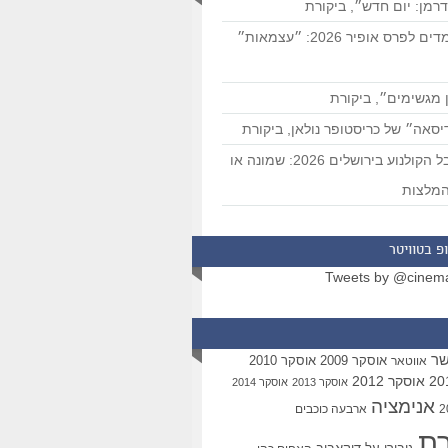
רמן: יום חדש״, ביקורת
המועמדים לפרס אופיר 2026: ״עצמאות״
 מגשימים״, ביקורת
סאה״ של כריסטופר נולאן, ביקורת
פסטיבל הקולנוע בירושלים 2026: שמונה או
מלצות
פ בטוויטר
Tweets by @cinem
שר
אוסקר 2009
אוסקר 2010
אווטאר
אוסקר 2012
אוסקר 2013
אוסקר 2014
אנימציה
ארבעה כוכבים
רת