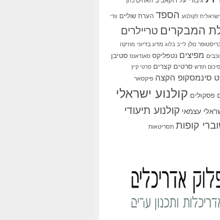
גיבורי על
דוקאביב
האחים כהן
הספד
הערת שוליים
שראלית לקולנוע
וודי
ת המבקרים
טריילרים
ריסטופר נולן
מדע בדיוני
לייב בלוג
מוזיקה
מפיצים
סטיבן
נטפליקס
כבים
סאנדאנס
סרטים קצרים
יכום חודש
סרטי קיץ
 סינמסקופ הקצה
פיקסאר
קולנוע ישראלי
פסקולים
קולנוע תיעודי
שראלי עצמאי
ברי קופות
תסריטאות