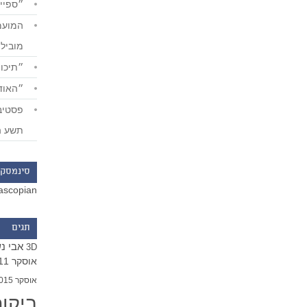
״ספייד
מוביל
״תיכון
״האודי
תשע ה
סינמסקו
ascopian
תגים
אבי נ
3D
אוסקר 2011
אוסקר 2015
ביקו