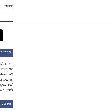
חיפוש
תמכו ב"
רוצים לעז
המבקרים 
ב-Patreon
התמיכה, 
"סינמסקופ
לחצו כאן
הירשמו 