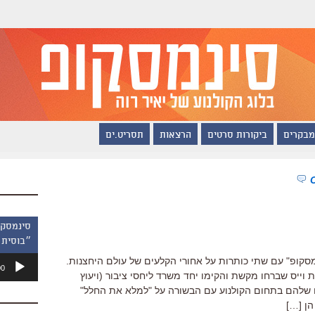
מבקרים
ביקורות סרטים
הרצאות
תסריט.ים
״בוסית 
נגן
מסקופ" עם שתי כותרות על אחורי הקלעים של עולם היחצנות.
00
אודיו
ת וייס שברחו מקשת והקימו יחד משרד ליחסי ציבור (ויעוץ
שלהם בתחום הקולנוע עם הבשורה על "למלא את החלל"
הן […]