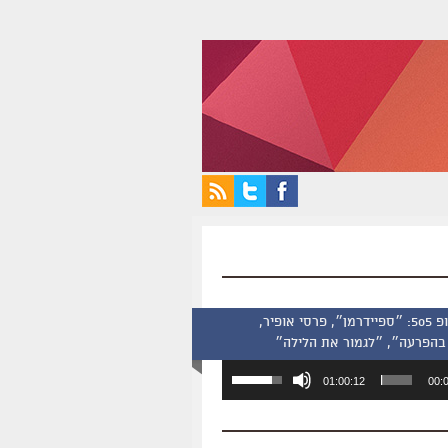
סינמסקופ 505: ״ספיידרמן״, פרסי אופיר,
בהפרעה״, ״לגמור את הלילה״
השתמש
01:00:12
00:
במקש
למעלה/למטה
כדי