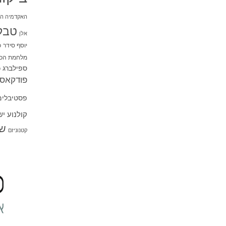
האקדמיה הי
טבל
אלן
יוסף סידר
כ
מלחמת הכו
ספילברג
ס
פודקאסט
פסטיבלים
קולנוע י
שו
קטנוניזם