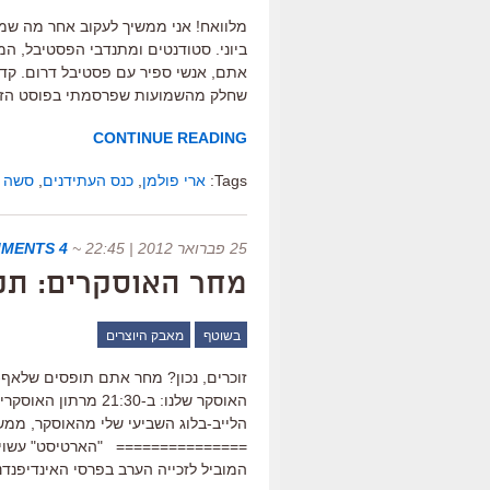
ביוני. סטודנטים ומתנדבי הפסטיבל, המש
אתם, אנשי ספיר עם פסטיבל דרום. קדי
שחלק מהשמועות שפרסמתי בפוסט הזה, 
CONTINUE READING
Tags:
ארי פולמן
,
כנס העתידנים
,
סשה ב
25 פברואר 2012 | 22:45
~
4 COMMENTS
מחר האוסקרים: תק
בשוטף
מאבק היוצרים
זוכרים, נכון? מחר אתם תופסים שלאף-ש
הלייב-בלוג השביעי שלי מהאוסקר, ממש
=============== "הארטיסט" עשוי ל
המוביל לזכייה הערב בפרסי האינדיפנדנ