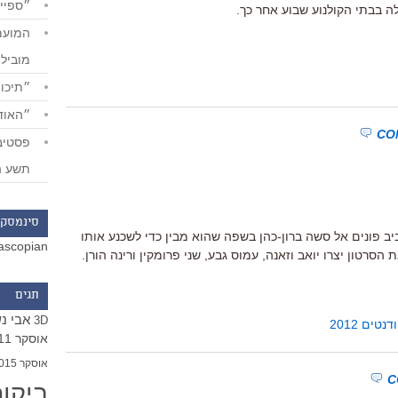
״ספייד
מוביל
״תיכון
״האודי
תשע ה
סינמסקו
יב פונים אל סשה ברון-כהן בשפה שהוא מבין כדי לשכנע אותו
ascopian
ון יצרו יואב וזאנה, עמוס גבע, שני פרומקין ורינה הורן.
תגים
אבי נ
3D
ים 2012
אוסקר 2011
אוסקר 2015
ביקו