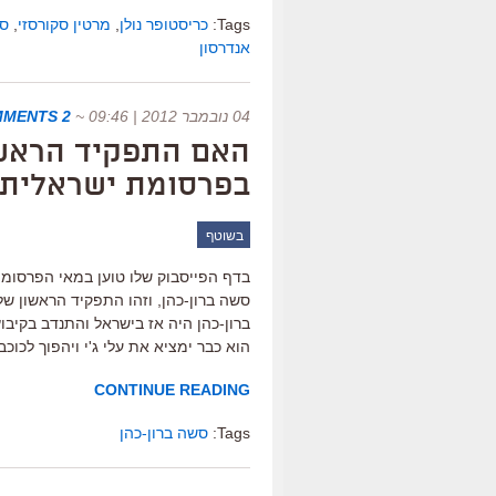
Tags:
כריסטופר נולן
,
מרטין סקורסזי
,
סט
אנדרסון
04 נובמבר 2012 | 09:46
~
2 COMMENTS
האם התפקיד הראשו
בפרסומת ישראלית 
בשוטף
בדף הפייסבוק שלו טוען במאי הפרסומו
ברון-כהן היה אז בישראל והתנדב בקיבו
הוא כבר ימציא את עלי ג'י ויהפוך לכו
CONTINUE READING
Tags:
סשה ברון-כהן