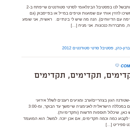
מלוואח! אני ממשיך לעקוב אחר מה שמתבשל לנו בפסטיבל הבינלאומי לסרטי סטודנטים שייפתח ב-2
יכו להזין אותי עם שמועות וטיפים במייל או בפייסבוק (גם
מה עם הדיווחים). הנה מה שיש לי בינתיים. ראשית, אני שומע
מתבררות כנכונות. אני מניח […]
רון-כהן
,
פסטיבל סרטי סטודנטים 2012
דימים, תקדימים, תקדימים
טודנה הגון בצהריים/ערב ומגיעים רעננים לשלל אירועי
האוסקר שלנו: ב-21:30 מרתון האוסקרים במכללה הישראלית לאנימציה שיימשך עד הבוקר, ומ-3:00
 כאן, שיכלול תוספות חדשות (ותקדימיות).
קבוע כמה וכמה תקדימים, אם אכן יזכה. למשל: הוא המועמד
ט ספיריט […]