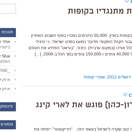
 מתנגדיו בקופות
תגובות 
סשה ברון-כהן ממשיך להיות אטרקציה בקופות בארץ. 55,000 כרטיסים נמכרו בסוף השבוע האחרון
אחד
ע
בור הקהל המקומי מדובר כמעט בסרט ישראלי, כי כרגיל
ביקור
כל אורכו (במקום ערבית). כזכור, "בוראט" הפתיע את העולם
[…]
Shai
ע
המלצו
_LiBERTiNE_
שלים 2012
,
שוברי קופות
איתן
ע
איתן
ע
ן-כהן) פוגש את לארי קינג
סינמסקו
פוסטים 
י טוב שקרה לישראל בעשור הזה. "הדיקטטור" ייפתח את