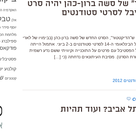
 של סשה ברון-כהן יהיה סרט
האקדמיה הי
ל לסרטי סטודנטים
טבל
אלן
יוסף סידר
כ
מלחמת הכו
הדיקטטור", הסרט החדש של סשה ברון-כהן (בבימויו של לארי
ספילברג
ס
צ'רלס) יהיה סרט הפתיחה של הפסטיבל הבינלאומי ה-14 לסרטי סטודנטים ב-2 ביוני. אתמול הייתה
פודקאסט
הפסטיבל עם פרטים על התוכנייה וקיוויתי ששם נדע רשמית
כורת הסרט). מסיבת העיתונאים נדחתה (כי […]
פסטיבלים
קולנוע י
שו
קטנוניזם
ים 2012
תל אביב? ועוד תהיות