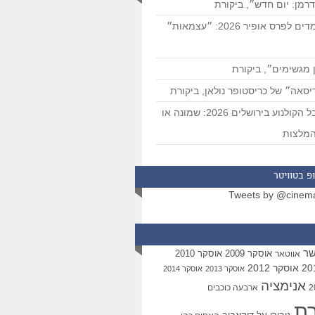
רמן: יום חדש״, ביקורת
המועמדים לפרס אופיר 2026: ״עצמאות״
 מגשימים״, ביקורת
סאה״ של כריסטופר נולאן, ביקורת
פסטיבל הקולנוע בירושלים 2026: שמונה או
מלצות
פ בטוויטר
Tweets by @cinem
שר
אוסקר 2009
אוסקר 2010
אווטאר
אוסקר 2012
אוסקר 2013
אוסקר 2014
אנימציה
ארבעה כוכבים
רת