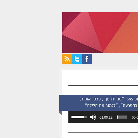
סינמסקופ 505: ״ספיידרמן״, פרסי אופיר,
בהפרעה״, ״לגמור את הלילה״
השתמש
01:00:12
00:
במקש
למעלה/למטה
כדי