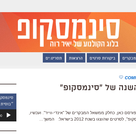
מבקרים
ביקורות סרטים
הרצאות
תסריט.ים
״בוסית 
נגן
ורסם כאן, כחלק ממשאל המבקרים של "אינדי-ווייר". ועכשיו,
00
אודיו
ם שהוצגו בשנת 2012 בישראל: המשך…