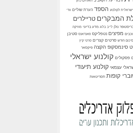
גיבורי על
דוקאביב
האחים כהן
הספד
הערת שוליים
שראלית לקולנוע
וודי
ת המבקרים
טריילרים
ריסטופר נולן
מדע בדיוני
לייב בלוג
מוזיקה
מפיצים
סטיבן
נטפליקס
כבים
סאנדאנס
סרטים קצרים
יכום חודש
סרטי קיץ
 סינמסקופ הקצה
פיקסאר
קולנוע ישראלי
פסקולים
קולנוע תיעודי
שראלי עצמאי
ברי קופות
תסריטאות