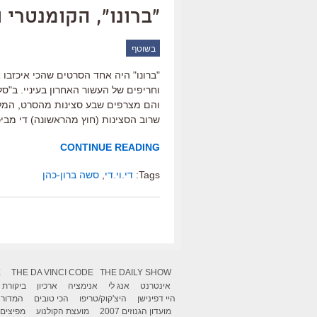
"ברונו", הקומנטרי 
בשוטף
"ברונו" היה אחד הסרטים שהכי איכזבו 
וחריפים של העשור האחרון בעיניי. ב"סל
והם מצרפים שבע סצינות מהסרט, המלוו
שרוב הסצינות (חוץ מהראשונה) די מביכ
CONTINUE READING
Tags:
די.וי.די
,
סשה ברון-כהן
X
THE DA VINCI CODE
THE DAILY SHOW
אינטרנט
אנג לי
אנימציה
ארכיון
ביקורת
היי דפינישן
היצ'קוק/טריפו
הכי טובים
המדור 
מועדון הגנוזים 2007
מועצת הקולנוע
מפיצים