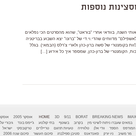
וסצינות נוספות
אותי השנה, בוודאי אחרי "בוראט", שהוא מהסרטים הכי נפלאים
אשפילם" מדווחים שהדי.וי.די של "ברונו" יצא השבוע בבריטניה
ת בקומנטרי של סשה ברון-כהן ולארי צ'רלס (הבמאי). בגלל
ות, הקומנטרי של ברון-כהן, שמספר איך כל אירוע […]
IMA
BREAKING NEWS
BORAT
9/11
3D
HOME
אוסקר 2005
אוסקר 006
במאים שעברו ניתוח לשינוי מין
בקרוב
בשוטף
בתי קולנוע
ג'יימס בונד
גיבורי על
המודפס
הספד
וודי אלן
טלוויזיה
טעויות תרגום
טריילרים
טרקובסקי
ישראל
מר משיב
ניו יורק
סאנדאנס
סטיבן ספילברג
סיכום העשור
סיכום שנה 2006