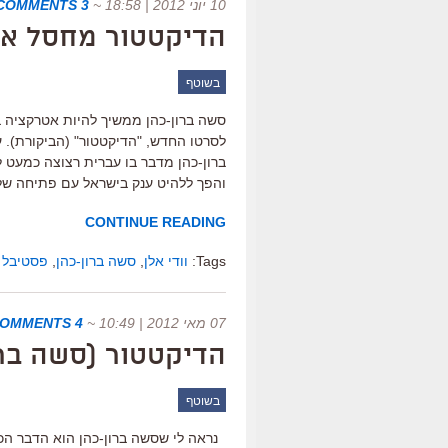
10 יוני 2012 | 18:58
~
3 COMMENTS
הדיקטטור מחסל את
בשוטף
לסרטו החדש, "הדיקטטור" (הביקורת). ע
ברון-כהן מדבר בו עברית רצוצה כמעט ל
והפך ללהיט ענק בישראל עם פתיחה של 40,000 צופים ו-150,000 צופים בסך הכל ב-2006; 
CONTINUE READING
Tags:
וודי אלן
,
סשה ברון-כהן
,
פסטיבל ירו
07 מאי 2012 | 10:49
~
4 COMMENTS
הדיקטטור (סשה ברו
בשוטף
נראה לי שסשה ברון-כהן הוא הדבר הכ