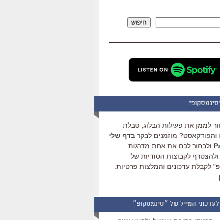
להגביר
או
חיפוש
להנמיך
עוצמת
שמע.
סינמסקופ"
ור לממן את פעילות הבלוג, טבלת
והפודקאסט? מוזמנים לבקר
בדף שלי
ולבחור לכם את אחת מדרגות
ולהצטרף לקבוצות הסודיות של
" לקבלת עדכונים והמלצות פרטיות.
לעדכוני המייל של ״סינמסקופ״