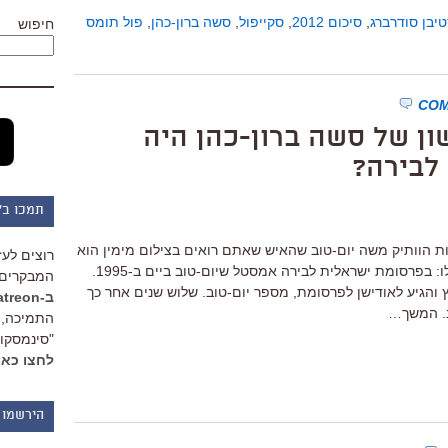
יבן סודרברג
,
סיכום 2012
,
סקייפול
,
סשה ברון-כהן
,
פול תומס
חיפוש
ן של סשה ברון-כהן היה
לבירה?
תמכו ב"
ת הוותיק משה יום-טוב שהאיש שאתם רואים בצילום מימין הוא
רוצים לעז
סשה ברון-כהן, וזהו התפקיד הראשון שלו: בפרסומת ישראלית לבירה אמסטל שיום-טוב ביים ב-1995.
המבקרים 
ץ והגיע לאודישן לפרסומת, מספר יום-טוב. שלוש שנים אחר כך
ב-Patreon
כב. המשך…
התמיכה, 
"סינמסקופ
לחצו כאן
הירשמו 