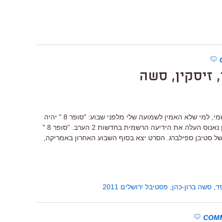
ן, זיסקין, סשה
תייקו תחת "אמרתי לכם!". עכשיו זה רשמי, למי שלא האמין לשמועה שלי מלפני שבוע: "סופר 8 " יהיה
סרט הפתיחה של פסטיבל ירושלים. ציון נאנוס העלה את הידיעה הרשמית בחדשות 2 הערב. "סופר 8 "
יון של סטיבן ספילברג. הסרט יצא בסוף השבוע האחרון באמריקה,
ד
,
סשה ברון-כהן
,
פסטיבל ירושלים 2011