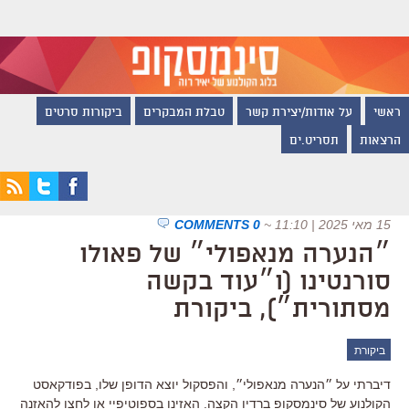
ראשי
על אודות/יצירת קשר
טבלת המבקרים
ביקורות סרטים
הרצאות
תסריט.ים
15 מאי 2025 | 11:10
~
0 COMMENTS
״הנערה מנאפולי״ של פאולו
סורנטינו (ו״עוד בקשה
מסתורית״), ביקורת
ביקורת
דיברתי על ״הנערה מנאפולי״, והפסקול יוצא הדופן שלו, בפודקאסט
הקולנוע של סינמסקופ ברדיו הקצה. האזינו בספוטיפיי או לחצו להאזנה