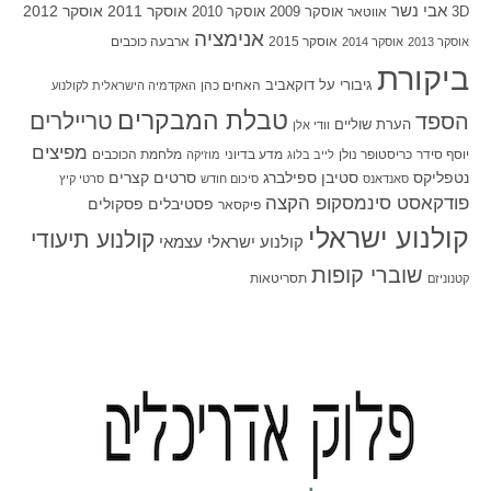
אבי נשר
אוסקר 2011
אוסקר 2012
אוסקר 2009
אוסקר 2010
3D
אווטאר
אנימציה
אוסקר 2015
ארבעה כוכבים
אוסקר 2013
אוסקר 2014
ביקורת
גיבורי על
דוקאביב
האחים כהן
האקדמיה הישראלית לקולנוע
טבלת המבקרים
טריילרים
הספד
הערת שוליים
וודי אלן
מפיצים
יוסף סידר
כריסטופר נולן
מדע בדיוני
מלחמת הכוכבים
לייב בלוג
מוזיקה
סטיבן ספילברג
סרטים קצרים
נטפליקס
סאנדאנס
סיכום חודש
סרטי קיץ
פודקאסט סינמסקופ הקצה
פסטיבלים
פסקולים
פיקסאר
קולנוע ישראלי
קולנוע תיעודי
קולנוע ישראלי עצמאי
שוברי קופות
תסריטאות
קטנוניזם