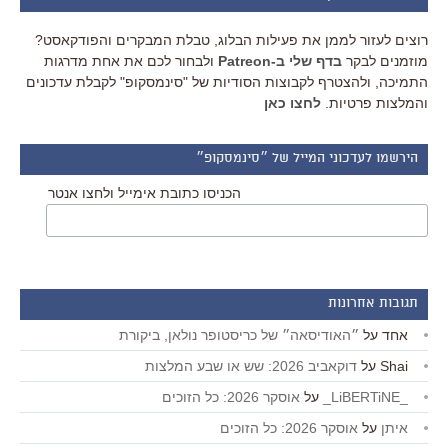
רוצים לעזור לממן את פעילות הבלוג, טבלת המבקרים והפודקאסט?
מוזמנים לבקר
בדף שלי ב-Patreon
ולבחור לכם את אחת מדרגות
התמיכה, ולהצטרף לקבוצות הסודיות של "סינמסקופ" לקבלת עדכונים
והמלצות פרטיות.
לחצו כאן
הירשמו לעדכוני המייל של ״סינמסקופ״
הכניסו כתובת אימייל ולחצו אנטר
תגובות אחרונות
אחד
על
״האודיסאה״ של כריסטופר נולאן, ביקורת
Shai
על
דוקאביב 2026: שש או שבע המלצות
_LiBERTiNE_
על
אוסקר 2026: כל הזוכים
איתן
על
אוסקר 2026: כל הזוכים