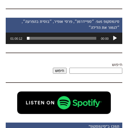
סינמסקופ 505: ״ספיידרמן״, פרסי אופיר, ״בוסית בהפרעה״,
״לגמור את הלילה״
נגן
01:00:12
00:00
אודיו
חיפוש
חיפוש
תמכו ב"סינמסקופ"