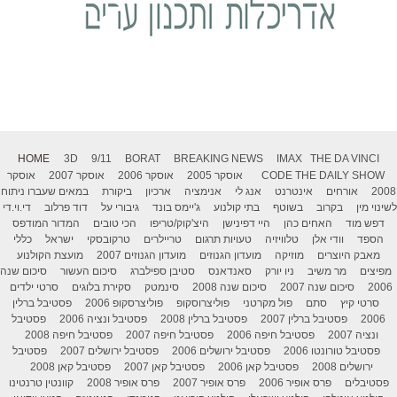
HOME
3D
9/11
BORAT
BREAKING NEWS
IMAX
THE DA VINCI
THE DAILY SHOW
CODE
אוסקר 2005
אוסקר 2006
אוסקר 2007
אוסקר
2008
אורחים
אינטרנט
אנג לי
אנימציה
ארכיון
ביקורת
במאים שעברו ניתוח
לשינוי מין
בקרוב
בשוטף
בתי קולנוע
ג'יימס בונד
גיבורי על
דוד פרלוב
די.וי.די
דפש מוד
האחים כהן
היי דפינישן
היצ'קוק/טריפו
הכי טובים
המדור המודפס
הספד
וודי אלן
טלוויזיה
טעויות תרגום
טריילרים
טרקובסקי
ישראל
כללי
מאבק היוצרים
מוזיקה
מועדון הגנוזים
מועדון הגנוזים 2007
מועצת הקולנוע
מפיצים
מר משיב
ניו יורק
סאנדאנס
סטיבן ספילברג
סיכום העשור
סיכום שנה
2006
סיכום שנה 2007
סיכום שנה 2008
סינמטק
סקירת בלוגים
סרטי ילדים
סרטי קיץ
סתם
פול מקרטני
פוליצרוסקופ
פוליצרסקופ 2006
פסטיבל ברלין
2006
פסטיבל ברלין 2007
פסטיבל ברלין 2008
פסטיבל ונציה 2006
פסטיבל
ונציה 2007
פסטיבל חיפה 2006
פסטיבל חיפה 2007
פסטיבל חיפה 2008
פסטיבל טורונטו 2006
פסטיבל ירושלים 2006
פסטיבל ירושלים 2007
פסטיבל
ירושלים 2008
פסטיבל קאן 2006
פסטיבל קאן 2007
פסטיבל קאן 2008
פסטיבלים
פרס אופיר 2006
פרס אופיר 2007
פרס אופיר 2008
קוונטין טרנטינו