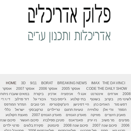
HOME
3D
9/11
BORAT
BREAKING NEWS
IMAX
THE DA VINCI
THE DAILY SHOW
CODE
אוסקר 2005
אוסקר 2006
אוסקר 2007
אוסקר
2008
אורחים
אינטרנט
אנג לי
אנימציה
ארכיון
ביקורת
במאים שעברו ניתוח
לשינוי מין
בקרוב
בשוטף
בתי קולנוע
ג'יימס בונד
גיבורי על
דוד פרלוב
די.וי.די
דפש מוד
האחים כהן
היי דפינישן
היצ'קוק/טריפו
הכי טובים
המדור המודפס
הספד
וודי אלן
טלוויזיה
טעויות תרגום
טריילרים
טרקובסקי
ישראל
כללי
מאבק היוצרים
מוזיקה
מועדון הגנוזים
מועדון הגנוזים 2007
מועצת הקולנוע
מפיצים
מר משיב
ניו יורק
סאנדאנס
סטיבן ספילברג
סיכום העשור
סיכום שנה
2006
סיכום שנה 2007
סיכום שנה 2008
סינמטק
סקירת בלוגים
סרטי ילדים
סרטי קיץ
סתם
פול מקרטני
פוליצרוסקופ
פוליצרסקופ 2006
פסטיבל ברלין