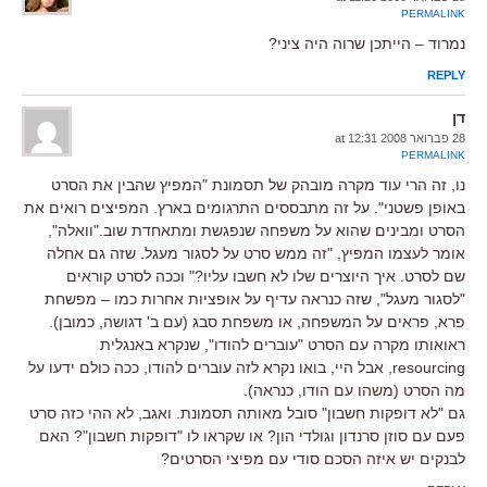
PERMALINK
נמרוד – הייתכן שרוה היה ציני?
REPLY
דן
28 פברואר 2008 at 12:31
PERMALINK
נו, זה הרי עוד מקרה מובהק של תסמונת "המפיץ שהבין את הסרט
באופן פשטני". על זה מתבססים התרגומים בארץ. המפיצים רואים את
הסרט ומבינים שהוא על משפחה שנפגשת ומתאחדת שוב."וואלה",
אומר לעצמו המפיץ, "זה ממש סרט על לסגור מעגל. שזה גם אחלה
שם לסרט. איך היוצרים שלו לא חשבו עליו?" וככה לסרט קוראים
"לסגור מעגל", שזה כנראה עדיף על אופציות אחרות כמו – מפשחת
פרא, פראים על המשפחה, או משפחת סבג (עם ב' דגושה, כמובן).
ראואותו מקרה עם הסרט "עוברים להודו", שנקרא באנגלית
resourcing, אבל היי, בואו נקרא לזה עוברים להודו, ככה כולם ידעו על
מה הסרט (משהו עם הודו, כנראה).
גם "לא דופקות חשבון" סובל מאותה תסמונת. ואגב, לא ההי כזה סרט
פעם עם סוזן סרנדון וגולדי הון? או שקראו לו "דופקות חשבון"? האם
לבנקים יש איזה הסכם סודי עם מפיצי הסרטים?