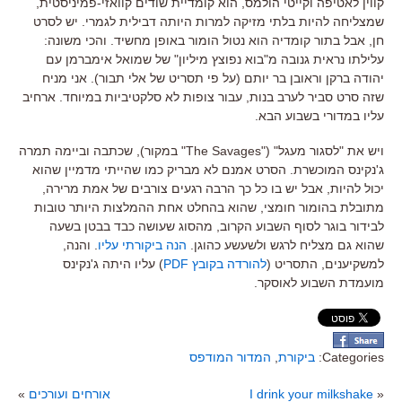
קווין לאטיפה וקייטי הולמס, הוא קומדיית שודים קוואזי-פמיניסטית,
שמצליחה להיות בלתי מזיקה למרות היותה דבילית לגמרי. יש לסרט
חן, אבל בתור קומדיה הוא נטול הומור באופן מחשיד. והכי משונה:
עלילתו נראית גנובה מ"בוא נפוצץ מיליון" של שמואל אימברמן עם
יהודה ברקן וראובן בר יותם (על פי תסריט של אלי תבור). אני מניח
שזה סרט סביר לערב בנות, עבור צופות לא סלקטיביות במיוחד. ארחיב
עליו במדורי בשבוע הבא.
ויש את "לסגור מעגל" ("The Savages" במקור), שכתבה וביימה תמרה
ג'נקינס המוכשרת. הסרט אמנם לא מבריק כמו שהייתי מדמיין שהוא
יכול להיות, אבל יש בו כל כך הרבה רגעים צורבים של אמת מרירה,
מתובלת בהומור חומצי, שהוא בהחלט אחת ההמלצות היותר טובות
לבידור בוגר לסוף השבוע הקרוב, מהסוג שעושה כבד בבטן בשעה
שהוא גם מצליח לרגש ולשעשע כהוגן.
הנה ביקורתי עליו
. והנה,
למשקיענים, התסריט (
להורדה בקובץ PDF
) עליו היתה ג'נקינס
מועמדת השבוע לאוסקר.
Categories:
ביקורת
,
המדור המודפס
«
I drink your milkshake
אורחים ועורכים
»