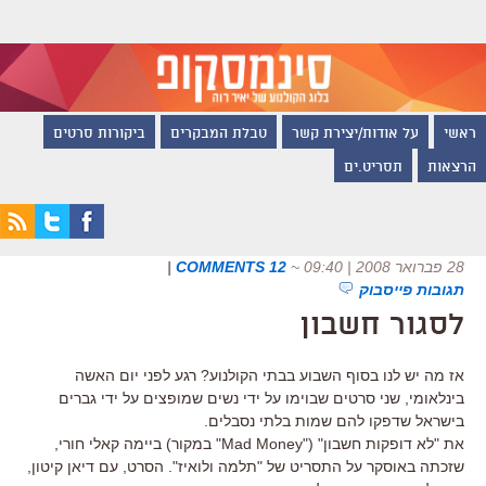
ראשי
על אודות/יצירת קשר
טבלת המבקרים
ביקורות סרטים
הרצאות
תסריט.ים
28 פברואר 2008 | 09:40
~
12 COMMENTS
|
תגובות פייסבוק
לסגור חשבון
אז מה יש לנו בסוף השבוע בבתי הקולנוע? רגע לפני יום האשה
בינלאומי, שני סרטים שבוימו על ידי נשים שמופצים על ידי גברים
בישראל שדפקו להם שמות בלתי נסבלים.
את "לא דופקות חשבון" ("Mad Money" במקור) ביימה קאלי חורי,
שזכתה באוסקר על התסריט של "תלמה ולואיז". הסרט, עם דיאן קיטון,