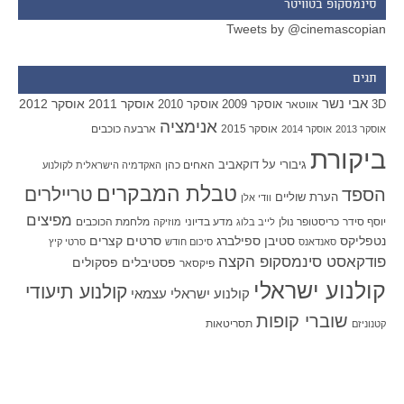
סינמסקופ בטוויטר
Tweets by @cinemascopian
תגים
אבי נשר
אוסקר 2011
אוסקר 2012
אוסקר 2009
אוסקר 2010
3D
אווטאר
אנימציה
אוסקר 2015
ארבעה כוכבים
אוסקר 2013
אוסקר 2014
ביקורת
גיבורי על
דוקאביב
האחים כהן
האקדמיה הישראלית לקולנוע
טבלת המבקרים
טריילרים
הספד
הערת שוליים
וודי אלן
מפיצים
יוסף סידר
כריסטופר נולן
מדע בדיוני
מלחמת הכוכבים
לייב בלוג
מוזיקה
סטיבן ספילברג
סרטים קצרים
נטפליקס
סאנדאנס
סיכום חודש
סרטי קיץ
פודקאסט סינמסקופ הקצה
פסטיבלים
פסקולים
פיקסאר
קולנוע ישראלי
קולנוע תיעודי
קולנוע ישראלי עצמאי
שוברי קופות
תסריטאות
קטנוניזם