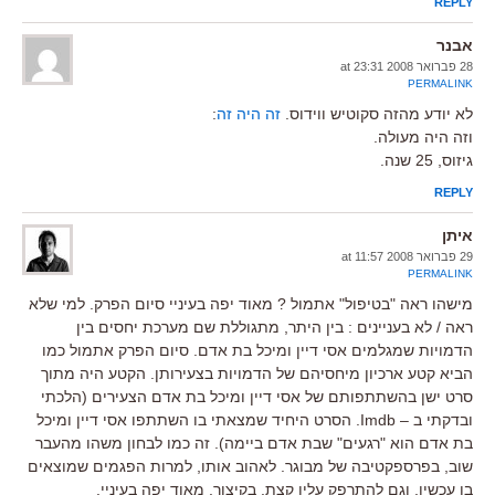
REPLY
אבנר
28 פברואר 2008 at 23:31
PERMALINK
לא יודע מהזה סקוטיש ווידוס.
זה היה זה
:
וזה היה מעולה.
גיזוס, 25 שנה.
REPLY
איתן
29 פברואר 2008 at 11:57
PERMALINK
מישהו ראה "בטיפול" אתמול ? מאוד יפה בעיניי סיום הפרק. למי שלא
ראה / לא בעניינים : בין היתר, מתגוללת שם מערכת יחסים בין
הדמויות שמגלמים אסי דיין ומיכל בת אדם. סיום הפרק אתמול כמו
הביא קטע ארכיון מיחסיהם של הדמויות בצעירותן. הקטע היה מתוך
סרט ישן בהשתתפותם של אסי דיין ומיכל בת אדם הצעירים (הלכתי
ובדקתי ב – Imdb. הסרט היחיד שמצאתי בו השתתפו אסי דיין ומיכל
בת אדם הוא "רגעים" שבת אדם ביימה). זה כמו לבחון משהו מהעבר
שוב, בפרספקטיבה של מבוגר. לאהוב אותו, למרות הפגמים שמוצאים
בו עכשיו, וגם להתרפק עליו קצת. בקיצור, מאוד יפה בעיניי.