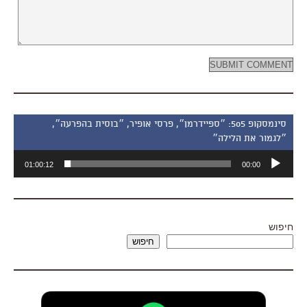
סינמסקופ 505: ״ספיידרמן״, פרסי אופיר, ״בוסית בהפרעה״,
״לגמור את הלילה״
נגן
01:00:12
00:00
אודיו
חיפוש
חיפוש