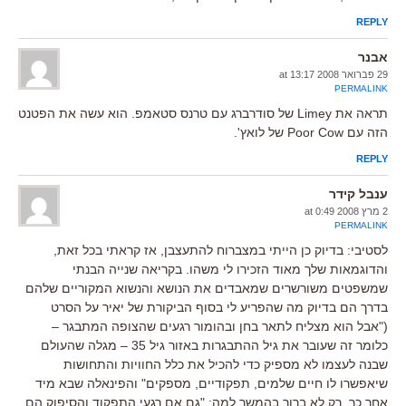
REPLY
אבנר
29 פברואר 2008 at 13:17
PERMALINK
תראה את Limey של סודרברג עם טרנס סטאמפ. הוא עשה את הפטנט
הזה עם Poor Cow של לואץ'.
REPLY
ענבל קידר
2 מרץ 2008 at 0:49
PERMALINK
לסטיבי: בדיוק כן הייתי במצברוח להתעצבן, אז קראתי בכל זאת,
והדוגמאות שלך מאוד הזכירו לי משהו. בקריאה שנייה הבנתי
שמשפטים משורשרים שמאבדים את הנושא והנשוא המקוריים שלהם
בדרך הם בדיוק מה שהפריע לי בסוף הביקורת של יאיר על הסרט
("אבל הוא מצליח לתאר בחן ובהומור רגעים שהצופה המתבגר –
כלומר זה שעובר את גיל ההתבגרות באזור גיל 35 – מגלה שהעולם
שבנה לעצמו לא מספיק כדי להכיל את כלל החוויות והתחושות
שיאפשרו לו חיים שלמים, תפקודיים, מספקים" והפינאלה שבא מיד
אחר כך, רק לא ברור בהמשך למה: "גם אם רגעי התפקוד והסיפוק הם