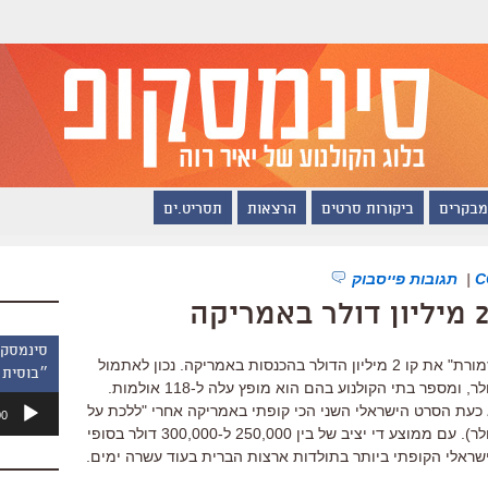
מבקרים
ביקורות סרטים
הרצאות
תסריט.ים
|
תגובות פייסבוק
על פי הערכתי, הלילה יחצה "ביקור התזמורת" את קו 2 מיליון הדולר בהכנסות באמריקה. נכון לאתמול
״בוסית 
הכנסות הסרט עמדו על 1.957 מיליון דולר, ומספר בתי הקולנוע בהם הוא מופץ עלה ל-118 אולמות.
נגן
 כעת הסרט הישראלי השני הכי קופתי באמריקה אחרי "ללכת על
00
אודיו
המים" של איתן פוקס (עם 2.5 מיליון דולר). עם ממוצע די יציב של בין 250,000 ל-300,000 דולר בסופי
ישראלי הקופתי ביותר בתולדות ארצות הברית בעוד עשרה ימים.