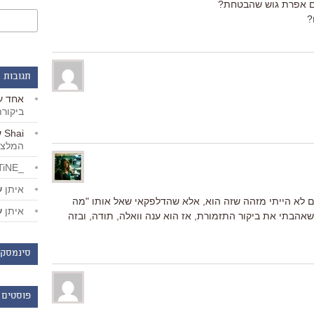
עם אפרת גוש שהבטחת?
?
תגובות 
אחד
ע
ביקור
Shai
ע
המלצו
_LiBERTiNE_
איתן
ע
יים לא הייתי מזהה שזה הוא, אלא שהדלפקאי שאל אותו "מה
איתן
ע
שאהבתי את ביקור התזמורת, אז הוא ענה וואלה, תודה, ובזה
סינמסקו
פוסטים 