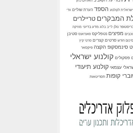
גיבורי על
דוקאביב
האחים כהן
הספד
הערת שוליים
שראלית לקולנוע
וודי
ת המבקרים
טריילרים
ריסטופר נולן
מדע בדיוני
לייב בלוג
מוזיקה
מפיצים
סטיבן
נטפליקס
כבים
סאנדאנס
סרטים קצרים
יכום חודש
סרטי קיץ
 סינמסקופ הקצה
פיקסאר
קולנוע ישראלי
פסקולים
קולנוע תיעודי
שראלי עצמאי
ברי קופות
תסריטאות