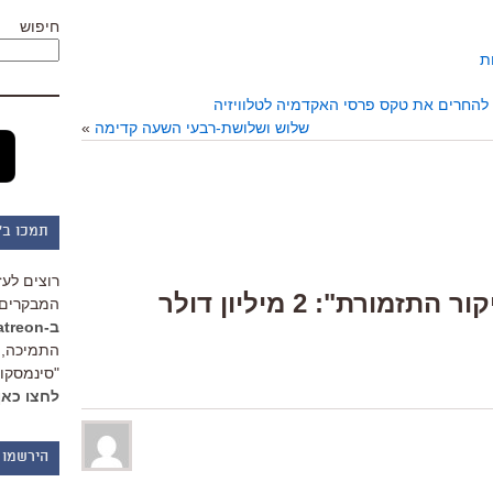
חיפוש
ת
להחרים את טקס פרסי האקדמיה לטלוויזיה
שלוש ושלושת-רבעי השעה קדימה
»
תמכו ב"
רוצים לעז
5 Responses to “"ביקור התזמורת": 2 מיליון דולר
המבקרים 
ב-Patreon
התמיכה, 
"סינמסקופ
לחצו כאן
הירשמו 