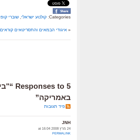
Categories:
קולנוע ישראלי
,
שוברי קופו
«
איגודי הבמאים והתסריטאים קוראים 
באמריקה”
פיד תגובות
JNH
24 מרץ 2008 at 16:04
PERMALINK