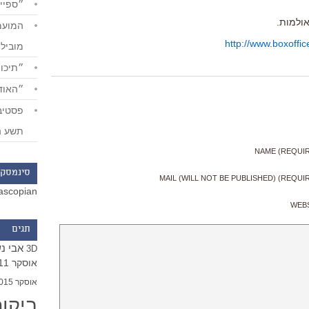
״ספייד
http://www.boxoffi
מוביל
״תיכון
״האודי
תשע ה
NAME (REQUI
סינמסקו
MAIL (WILL NOT BE PUBLISHED) (REQUI
ascopian
WEB
תגים
אבי נ
3D
אוסקר 2011
אוסקר 2015
ביקו