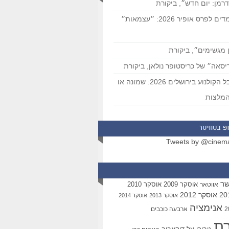
רמן: יום חדש״, ביקורת
המועמדים לפרס אופיר 2026: ״עצמאות״
 מגשימים״, ביקורת
סאה״ של כריסטופר נולאן, ביקורת
פסטיבל הקולנוע בירושלים 2026: שמונה או
מלצות
פ בטוויטר
Tweets by @cinem
שר
אוסקר 2009
אוסקר 2010
אווטאר
אוסקר 2012
אוסקר 2013
אוסקר 2014
אנימציה
ארבעה כוכבים
רת