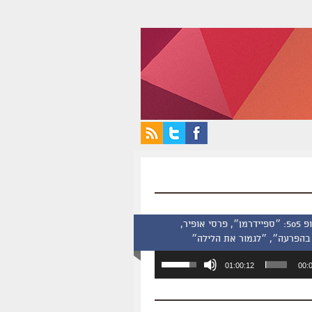
סינמסקופ 505: ״ספיידרמן״, פרסי אופיר,
בהפרעה״, ״לגמור את הלילה״
השתמש
01:00:12
00:
במקש
למעלה/למטה
כדי