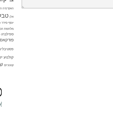
האקדמיה הי
טבל
אלן
יוסף סידר
כ
מלחמת הכו
ספילברג
ס
פודקאסט
פסטיבלים
קולנוע י
שו
קטנוניזם