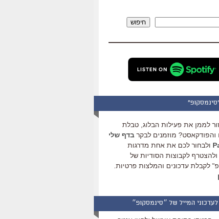
להגביר
או
חיפוש
להנמיך
עוצמת
שמע.
סינמסקופ"
ור לממן את פעילות הבלוג, טבלת
והפודקאסט? מוזמנים לבקר
בדף שלי
ולבחור לכם את אחת מדרגות
ולהצטרף לקבוצות הסודיות של
" לקבלת עדכונים והמלצות פרטיות.
לעדכוני המייל של ״סינמסקופ״