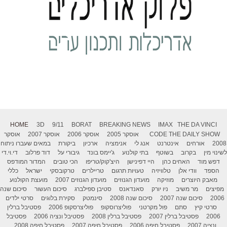
HOME
3D
9/11
BORAT
BREAKING NEWS
IMAX
THE DA VINCI
THE DAILY SHOW
CODE
אוסקר 2005
אוסקר 2006
אוסקר 2007
אוסקר
2008
אורחים
אינטרנט
אנג לי
אנימציה
ארכיון
ביקורת
במאים שעברו ניתוח
לשינוי מין
בקרוב
בשוטף
בתי קולנוע
ג'יימס בונד
גיבורי על
דוד פרלוב
די.וי.די
דפש מוד
האחים כהן
היי דפינישן
היצ'קוק/טריפו
הכי טובים
המדור המודפס
הספד
וודי אלן
טלוויזיה
טעויות תרגום
טריילרים
טרקובסקי
ישראל
כללי
מאבק היוצרים
מוזיקה
מועדון הגנוזים
מועדון הגנוזים 2007
מועצת הקולנוע
מפיצים
מר משיב
ניו יורק
סאנדאנס
סטיבן ספילברג
סיכום העשור
סיכום שנה
2006
סיכום שנה 2007
סיכום שנה 2008
סינמטק
סקירת בלוגים
סרטי ילדים
סרטי קיץ
סתם
פול מקרטני
פוליצרוסקופ
פוליצרסקופ 2006
פסטיבל ברלין
2006
פסטיבל ברלין 2007
פסטיבל ברלין 2008
פסטיבל ונציה 2006
פסטיבל
ונציה 2007
פסטיבל חיפה 2006
פסטיבל חיפה 2007
פסטיבל חיפה 2008