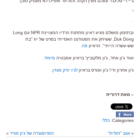
ג'יי.די סלינג'ר ונעלם מעין הקהל והוליווד ואפילו לא מעסיק סוכן:
.
ובתזמון מושלם מגיע ראיון מתחנת הרדיו המצויינת NPR עם Long
Duk Dong, ששיחק את הסטודנט האסייתי בסרט של יוז "בת
שש-עשרה הייתי". הראיון
פה
.
ועוד ג'ון אחד, ג'ון מלקוביץ' בראיון אמבטיה
מיוחד
.
ג'ון אחרון ודי! ג'ון ווטרס בראיון
לניו יורק מגזין
.
– מאת דרורית
Categories:
כללי
«
אגב "חולית"
הפרופגנדה של ג'ון פורד
»