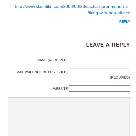
http://www.slashfilm.com/2008/03/28/sacha-baron-cohen-is-
fking-with-ben-affleck/
REPLY
Leave a Reply
NAME (REQUIRED)
MAIL (WILL NOT BE PUBLISHED)
(REQUIRED)
WEBSITE