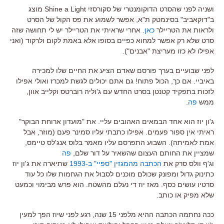
ושניה לפני שהסרט הדוקומנטרי של סקורסזי Shine a Light מוצג
ב"דוקאביב" בסינמטק ת"א, אפשר לשמוע את פס הקול של הסרט
ולראות את הטריילר
כאן
. אחרי שראיתי את הטריילר יש לי תחושה שזה
סרט שלא רק אפשר למחוא כפיים בסופו אלא באמת לקום ולרקוד (ואני
אפילו לא כזו מעריצת "אבנים").
לפני שבועיים בערך פורסם שאדם הציע את החיים שלו למכירה
באיביי. אם כך, הכול פתוח! גם אתם יכולים לגשת למכרז ואולי אפילו
לזכות בתפקיד קטנטן בסרט החדש עם ג'וליה רוברטס וקלייב אוון,
ממש
פה
.
ג'ון יוז הוא אחד הבמאים האהובים עליי. את "מועדון ארוחת הבוקר"
ראיתי אין ספור פעמים. אפילו כתבתי עליו סמינר פעם (מוזר, אבל
אמת לאמיתה). השבוע התפרסם עליו מאמר בלוס אנג'לס טיימס,
שמציין את החותם העצום שהשאיר על דור שלם,
פה
וג'ף וולס סרק את
הכתבה מהמגזין "ספיי" ב-1993
שתיארה את ג'ון יוז
כתינוק גדול ומפונק שכולם מוכנים לסבול את הגחמות שלו כל עוד
סרטיו עושים כסף. מאז יוז די נעלם מהשטח. הוא פרש מבימוי וכמעט
שלא מפיק או כותב.
ככה נחתמה הכתבה ההיא מלפני 15 שנה, רגע לפני שיוז הפך למעין