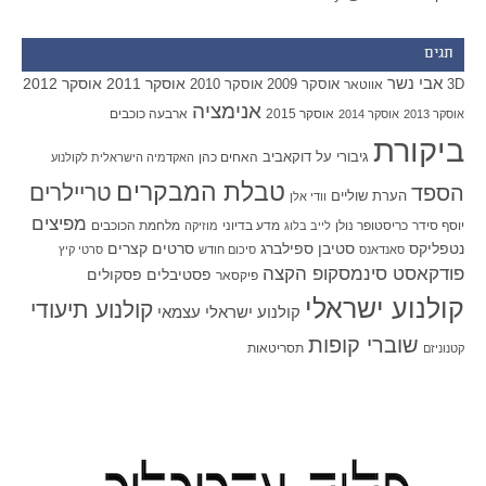
תגים
אבי נשר
אוסקר 2011
אוסקר 2012
אוסקר 2009
אוסקר 2010
3D
אווטאר
אנימציה
אוסקר 2015
ארבעה כוכבים
אוסקר 2013
אוסקר 2014
ביקורת
גיבורי על
דוקאביב
האחים כהן
האקדמיה הישראלית לקולנוע
טבלת המבקרים
טריילרים
הספד
הערת שוליים
וודי אלן
מפיצים
יוסף סידר
כריסטופר נולן
מדע בדיוני
מלחמת הכוכבים
לייב בלוג
מוזיקה
סטיבן ספילברג
סרטים קצרים
נטפליקס
סאנדאנס
סיכום חודש
סרטי קיץ
פודקאסט סינמסקופ הקצה
פסטיבלים
פסקולים
פיקסאר
קולנוע ישראלי
קולנוע תיעודי
קולנוע ישראלי עצמאי
שוברי קופות
תסריטאות
קטנוניזם