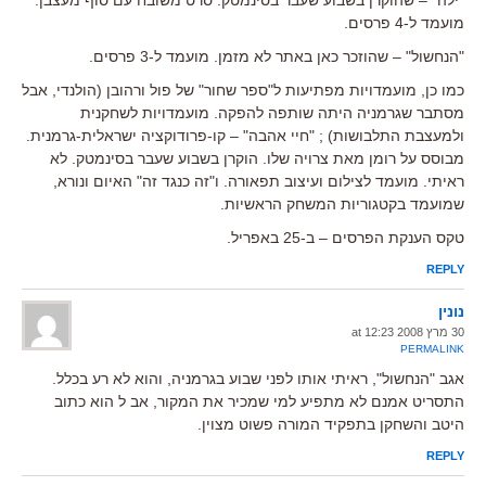
מועמד ל-4 פרסים.
"הנחשול" – שהוזכר כאן באתר לא מזמן. מועמד ל-3 פרסים.
כמו כן, מועמדויות מפתיעות ל"ספר שחור" של פול ורהובן (הולנדי, אבל
מסתבר שגרמניה היתה שותפה להפקה. מועמדויות לשחקנית
ולמעצבת התלבושות) ; "חיי אהבה" – קו-פרודוקציה ישראלית-גרמנית.
מבוסס על רומן מאת צרויה שלו. הוקרן בשבוע שעבר בסינמטק. לא
ראיתי. מועמד לצילום ועיצוב תפאורה. ו"זה כנגד זה" האיום ונורא,
שמועמד בקטגוריות המשחק הראשיות.
טקס הענקת הפרסים – ב-25 באפריל.
REPLY
נונין
30 מרץ 2008 at 12:23
PERMALINK
אגב "הנחשול", ראיתי אותו לפני שבוע בגרמניה, והוא לא רע בכלל.
התסריט אמנם לא מתפיע למי שמכיר את המקור, אב ל הוא כתוב
היטב והשחקן בתפקיד המורה פשוט מצוין.
REPLY