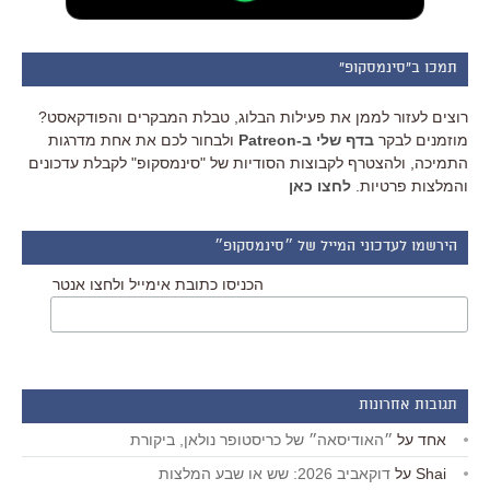
תמכו ב"סינמסקופ"
רוצים לעזור לממן את פעילות הבלוג, טבלת המבקרים והפודקאסט?
מוזמנים לבקר
בדף שלי ב-Patreon
ולבחור לכם את אחת מדרגות
התמיכה, ולהצטרף לקבוצות הסודיות של "סינמסקופ" לקבלת עדכונים
והמלצות פרטיות.
לחצו כאן
הירשמו לעדכוני המייל של ״סינמסקופ״
הכניסו כתובת אימייל ולחצו אנטר
תגובות אחרונות
אחד
על
״האודיסאה״ של כריסטופר נולאן, ביקורת
Shai
על
דוקאביב 2026: שש או שבע המלצות