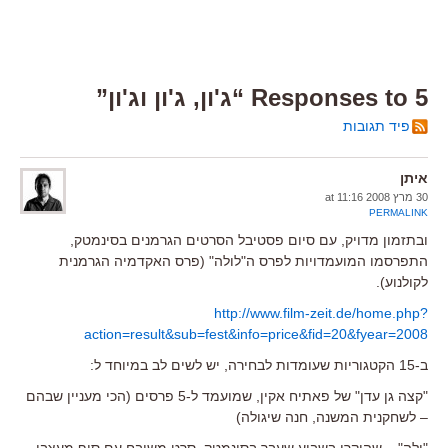
5 Responses to “ג'ון, ג'ון וג'ון”
פיד תגובות
איתן
30 מרץ 2008 at 11:16
PERMALINK
ובתזמון מדויק, עם סיום פסטיבל הסרטים הגרמנים בסינמטק,
התפרסמו המועמדויות לפרס ה"לולה" (פרס האקדמיה הגרמנית
לקולנוע).
http://www.film-zeit.de/home.php?
action=result&sub=fest&info=price&fid=20&fyear=2008
ב-15 הקטגוריות שעומדות לבחירה, יש לשים לב במיוחד ל:
"קצה גן עדן" של פאתיח אקין, שמועמד ל-5 פרסים (הכי מעניין שבהם
– לשחקנית המשנה, חנה שיגולה)
"ילה" – שהוקרן בשבוע שעבר בסינמטק. סרט משובח עם סוף מעצבן.