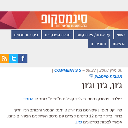
ראשי
על אודות/יצירת קשר
טבלת המבקרים
ביקורות סרטים
הרצאות
תסריט.ים
30 מרץ 2008 | 09:27
~
5 COMMENTS
|
תגובות פייסבוק
ג'ון, ג'ון וג'ון
ריצ'רד ווידמרק נפטר. ריצ'רד קורליס מ"טיים" כותב לו
הספד
.
פרוייקט מעניין שפורסם בניו יורק טיימס: הבמאי והכותב הניו יורקי
ברודי בייקר ביים 12 סרטים קצרים עם מיטב השחקנים הצעירים כיום.
אפשר לצפות בסרטונים
כאן
.