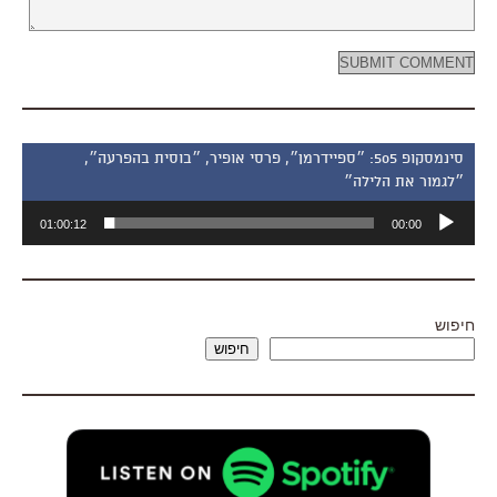
סינמסקופ 505: ״ספיידרמן״, פרסי אופיר, ״בוסית בהפרעה״,
״לגמור את הלילה״
נגן
01:00:12
00:00
אודיו
חיפוש
חיפוש