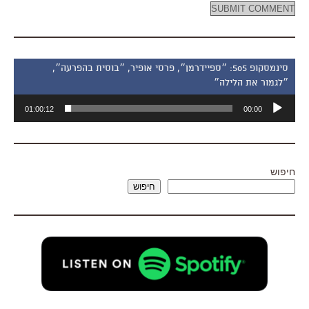
סינמסקופ 505: ״ספיידרמן״, פרסי אופיר, ״בוסית בהפרעה״,
״לגמור את הלילה״
נגן
01:00:12
00:00
אודיו
חיפוש
חיפוש