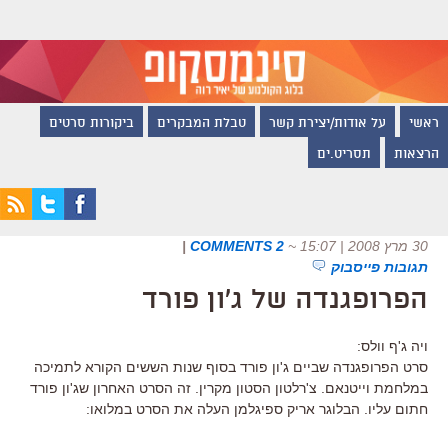
ראשי
על אודות/יצירת קשר
טבלת המבקרים
ביקורות סרטים
הרצאות
תסריט.ים
30 מרץ 2008 | 15:07
~
2 COMMENTS
|
תגובות פייסבוק
הפרופגנדה של ג'ון פורד
ויה ג'ף וולס:
סרט הפרופגנדה שביים ג'ון פורד בסוף שנות הששים הקורא לתמיכה
במלחמת וייטנאם. צ'רלטון הסטון מקרין. זה הסרט האחרון שג'ון פורד
חתום עליו. הבלוגר אריק ספיגלמן העלה את הסרט במלואו: