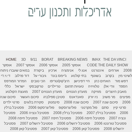
HOME
3D
9/11
BORAT
BREAKING NEWS
IMAX
THE DA VINCI
THE DAILY SHOW
CODE
אוסקר 2005
אוסקר 2006
אוסקר 2007
אוסקר
2008
אורחים
אינטרנט
אנג לי
אנימציה
ארכיון
ביקורת
במאים שעברו ניתוח
לשינוי מין
בקרוב
בשוטף
בתי קולנוע
ג'יימס בונד
גיבורי על
דוד פרלוב
די.וי.די
דפש מוד
האחים כהן
היי דפינישן
היצ'קוק/טריפו
הכי טובים
המדור המודפס
הספד
וודי אלן
טלוויזיה
טעויות תרגום
טריילרים
טרקובסקי
ישראל
כללי
מאבק היוצרים
מוזיקה
מועדון הגנוזים
מועדון הגנוזים 2007
מועצת הקולנוע
מפיצים
מר משיב
ניו יורק
סאנדאנס
סטיבן ספילברג
סיכום העשור
סיכום שנה
2006
סיכום שנה 2007
סיכום שנה 2008
סינמטק
סקירת בלוגים
סרטי ילדים
סרטי קיץ
סתם
פול מקרטני
פוליצרוסקופ
פוליצרסקופ 2006
פסטיבל ברלין
2006
פסטיבל ברלין 2007
פסטיבל ברלין 2008
פסטיבל ונציה 2006
פסטיבל
ונציה 2007
פסטיבל חיפה 2006
פסטיבל חיפה 2007
פסטיבל חיפה 2008
פסטיבל טורונטו 2006
פסטיבל ירושלים 2006
פסטיבל ירושלים 2007
פסטיבל
ירושלים 2008
פסטיבל קאן 2006
פסטיבל קאן 2007
פסטיבל קאן 2008