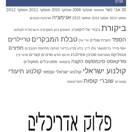
תגים
אבי נשר
אוסקר 2011
אוסקר 2012
אוסקר 2009
אוסקר 2010
3D
אווטאר
אנימציה
אוסקר 2015
ארבעה כוכבים
אוסקר 2013
אוסקר 2014
ביקורת
גיבורי על
דוקאביב
האחים כהן
האקדמיה הישראלית לקולנוע
טבלת המבקרים
טריילרים
הספד
הערת שוליים
וודי אלן
מפיצים
יוסף סידר
כריסטופר נולן
מדע בדיוני
מלחמת הכוכבים
לייב בלוג
מוזיקה
סטיבן ספילברג
סרטים קצרים
נטפליקס
סאנדאנס
סיכום חודש
סרטי קיץ
פודקאסט סינמסקופ הקצה
פסטיבלים
פסקולים
פיקסאר
קולנוע ישראלי
קולנוע תיעודי
קולנוע ישראלי עצמאי
שוברי קופות
תסריטאות
קטנוניזם