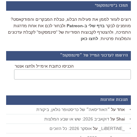
תמכו ב"סינמסקופ"
רוצים לעזור לממן את פעילות הבלוג, טבלת המבקרים והפודקאסט?
מוזמנים לבקר
בדף שלי ב-Patreon
ולבחור לכם את אחת מדרגות
התמיכה, ולהצטרף לקבוצות הסודיות של "סינמסקופ" לקבלת עדכונים
והמלצות פרטיות.
לחצו כאן
הירשמו לעדכוני המייל של ״סינמסקופ״
הכניסו כתובת אימייל ולחצו אנטר
תגובות אחרונות
אחד
על
״האודיסאה״ של כריסטופר נולאן, ביקורת
Shai
על
דוקאביב 2026: שש או שבע המלצות
_LiBERTiNE_
על
אוסקר 2026: כל הזוכים