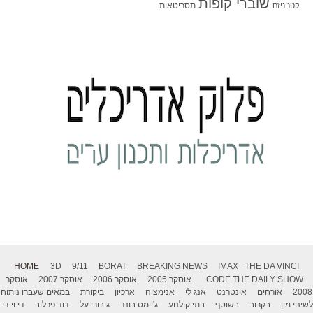
שוברי קופות
תסריטאות
קטנוניזם
HOME
3D
9/11
BORAT
BREAKING NEWS
IMAX
THE DA VINCI
THE DAILY SHOW
CODE
אוסקר 2005
אוסקר 2006
אוסקר 2007
אוסקר
2008
אורחים
אינטרנט
אנג לי
אנימציה
ארכיון
ביקורת
במאים שעברו ניתוח
לשינוי מין
בקרוב
בשוטף
בתי קולנוע
ג'יימס בונד
גיבורי על
דוד פרלוב
די.וי.די