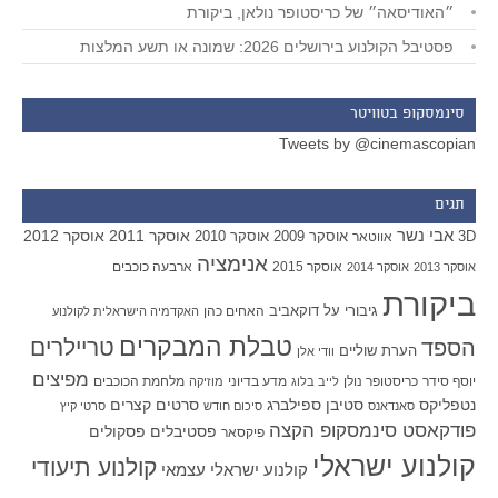
״האודיסאה״ של כריסטופר נולאן, ביקורת
פסטיבל הקולנוע בירושלים 2026: שמונה או תשע המלצות
סינמסקופ בטוויטר
Tweets by @cinemascopian
תגים
אבי נשר
אוסקר 2011
אוסקר 2012
אוסקר 2009
אוסקר 2010
3D
אווטאר
אנימציה
אוסקר 2015
ארבעה כוכבים
אוסקר 2013
אוסקר 2014
ביקורת
גיבורי על
דוקאביב
האחים כהן
האקדמיה הישראלית לקולנוע
טבלת המבקרים
טריילרים
הספד
הערת שוליים
וודי אלן
מפיצים
יוסף סידר
כריסטופר נולן
מדע בדיוני
מלחמת הכוכבים
לייב בלוג
מוזיקה
סטיבן ספילברג
סרטים קצרים
נטפליקס
סאנדאנס
סיכום חודש
סרטי קיץ
פודקאסט סינמסקופ הקצה
פסטיבלים
פסקולים
פיקסאר
קולנוע ישראלי
קולנוע תיעודי
קולנוע ישראלי עצמאי