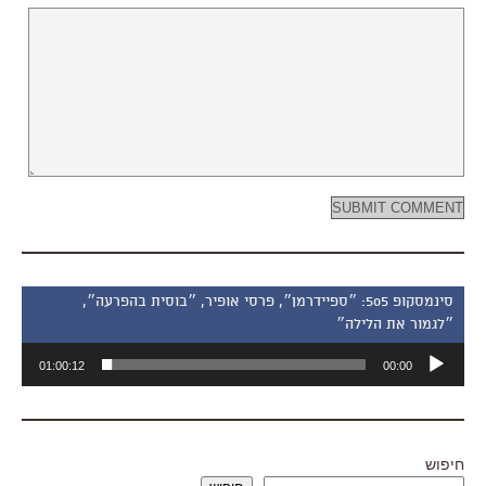
סינמסקופ 505: ״ספיידרמן״, פרסי אופיר, ״בוסית בהפרעה״,
״לגמור את הלילה״
נגן
01:00:12
00:00
אודיו
חיפוש