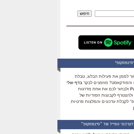
להגביר
או
חיפוש
להנמיך
עוצמת
שמע.
סינמסקופ"
ור לממן את פעילות הבלוג, טבלת
והפודקאסט? מוזמנים לבקר
בדף שלי
ולבחור לכם את אחת מדרגות
ולהצטרף לקבוצות הסודיות של
" לקבלת עדכונים והמלצות פרטיות.
לעדכוני המייל של ״סינמסקופ״