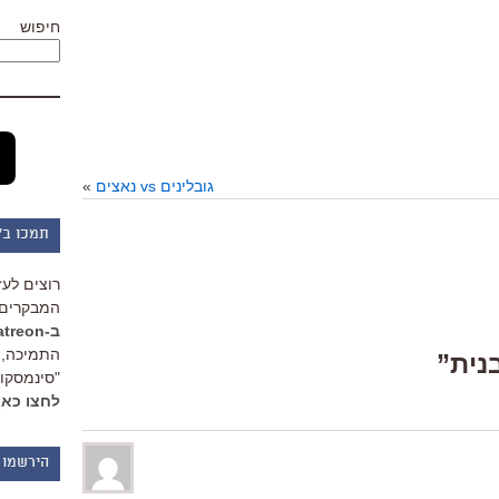
חיפוש
גובלינים vs נאצים
»
תמכו ב"
רוצים לעז
המבקרים 
ב-Patreon
התמיכה, 
"סינמסקופ
לחצו כאן
הירשמו 