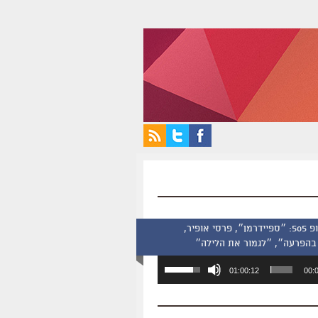
סינמסקופ 505: ״ספיידרמן״, פרסי אופיר,
בהפרעה״, ״לגמור את הלילה״
השתמש
01:00:12
00:
במקש
למעלה/למטה
כדי