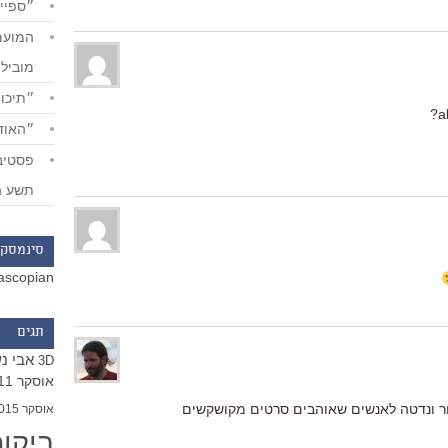
״ספייד
מוביל
״תיכון
״האודי
תשע ה
סינמסקו
ascopian
תגים
אבי נ
3D
אוסקר 2011
ר ונדטה לאנשים שאוהבים סרטים מקושקשים
אוסקר 2015
ביקו