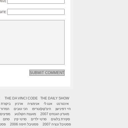
RED)
SITE
X
THE DA VINCI CODE
THE DAILY SHOW
אינטרנט
אנג לי
אנימציה
ארכיון
ביקורת
היי דפינישן
היצ'קוק/טריפו
הכי טובים
המדור 
מועדון הגנוזים 2007
מועצת הקולנוע
מפיצים
סקירת בלוגים
סרטי ילדים
סרטי קיץ
סתם
פסטיבל ונציה 2007
פסטיבל חיפה 2006
פסטיב