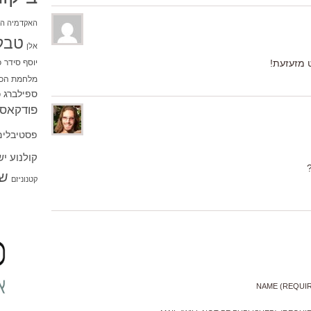
האקדמיה הי
טבל
אלן
יוסף סידר
כ
ט מזעזעת!
מלחמת הכו
ספילברג
ס
פודקאסט
פסטיבלים
קולנוע י
שו
קטנוניזם
NAME (REQUI