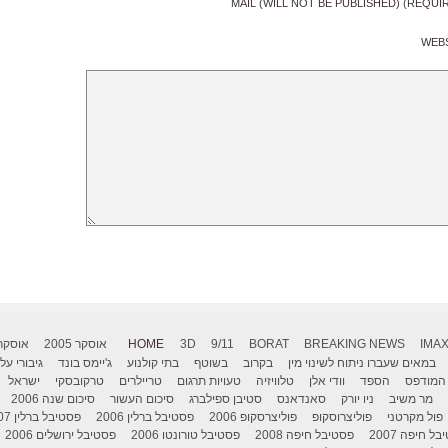
MAIL (WILL NOT BE PUBLISHED) (REQUI
WEB
IMA
BREAKING NEWS
BORAT
9/11
3D
HOME
אוסקר 2005
אוסקר 006
במאים שעברו ניתוח לשינוי מין
בקרוב
בשוטף
בתי קולנוע
ג'יימס בונד
גיבורי על
המודפס
הספד
וודי אלן
טלוויזיה
טעויות תרגום
טריילרים
טרקובסקי
ישראל
מר משיב
ניו יורק
סאנדאנס
סטיבן ספילברג
סיכום העשור
סיכום שנה 2006
פול מקרטני
פוליצרוסקופ
פוליצרסקופ 2006
פסטיבל ברלין 2006
פסטיבל ברלין 2007
ל חיפה 2007
פסטיבל חיפה 2008
פסטיבל טורונטו 2006
פסטיבל ירושלים 2006