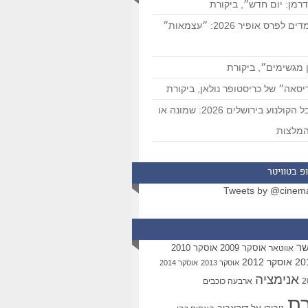
רמן: יום חדש״, ביקורת
המועמדים לפרס אופיר 2026: ״עצמאות״
 מגשימים״, ביקורת
סאה״ של כריסטופר נולאן, ביקורת
פסטיבל הקולנוע בירושלים 2026: שמונה או
מלצות
פ בטוויטר
Tweets by @cinem
שר
אוסקר 2009
אוסקר 2010
אווטאר
אוסקר 2012
אוסקר 2013
אוסקר 2014
אנימציה
ארבעה כוכבים
רת