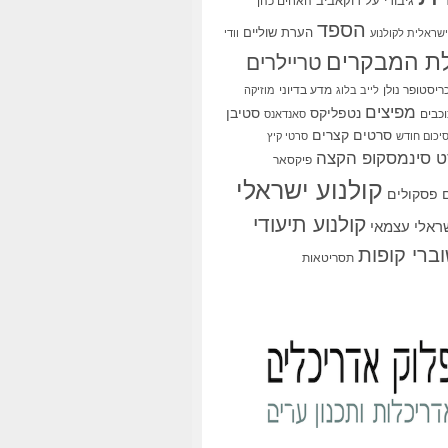
גיבורי על
דוקאביב
האחים כהן
הספד
הערת שוליים
שראלית לקולנוע
וודי
ת המבקרים
טריילרים
ריסטופר נולן
מדע בדיוני
לייב בלוג
מוזיקה
מפיצים
סטיבן
נטפליקס
כבים
סאנדאנס
סרטים קצרים
יכום חודש
סרטי קיץ
 סינמסקופ הקצה
פיקסאר
קולנוע ישראלי
פסקולים
קולנוע תיעודי
שראלי עצמאי
ברי קופות
תסריטאות