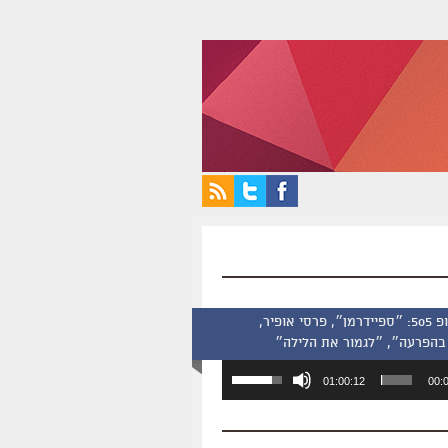
סינמסקופ 505: ״ספיידרמן״, פרסי אופיר,
בהפרעה״, ״לגמור את הלילה״
השתמש
01:00:12
00:
במקש
למעלה/למטה
כדי