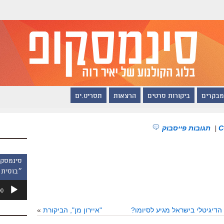
מבקרים
ביקורות סרטים
הרצאות
תסריט.ים
|
תגובות פייסבוק
״בוסית 
נגן
00
אודיו
"איירון מן", הביקורת
»