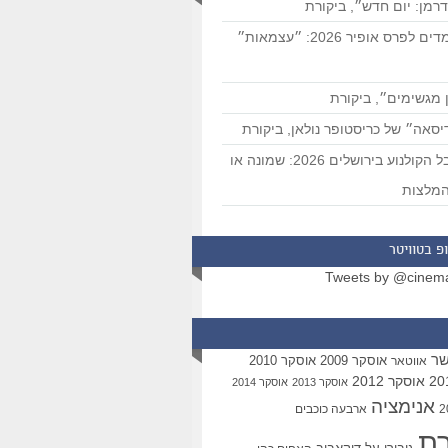
רמן: יום חדש״, ביקורת
המועמדים לפרס אופיר 2026: ״עצמאות״
 מגשימים״, ביקורת
סאה״ של כריסטופר נולאן, ביקורת
פסטיבל הקולנוע בירושלים 2026: שמונה או
מלצות
פ בטוויטר
Tweets by @cinem
שר
אוסקר 2009
אוסקר 2010
אווטאר
אוסקר 2012
אוסקר 2013
אוסקר 2014
אנימציה
ארבעה כוכבים
רת