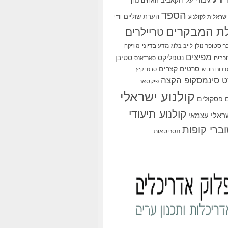
גיבורי על
דוקאביב
האחים כהן
הספד
הערת שוליים
שראלית לקולנוע
וודי
ת המבקרים
טריילרים
ריסטופר נולן
מדע בדיוני
לייב בלוג
מוזיקה
מפיצים
סטיבן
נטפליקס
כבים
סאנדאנס
סרטים קצרים
יכום חודש
סרטי קיץ
 סינמסקופ הקצה
פיקסאר
קולנוע ישראלי
פסקולים
קולנוע תיעודי
שראלי עצמאי
ברי קופות
תסריטאות