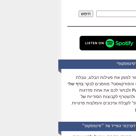
להגביר
או
חיפוש
להנמיך
עוצמת
שמע.
סינמסקופ"
ור לממן את פעילות הבלוג, טבלת
והפודקאסט? מוזמנים לבקר
בדף שלי
ולבחור לכם את אחת מדרגות
ולהצטרף לקבוצות הסודיות של
" לקבלת עדכונים והמלצות פרטיות.
לעדכוני המייל של ״סינמסקופ״