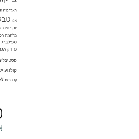
האקדמיה הי
טבל
אלן
יוסף סידר
כ
מלחמת הכו
ספילברג
ס
פודקאסט
פסטיבלים
קולנוע י
שו
קטנוניזם