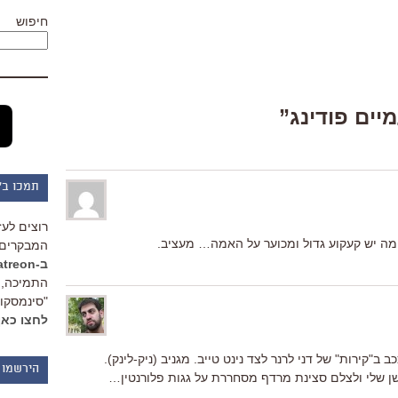
חיפוש
תמכו ב"
רוצים לעז
מה יש קעקוע גדול ומכוער על האמה… מעציב.
המבקרים 
ב-Patreon
התמיכה, 
"סינמסקופ
לחצו כאן
 ב"קירות" של דני לרנר לצד נינט טייב. מגניב (ניק-לינק).
הירשמו 
ישן שלי ולצלם סצינת מרדף מסחררת על גגות פלורנטין…