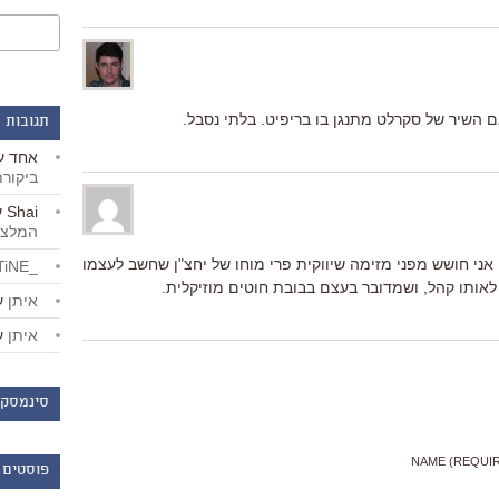
 השיר של סקרלט מתנגן בו בריפיט. בלתי נסבל.
תגובות 
אחד
ע
ביקור
Shai
ע
המלצו
אני חושש מפני מזימה שיווקית פרי מוחו של יחצ"ן שחשב לעצמו
_LiBERTiNE_
 לאותו קהל, ושמדובר בעצם בבובת חוטים מוזיקלית.
איתן
ע
איתן
ע
סינמסקו
NAME (REQUI
פוסטים 