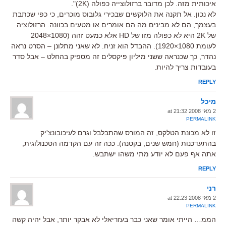
איכותית מזה. לכן מדובר ברזולוצייה כפולה (2K)".
לא נכון. אל תקנה את הלוקשים שבכירי גלובוס מוכרים, כי כפי שכתבת
בעצמך, הם לא מבינים מה הם אומרים או מטעים בכוונה. הרזולוציה
של 2K היא לא כפולה מזו של HD אלא כמעט זהה (1080×2048
לעומת 1080×1920). ההבדל הוא זניח. לא שאני מתלונן – הסרט נראה
נהדר, כך שכנראה ששני מיליון פיקסלים זה מספיק בהחלט – אבל סדר
בעובדות צריך להיות.
REPLY
מיכל
2 מאי 2008 at 21:32
PERMALINK
זו לא מכונת הטלקס, זה המורס שהתבלבל וגרם לעיכובונצ'יק
בהתעדכנות (חמש שנים, בקטנה). ככה זה עם הקדמה הטכנולוגית,
אתה אף פעם לא יודע מתי משהו ישתבש.
REPLY
רני
2 מאי 2008 at 22:23
PERMALINK
הממ… הייתי אומר שאני כבר בעזריאלי לא אבקר יותר, אבל יהיה קשה