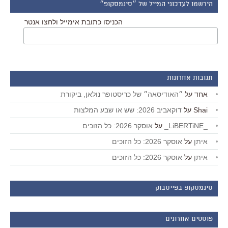
הירשמו לעדכוני המייל של ״סינמסקופ״
הכניסו כתובת אימייל ולחצו אנטר
תגובות אחרונות
אחד
על
״האודיסאה״ של כריסטופר נולאן, ביקורת
Shai
על
דוקאביב 2026: שש או שבע המלצות
_LiBERTiNE_
על
אוסקר 2026: כל הזוכים
איתן
על
אוסקר 2026: כל הזוכים
איתן
על
אוסקר 2026: כל הזוכים
סינמסקופ בפייסבוק
פוסטים אחרונים