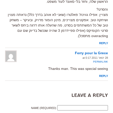
הראשון שלה, וחזר בלי סאונד לעוד משפט.
והסרט?
מצויין. אפילו גווינת' פאלטרו (שאני לא אוהב בדרך כלל) נראתה מצוין
ושיחקה טוב. אפקטים מצויינים, מינון הומור מדויק, ובעיקר – משחק
טוב של כל המשתתפים בסרט, מה שהעלה אותו דרגה ביחס לשאר
סרטי הקומיקס (אפילו ספיידרמן 3 שהיה שנכשל בדיוק שם עם
overacting מתסכל).
REPLY
Ferry pour la Grece
28 ינואר 2011 at 0:17
PERMALINK
Thanks man. This was special seeing
REPLY
Leave a Reply
NAME (REQUIRED)