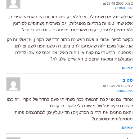
2 מאי 2008 at 17:49
PERMALINK
אני לא יודע אם שמת לב, אבל לא רק שהכתוביות היו באמצע הפריים,
אלא שהיו טעויות בתרגום מאנגלית, וגם מערבית (שהופיעו לסירוגין
ולא תמיד) לדעתי, בקצת שאני זוכר מכיתה ז' – וגם זה די חבל.
בקשר לסיור. עבורי זו פעם ראשונה בתור חדר של מקרין, אז אולי זה רק
אני, אבל מעבר לזה שהפרענו להם בעבודה כשנדחפנו לשם וצילמנו
ופטפטנו, הרגשתי גם קצת אי נוחות כאילו אני נכנס למישהו לדירה
המבולגנת ומלאת החצפים האישיים שלו, לא?
REPLY
סטיבי
2 מאי 2008 at 18:49
PERMALINK
אהוד, גם אני קצת הרגשתי ככה כשהייתי פעם בחדר של מקרין. זה כמו
להיכנס לקיוביקל של מישהו בלי להגיד לו קודם.
והאם נותנים את תרגום הסרט(ים) הדיגיטלי(ים) למתרגמים פחות
מנוסים/ותיקים/טובים?
REPLY