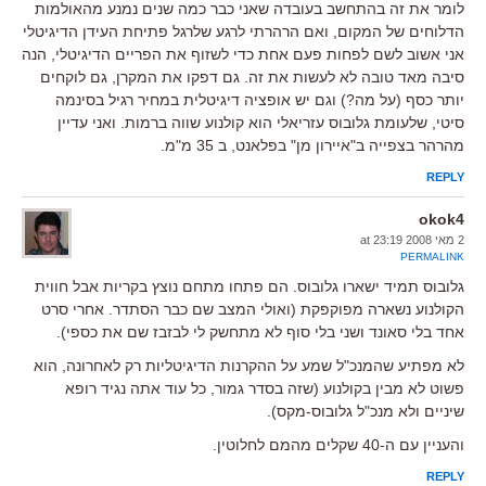
לומר את זה בהתחשב בעובדה שאני כבר כמה שנים נמנע מהאולמות
הדלוחים של המקום, ואם הרהרתי לרגע שלרגל פתיחת העידן הדיגיטלי
אני אשוב לשם לפחות פעם אחת כדי לשזוף את הפריים הדיגיטלי, הנה
סיבה מאד טובה לא לעשות את זה. גם דפקו את המקרן, גם לוקחים
יותר כסף (על מה?) וגם יש אופציה דיגיטלית במחיר רגיל בסינמה
סיטי, שלעומת גלובוס עזריאלי הוא קולנוע שווה ברמות. ואני עדיין
מהרהר בצפייה ב"איירון מן" בפלאנט, ב 35 מ"מ.
REPLY
okok4
2 מאי 2008 at 23:19
PERMALINK
גלובוס תמיד ישארו גלובוס. הם פתחו מתחם נוצץ בקריות אבל חווית
הקולנוע נשארה מפוקפקת (ואולי המצב שם כבר הסתדר. אחרי סרט
אחד בלי סאונד ושני בלי סוף לא מתחשק לי לבזבז שם את כספי).
לא מפתיע שהמנכ"ל שמע על ההקרנות הדיגיטליות רק לאחרונה, הוא
פשוט לא מבין בקולנוע (שזה בסדר גמור, כל עוד אתה נגיד רופא
שיניים ולא מנכ"ל גלובוס-מקס).
והעניין עם ה-40 שקלים מהמם לחלוטין.
REPLY