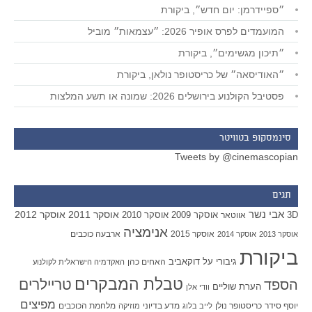
״ספיידרמן: יום חדש״, ביקורת
המועמדים לפרס אופיר 2026: ״עצמאות״ מוביל
״תיכון מגשימים״, ביקורת
״האודיסאה״ של כריסטופר נולאן, ביקורת
פסטיבל הקולנוע בירושלים 2026: שמונה או תשע המלצות
סינמסקופ בטוויטר
Tweets by @cinemascopian
תגים
אבי נשר
אוסקר 2011
אוסקר 2012
אוסקר 2009
אוסקר 2010
3D
אווטאר
אנימציה
אוסקר 2015
ארבעה כוכבים
אוסקר 2013
אוסקר 2014
ביקורת
גיבורי על
דוקאביב
האחים כהן
האקדמיה הישראלית לקולנוע
טבלת המבקרים
טריילרים
הספד
הערת שוליים
וודי אלן
מפיצים
יוסף סידר
כריסטופר נולן
מדע בדיוני
מלחמת הכוכבים
לייב בלוג
מוזיקה