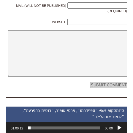
MAIL (WILL NOT BE PUBLISHED)
(REQUIRED)
WEBSITE
סינמסקופ 505: ״ספיידרמן״, פרסי אופיר, ״בוסית בהפרעה״,
״לגמור את הלילה״
נגן
01:00:12
00:00
אודיו