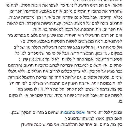
הלאה: אם הפורמט הדיגיטלי נועד כדי לשפר את איכות הסרט, למה מי
שהחדיר את כתוביות התרגום מיקם אותם באמצע הפריים? הפריים
נפלא, קריספי, אבל בכל פעם שהדמויות ב"איירון מן" מדברות ערבית,
התרגום מונח להם על המצח. רבאק, קצת רגישות והקפדה, תנו לראות
את הפריים, את התמונה, אל תכסו לנו אותה באותיות.
ואם הפורמט הדיגיטלי הוא העתיד, כמו שטען יורם גלובוס בפרזנטציה
לעיתונאים, למה ממשיכים לעשות הפסקות באמצע הסרטים?
ועל פי איזה הגיון החליטו בג.ג שהקרנה דיגיטלית תעלה 40 שקלים
במקום 35? נכון, המכשיר חדש. אבל על פי מה שמספרים לנו, כל
הסיפור הדיגיטלי אמור להוזיל עלויות ולא לייקר אותן: אין שינוע
עותקים, אין תשלום למעבדה שצריכה לצרוב כתוביות תרגום (התרגום
כבר מגיע על הקובץ), לא צריך סבלים להרים את הגלגלים. וללא גלגלי
שיניים, פלטות וספולים, גם עלויות התחזוקה וצריכת החשמל אמורות
להיות נמוכות יותר. אז מה העניין עם התמחור? משלמים לפי חדות?
בקיצור, נדמה לי שנתנו לנפח לתקן חליפת חלל. אין לו מושג מה
לעשות עם זה, אבל הוא יודע שזה העתיד. עתיד שכנראה אין לו מקום
בו.
ובנוסף לכל זה, מדווח
ואגוס בתגובות
, שהיום בצהריים המקרן שבק.
האם תוקן מאז? למישהו עדכונים?
בקיצור, בתום יום אחד של התלהבות, אני מרגיש כעת שהעידן