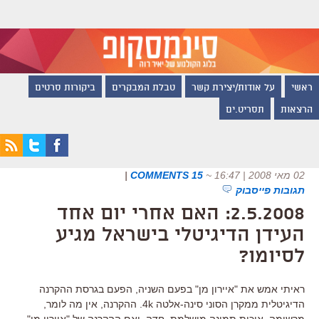
ראשי
על אודות/יצירת קשר
טבלת המבקרים
ביקורות סרטים
הרצאות
תסריט.ים
02 מאי 2008 | 16:47
~
15 COMMENTS
|
תגובות פייסבוק
2.5.2008: האם אחרי יום אחד
העידן הדיגיטלי בישראל מגיע
לסיומו?
ראיתי אמש את "איירון מן" בפעם השניה, הפעם בגרסת ההקרנה
הדיגיטלית ממקרן הסוני סינה-אלטה 4k. ההקרנה, אין מה לומר,
מרשימה. איכות תמונה מושלמת, חדה. ואם ההקרנה של "איירון מן" –