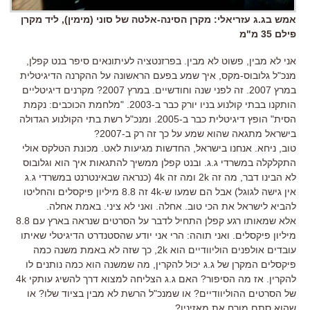
אמש בג.ג עזריאלי: מקרן הסינה-אלטה של סוני (מימין), ליד מקרן
פילם 35 מ"מ
אני לא מבין, פשוט לא מבין. בפרזנטציה לעיתונאים סיפר בנט קפלן,
מנכ"ל גלובוס-מקס, איך שמע בפעם הראשונה על ההקרנה הדיגיטלית
במרץ 2007. זה לפני שנה וחודשיים. במרץ 2007? מקרנים דיגיטליים
הותקנו בבתי קולנוע בניו יורק כבר ב-2003. "מלחמת הכוכבים: נקמת
הסית" הופץ דיגיטלית כבר ב-2005. ומנכ"ל רשת בתי הקולנוע הגדולה
בישראל מתגאה שהוא שמע על כך זה רק ב-2007?
טוב, ניחא. אנחנו בישראל, החדשות מגיעות לאט. מכונת הטלקס אולי
התקלקלה במשרדי ג.ג. ובנט קפלן ממשיך להתגאות איך הוא וגלובוס
לא הבינו דבר, מה זה 2k ומה זה 4k (כנראה שבאינטרנט במשרדי ג.ג
אין גישה לגוגל) אבל הם שמעו ש-4k זה 8.8 מיליון פיקסלים והחליטו
להביא לישראל את הכי טוב. אחלה. ואני לא ציני. באמת אחלה.
אלא שמאותו רגע קפלן התחיל לדבר על הסרטים שנראה בארץ עם 8.8
מיליון פיקסלים. ואני תוהה: הרי אני יודע שהסטנדרט הדיגיטלי שאיתו
עובדים אולפנים הוליוודיים הוא 2k, כך שזה לא באמת משנה כמה
פיקסלים המקרן של ג.ג יכול להקרין, מה שמשנה הוא כמה נותנים לו
להקרין. אז מה הסיפור? האם ג.ג הצליחה למצוא דרך להשיג עותקי 4k
של הסרטים ההוליוודיים? או שמנכ"ל הרשת לא מבין בציוד שלו? או
שהוא סתם מורח את מאזיניו?