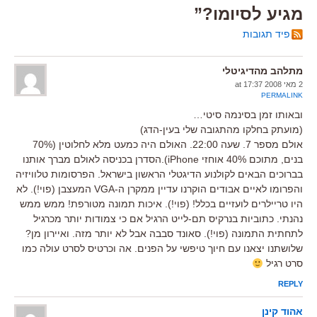
מגיע לסיומו?”
פיד תגובות
מתלהב מהדיגיטלי
2 מאי 2008 at 17:37
PERMALINK
ובאותו זמן בסינמה סיטי…
(מועתק בחלקו מהתגובה שלי בעין-הדג)
אולם מספר 7. שעה 22:00. האולם היה כמעט מלא לחלוטין (70%
בנים, מתוכם 40% אוחזי iPhone).הסדרן בכניסה לאולם מברך אותנו
בברוכים הבאים לקולנוע הדיגטלי הראשון בישראל. הפרסומות טלוויזיה
והפרומו לאיים אבודים הוקרנו עדיין ממקרן ה-VGA המעצבן (פוי!). לא
היו טריילרים לועזיים בכלל! (פוי!). איכות תמונה מטורפת! ממש ממש
נהנתי. כתוביות בנרקיס תם-לייט הרגיל אם כי צמודות יותר מכרגיל
לתחתית התמונה (פוי!). סאונד סבבה אבל לא יותר מזה. ואיירון מן?
שלושתנו יצאנו עם חיוך טיפשי על הפנים. אה וכרטיס לסרט עולה כמו
סרט רגיל
REPLY
אהוד קינן