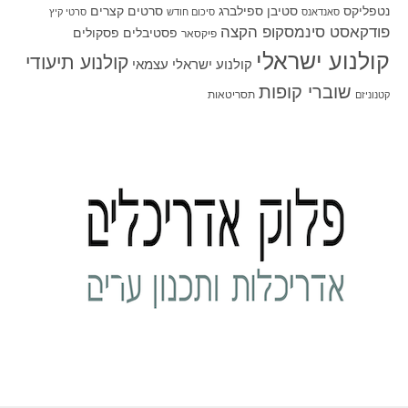
סטיבן ספילברג
סרטים קצרים
נטפליקס
סאנדאנס
סיכום חודש
סרטי קיץ
פודקאסט סינמסקופ הקצה
פסטיבלים
פסקולים
פיקסאר
קולנוע ישראלי
קולנוע תיעודי
קולנוע ישראלי עצמאי
שוברי קופות
תסריטאות
קטנוניזם