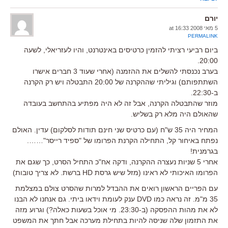
יורם
5 מאי 2008 at 16:33
PERMALINK
ביום רביעי רציתי להזמין כרטיסים באינטרנט, והיו לעזריאלי, לשעה
20:00.
בערב נכנסתי להשלים את ההזמנה (אחרי שעוד 3 חברים אישרו
השתתפותם) וגיליתי שההקרנה של 20:00 התבטלה ויש רק הקרנה
ב-22:30.
מוזר שהתבטלה הקרנה, אבל זה לא היה מפתיע בהתחשב בעובדה
שהאולם היה מלא רק בשליש.
המחיר היה 35 ש"ח (עם כרטיס שני חינם תודות לסלקום) עדין. האולם
נפתח באיחור קל, התחילה הקרנת הפרומו של "ספיד רייסר"…….
בגרמנית!
אחרי 5 שניות נעצרה ההקרנה, ודקה אח"כ התחיל הסרט, כך שגם את
הפרומו האיכותי לא ראינו (מזל שיש גרסת HD ברשת. לא צריך טובות)
עם הפריים הראשון רואים את ההבדל למרות שהסרט צולם במצלמת
35 מ"מ. זה נראה כמו DVD ענק לעומת וידאו ביתי. גם אנחנו לא הבנו
לא את מהות ההפסקה (ב-23:30. מי אוכל בשעות כאלה?) וגרוע מזה
את התזמון שלה שניסה להיות בתחילת מערכה אבל חתך את המשפט