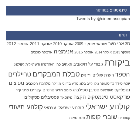
סינמסקופ בטוויטר
Tweets by @cinemascopian
תגים
אבי נשר
אוסקר 2011
אוסקר 2012
אוסקר 2009
אוסקר 2010
3D
אווטאר
אנימציה
אוסקר 2015
ארבעה כוכבים
אוסקר 2013
אוסקר 2014
ביקורת
גיבורי על
דוקאביב
האחים כהן
האקדמיה הישראלית לקולנוע
טבלת המבקרים
טריילרים
הספד
הערת שוליים
וודי אלן
מפיצים
יוסף סידר
כריסטופר נולן
מדע בדיוני
מלחמת הכוכבים
לייב בלוג
מוזיקה
סטיבן ספילברג
סרטים קצרים
נטפליקס
סאנדאנס
סיכום חודש
סרטי קיץ
פודקאסט סינמסקופ הקצה
פסטיבלים
פסקולים
פיקסאר
קולנוע ישראלי
קולנוע תיעודי
קולנוע ישראלי עצמאי
שוברי קופות
תסריטאות
קטנוניזם