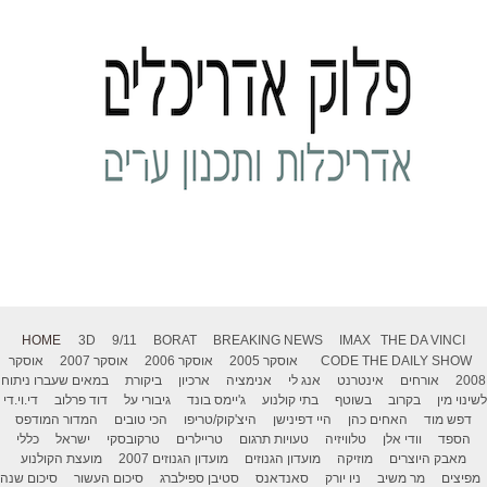
HOME
3D
9/11
BORAT
BREAKING NEWS
IMAX
THE DA VINCI
THE DAILY SHOW
CODE
אוסקר 2005
אוסקר 2006
אוסקר 2007
אוסקר
2008
אורחים
אינטרנט
אנג לי
אנימציה
ארכיון
ביקורת
במאים שעברו ניתוח
לשינוי מין
בקרוב
בשוטף
בתי קולנוע
ג'יימס בונד
גיבורי על
דוד פרלוב
די.וי.די
דפש מוד
האחים כהן
היי דפינישן
היצ'קוק/טריפו
הכי טובים
המדור המודפס
הספד
וודי אלן
טלוויזיה
טעויות תרגום
טריילרים
טרקובסקי
ישראל
כללי
מאבק היוצרים
מוזיקה
מועדון הגנוזים
מועדון הגנוזים 2007
מועצת הקולנוע
מפיצים
מר משיב
ניו יורק
סאנדאנס
סטיבן ספילברג
סיכום העשור
סיכום שנה