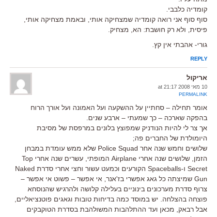
קומדיה כלבבי.
סוף סוף אני רואה קומדיה שמצחיקה אותי, ובאמת מצחיקה אותי,
פיסית, ולא רק חושבת: הא, מצחיק.
גורי- אהבתי אין קץ.
REPLY
אריקול
10 מאי 2008 at 21:17
PERMALINK
אומר תחילה – סחתיין על ההשקעה ועל האמונה ועל אורך הרוח
בהפקה שארכה – כך שמעתי – ארבע שנים.
אך צר לי להיות הנודניק שמפוצץ בלונים במרפסת של מסיבת
היומולדת של החברים פה;
שלושים וחמש שנה אחר Police Squad שלא ממש עומדת במבחן
הזמן, שלושים שנה אחרי Airplane המופתי, עשרים שנה אחרי Top
Secret ו-Spaceballs הקורעים וכמעט עשור וחצי אחרי סדרת Naked
Gun שמיצתה כל גאג אפשרי בז'אנר, אי אפשר – פשוט אי אפשר –
צרוף סדרת מערכונים בינוניים בעלילה קלושה ולהרגיש שהנוסחא
פוצחה בהצלחה. יש במוסד כמה בדיחות טובות וגאגים פוטנציאליים,
אבל רבאק, מכאן ועד ההתלהבות המשולהבת בסדרת הטוקבקים