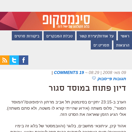
ראשי
על אודות/יצירת קשר
טבלת המבקרים
ביקורות סרטים
הרצאות
תסריט.ים
09 מאי 2008 | 08:29
~
19 COMMENTS
|
תגובות פייסבוק
דיון פתוח במוסד סגור
הערב ב-23:15 יתקיים בסינמטק תל אביב מרתון היפופוטם/"המוסד
הסגור", פלוס משתה (אירוע שהייתי קורא לו משטה, ולא סתם משתה).
אולי הגיע הזמן שאראה את הסרט הזה.
אהוד קינן, עיתונאי מחשבים, בלוגר (והוובמסטר של בלוג זה בימיו
הראשונים) סיים באחרונה לימודים בבית ספר לעריכת וידיאו. עבודת