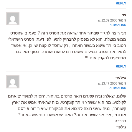
REPLY
שי
9 מאי 2008 at 12:39
PERMALINK
אני רוצה להגיד שבתור אחד שראה את הסרט הזה 7 פעמים שהסרט
ממש מוצלח. הוא לא מפסיק להצחיק לרגע. לפי דעתי הסרט הישראלי
הטוב ביותר שיצא בעשור האחרון, רק שחסר לו קצת שיווק. אי אפשר
לתאר את הסרט במילים פשוט רוצו לראות אותו כי בסוף מאי כבר
מפסיקים להקרין אותו!!!
REPLY
גילעד
9 מאי 2008 at 13:47
PERMALINK
שלום. שאלה: נניח שאדם רואה סרטים באיחור, יחסית למועד יציאתם
לקולנוע, מה הוא עושה? ויותר קונקרטי: נניח שראיתי אמש את "ארץ
קשוחה", ונניח שאני רוצה למצוא את הביקורת שיאיר רוה פירסם
אודותיו, איך אני עושה את זה? האם יש אפשרות חיפוש באתר?
בברכה
גילעד