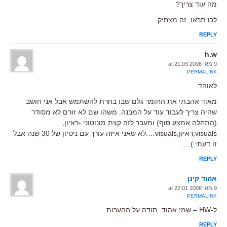
מה עוד צריך?
לכו תראו, זה מצחיק
REPLY
h.w
9 מאי 2008 at 21:03
PERMALINK
לאוהד.
מאוד אהבתי את החומר גלם שבו בחרת להשתמש אבל אני חושב
שהיה צריך לעבוד עוד על המבנה. משהו שם לא זורם לא מסודר
(התחלה אמצע סוף) ומעבר לזה קצת מונוטוני -ראיון,
visuals,ראיון,visuals….לא שאני איזה עורך עם ניסיון של 30 שנה אבל
זו דעתי:)….
REPLY
אהוד קינן
9 מאי 2008 at 22:01
PERMALINK
ל-HW – שמי אהוד. תודה על ההערות.
REPLY