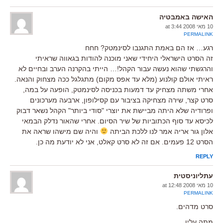
האישה באמבטיה
10 מאי 2008 at 3:44
PERMALINK
רגע… אז הם באמת התגנבו לסינמטק? חחח
זה הסרט הישראלי היחידי שאני מוכנה להודות בגאווה שראיתי
והרגשתי שהוא נעשה עבור הקהל!… הייתי בהקרנה הערב ובחיים לא
ראיתי אולם קולנוע (מלא עד אפס מקום) מתגלגל ככה מצחוק והנאה.
אחרי משתה מצחיק עד דמעות בכניסה לסינמטק, הופעה על במה,
סרט קצר, שירה מצחיקה בציבור עם קסילופון, ארבעה מערכונים
ופרודיה שלא היתה מביישת את יוצרי "סודי ביותר" הקהל נשאר דבוק
לכיסא עד סוף הכתוביות של שיר הסיום. אחרי שהאור נדלק הבמאי
אלון גור אריה אמר לנו ללכת הביתה
והיה שם מישהו שראה את
הסרט 12 פעמים. אם זה לא סרט קאלט, אני לא יודעת מה כן.
REPLY
עתליוניסטית
10 מאי 2008 at 12:48
PERMALINK
סרט מדהים.
מתה עליו.