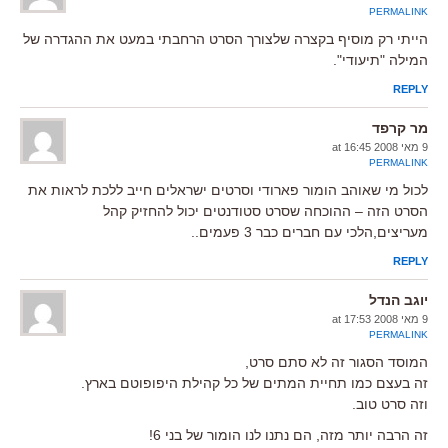
PERMALINK
הייתי רק מוסיף בקצרה שלצורך הסרט הרחבתי במעט את ההגדרה של
המילה "תיעודי".
REPLY
מר קרפד
9 מאי 2008 at 16:45
PERMALINK
לכול מי שאוהב הומור פארודי וסרטים ישראלים חייב ללכת לראות את
הסרט הזה – ההוכחה שסרט סטודנטים יכול להחזיק קהל
מעריצים,הלכי עם חברים כבר 3 פעמים..
REPLY
יוגב הנדל
9 מאי 2008 at 17:53
PERMALINK
המוסד הסגור זה לא סתם סרט,
זה בעצם כמו תחיית המתים של כל קהילת היפופוטם בארץ.
וזה סרט טוב.
זה הרבה יותר מזה, הם נתנו לנו הומור של בני 6!