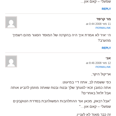
שמעלי – קאם און…
REPLY
מר קרפד
11 מאי 2008 at 0:44
PERMALINK
הי יאיר לא אמרת איך היה בהקרנה של המוסד הסגור מהם רשמיך
מהערב?
REPLY
אני
12 מאי 2008 at 8:46
PERMALINK
אריקול היקר,
כפי ששמת לב, אתה דיי במיעוט.
אתה כמובן זכאי לגעתך שלך ובטח ובטח שאתה מוזמן להביע אותה
אבל זלזול באחרים?
"אבל רבאק, מכאן ועד ההתלהבות המשולהבת בסדרת הטוקבקים
שמעלי – קאם און…"
זה כבר מאוד לא לעניין.