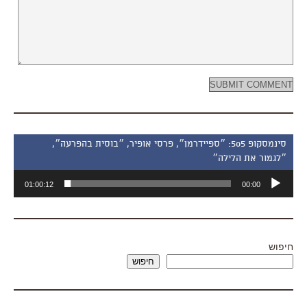
סינמסקופ 505: ״ספיידרמן״, פרסי אופיר, ״בוסית בהפרעה״,
״לגמור את הלילה״
נגן
01:00:12
00:00
אודיו
חיפוש
חיפוש