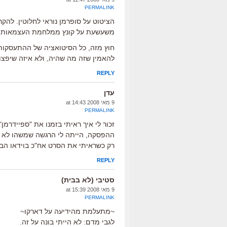
PERMALINK
הציטוט על סופרמן נוראי לחלוטין. להק
משעשעת על קונץ ממלחמת העצמאות, 
חוץ מזה, כל הסיטואציה של ההתעסקות
להאמין שזה מה שהיה, ולא איזה שיפצור
REPLY
עדן
9 מאי 2008 at 14:43
PERMALINK
זכור לי איך ראיתי בזמנו את "ספיידרמ
ההפסקה, הייתה לי הרגשה שמשהו לא ב
רק כשראיתי את הסרט אח"כ בוידאו הבנתי שמישהו
REPLY
סטיבי (לא בבית)
9 מאי 2008 at 15:39
PERMALINK
~מתעלמת מהידיעה על דארקו~
לגבי מדם: לא הייתי בונה על זה.