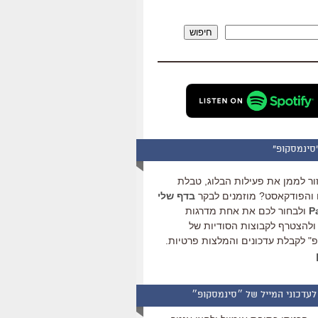
להגביר
או
חיפוש
להנמיך
עוצמת
שמע.
סינמסקופ"
ור לממן את פעילות הבלוג, טבלת
והפודקאסט? מוזמנים לבקר
בדף שלי
ולבחור לכם את אחת מדרגות
ולהצטרף לקבוצות הסודיות של
" לקבלת עדכונים והמלצות פרטיות.
לעדכוני המייל של ״סינמסקופ״