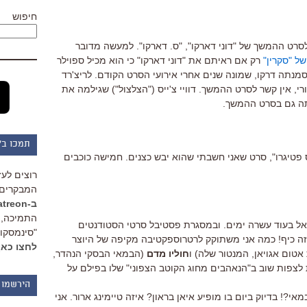
חיפוש
הצילומים לסרט ההמשך של "דוני דארקו", "ס. דארקו". למעשה מדובר
ל "סקרין"
רק אם ראיתם את "דוני דארקו" כי הוא מכיל ספוילר
 סמנתה דרקו, שמונה שנים אחרי אירועי הסרט הקודם. לריצ'רד
, אין קשר לסרט ההמשך. דוויי צ'ייס ("הצלצול") שגילמה את
ה גם בסרט ההמשך.
תמכו ב"
פטיגרו", סרט שאני חשבתי שהוא יבש כצנים. חמישה כוכבים
רוצים לעז
המבקרים 
ב-Patreon
התמיכה, 
אל בעוד עשרה ימים. ובמסגרת פסטיבל סרטי הסטודנטים
"סינמסקופ
ה כיף! כמה אני משתוקק לרטרוספקטיבה מקיפה של היוצר
לחצו כאן
טום אגויאן, המנטור שלה) ו
חוליו מדם
(הבמאי הבסקי הנהדר,
לצפות שוב ב"הנאהבים מחוג הקוטב הצפוני" שלו בפילם על
הירשמו 
ל ערב הפתיחה של הפסטיבל ב-31 במאי?! בדיוק ביום בו מופיע איאן בראון? איזה טיימינג ארור. אני