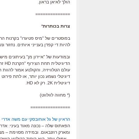
הולך לאיאן בראון.
==============
צרות בכותרות
*
בפוסטרים של "מיס פטיגרו" בקרנות הרח
להיות די קפדן בענייני איותים. נחזור 
ובמודעות של "איירון מן" בעיתונים מיש
דיגיטלי נשמע נכון יותר, או לתת פירוט
דיגיטלית 2K. רק לא HD.
(* מחווה לוולווט)
================
הראיון של גל אוחובסקי עם משה אדרי
מ
הפאתוס שלה – נכונה מאוד בעיני: אדרי
ומארק רוזנבאום. ובמידה מסוימת – מ
– אפילו יותר. הוא היחיד בקולנוע הי