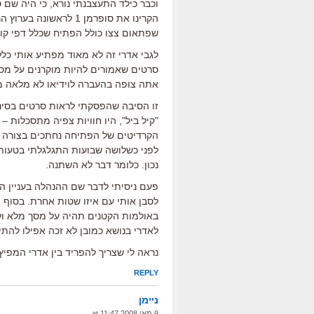
וכבר כילד התעצבנתי נורא, כי היה שם ס
הקרינו את סופרמן 1 לר
שפתאום צצו כולל הפתיח שכלל דפי קו
לגבי אדרי זה לא מאוד מפתיע אותי כלל
אתה צופה בהעברה לוידיאו לא מלאה מ
זו הסיבה שהפסקתי לראות סרטים בסינמ
"קיל ביל", היו חוויות צפיה מתסכלות
הקרדיטים של הפתיחה נחתכים בצורה גס
לפני כשלושה שבועות התגלגלתי בטעות 
נכון. כלומר דבר לא השתנה.
פעם ניסיתי לדבר שם ההנהלה בעניין ה
לסבן אותי עם איזו שטות אחרת. בסוף
באולמות הקטנים תהיה על מסך מלא ול
לאדרי בנושא כמובן לא זכה אפילו להתי
נראה לי שצריך להפריד בין אדרי המפיץ
REPLY
ניימן
9 מאי 2008 at 11:47