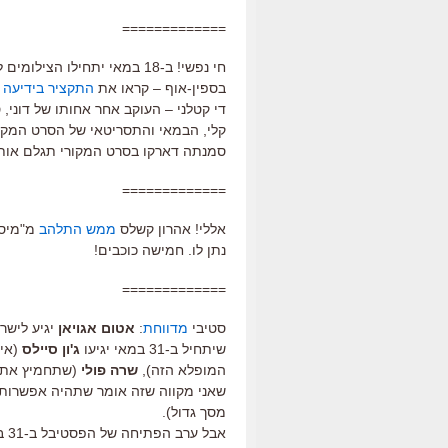
=============
חי נפשי! ב-18 במאי יתחילו 
בספין-אוף – קראו את
התקציר בידיעה ש
די קטלני – העוקב אחר אחותו של דוני,
קלי, הבמאי והתסריטאי של הסרט המקורי
סמנתה דארקו בסרט המקורי תגלם אות
=============
אללי! אהרון קשלס
ממש התלהב
מ"מיס 
נתן לו. חמישה כוכבים!
=============
סטיבי
מדווחת
:
אטום אגויאן
יגיע לישר
שיתחיל ב-31 במאי יגיעו
ג'ון סיילס
(איז
המופלא הזה),
שרה פולי
(שתחמיץ את א
שאני מקווה שזה אומר שתהיה אפשרות 
מסך גדול).
אב