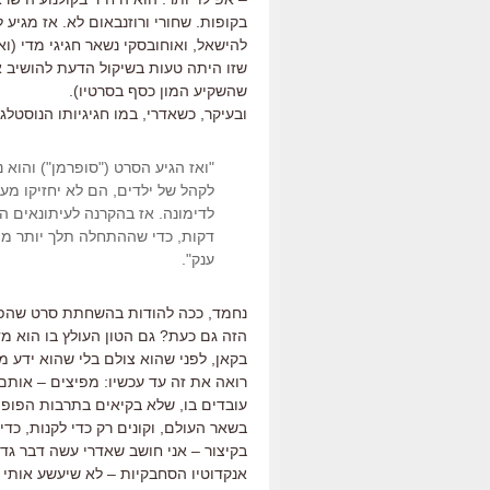
בקופות. שחורי ורוזנבאום לא. אז מגיע
להישאל, ואוחובסקי נשאר חגיגי מדי (וא
שזו היתה טעות בשיקול הדעת להושיב א
שהשקיע המון כסף בסרטיו).
ובעיקר, כשאדרי, במו חגיגיותו הנוסטלגי
"ואז הגיע הסרט ("סופרמן") והוא נ
לקהל של ילדים, הם לא יחזיקו מעמ
דקות, כדי שההתחלה תלך יותר מהר
ענק".
נחמד, ככה להודות בהשחתת סרט שהפך 
הזה גם כעת? גם הטון העולץ בו הוא מ
בקאן, לפני שהוא צולם בלי שהוא ידע מי
עובדים בו, שלא בקיאים בתרבות הפופ,
בשאר העולם, וקונים רק כדי לקנות, כדי
בקיצור – אני חושב שאדרי עשה דבר גדו
אנקדוטיו הסחבקיות – לא שיעשע אותי 