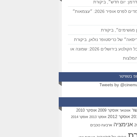
רמן: יום חדש״, ביקורת
המועמדים לפרס אופיר 2026: ״עצמאות״
 מגשימים״, ביקורת
סאה״ של כריסטופר נולאן, ביקורת
פסטיבל הקולנוע בירושלים 2026: שמונה או
מלצות
פ בטוויטר
Tweets by @cinem
שר
אוסקר 2009
אוסקר 2010
אווטאר
אוסקר 2012
אוסקר 2013
אוסקר 2014
אנימציה
ארבעה כוכבים
רת