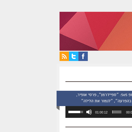
סינמסקופ 505: ״ספיידרמן״, פרסי אופיר,
בהפרעה״, ״לגמור את הלילה״
השתמש
01:00:12
00:
במקש
למעלה/למטה
כדי