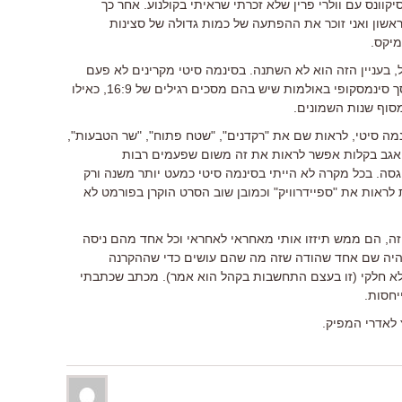
יקוונס עם וולרי פרין שלא זכרתי שראיתי בקולנוע. אחר כך
אשונה בערוץ הראשון ואני זוכר את ההפתעה של כמות גדולה של סצינות
מיקס.
, בעניין הזה הוא לא השתנה. בסינמה סיטי מקרינים לא פעם
סרטים שאמורים להיות מוקרנים על מסך סינמסקופי באולמות שיש בהם מסכים רגילים של 16:9, כאילו
סוף שנות השמונים.
ה סיטי, לראות שם את "רקדנים", "שטח פתוח", "שר הטבעות",
 – אגב בקלות אפשר לראות את זה משום שפעמים רבות
ה. בכל מקרה לא הייתי בסינמה סיטי כמעט יותר משנה ורק
לראות את "ספיידרוויק" וכמובן שוב הסרט הוקרן בפורמט לא
זה, הם ממש תיזזו אותי מאחראי לאחראי וכל אחד מהם ניסה
 היה שם אחד שהודה שזה מה שהם עושים כדי שההקרנה
א חלקי (זו בעצם התחשבות בקהל הוא אמר). מכתב שכתבתי
יחסות.
 לאדרי המפיק.