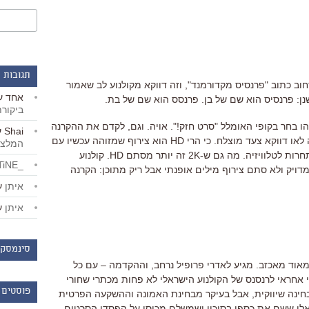
תגובות 
וב כתוב "פרנסיס מקדורמנד", וזה דווקא מקולנוע לב שאמור
אחד
ע
ונשנן: פרנסיס הוא שם של בן. פרנסס הוא שם של בת.
ביקור
הו בחר בקופי האומלל "סרט חזק!". אויה. וגם, לקדם את ההקרנה
Shai
ע
הדיגיטלית תחת הצירוף "הקרנת HD זה לאו דווקא צעד מוצלח. כי הרי HD הוא צירוף שמזוהה עכשיו עם
המלצו
עולם הטלוויזיה, והקולנוע אמור להוות תחרות לטלוויזיה. מה גם ש-2K זה יותר מסתם HD. קולנוע
_LiBERTiNE_
 מדויק ולא סתם צירוף מילים אופנתי אבל ריק מתוכן: הקרנה
איתן
ע
איתן
ע
סינמסקו
אוד מאכזב. מגיע לאדרי פרופיל נרחב, וההקדמה – עם כל
 אחראי לרנסנס של הקולנוע הישראלי לא פחות מכתרי שחורי
פוסטים 
בחינה שיווקית, אבל בעיקר מבחינת האמונה וההשקעה הפרטית
שראלי ששם את כספו בסיכון ושמשלם מכיסו על הפסדי הסרטים