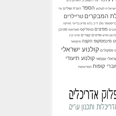
גיבורי על
דוקאביב
האחים כהן
הספד
הערת שוליים
שראלית לקולנוע
וודי
ת המבקרים
טריילרים
ריסטופר נולן
מדע בדיוני
לייב בלוג
מוזיקה
מפיצים
סטיבן
נטפליקס
כבים
סאנדאנס
סרטים קצרים
יכום חודש
סרטי קיץ
 סינמסקופ הקצה
פיקסאר
קולנוע ישראלי
פסקולים
קולנוע תיעודי
שראלי עצמאי
ברי קופות
תסריטאות