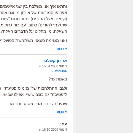
ותראו איך אני משלבת בין שני אייטמים:
אפרופו המודעות של איירון מן וגם אה
(קראתי אצל ההורים) כתוב סתם "שובר 
שהגעתי להורים) כתוב "עם כוח גדול מגי
השאלה: מי מחליט על הדברים האלה? ה
(אני מגזימה כשאני משתמשת בפועל "ק
REPLY
אהרון קשלס
9 מאי 2008 at 15:54
PERMALINK
באמת מי?
ולגבי ההתלהבות שלי מ"מיס פטיגרו". 
ל"פטיגרו" גם כוכב שישי. אפילו שביעי. 
שמיני זה יותר מדי. פשוט יותר מדי.
REPLY
עמי
9 מאי 2008 at 16:10