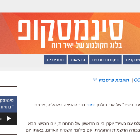
מבקרים
ביקורות סרטים
הרצאות
תסריט.ים
|
תגובות פייסבוק
עם בשיר" של ארי פולמן
נמכר
כבר להפצה באנגליה, צרפת
״בוסית 
נגן
00
אודיו
אלס עם בשיר" יוקרן ביום הראשון של התחרות, יום חמישי הבא.
ת העיתונאים תתקיים ב-14:00 והבכורה הרשמית והחגיגית, עם צילומי השטיח האדום, באותו יום