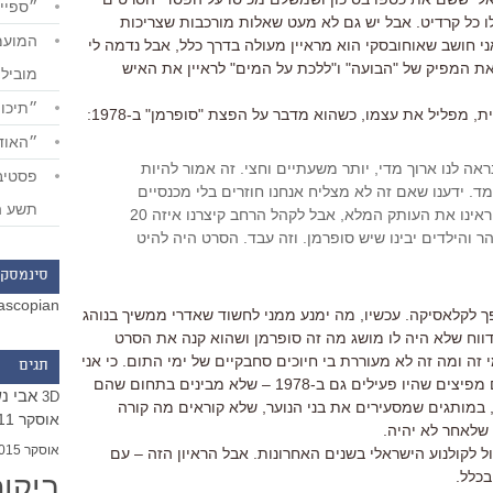
״ספייד
 לו כל קרדיט. אבל יש גם לא מעט שאלות מורכבות שצריכות
ני חושב שאוחובסקי הוא מראיין מעולה בדרך כלל, אבל נדמה לי
ת המפיק של "הבועה" ו"ללכת על המים" לראיין את האיש
מוביל
״תיכון
ת, מפליל את עצמו, כשהוא מדבר על הפצת "סופרמן" ב-1978:
״האודי
ראה לנו ארוך מדי, יותר משעתיים וחצי. זה אמור להיות
ד. ידענו שאם זה לא מצליח אנחנו חוזרים בלי מכנסיים
תשע ה
לדימונה. אז בהקרנה לעיתונאים הראינו את העותק המלא, אבל לקהל הרחב קיצרנו איזה 20
 והילדים יבינו שיש סופרמן. וזה עבד. הסרט היה להיט
סינמסקו
ascopian
לקלאסיקה. עכשיו, מה ימנע ממני לחשוד שאדרי ממשיך בנוהג
דווח שלא היה לו מושג מה זה סופרמן ושהוא קנה את הסרט
 זה ומה זה לא מעוררת בי חיוכים סחבקיים של ימי התום. כי אני
תגים
רואה את זה עד עכשיו: מפיצים – אותם מפיצים שהיו פעילים גם ב-1978 – שלא מבינים בתחום שהם
אבי נ
3D
 במותגים שמסעירים את בני הנוער, שלא קוראים מה קורה
אוסקר 2011
 שלאחר לא יהיה.
אוסקר 2015
ל לקולנוע הישראלי בשנים האחרונות. אבל הראיון הזה – עם
בכלל.
ביקו