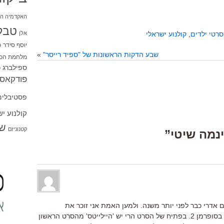
האקדמיה הי
טבל
אלן
סרטי ילדים
,
קולנוע ישראלי
יוסף סידר
כ
שבע הדקות הראשונות של "ספיד רייסר"
»
מלחמת הכו
ספילברג
ס
פודקאסט
פסטיבלים
קולנוע י
שו
קטנוניזם
 אדרי כבר לפני יותר משנה. ולמען האמת אני זוכר את
ההפתעה שהיתה לי כשצפיתי לראשונה בסופרמן 2. בפתיח של הסרט הרי יש 'היילייטס' מהסרט הראשון