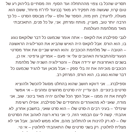
תסריט שהכל בו צפוי מההתחלה ועד הסוף. וזה מסתיים בליהוק רע של
טום קרוז, שעושה פה תפקיד רע מאד (בניגוד לדו"ח מיוחד, ששם הוא
מעולה, לדעתי). חוץ מזה, הספר של וולס – עליו מבוסס הסרט – כל כך
הרבה יותר טוב, מעניין, מותח ומרתק. אני, על כל פנים, התאכזבתי
מאד ממלחמת העולמות.
לגבי ספילברג את לוקאס – אתה אומר שכמעט כל דבר שלוקאס נוגע
בו, הוא הורס. אבל לוקאס היה האיש שהביא את הטרילוגיה הראשונה
– הטובה – של מלחמת הכוכבים. והוא האיש שביים את אחד מסרטי
הנעורים/התבגרות האהובים עלי אי פעם – אמריקן גרפיטי. אז כן,
בשנים האחרונות יש ירידה אצלו – והטרילוגיה השניה של מלחמת
הכוכבים מוכיחה את זה בלי ספק – אבל מכאן ועד להגיד שכמעט כל
דבר שהוא נוגע בו, הוא הורס, המרחק רב.
וספילברג… אני דווקא חושב שהוא בהחלט מסוגל להכשל ולהוציא
סרטים בינוניים. הם עדיין יהיו סרטים מרגשים ומהנים – אי אפשר
לקחת את זה ממנו – אבל הסך הכל שלהם יהיה מאד בינוני. שוב, אני
מודה, שאני לא מהאוהדים והחסידים של ספילברג. אפילו רשימת
שינדלר – בעיני רבים ה-סרט שלו – הוא סרט שאני, בחשבון אחרון, לא
אהבתי. קשה לי עם הבמאי הזה, כי אני נורא רוצה לאהוב את הסרטים
שלו – לא רק להינות או להתלהב מהם, אלא ממש לאהוב. אבל אני לא
מצליח לחלוטין. רק בשני סרטים שלו התאהבתי לחלוטין – אי.טי.