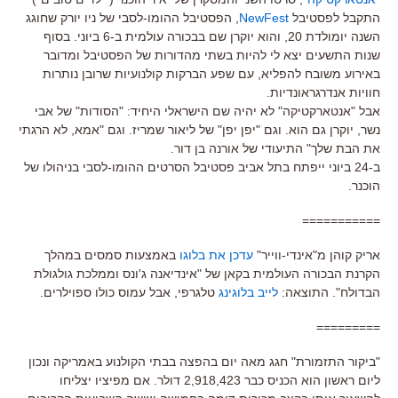
התקבל לפסטיבל
NewFest
, הפסטיבל ההומו-לסבי של ניו יורק שחוגג
השנה יומולדת 20, והוא יוקרן שם בבכורה עולמית ב-6 ביוני. בסוף
שנות התשעים יצא לי להיות בשתי מהדורות של הפסטיבל ומדובר
באירוע משובח להפליא, עם שפע הברקות קולנועיות שרובן נותרות
חוויות אנדרגראונדיות.
אבל "אנטארקטיקה" לא יהיה שם הישראלי היחיד: "הסודות" של אבי
נשר, יוקרן גם הוא. וגם "יפן יפן" של ליאור שמריז. וגם "אמא, לא הרגתי
את הבת שלך" התיעודי של אורנה בן דור.
ב-24 ביוני ייפתח בתל אביב פסטיבל הסרטים ההומו-לסבי בניהולו של
הוכנר.
===========
אריק קוהן מ"אינדי-ווייר"
עדכן את בלוגו
באמצעות סמסים במהלך
הקרנת הבכורה העולמית בקאן של "אינדיאנה ג'ונס וממלכת גולגולת
הבדולח". התוצאה:
לייב בלוגינג
טלגרפי, אבל עמוס כולו ספוילרים.
=========
"ביקור התזמורת" חגג מאה יום בהפצה בבתי הקולנוע באמריקה ונכון
ליום ראשון הוא הכניס כבר 2,918,423 דולר. אם מפיציו יצליחו