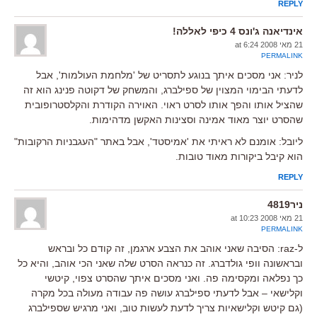
REPLY
אינדיאנה ג'ונס 4 כיפי לאללה!
21 מאי 2008 at 6:24
PERMALINK
לניר: אני מסכים איתך בנוגע לתסריט של 'מלחמת העולמות', אבל
לדעתי הבימוי המצוין של ספילברג, והמשחק של דקוטה פנינג הוא זה
שהציל אותו והפך אותו לסרט ראוי. האוירה הקודרת והקלסטרופובית
שהסרט יוצר מאוד אמינה וסצינות האקשן מדהימות.
ליובל: אומנם לא ראיתי את 'אמיסטד', אבל באתר "העגבניות הרקובות"
הוא קיבל ביקורות מאוד טובות.
REPLY
ניר4819
21 מאי 2008 at 10:23
PERMALINK
ל-raz: הסיבה שאני אוהב את הצבע ארגמן, זה קודם כל ובראש
ובראשונה וופי גולדברג. זה כנראה הסרט שלה שאני הכי אוהב, והיא כל
כך נפלאה ומקסימה פה. ואני מסכים איתך שהסרט צפוי, קיטשי
וקלישאי – אבל לדעתי ספילברג עושה פה עבודה מעולה בכל מקרה
(גם קיטש וקלישאיות צריך לדעת לעשות טוב, ואני מרגיש שספילברג