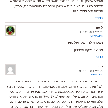
והצבע ארגמן. ושוב, אני בהחלט חושב שהוא מסוגל להכשל ולהוציא
סרטים בינוניים ולא טובים – מינכן ומלחמת העולמות הם, בעיני,
הוכחה חיה לדבר הזה.
REPLY
ליאור
20 מאי 2008 at 16:20
PERMALINK
מצטרף לדרומי. גועל נפש.
מה עם פנקס ועיפרון?
REPLY
raz
20 מאי 2008 at 18:46
PERMALINK
ניר, אני די מסכים איתך על רוב הדברים שכתבת, במיוחד בנוגע
למלחמת העולמות ומינכן (למרות שבמקומך, הייתי בוחר בניסוח קצת
יותר קשה מרק חלש, אלא לממש גרוע), אבל צבע ארגמן הוא בן שני
הסרטים האהובים עליך של שפילברג? wtf? זה סרט שזועק את המסר
שלו. הוא סרט קיטשי וצפוי לכל אורכו. סרט כל כך לא מתוחכם וחכם,
אלא פשוט שבלולי שנותן לך את המסר ישר לפה, דבר שגורם לסרט