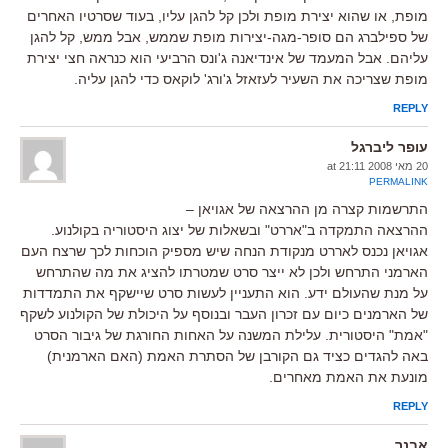
מופת, או שהוא יצירת מופת ולכן קל להגן עליו, בעוד שסרטיו האחרים
של ספילברג הם סופר-מגה-יצירות מופת שממש, אבל ממש, קל להגן
עליהם. אבל המעמד של אינדיאנה ג'ונס הרביעי הוא כנראה חצי יצירת
מופת שצריכה את השעיר לעזאזל ג'ורג' לוקאס כדי להגן עליה.
REPLY
עופר ליברגל
20 מאי 2008 at 21:11
PERMALINK
התרשמות קצרה מן ההרצאה של אגויאן –
ההרצאה התמקדה ב"אררט" ובשאלות של יצוג היסטוריה בקולנוע.
אגויאן נכנס לאררט מנקודת הנחה שיש מספיק הוכחות לכך שרצח העם
הארמני התרחש ולכן לא ייצר סרט שמטרתו להציג את מה שהתרחש
על מנת שהעולם ידע. הוא התעניין לעשות סרט שיישקף את התמדדות
של הארמנים כיום עם זכרון העבר ובנוסף על היכולת של הקולנוע לשקף
"אמת" היסטורית. עלילת המשנה על האחות החורגת של גיבור הסרט
באה להגדים כציד גם הקורבן של הסתרת האמת (האם הארמנית)
מונעת את האמת מאחרים.
REPLY
אבנר