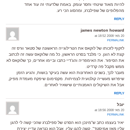
להיות מאוד שיטחי וחסר עומק. באמת שלדעתי זה עוד אחד
מהפלופים של שפילברג, ומהסוג הכי רע.
REPLY
james newton howard
20 מאי 2008 at 18:52
PERMALINK
לזקוף לזכותו של לוקאס את הטרילוגייה הראשונה של סטאר וורס זה
קצת לא הוגן. כי מלבד בסרט הראשון, כל מה שלוקאס עשה זה לכתוב
את הסיפור. את האימפריה והג'דיי כתבו וביימו אחרים, כך שלוקאס לא
ממש מקבל פה קרדיט.
מעבר לכך, בשנים האחרונות הוא עשה בעיקר בושות, והגיע הזמן
שיפרוש מעשייה קולנועית לצמיתות. מקסימום שיפקח מעמדת מפיק,
אבל את השיקולים האמנותיים שישאיר לאחרים.
REPLY
יובל
20 מאי 2008 at 18:56
PERMALINK
יאיר בעצמו כתב ש"מינכן הוא הסרט של ספילברג שהכי קשה לי להגן
עליו מאז אמיסטד". קשה להגן עליו, אבל הוא כנראה עדיין יצירת