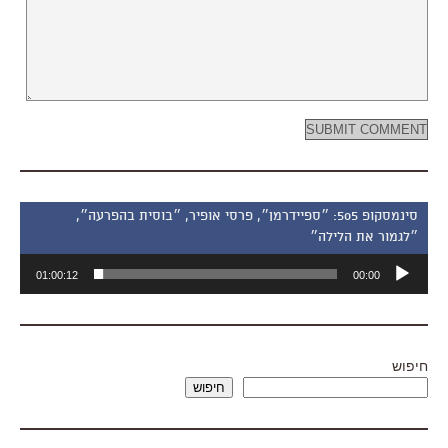
סינמסקופ 505: ״ספיידרמן״, פרסי אופיר, ״בוסית בהפרעה״,
״לגמור את הלילה״
נגן
01:00:12
00:00
אודיו
חיפוש
חיפוש