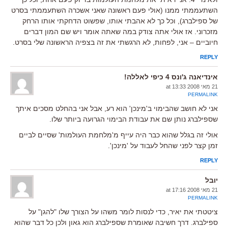
השתעממתי ממנו (אולי פעם ראשונה שאני אשכרה השתעממתי בסרט
של ספילברג), וכל כך לא אהבתי אותו, שפשוט הדחקתי אותו הרחק
מזכרוני. אז אולי אתה צודק במה שאתה אומר ויש שם המון דברים
חיוביים – אני, לפחות, לא הרגשתי את זה בצפיה הראשונה שלי בסרט.
REPLY
אינדיאנה ג'ונס 4 כיפי לאללה!
21 מאי 2008 at 13:33
PERMALINK
אני לא חושב שהבימוי ב'מינכן' הוא רע, אבל אני בהחלט מסכים איתך
שספילברג נותן שם את עבודת הבימוי הגרועה ביותר שלו.
אולי זה בגלל שהוא כבר היה עייף מ'מלחמת העולמות' שסיים לביים
זמן קצר לפני שהחל לעבוד על 'מינכן'.
REPLY
יובל
21 מאי 2008 at 17:16
PERMALINK
ציטטתי את יאיר, כדי לנסות לומר משהו על הצורך שלו "להגן" על
ספילברג. דרך חשיבה שאומרת שספילברג הוא גאון ולכן כל דבר שהוא