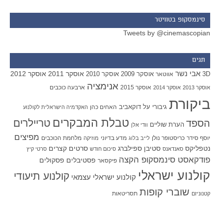
סינמסקופ בטוויטר
Tweets by @cinemascopian
תגים
אבי נשר
אוסקר 2011
אוסקר 2012
אוסקר 2009
אוסקר 2010
3D
אווטאר
אנימציה
אוסקר 2015
ארבעה כוכבים
אוסקר 2013
אוסקר 2014
ביקורת
גיבורי על
דוקאביב
האחים כהן
האקדמיה הישראלית לקולנוע
טבלת המבקרים
טריילרים
הספד
הערת שוליים
וודי אלן
מפיצים
יוסף סידר
כריסטופר נולן
מדע בדיוני
מלחמת הכוכבים
לייב בלוג
מוזיקה
סטיבן ספילברג
סרטים קצרים
נטפליקס
סאנדאנס
סיכום חודש
סרטי קיץ
פודקאסט סינמסקופ הקצה
פסטיבלים
פסקולים
פיקסאר
קולנוע ישראלי
קולנוע תיעודי
קולנוע ישראלי עצמאי
שוברי קופות
תסריטאות
קטנוניזם