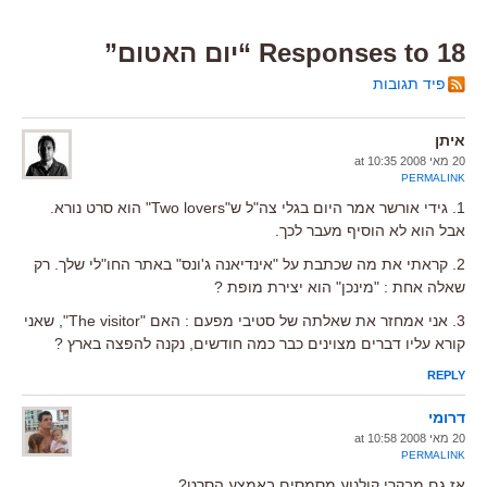
18 Responses to “יום האטום”
פיד תגובות
איתן
20 מאי 2008 at 10:35
PERMALINK
1. גידי אורשר אמר היום בגלי צה"ל ש"Two lovers" הוא סרט נורא.
אבל הוא לא הוסיף מעבר לכך.
2. קראתי את מה שכתבת על "אינדיאנה ג'ונס" באתר החו"לי שלך. רק
שאלה אחת : "מינכן" הוא יצירת מופת ?
3. אני אמחזר את שאלתה של סטיבי מפעם : האם "The visitor", שאני
קורא עליו דברים מצוינים כבר כמה חודשים, נקנה להפצה בארץ ?
REPLY
דרומי
20 מאי 2008 at 10:58
PERMALINK
אז גם מבקרי קולנוע מסמסים באמצע הסרט?