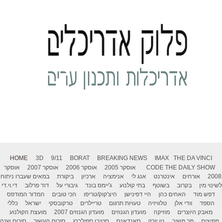
HOME
3D
9/11
BORAT
BREAKING NEWS
IMAX
THE DA VINCI
THE DAILY SHOW
CODE
אוסקר 2005
אוסקר 2006
אוסקר 2007
אוסקר
2008
אורחים
אינטרנט
אנג לי
אנימציה
ארכיון
ביקורת
במאים שעברו ניתוח
לשינוי מין
בקרוב
בשוטף
בתי קולנוע
ג'יימס בונד
גיבורי על
דוד פרלוב
די.וי.די
דפש מוד
האחים כהן
היי דפינישן
היצ'קוק/טריפו
הכי טובים
המדור המודפס
הספד
וודי אלן
טלוויזיה
טעויות תרגום
טריילרים
טרקובסקי
ישראל
כללי
מאבק היוצרים
מוזיקה
מועדון הגנוזים
מועדון הגנוזים 2007
מועצת הקולנוע
מפיצים
מר משיב
ניו יורק
סאנדאנס
סטיבן ספילברג
סיכום העשור
סיכום שנה