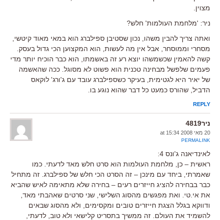
מצוין.
ניר: 'מלחמת העולמות' חלש?
ואתה צריך להבין משהו, נכון שסטיבן ספילברג הוא במאי מאוד קיטשי,
מסחרי וממוסחר, אבל אין מה לעשות, הוא המקצוען הכי גדול בעסק.
קשה להאמין שכשמשהו יוצא רע זה באשמתו, הוא כבר הוכיח יותר מדי
פעמים שלפשל מבחינה טכנית הוא פשוט לא מסוגל. ככה שהאשמה
של יאיר היא לגטימית, בעיקר כשספילברג עובד עם ג'ורג' לוקאס
הדביל, שהורס כמעט כל דבר שהוא נוגע בו.
REPLY
ניר4819
20 מאי 2008 at 15:34
PERMALINK
לאינדיאנה ג'ונס 4:
ראשית – כן, מלחמת העולמות הוא סרט חלש מאד לדעתי. כמו
שאמרתי, ביחד עם מינכן – זה הסרט הכי חלש של ספילברג. זה מתחיל
כבר בבחירה להציג חייזרים רעים – בחירה שלא מתאימה לאיש שהביא
את אי.טי. ואת מפגשים מהסוג השלישי, שני סרטים שאהבתי מאד,
ודווקא בגלל הצגת חייזרים טובים ומקסימים, ולא מהסוג שבאים
להשמיד את העולם. זה ממשיך בתסריט קלישאי ולא טוב, לדעתי,