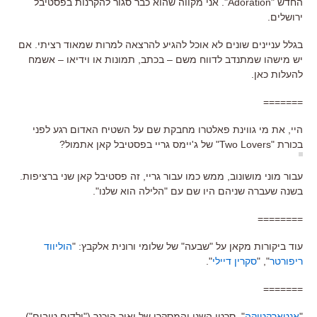
החדש "Adoration". אני מקווה שהוא כבר סגור להקרנות בפסטיבל
ירושלים.
בגלל עניינים שונים לא אוכל להגיע להרצאה למרות שמאוד רציתי. אם
יש מישהו שמתנדב לדווח משם – בכתב, תמונות או וידיאו – אשמח
להעלות כאן.
=======
היי, את מי גווינת פאלטרו מחבקת שם על השטיח האדום רגע לפני
בכורת "Two Lovers" של ג'יימס גריי בפסטיבל קאן אתמול?
עבור מוני מושונוב, ממש כמו עבור גריי, זה פסטיבל קאן שני ברציפות.
בשנה שעברה שניהם היו שם עם "הלילה הוא שלנו".
========
עוד ביקורות מקאן על "שבעה" של שלומי ורונית אלקבץ: "
הוליווד
ריפורטר
", "
סקרין דיילי
".
=======
"
אנטארקטיקה
", סרטו השני והמסקרן של יאיר הוכנר ("ילדים טובים")