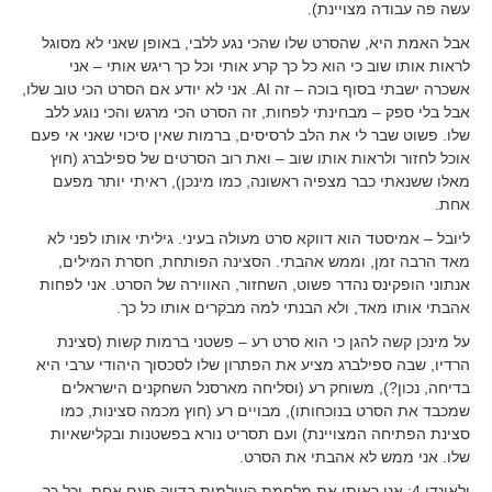
עשה פה עבודה מצויינת).
אבל האמת היא, שהסרט שלו שהכי נגע ללבי, באופן שאני לא מסוגל
לראות אותו שוב כי הוא כל כך קרע אותי וכל כך ריגש אותי – אני
אשכרה ישבתי בסוף בוכה – זה AI. אני לא יודע אם הסרט הכי טוב שלו,
אבל בלי ספק – מבחינתי לפחות, זה הסרט הכי מרגש והכי נוגע ללב
שלו. פשוט שבר לי את הלב לרסיסים, ברמות שאין סיכוי שאני אי פעם
אוכל לחזור ולראות אותו שוב – ואת רוב הסרטים של ספילברג (חוץ
מאלו ששנאתי כבר מצפיה ראשונה, כמו מינכן), ראיתי יותר מפעם
אחת.
ליובל – אמיסטד הוא דווקא סרט מעולה בעיני. גיליתי אותו לפני לא
מאד הרבה זמן, וממש אהבתי. הסצינה הפותחת, חסרת המילים,
אנתוני הופקינס נהדר פשוט, השחזור, האווירה של הסרט. אני לפחות
אהבתי אותו מאד, ולא הבנתי למה מבקרים אותו כל כך.
על מינכן קשה להגן כי הוא סרט רע – פשטני ברמות קשות (סצינת
הרדיו, שבה ספילברג מציע את הפתרון שלו לסכסוך היהודי ערבי היא
בדיחה, נכון?), משוחק רע (וסליחה מארסנל השחקנים הישראלים
שמכבד את הסרט בנוכחותו), מבויים רע (חוץ מכמה סצינות, כמו
סצינת הפתיחה המצויינת) ועם תסריט נורא בפשטנות ובקלישאיות
שלו. אני ממש לא אהבתי את הסרט.
ולאינדי 4: אני ראיתי את מלחמת העולמות בדיוק פעם אחת, וכל כך