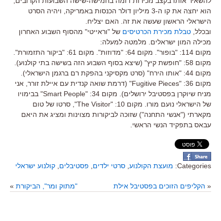
להשאיר אותו בקצב מכירות דומה בחמישה-שישה השבועות הקרובים,
הוא יחצה את קו ה-3 מיליון דולר הכנסות באמריקה, ויהיה הסרט
הישראלי הראשון שעשה את זה. האם יצליח.
ובכלל,
טבלת מכירת הכרטיסים
של "וראייטי" מהסוף השבוע האחרון
מכילה המון ישראלים. מלמטה למעלה:
מקום 114: "בופור". מקום 64: "מדוזות". מקום 61: "ביקור התזמורת".
מקום 58: "חופשת קיץ" (שיצא בסוף השבוע הזה בשישה בתי קולנוע).
מקום 44: "אותו הירח" (סרט מקסיקני בהפקת רם ברגמן הישראלי).
מקום 36: "Fugitive Pieces" (דרמת שואה קנדית עם איילת זורר, אני
מניח שיוקרן בפסטיבל ירושלים). מקום 34: "Smart People" בבימויו
של הישראלי נועם מורו. מקום 10: "The Visitor", סרטו של טום
מקארתי ("אנשי התחנה") שזוכה לביקורות מצוינות ומציג את היאם
עבאס בתפקיד הנשי הראשי.
Categories:
מועצת הקולנוע
,
סרטי ילדים
,
פסטיבלים
,
קולנוע ישראלי
«
הקליפים הזוכים בפסטיבל אילת
"מתוק ומר", הביקורת
»