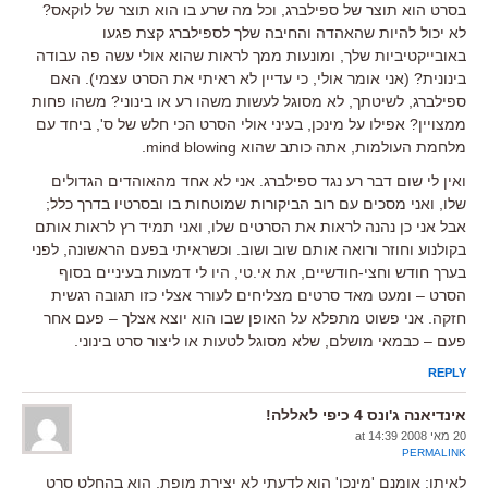
בסרט הוא תוצר של ספילברג, וכל מה שרע בו הוא תוצר של לוקאס?
לא יכול להיות שהאהדה והחיבה שלך לספילברג קצת פגעו
באובייקטיביות שלך, ומונעות ממך לראות שהוא אולי עשה פה עבודה
בינונית? (אני אומר אולי, כי עדיין לא ראיתי את הסרט עצמי). האם
ספילברג, לשיטתך, לא מסוגל לעשות משהו רע או בינוני? משהו פחות
ממצויין? אפילו על מינכן, בעיני אולי הסרט הכי חלש של ס', ביחד עם
מלחמת העולמות, אתה כותב שהוא mind blowing.
ואין לי שום דבר רע נגד ספילברג. אני לא אחד מהאוהדים הגדולים
שלו, ואני מסכים עם רוב הביקורות שמוטחות בו ובסרטיו בדרך כלל;
אבל אני כן נהנה לראות את הסרטים שלו, ואני תמיד רץ לראות אותם
בקולנוע וחוזר ורואה אותם שוב ושוב. וכשראיתי בפעם הראשונה, לפני
בערך חודש וחצי-חודשיים, את אי.טי, היו לי דמעות בעיניים בסוף
הסרט – ומעט מאד סרטים מצליחים לעורר אצלי כזו תגובה רגשית
חזקה. אני פשוט מתפלא על האופן שבו הוא יוצא אצלך – פעם אחר
פעם – כבמאי מושלם, שלא מסוגל לטעות או ליצור סרט בינוני.
REPLY
אינדיאנה ג'ונס 4 כיפי לאללה!
20 מאי 2008 at 14:39
PERMALINK
לאיתן: אומנם 'מינכן' הוא לדעתי לא יצירת מופת, הוא בהחלט סרט