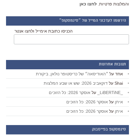
והמלצות פרטיות.
לחצו כאן
הירשמו לעדכוני המייל של ״סינמסקופ״
הכניסו כתובת אימייל ולחצו אנטר
תגובות אחרונות
אחד
על
״האודיסאה״ של כריסטופר נולאן, ביקורת
Shai
על
דוקאביב 2026: שש או שבע המלצות
_LiBERTiNE_
על
אוסקר 2026: כל הזוכים
איתן
על
אוסקר 2026: כל הזוכים
איתן
על
אוסקר 2026: כל הזוכים
סינמסקופ בפייסבוק