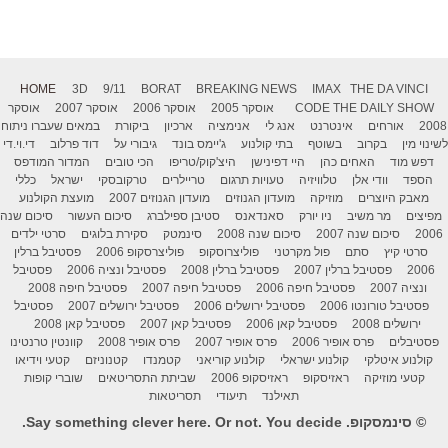
HOME
3D
9/11
BORAT
BREAKING NEWS
IMAX
THE DA VINCI
THE DAILY SHOW
CODE
אוסקר 2005
אוסקר 2006
אוסקר 2007
אוסקר
2008
אורחים
אינטרנט
אנג לי
אנימציה
ארכיון
ביקורת
במאים שעברו ניתוח
לשינוי מין
בקרוב
בשוטף
בתי קולנוע
ג'יימס בונד
גיבורי על
דוד פרלוב
די.וי.די
דפש מוד
האחים כהן
היי דפינישן
היצ'קוק/טריפו
הכי טובים
המדור המודפס
הספד
וודי אלן
טלוויזיה
טעויות תרגום
טריילרים
טרקובסקי
ישראל
כללי
מאבק היוצרים
מוזיקה
מועדון הגנוזים
מועדון הגנוזים 2007
מועצת הקולנוע
מפיצים
מר משיב
ניו יורק
סאנדאנס
סטיבן ספילברג
סיכום העשור
סיכום שנה
2006
סיכום שנה 2007
סיכום שנה 2008
סינמטק
סקירת בלוגים
סרטי ילדים
סרטי קיץ
סתם
פול מקרטני
פוליצרוסקופ
פוליצרסקופ 2006
פסטיבל ברלין
2006
פסטיבל ברלין 2007
פסטיבל ברלין 2008
פסטיבל ונציה 2006
פסטיבל
ונציה 2007
פסטיבל חיפה 2006
פסטיבל חיפה 2007
פסטיבל חיפה 2008
פסטיבל טורונטו 2006
פסטיבל ירושלים 2006
פסטיבל ירושלים 2007
פסטיבל
ירושלים 2008
פסטיבל קאן 2006
פסטיבל קאן 2007
פסטיבל קאן 2008
פסטיבלים
פרס אופיר 2006
פרס אופיר 2007
פרס אופיר 2008
קוונטין טרנטינו
קולנוע איטלקי
קולנוע ישראלי
קולנוע קוריאני
קטמנדו
קטנוניזם
קטעי וידיאו
קטעי מוזיקה
ראזיסקופ
ראזיסקופ 2006
שביתת התסריטאים
שוברי קופות
תאילנד
תיעודי
תסריטאות
© סינמסקופ. Say something clever here. Or not. You decide.