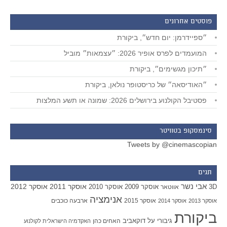
פוסטים אחרונים
״ספיידרמן: יום חדש״, ביקורת
המועמדים לפרס אופיר 2026: ״עצמאות״ מוביל
״תיכון מגשימים״, ביקורת
״האודיסאה״ של כריסטופר נולאן, ביקורת
פסטיבל הקולנוע בירושלים 2026: שמונה או תשע המלצות
סינמסקופ בטוויטר
Tweets by @cinemascopian
תגים
אבי נשר
אוסקר 2011
אוסקר 2012
אוסקר 2009
אוסקר 2010
3D
אווטאר
אנימציה
אוסקר 2015
ארבעה כוכבים
אוסקר 2013
אוסקר 2014
ביקורת
גיבורי על
דוקאביב
האחים כהן
האקדמיה הישראלית לקולנוע