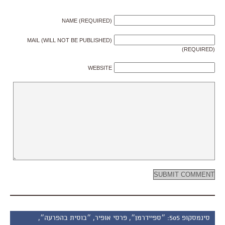
NAME (REQUIRED)
MAIL (WILL NOT BE PUBLISHED)
(REQUIRED)
WEBSITE
סינמסקופ 505: ״ספיידרמן״, פרסי אופיר, ״בוסית בהפרעה״,