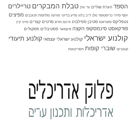
טבלת המבקרים
טריילרים
הספד
הערת שוליים
וודי אלן
מפיצים
יוסף סידר
כריסטופר נולן
מדע בדיוני
מלחמת הכוכבים
לייב בלוג
מוזיקה
סטיבן ספילברג
סרטים קצרים
נטפליקס
סאנדאנס
סיכום חודש
סרטי קיץ
פודקאסט סינמסקופ הקצה
פסטיבלים
פסקולים
פיקסאר
קולנוע ישראלי
קולנוע תיעודי
קולנוע ישראלי עצמאי
שוברי קופות
תסריטאות
קטנוניזם