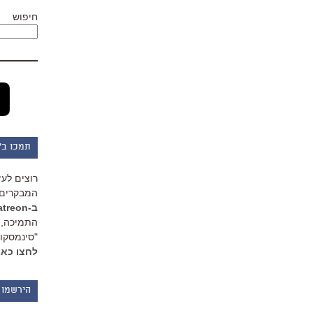
חיפוש
תמכו ב"
רוצים לעז
המבקרים 
ב-Patreon
התמיכה, 
"סינמסקופ
לחצו כאן
הירשמו 