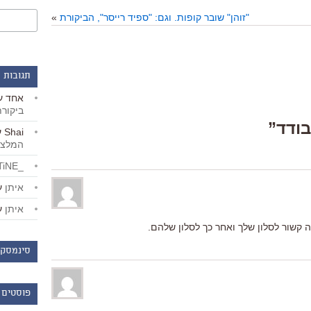
"זוהן" שובר קופות. וגם: "ספיד רייסר", הביקורת
»
תגובות 
אחד
ע
ביקור
Shai
ע
המלצו
_LiBERTiNE_
איתן
ע
איתן
ע
ה קשור לסלון שלך ואחר כך לסלון שלהם.
סינמסקו
פוסטים 