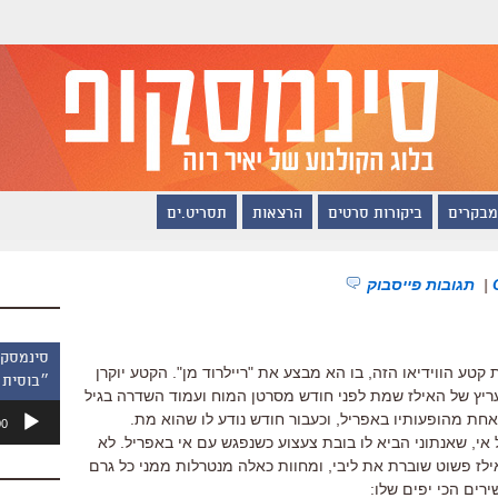
מבקרים
ביקורות סרטים
הרצאות
תסריט.ים
|
תגובות פייסבוק
 קטע הווידיאו הזה, בו הא מבצע את "ריילרוד מן". הקטע יוקרן
״בוסית 
עריץ של האילז שמת לפני חודש מסרטן המוח ועמוד השדרה בגיל
נגן
ת מהופעותיו באפריל, וכעבור חודש נודע לו שהוא מת.
00
אודיו
של אי, שאנתוני הביא לו בובת צעצוע כשנפגש עם אי באפריל. לא
אילז פשוט שוברת את ליבי, ומחוות כאלה מנטרלות ממני כל גרם
רים הכי יפים שלו: