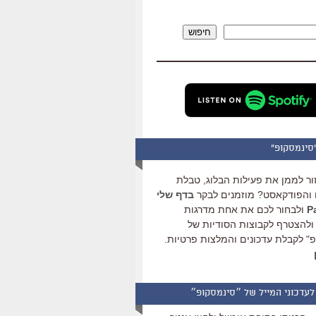
להגביר
או
חיפוש
להנמיך
עוצמת
שמע.
סינמסקופ"
ור לממן את פעילות הבלוג, טבלת
והפודקאסט? מוזמנים לבקר
בדף שלי
ולבחור לכם את אחת מדרגות
ולהצטרף לקבוצות הסודיות של
" לקבלת עדכונים והמלצות פרטיות.
לעדכוני המייל של ״סינמסקופ״