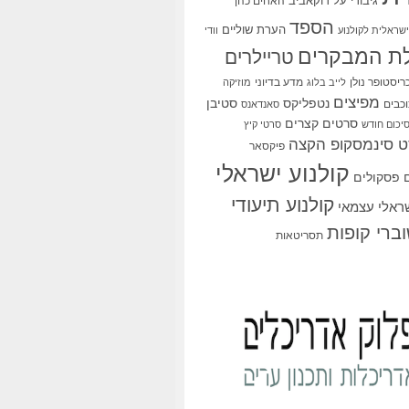
גיבורי על
דוקאביב
האחים כהן
הספד
הערת שוליים
שראלית לקולנוע
וודי
ת המבקרים
טריילרים
ריסטופר נולן
מדע בדיוני
לייב בלוג
מוזיקה
מפיצים
סטיבן
נטפליקס
כבים
סאנדאנס
סרטים קצרים
יכום חודש
סרטי קיץ
 סינמסקופ הקצה
פיקסאר
קולנוע ישראלי
פסקולים
קולנוע תיעודי
שראלי עצמאי
ברי קופות
תסריטאות