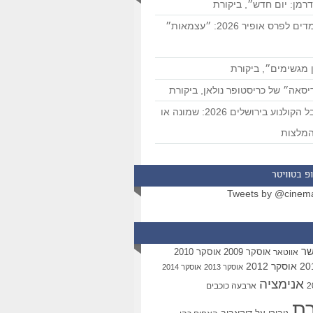
רמן: יום חדש״, ביקורת
המועמדים לפרס אופיר 2026: ״עצמאות״
 מגשימים״, ביקורת
סאה״ של כריסטופר נולאן, ביקורת
פסטיבל הקולנוע בירושלים 2026: שמונה או
מלצות
פ בטוויטר
Tweets by @cinem
שר
אוסקר 2009
אוסקר 2010
אווטאר
אוסקר 2012
אוסקר 2013
אוסקר 2014
אנימציה
ארבעה כוכבים
רת