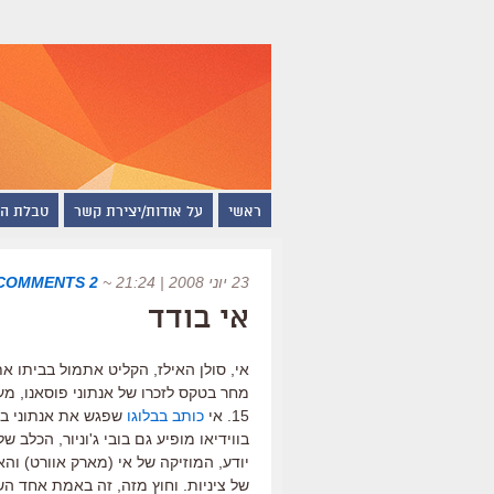
ראשי
על אודות/יצירת קשר
טבלת ה
23 יוני 2008 | 21:24
~
2 COMMENTS
אי בודד
אי, סולן האילז, הקליט אתמול בביתו את
מחר בטקס לזכרו של אנתוני פוסאנו, מ
15. אי
כותב בבלוגו
שפגש את אנתוני באח
בווידיאו מופיע גם בובי ג'וניור, הכלב 
יודע, המוזיקה של אי (מארק אוורט) וה
של ציניות. וחוץ מזה, זה באמת אחד השי