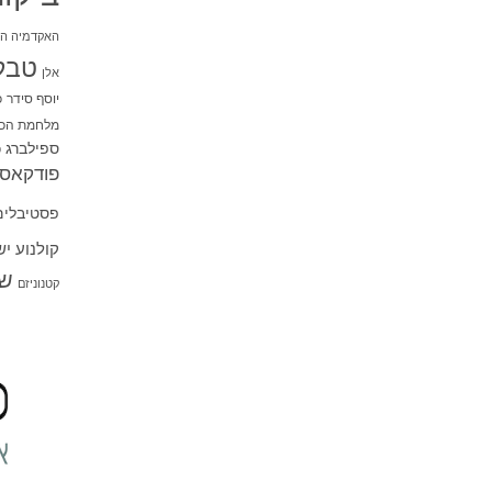
האקדמיה הי
טבל
אלן
יוסף סידר
כ
מלחמת הכו
ספילברג
ס
פודקאסט
פסטיבלים
קולנוע י
שו
קטנוניזם