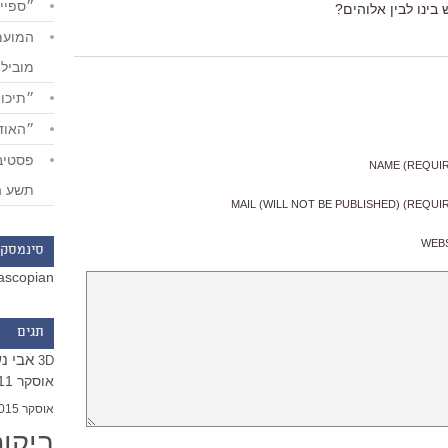
״ספייד
ינו לבין אלוהים?
מוביל
״תיכון
״האודי
NAME (REQUI
תשע ה
MAIL (WILL NOT BE PUBLISHED) (REQUI
WEB
סינמסקו
ascopian
תגים
אבי נ
3D
אוסקר 2011
אוסקר 2015
ביקו