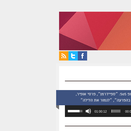
סינמסקופ 505: ״ספיידרמן״, פרסי אופיר,
בהפרעה״, ״לגמור את הלילה״
השתמש
01:00:12
00:
במקש
למעלה/למטה
כדי