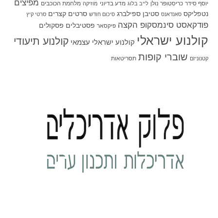
מפיצים
יוסף סידר
כריסטופר נולן
מדע בדיוני
מלחמת הכוכבים
לייב בלוג
מוזיקה
סטיבן ספילברג
סרטים קצרים
נטפליקס
סאנדאנס
סיכום חודש
סרטי קיץ
פודקאסט סינמסקופ הקצה
פסטיבלים
פסקולים
פיקסאר
קולנוע ישראלי
קולנוע תיעודי
קולנוע ישראלי עצמאי
שוברי קופות
תסריטאות
קטנוניזם