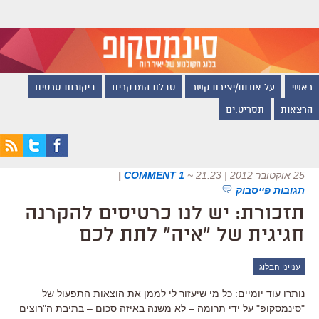
ראשי
על אודות/יצירת קשר
טבלת המבקרים
ביקורות סרטים
הרצאות
תסריט.ים
25 אוקטובר 2012 | 21:23
~
1 COMMENT
|
תגובות פייסבוק
תזכורת: יש לנו כרטיסים להקרנה
חגיגית של "איה" לתת לכם
ענייני הבלוג
נותרו עוד יומיים: כל מי שיעזור לי לממן את הוצאות התפעול של
"סינמסקופ" על ידי תרומה – לא משנה באיזה סכום – בתיבת ה"רוצים