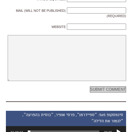
MAIL (WILL NOT BE PUBLISHED)
(REQUIRED)
WEBSITE
סינמסקופ 505: ״ספיידרמן״, פרסי אופיר, ״בוסית בהפרעה״,
״לגמור את הלילה״
נגן