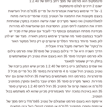
סינמסקופ הוא פורמט של מסך רחב ביחס של 1:2.40
ישנם 2 דרכים לצלם סינמסקופ:
1- על ידי שימוש בעדשות אנמורפיות על פריים 35מ"מ רגיל העדשות
בעצם מקווצות את התמונה על הנגטיב (ככה שהפריים נראה מתוח
למעלה/מטה) ואז כאשר מקרינים ישנה עדשה הפוכה במקרן שמותחת
חזרה את התמונה ליחס הנכון. החסרונות הם שהעדשות לא מהירות
מבחינת מפתח הצמצמם ובנוסף כדי לעבוד עם עומק שדה סביר יש
לעבוד בצמצם סגור מה שהצריך שימוש בהמון תאורה. מצד שני יש להן
לוק מאוד מיוחד במיוחד הפלרים שיוצרם קו דק כחול ממקור האור
וה"בוקה" של העדשה מקבל צורה אובלית.
הדרך השניה היא על ידי צילום בנגטיב של סופר35 שזה פורמט צילום
ולא פורמט הקרנה! סופר 35 הוא בעצם אותו נגטיב רק שמשתמשים
בחלק הרייק ששמור לסאונד
ואז שמים במצלמב גייט ביחס של 1:2.40 מכיוון שיש המון ביזבוז של
נגטיב בנגטיב רגיל שבנוי מ 4 פרפורציות בסופר 35 כול פריים מכיל 3
פרפורציות. בפורמט הזה משתמשים בעדשות 35 רגילות שהם גם יותר
מהירות. כאשר מקרינים סופר 35 הסרט עובר בלואפ ומוקרן מפוזטיב
70מ"מ או נעשה קרופ על פוזטיב 35 רגיל ליחס 1:2.40 בעיקרון סופר
35 הוא באיכות נמוכה יותר מאנמורפיק מכיוון שהוא לא משתמש בכול
הנגטיב.
איימקס הוא בעצם פורמט שמצולם על נגטיב 65מ"מ!!! ביחס מסך של
איימקס ומוקרן מפוזטיב 70מ"מ או ממקרן דגיטלי בעל גייט מתאים.