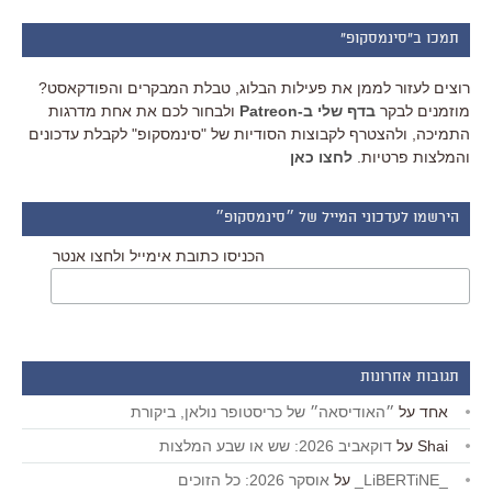
תמכו ב"סינמסקופ"
רוצים לעזור לממן את פעילות הבלוג, טבלת המבקרים והפודקאסט?
מוזמנים לבקר
בדף שלי ב-Patreon
ולבחור לכם את אחת מדרגות
התמיכה, ולהצטרף לקבוצות הסודיות של "סינמסקופ" לקבלת עדכונים
והמלצות פרטיות.
לחצו כאן
הירשמו לעדכוני המייל של ״סינמסקופ״
הכניסו כתובת אימייל ולחצו אנטר
תגובות אחרונות
אחד
על
״האודיסאה״ של כריסטופר נולאן, ביקורת
Shai
על
דוקאביב 2026: שש או שבע המלצות
_LiBERTiNE_
על
אוסקר 2026: כל הזוכים