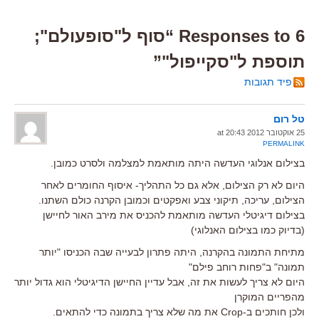
6 Responses to “סוף ל"סופעולם";
תוספת ל"סקייפול"”
פיד תגובות
טל רום
25 אוקטובר 2012 at 20:43
PERMALINK
בצילום אנלוגי העדשה היתה מותאמת למצלמה ולסרט כמובן.
היום לא רק הצילום, אלא גם כל התהליך- איסוף החומרים לאחר
הצילום, עריכה, תיקוני צבע ואפקטים וכמובן הקרנה כולם השתנו.
בצילום דיגיטלי העדשה מותאמת להכניס את מירב האור לחיישן
(בדיוק כמו בצילום האנלוגי)
מתיחת התמונה בהקרנה, היתה פתרון לבעייה שבה הכניסו "יותר
תמונה" ב"פחות רוחב פילם"
היום לא צריך לעשות את זה, אבל עדיין החיישן הדיגיטלי הוא גדול יותר
מהפריים המוקרן
ולכן חותכים ב-Crop את מה שלא צריך בתמונה כדי להתאים.