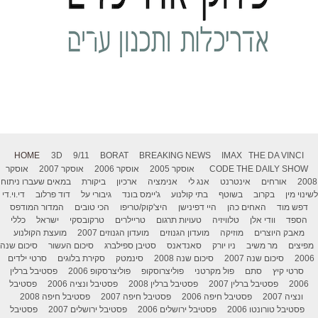
HOME
3D
9/11
BORAT
BREAKING NEWS
IMAX
THE DA VINCI
THE DAILY SHOW
CODE
אוסקר 2005
אוסקר 2006
אוסקר 2007
אוסקר
2008
אורחים
אינטרנט
אנג לי
אנימציה
ארכיון
ביקורת
במאים שעברו ניתוח
לשינוי מין
בקרוב
בשוטף
בתי קולנוע
ג'יימס בונד
גיבורי על
דוד פרלוב
די.וי.די
דפש מוד
האחים כהן
היי דפינישן
היצ'קוק/טריפו
הכי טובים
המדור המודפס
הספד
וודי אלן
טלוויזיה
טעויות תרגום
טריילרים
טרקובסקי
ישראל
כללי
מאבק היוצרים
מוזיקה
מועדון הגנוזים
מועדון הגנוזים 2007
מועצת הקולנוע
מפיצים
מר משיב
ניו יורק
סאנדאנס
סטיבן ספילברג
סיכום העשור
סיכום שנה
2006
סיכום שנה 2007
סיכום שנה 2008
סינמטק
סקירת בלוגים
סרטי ילדים
סרטי קיץ
סתם
פול מקרטני
פוליצרוסקופ
פוליצרסקופ 2006
פסטיבל ברלין
2006
פסטיבל ברלין 2007
פסטיבל ברלין 2008
פסטיבל ונציה 2006
פסטיבל
ונציה 2007
פסטיבל חיפה 2006
פסטיבל חיפה 2007
פסטיבל חיפה 2008
פסטיבל טורונטו 2006
פסטיבל ירושלים 2006
פסטיבל ירושלים 2007
פסטיבל