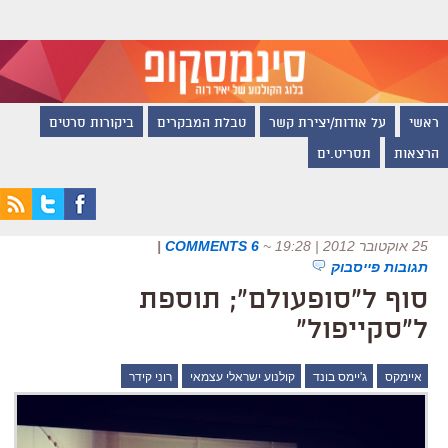
ראשי
על אודות/יצירת קשר
טבלת המבקרים
ביקורות סרטים
הרצאות
תסריט.ים
25 אוקטובר 2012 | 19:28
~
6 COMMENTS
|
תגובות פייסבוק
סוף ל"סופעולם"; תוספת
ל"סקייפול"
איימקס
ג'יימס בונד
קולנוע ישראלי עצמאי
רוני קידר