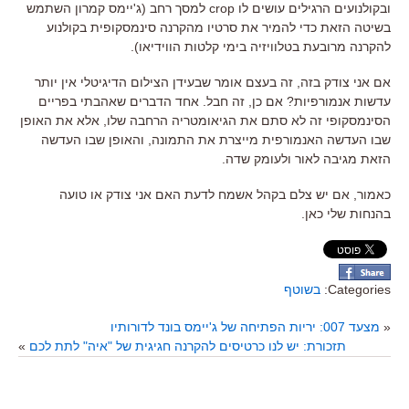
ובקולנועים הרגילים עושים לו crop למסך רחב (ג'יימס קמרון השתמש
בשיטה הזאת כדי להמיר את סרטיו מהקרנה סינמסקופית בקולנוע
להקרנה מרובעת בטלוויזיה בימי קלטות הווידיאו).
אם אני צודק בזה, זה בעצם אומר שבעידן הצילום הדיגיטלי אין יותר
עדשות אנמורפיות? אם כן, זה חבל. אחד הדברים שאהבתי בפריים
הסינמסקופי זה לא סתם את הגיאומטריה הרחבה שלו, אלא את האופן
שבו העדשה האנמורפית מייצרת את התמונה, והאופן שבו העדשה
הזאת מגיבה לאור ולעומק שדה.
כאמור, אם יש צלם בקהל אשמח לדעת האם אני צודק או טועה
בהנחות שלי כאן.
Categories:
בשוטף
«
מצעד 007: יריות הפתיחה של ג'יימס בונד לדורותיו
תזכורת: יש לנו כרטיסים להקרנה חגיגית של "איה" לתת לכם
»