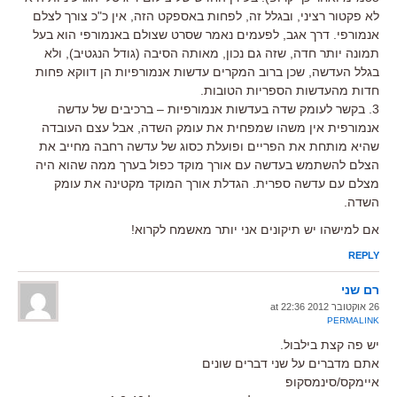
לא פקטור רציני, ובגלל זה, לפחות באספקט הזה, אין כ"כ צורך לצלם
אנמורפי. דרך אגב, לפעמים נאמר שסרט שצולם באנמורפי הוא בעל
תמונה יותר חדה, שזה גם נכון, מאותה הסיבה (גודל הנגטיב), ולא
בגלל העדשה, שכן ברוב המקרים עדשות אנמורפיות הן דווקא פחות
חדות מהעדשות הספריות הטובות.
3. בקשר לעומק שדה בעדשות אנמורפיות – ברכיבים של עדשה
אנמורפית אין משהו שמפחית את עומק השדה, אבל עצם העובדה
שהיא מותחת את הפריים ופועלת כסוג של עדשה רחבה מחייב את
הצלם להשתמש בעדשה עם אורך מוקד כפול בערך ממה שהוא היה
מצלם עם עדשה ספרית. הגדלת אורך המוקד מקטינה את עומק
השדה.
אם למישהו יש תיקונים אני יותר מאשמח לקרוא!
REPLY
רם שני
26 אוקטובר 2012 at 22:36
PERMALINK
יש פה קצת בילבול.
אתם מדברים על שני דברים שונים
איימקס/סינמסקופ