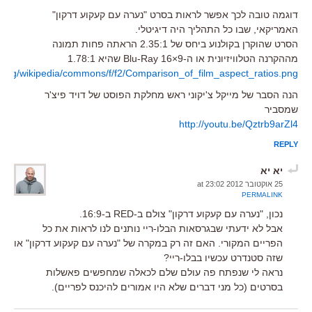
דוגמה טובה לכך אפשר לראות בסרט "נערה עם קעקוע דרקון"
האמריקאי, שבו כל התהליך היה דיגיטלי.
הסרט שהוקרן בקולנוע ביחס של 2.35:1 הראתה פחות תמונה
מההקרנה הטלוויזיונית או ה-Blu-Ray 16×9 שהיא 1.78:1
a.org/wikipedia/commons/f/f2/Comparison_of_film_aspect_ratios.png
הנה הסבר של מייקל צ'יקוני ראש מחלקת הפוסט של דויד פיצ'ר
שמסביר
http://youtu.be/Qztrb9arZl4
REPLY
יא יא
25 אוקטובר 2012 at 23:02
PERMALINK
נכון, "נערה עם קעקוע דרקון" צולם ב-RED ב-16:9.
אבל לא ידעתי שבגרסאות הבלו-ריי נותנים לנו לראות את כל
הפריים המקורי. האם זה רק במקרה של "נערה עם קעקוע דרקון" או
שזה סטנדרט עכשיו בבלו-ריי?
נראה לי שנפתח פה עולם שלם לכאלה שמחפשים פאשלות
בסרטים (כל מני דברים שלא היו אמורים להיכנס לפריים).