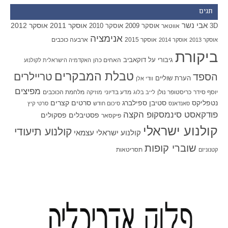
תגים
אבי נשר
אוסקר 2011
אוסקר 2012
אוסקר 2009
אוסקר 2010
3D
אווטאר
אנימציה
אוסקר 2015
ארבעה כוכבים
אוסקר 2013
אוסקר 2014
ביקורת
גיבורי על
דוקאביב
האחים כהן
האקדמיה הישראלית לקולנוע
טבלת המבקרים
טריילרים
הספד
הערת שוליים
וודי אלן
מפיצים
יוסף סידר
כריסטופר נולן
מדע בדיוני
מלחמת הכוכבים
לייב בלוג
מוזיקה
סטיבן ספילברג
סרטים קצרים
נטפליקס
סאנדאנס
סיכום חודש
סרטי קיץ
פודקאסט סינמסקופ הקצה
פסטיבלים
פסקולים
פיקסאר
קולנוע ישראלי
קולנוע תיעודי
קולנוע ישראלי עצמאי
שוברי קופות
תסריטאות
קטנוניזם