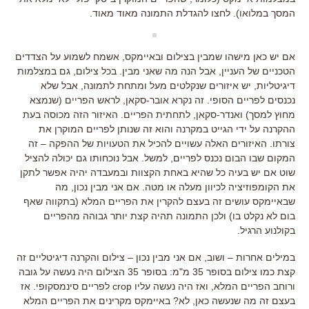
המסך במלואו). לחצו להגדלת התמונה מאוד מאוד.
אם יש כאן מישהו שמבין בצילום ובאיימקס, אשמח לשמוע על הצדדים
הטכניים של העניין, אבל הנה מה שאני מבין. בכל צילום, גם במצלמות
דיגיטליות, יש איזורים שנקלטים מעל ומתחת לתמונה, אבל שלא
נכנסים לפריים הסופי. זה נקרא אובר-סקאן, לראש הפריים (שנמצא
מחוץ למסך) ואנדר-סקאן, לתחתית הפריים. האיזור הזה מכוסה בעת
ההקרנה על ידי הגייט במקרנה והוא זה שנותן לפריים המוקרן את
צורתו. האיזורים האלה עשויים להכיל את הטעויות של ההפקה – זה
המקום שבו הבום נכנס לפריים, למשל. אבל נוכחותו גם יכולה להציל
שוט אם יש בעיה כל שהיא באחת הקצוות ובמעבדה יהיה אפשר לתקן
את הקומפוזיציה לכיוון מעלה או מטה. אם אני מבין נכון, מה
שבאיימקס עושים זה בעצם להקרין את הפריים המלא (בתקווה שאף
בום לא נקלט בו) ולכן התמונה תהיה קצת יותר גבוהה מהפריים
בקולנוע הרגיל.
במילים אחרות – ושוב, אם אני מבין נכון – צילום והקרנה דיגיטליים זה
קצת כמו צילום בסופר 35 מ"מ: בסופר 35 הצילום היה נעשה על גובה
ורוחב הפריים המלא, ואז היה נעשה עליו crop לפריים סינמסקופי. אז
בעצם זה מה שנעשה כאן, לא? באיימקס מקרינים את הפריים המלא