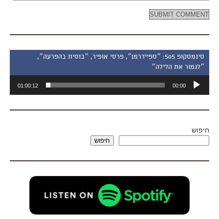
סינמסקופ 505: ״ספיידרמן״, פרסי אופיר, ״בוסית בהפרעה״,
״לגמור את הלילה״
נגן
01:00:12
00:00
אודיו
חיפוש
חיפוש