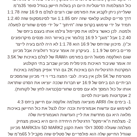
כול המצלמות הדיגטליות היום הן בעלות חיישן בגודל סופר 35מ"מ
שעלייהן ניתן לקבוע את הפורמט שבו רוצים לצלם מ 16:9 שזה 1:1.78
דרך פריים קולנוע קלאסי שזה יחס 1:1.85 ועד לסינמסקופ שזה 1:2.40
תמיד על ידי שימוש בקרופ שזה "חיתוך " על ידי פסים שחורים למעלה
ולמטה. לכן כאשר צילמו את סקייפול צילמו אותו בעצם ביחס של
1:2.40 אבל "מוגן" ל 16:9 (כלומר אין באיזור הזה פנסים מיקרופונים
וכ"ו). מיכוון שהיחס של 16:9 הוא 1:1.78 לא היה להם בעיה לייצר
פריים ביחס של 1:1.9 . בעיקרון זה אומר עיבוד רזולוציה אבל מכיוון
שגם האלקסה מסוגל היום בפורמט הRAW של לצלם באיכות של 3.5K
זה אומר שעיבוד האיכות מינימלית מכיוון שברוב בתי הקולנוע
המקרנות הדגיטליות הם באיכות 2K גם הרד אפיק מצלמה באיכות
מוטרפת של 5K ולכן אין בעיה. לגבי הפצה בדי וי די מכיוון שהמסכים
הביתיים הם ביחס של 16:9 יש חברות שככה יוציאו את הסרט שתראה
אותו על כול המסך ולא עם פסים שחורים(כנראה לחץ של לקוחות).
2 אנקדוטות מעניינות לסיום:
1- בימים אלו ARRI מוציאה מצלמה אלקסה עם חיישן ביחס 4:3
לשימוש עם עדשות אנמורפיות וככה יוכלו לנצל את כול החיישן באיכות
מלאה היא גם מחדשת את ליין העדשות האנמורפיות שלה
2- מצלמת ה"איימקס" הדגיטלית היחידה היום היא באופן מצחיק
מצלמה שעולה 3000 דולר וזאת הקנון 5D MARK2 והMARK3 מכיוון
שגודל החיישן שלה הוא פולפריים של סטליס שזה מקביל ל 65מ"מ של