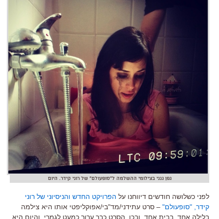
גפן גנני בצילומי ההשלמה ל"סופעולם" של רוני קידר. היום
לפני כשלושה חודשים דיווחנו על
הפרויקט החדש והניסיוני של רוני
קידר, "סופעולם"
– סרט עתידני/מד"בי/אפוקליפטי אותו היא צילמה
בלילה אחד, בבית אחד. ובכן, הסרט כבר ערוך כמעט לגמרי, והיום היא