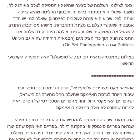
יצאה לצילומי השלמה של סצינה שהיא לא הספיקה לצלם באותו לילה,
חשבה שאולי היא תסתדר בלעדיה, ולבסוף החליטה שהיא צריכה
אותה. לפני שבוע היא פנתה לעוקביה בפייסבוק ושאלה למי יש חדר
אמבטיה שאפשר לצלם בו סצינת התאבדות. מישהו מפייסבוק התנדב
להשאיל את האצבטיה שלו והסצינה צולמה היום. קידר שלחה את
התמונה הנ"ל תוך כדי הצילומים (הבמאית היחידה שהיא גם ה-Unit
Publicist וגם ה-On Set Photograher).
בצילום באמבטיה נראית גפן גנני, ש"סופעולם" יהיה תפקידה הקולנועי
הראשון.
=================
אנשי איימקס מצהירים ש"סקייפול", סרט הג'יימס בונד חדש, עבר
עיבוד מיוחד לגרסת האיימקס שתעלה החל מהערב גם בישראל,
ושהפריים האיימקסי גדול יותר מהפריים הסטנדרטי של הסרט, זאת
למרות שהסרט לא צולם במצלמות איימקס.
הנה תמונה שבה הם מנסים להמחיש את ההבדל בין כמות המידע
שנראה בפריים סינמסקופי בהקרנה רגילה, בפריים האיימקס שהם יצרו
בשיתוף עם יצרי הסרט, ואיך היה נראה הפריים לו היה הסרט מצולם
במצלמות איימקס (כלומר, שהפריים המוקרן ב"סקייפול" לא ימלא את