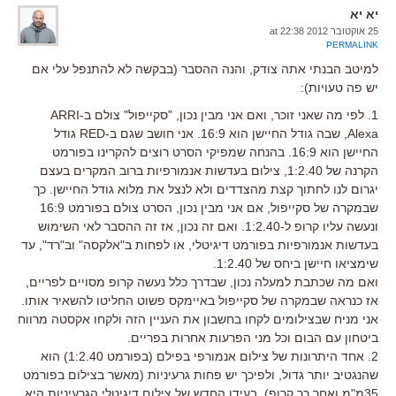
יא יא
25 אוקטובר 2012 at 22:38
PERMALINK
למיטב הבנתי אתה צודק, והנה ההסבר (בבקשה לא להתנפל עלי אם
יש פה טעויות):
1. לפי מה שאני זוכר, ואם אני מבין נכון, "סקייפול" צולם ב-ARRI
Alexa, שבה גודל החיישן הוא 16:9. אני חושב שגם ב-RED גודל
החיישן הוא 16:9. בהנחה שמפיקי הסרט רוצים להקרינו בפורמט
הקרנה של 1:2.40, צילום בעדשות אנמורפיות ברוב המקרים בעצם
יגרום לנו לחתוך קצת מהצדדים ולא לנצל את מלוא גודל החיישן. כך
שבמקרה של סקייפול, אם אני מבין נכון, הסרט צולם בפורמט 16:9
ונעשה עליו קרופ ל-1:2.40. ואם זה נכון, אז זה ההסבר לאי השימוש
בעדשות אנמורפיות בפורמט דיגיטלי, או לפחות ב"אלקסה" וב"רד", עד
שימציאו חיישן ביחס של 1:2.40.
ואם מה שכתבת למעלה נכון, שבדרך כלל נעשה קרופ מסויים לפריים,
אז כנראה שבמקרה של סקייפול באיימקס פשוט החליטו להשאיר אותו.
אני מניח שבצילומים לקחו בחשבון את העניין הזה ולקחו אקסטה מרווח
ביטחון עם הבום וכל מני הפרעות אחרות בפריים.
2. אחד היתרונות של צילום אנמורפי בפילם (בפורמט 1:2.40) הוא
שהנגטיב יותר גדול, ולפיכך יש פחות גרעיניות (מאשר בצילום בפורמט
35מ"מ ואחר כך קרופ). בעידן החדש של צילום דיגיטלי הגרעיניות היא