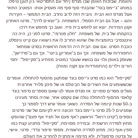
והאמת, שבזכות האופן שבו מנדס (יחד עם התסריטאי ג'ון לוגן) טיפלו
במותג "ג'יימס בונד" שהבנתי סוף סוף מה מעסיק אותו. המוטיב החוזר
אצל מנדס הוא הבית. והבית הזה לרוב נחרב. הבית הממשי – הקירות
והגג – אבל גם הבית הסמלי, המשפחה. ב"יוצאים לדרך", סרטו האחרון
וקטן המידות, יוצא זוג לחפש בית פיזי, ואגב כך מחפש את דרכו
בהקמתו של בית, של משפחה. "חלון פנורמי", סרטו לפני כן, היה כה
אינטנסיבי בחומציות שלו שהוא החריב לו את נישואיו עם קייט ווינסלט,
כוכבת הסרט. וגם שם: הבית היה הדמות הראשית בסרט שמתאר
התפוררות של משפחה. וכך גם ב"אמריקן ביוטי". וכך גם ב"פרדישן",
שעוסק באופן גלוי גם בנושא שעובר כמוטיב מפתיע ב"סקייפול": יחסי
הורים וילדים (והתמודדות עם זקנה ומוות).
"סקייפול" הוא כמו סרט ג'יימס בונד שמתנגן מהסוף להתחלה. אומרים
שכששומעים את השירים של הביטלס או של פינק פלויד אחרונית
מגלים מסרים סמויים. אז מנדס אומר לנו שאם מספרים סיפור בונד
קלאסי מהסוף להתחלה נגלה שם טקסט אחר, שהיה נסתר מעינינו
ב-50 שנות קיומה של הסדרה. כשאני אומר שיש דרך לספור כך
שמגיעים ל-25 סרטי ג'יימס בונד הכוונה היא לקיומם של שני סרטים
נוספים ("קזינו רויאל" הראשון ו"אף פעם אל תגיד אף פעם") שהופקו
מחוץ לסדרה הרשמית. ובמידה מסוימת, "סקייפול" מתנהג קצת כמו
ספין-אוף כזה, מחוץ לסדרה הרשמית, מספר סיפור צדדי, פרטי, אישי,
על ונדטה פרסונלית, ולא מזימה אימתנית להחריב את העולם.