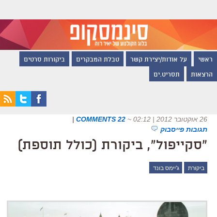
ראשי
על אודות/יצירת קשר
טבלת המבקרים
ביקורות סרטים
הרצאות
תסריט.ים
26 אוקטובר 2012 | 02:12
~
22 COMMENTS
|
תגובות פייסבוק
"סקייפול", ביקורת (כולל תוספת)
ביקורת
ג'יימס בונד