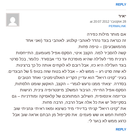
REPLY
יאיר
28 אוקטובר 2012 at 20:07
PERMALINK
אם מותר מילות כפירה
זה כנראה בונד נהדר לאוהבי קולנוע. לאוהבי בונד (ואני אחד
מהמושבעים) – טיפה פחות.
קשה להסביר למה. הקצב איטי, הסקס-אפיל מעומעם, התייחסות
רצינית מדי לעלילה שהיא מופרכת עד כדי אבסורד. כלומר, בכל סרטי
בונד העלילה היא כזו, אבל רובם לא לוקחים אותה כל כך ברצינות.
לא שזה סרט רע – ממש לא – אבל לא בטוח שזה בטופ 5 של הבונדים.
בעיני "קזינו רויאל" הוא עדיין הקרייג האולטימטיבי ואחד הטובים
בסדרה. יצאתי ממנו נרעש לגמרי – הקצב, האקשן שומט הלסתות,
הסקס-אפיל החייתי, הגיבור המשלב מיזנטרופיה צינית, רגישות
וכריזמה אינסופית, השילוב המתוחכם של קלאסיקה ומודרניות – גם
בסקייפול יש את כל אלה אבל הרבה, הרבה פחות.
את "קזינו רויאל" קניתי בדיוידי מיד כשיצא ומאז ראיתי ונהניתי שוב
לפחות חמש או שש פעמים. את סקייפול מן הבתם אראה שוב אבל
כרגע ממש לא בוער לי.
REPLY