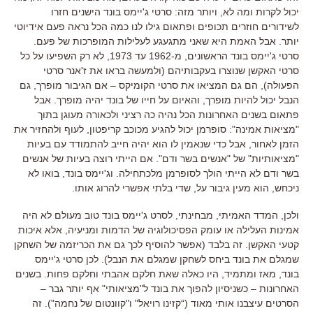
יכול לקרות ומה לא, ויותר מזה: סרטי ג'יימס בונד הישנים חזרו
לשידורים חוזרים תכופים ופתאום גילו לנו כמה הכל נראה פעם אידיוטי
יותר. אבל האמת היא שאני מתגעגע לעלילות המופרכות של פעם.
סרטי ג'יימס בונד הראשונים, מ-1962 עד 1973, לא רק השפיעו על כל
סרטי האקשן שנוצרו בעקבותיהם (ולמעשה בראו את ז'אנר סרטי
הפעולה), הם גם המציאו את סרטי הקומיקס – אם הגיבור מופרך, גם
הנבל יכול להיות מופרך, והאיום על חייו של בונד יהיה מופרך. אבל
פתאום בשנים האחרונות הכל נהיה כה רציני ולכאורה מעוגן בתוך
"מציאות אמינה": סופרמן יכול להגיע מכוכב קריפטון, לעוף ולהחזיר את
הזמן לאחור, אבל כדי שנאמין לו הוא יהיה חייב להתמודד עם בעיות
"מציאותיות" של "אנשים בשר ודם". אם הייתי רוצה בעיות של אנשים
בשר ודם לא הייתי הולך לסופרמן מלכתחילה. וג'יימס בונד, בואו לא
ניכחש, הוא מעין גיבור על, שדי בלתי אפשרי להרוג אותו.
ולכן, המדד האמיתי, מבחינתי, לסרט ג'יימס בונד טוב מעולם לא היה
אמינות העלילה או עומק הפסיכולוגיה של הדמות ומניעיה, אלא איכות
קטעי האקשן. זה בלבד (אפשר להוסיף לכך גם את הכריזמה של השחקן
שמגלם את בונד ביחס לשחקן שמגלם את הנבל). לכן סרטי ג'יימס
בונד, מאז ומתמיד, היו כאלה שאת חלקם אהבתי וחלקם פחות. בשנים
האחרונות – כשניסיון להפוך את בונד ל"מציאותי" אף יותר גבר –
הסרטים עיצבנו אותי מאוד (“קזינו רויאל" ו"קוונטום של נחמה"). זה