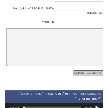
MAIL (WILL NOT BE PUBLISHED)
(REQUIRED)
WEBSITE
סינמסקופ 505: ״ספיידרמן״, פרסי אופיר, ״בוסית בהפרעה״,
״לגמור את הלילה״
נגן
01:00:12
00:00