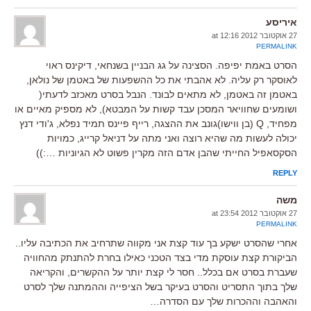
איריסע
27 אוקטובר 2012 at 12:16
PERMALINK
הסרט באמת יפיפה. הסצינה על גג הבניין בשנחאי, דיקינס ראוי
לאוסקר רק עליה. לא אהבתי את כל ההשפעות של באטמן של נולאן,
באטמן זה באטמן, לא מתאים לבונד. הנבל בסרט מאכזב לדעתי(
ושומעים שחוויאר המסכן עבד קשות על המבטא), לא מספיק מאיים או
מפחיד, Q (בן ווישו)גונב את ההצגה, רייף פיינס תמיד נפלא, ג'ודי דנץ
יכולה לעשות מה שהיא רוצה ואני מתה על דניאל קרייג, כמויות
הסקסאפיל החייתי שהבן אדם הזה מקרין פשוט לא הגיוניות …:))
REPLY
משה
27 אוקטובר 2012 at 23:54
PERMALINK
אחרי שהסרט ישקע בך עוד קצת אני מקווה שתרחיב את הכתיבה עליו..
הביקורת קצת עוסקת מדי בצד הטכני כאילו בחרת להתנתק מהחוויה
שעברת בסרט אם בכלל.. חסר לי קצת יותר על ההקשרים, והקריאה
שלך בתוך התסריט והסרט בעיקר בשל הציפייה וההמתנה שלך לסרט
והאהבה וההכרות שלך עם הסדרה…