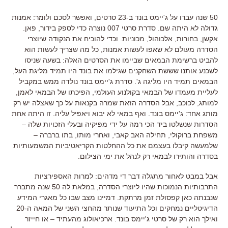
50 שנה עברו על ג'יימס בונד ב-23 סרטים, ואפשר לסכם ולומר: אמנות
גדולה לא היתה שם. סדרת סרטי 007 נוצרה כדי לספק בידור, פאן.
אקשן, בחורות, אלכוהול, מכוניות. וכדי להוכיח את הנקודה שיוצרי
הסדרה מעולם לא שאפו לעשות אמנות, כל מה שצריך לעשות הוא
להביט ברשימת הבמאים שביימו את הסרטים האלה: בשעה שניסו
לשכנע אותנו שששת השחקנים שגילמו את בונד היו תמיד מליגת העל,
הבמאים תמיד היו מליגה ג'. סדרת ג'יימס בונד נולדה ממש במקביל
לעליית מעמדו של הבמאי בקולנוע העולמי, הפיכתו של הבמאי לאמן,
למותג, לכוכב, אבל הסדרה הזאת שמרה בקנאות על כך שאצלה יש רק
מותג אחד: ג'יימס בונד. ואף במאי לא יבוא ויאפיל עליה. זו היתה אחת
הסדרות שנשלטו ביד הכי רמה על ידי מפיקיה ובעלי הזכויות שלה –
משפחת ברוקולי, תחילה האב קאבי, ואחרי מותו, בתו ברברה –
שלמעשה קיבלו בעצמם את כל ההחלטות הקריאטיביות המשמעותיות
בסדרה והותירו לבמאי רק לנהל את ימי הצילום.
אבל במבט לאחור מתגלה דבר די מדהים: למרות האספירציות
התרבותיות הנמוכות שהיו ליוצרי הסדרה, במלאת לה 50 שנה מתברר
שנבנתה כאן קפסולת זמן מרתקת. דמיינו מצב שבו כל מאגרי המידע
הדיגיטליים נמחקים וכל התיעוד שנותר מהחצי השני של המאה ה-20
ואילך הוא רק של סרטי ג'יימס בונד. ארכיאולוג מהעתיד – או חייזר