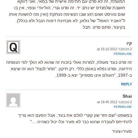
המוצלח, זה לא סרט עם חתימה אישית של במאי, ואני דווקא
חושבת שלמנדס יש כתב יד. זה סרט גנרי, הוליוודי וצפוי, אין בו
שום טוויסט ושום רגע שבו הנשימה נעתקת (ואין מה להשוות אותו
ל"האביר האפל" של נולאן, לא מבחינת דמות הנבל ולא בכלל).
בקיצור, סתם סרט. חבל.
קיו
2 נובמבר 2012 at 15:10
PERMALINK
זה סרט בונד מעולה, למרות ואולי בזכות זה שהוא לא הולך לפי הנוסחה
הידועה, וסרט נפלא באופן כללי. רק תיקון: "מחר לנצח" הוא זה שיצא
ב-1997, "העולם אינו מספיק" יצא ב-1999.
REPLY
Shai
2 נובמבר 2012 at 19:45
PERMALINK
במשפט-"שם חזר שון קונרי לגלם את בונד, אבל הפעם הוא צריך
להתייחס לעובדה שהוא כבר לא מעיר וכל-יכול כשהיה…."
מעיר=צעיר