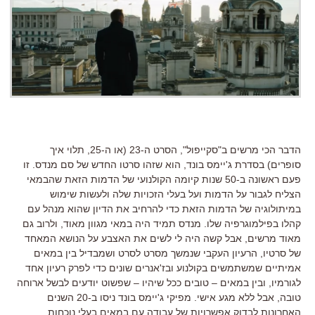
הדבר הכי מרשים ב"סקייפול", הסרט ה-23 (או ה-25, תלוי איך
סופרים) בסדרת ג'יימס בונד, הוא שזהו סרטו החדש של סם מנדס. זו
פעם ראשונה ב-50 שנות קיומה הקולנועי של הדמות הזאת שהבמאי
הצליח לגבור על הדמות ועל בעלי הזכויות שלה ולעשות שימוש
במיתולוגיה של הדמות הזאת כדי להרחיב את הדיון שהוא מנהל עם
קהלו בפילמוגרפיה שלו. מנדס תמיד היה במאי מגוון מאוד, ולרוב גם
מאוד מרשים, אבל קשה היה לי לשים את האצבע על הנושא המאחד
של סרטיו, הרעיון העקבי שנמשך מסרט לסרט ושמבדיל בין במאים
אמיתיים שמשתמשים בקולנוע ובז'אנרים שונים כדי לפרק רעיון אחד
לגורמיו, ובין במאים – טובים ככל שיהיו – שפשוט יודעים לבשל ארוחה
טובה, אבל ללא מגע אישי. מפיקי ג'יימס בונד ניסו ב-20 השנים
האחרונות לבדוק אפשרויות של עבודה עם במאים בעלי נוכחות