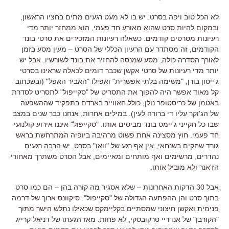
לא הכל טוב ויפה בסרט. יש בו לא מעט רגעים מתים בחציו הראשון,
ובמקום להיות סרט שהוא מאורע חד פעמי, הוא ממחזר יותר מדי
רעיונות מסרטים קודמים. כשאלה רעיונות המזכירים את סרטי בונד
הקודמים, זה מסתדר עם הרעיון הכללי של הסרט – מעין מסע בזמן
לאורך הסדרה כולה, מסע שמנסה להחזיר את בונד לשורשיו. אבל יש
יותר מדי רעיונות של סרטי אקשן שכבר דומים לכאלה שראינו בסרטי
ג'ייסון בורן, "משימה בלתי אפשרית" ואפילו "האביר האפל" (ובשכתוב
קל מאוד אפשר היה להפוך את התסריט של "סקייפול" לתסריט לסדרת
באטמן של כריסטופר נולן, כולל חאווייר בארדם בתפקיד שההשפעה
של הג'וקר עליו די ברורה לעין). במילים אחרות, אנחנו כבר שנים במצב
שבו כל חקייני ג'יימס בונד מביסים אותו. "סקייפול" איננו אירוע קולנועי
חד פעמי. חוץ מסצינה אחת פשוט מרהיבה ביופיה המתרחשת בראש
גורד שחקים בשנחאי, אין אף רגע של "וואו" בסרט. יש הרבה רגעים
נהדרים, מרשימים ואף מותחים ומאיימים, אבל הסרט משתרך מאחורי
הז'אנר ולא מוביל אותו.
אבל 30 הדקות האחרונות – שלא אסגיר מה קורה בהן – הם כמו סרט
בתוך סרט והן ההפתעה הגדולה של "סקייפול". סיקוונס ארוך של דרמה
פנימית ואקשן חיצוני שמסתיים בקליימקס שכאילו נתלש הישר מתוך
"הקורבן" של אנדריי טרקובסקי, לא פחות. מאז הגעתו של דניאל קרייג