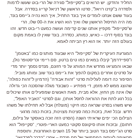
החליד והזדקן. יש הרואים ב"סקייפול" סגירה של הרי-בוט שעשו לדמות
ולסדרה ב"קזינו רויאל", סרטו הראשון של דניאל קרייג בסדרה. אבל
בעוד ששם אנחנו לומדים איך בונד התחיל, איך הוא נהיה ג'יימס בונד,
מה היה החיסול הראשון שלו ואיך הוא השיג את ה-00 שלו, הרי
ש"סקייפול" מקפיץ אותנו שנים קדימה ועושה כמעט רי-בוט חדש. זהו
בונד בסוף דרכו – כאיש, כמותג, כסדרה, בונד שאין לו באמת מקום
בעולם הזה יותר. אז הוא רץ הביתה לאמא.
המגרעת העיקרית של "סקייפול" היא שבעוד מותגים כמו "באטמן"
ו"ספיידרמן" קיבלו במאים כמו טים ברטון, סם ריימי וכריסטופר נולן,
שבאו והמציאו מחדש את המותג על פי חזונם, מנדס נסמך יותר מדי
על סרטים אחרים במקום להפוך את ג'יימס בונד שוב ומותג מוביל:
הסיפור כה דומה לעלילות סרטי "זהות אבודה" (הדמיון ל"זהות כפולה",
שהוצג ממש לא מזמן, די מפתיע – כשבונד מגלה שהסכנה הכי גדולה
שלו אינה מן החוץ, אלא מבית, מאת האנשים שמפעילים אותו שיכולים
בכל רגע לתת את ההוראה לחסל אותו), וגם לסרטי "האביר האפל",
שיש משהו בסרט שנראה כמו חיקוי (מוצלח) אבל לא תחילתו של משהו
חדש. ובכל זאת, בזכות כמה סצינות מצוינות, בזכות כמה מרגעי
הצילום הכי יפים שראיתי השנה (הסרט הזה זוכה באוסקר על צילום,
חתום), ובזכות אותו סיקוונס סקוטי כמעט הארי-פוטרי, “סקייפול" הוא
סרט הג'יימס בונד הטוב ביותר של 15 השנים האחרונות, ותוספת
מרשימה לעיסוק המתמשך של סם מנדס – אחרי "הדרך לפרדישן"