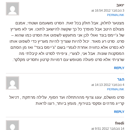
יואב
3 נובמבר 2012 at 16:54
PERMALINK
מצטער לחלוק, אבל חולק בכל זאת. הסרט משעמם ושטחי, אמנם
מצולם היטב אבל מופרך כל כך שקשה להישאב לתוכו. אני לא מעריץ
של ג'יימס בונד ואולי לכן אני מתעקש לשפוט את הסרט כמו שהוא –
סרט. סרט רע מאוד. יכול להיות שצריך להיות מעריץ כדי לשפוט אותו
לא כסרט אלא כחוויה אחרת לגמרי בשם "ג'יימס בונד" ואז מן הסתם
המסקנות שונות. אבל אני, לצערי, ציפיתי לסרט ולא קיבלתי מה
שרציתי אלא סרט פעולה מטופש עם דמויות קרטון ותסריט מקלקר.
REPLY
הגר
4 נובמבר 2012 at 14:13
PERMALINK
סרט מושלם, עונג צרוף מההתחלה ועד הסוף, עלילה מרתקת , דניאל
קרייג מדהים וסקסי בטירוף, מומץ ביותר, רוצו לראות
REPLY
fredi
14 נובמבר 2012 at 9:51