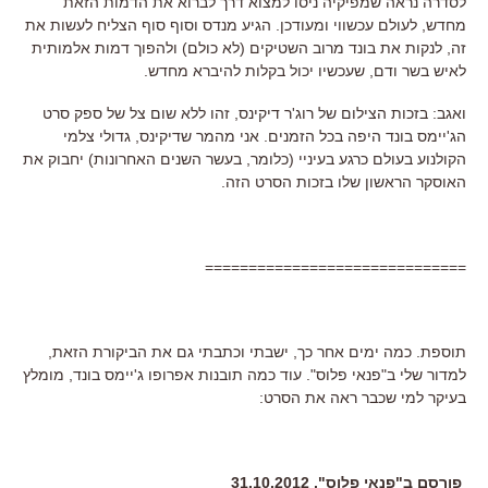
לסדרה נראה שמפיקיה ניסו למצוא דרך לברוא את הדמות הזאת
מחדש, לעולם עכשווי ומעודכן. הגיע מנדס וסוף סוף הצליח לעשות את
זה, לנקות את בונד מרוב השטיקים (לא כולם) ולהפוך דמות אלמותית
לאיש בשר ודם, שעכשיו יכול בקלות להיברא מחדש.
ואגב: בזכות הצילום של רוג'ר דיקינס, זהו ללא שום צל של ספק סרט
הג'יימס בונד היפה בכל הזמנים. אני מהמר שדיקינס, גדולי צלמי
הקולנוע בעולם כרגע בעיניי (כלומר, בעשר השנים האחרונות) יחבוק את
האוסקר הראשון שלו בזכות הסרט הזה.
==============================
תוספת. כמה ימים אחר כך, ישבתי וכתבתי גם את הביקורת הזאת,
למדור שלי ב"פנאי פלוס". עוד כמה תובנות אפרופו ג'יימס בונד, מומלץ
בעיקר למי שכבר ראה את הסרט:
פורסם ב"פנאי פלוס", 31.10.2012