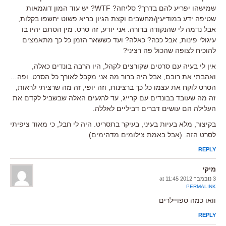
שמישהו יפריע להם בדרך? סליחה? WTF? יש עוד המון דוגמאות
שטיפה ידע במודיעין/מחשבים וקצת הגיון בריא פשוט יחשפו בקלות,
אבל נדמה לי שהנקודה ברורה. אני יודע, זה סרט. מין הסתם יהיו בו
עיגולי פינות, אבל ככה? כאלה? ועד כששאר הזמן כל כך מתאמצים
להוכיח לצופה שהכול פה רציני?
אין לי בעיה עם סרטים שקורצים לקהל, היו הרבה בונדים כאלה,
ואהבתי את רובם, אבל היה ברור מה אני מקבל לאורך כל הסרט. ופה…
הסרט לוקח את עצמו כל כך ברצינות, וזה יופי, זה מה שרציתי לראות,
זה מה שעובד בבונדים עם קרייג, עד לרגעים האלה שבשביל לקדם את
העלילה הם עושים דברים דביליים לאללה.
בקיצור, מלא בעיות בעיני, בעיקר בתסריט. היה לי חבל, כי מאוד ציפיתי
לסרט הזה. (אבל באמת צילומים מדהימים)
REPLY
מיקי
3 נובמבר 2012 at 11:45
PERMALINK
וואו כמה ספויילרים
REPLY