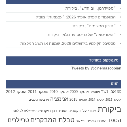
״ספיידרמן: יום חדש״, ביקורת
המועמדים לפרס אופיר 2026: ״עצמאות״ מוביל
״תיכון מגשימים״, ביקורת
״האודיסאה״ של כריסטופר נולאן, ביקורת
פסטיבל הקולנוע בירושלים 2026: שמונה או תשע המלצות
סינמסקופ בטוויטר
Tweets by @cinemascopian
תגים
אבי נשר
אוסקר 2011
אוסקר 2012
אוסקר 2009
אוסקר 2010
3D
אווטאר
אנימציה
אוסקר 2015
ארבעה כוכבים
אוסקר 2013
אוסקר 2014
ביקורת
גיבורי על
דוקאביב
האחים כהן
האקדמיה הישראלית לקולנוע
טבלת המבקרים
טריילרים
הספד
הערת שוליים
וודי אלן