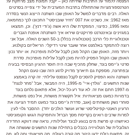
המנסה ללמוד על התרבות שחיתה כאן – יקבל תמונת מצב מרתקת על
הטרנספורמציות שהתחוללו בתרבות המערבית על ידי צפייה בסרטים
האלה. רבים מדברים למשל על האופן שבו השתנה הייצוג הנשי בסדרה
מאז 1962: אז, כשכינו את 007 “חזיר שובניסטי" התכוונו לכך כמחמאה,
ומאז 1995, כפיצוי, המפקדת שלו היא אשה (ג'ודי דנץ'). וכן, תמצאו
במגזינים ובאינטרנט פרויקטים שיראו איך השתנתה אופנת הגברים
וטכנולוגיית כלי הרכב (וטכנולוגיה בכלל) ב-50 השנים האלה. אבל אני
רוצה להתמקד באלמנט אחר שעבר שינוי רדיקלי: הריאליזם בקולנוע.
ויותר מזה, האופן שבו הקהל מוכן לקבל עלילות מופרכות. או יותר נכון:
האופן שבו הקהל הפסיק להיות מוכן לקבל עלילות מופרכות. סדרת
סרטי ג'יימס בונד, שחלק מהכיף שבה היה חוסר ההגיון הבסיסי בבעיה
ובפתרונה, מספקת גם תיארוך מדויק לרגע הזה שבו טעם הקהל
השתנה והוא הפסיק להסכים לקבל נונסנס עלילתי: זה קרה באמצע
שנות התשעים. “גולדן-איי" מ-1995, היה המבשר, אבל "מחר לנצח"
מ-1997 חתם את זה. לא עוד רע-כל-יכול, אלא פתאום נלחם בונד
בדמויות כמעט מציאותיות: איל תקשורת מושחת, איל נפט מושחת,
סוחרי נשק מושחתים (אגב, סדרת ג'יימס בונד כמעט תמיד הציעה את
הרעיון האנטי-קפיטליסטי שרוע ועושר הולכים יחד). ההסבר גלוי לעין:
למרות שרבים רואים בקריסת מסך הברזל והתפרקות הגוש הקומוניסטי
כאיזשהו קו פרשת מים בנוגע לבונד ועלילותיו, נראה שזו דווקא החדירה
הגלובלית של הטלוויזיה בכבלים בתחילת שנות התשעים שעשתה את
זה. פתאום כולם ידעו היטב מה קורה בעולם, מה מציאותי ומה לא, מה