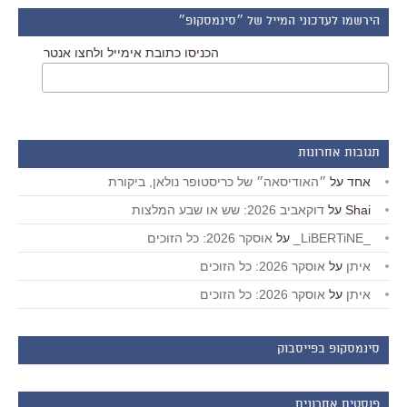
הירשמו לעדכוני המייל של ״סינמסקופ״
הכניסו כתובת אימייל ולחצו אנטר
תגובות אחרונות
אחד
על
״האודיסאה״ של כריסטופר נולאן, ביקורת
Shai
על
דוקאביב 2026: שש או שבע המלצות
_LiBERTiNE_
על
אוסקר 2026: כל הזוכים
איתן
על
אוסקר 2026: כל הזוכים
איתן
על
אוסקר 2026: כל הזוכים
סינמסקופ בפייסבוק
פוסטים אחרונים