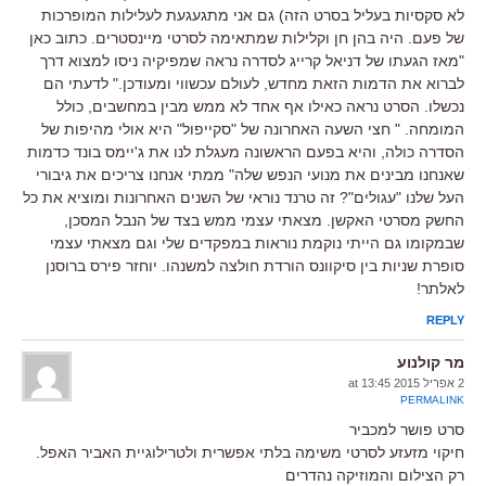
לא סקסיות בעליל בסרט הזה) גם אני מתגעגעת לעלילות המופרכות
של פעם. היה בהן חן וקלילות שמתאימה לסרטי מיינסטרים. כתוב כאן
"מאז הגעתו של דניאל קרייג לסדרה נראה שמפיקיה ניסו למצוא דרך
לברוא את הדמות הזאת מחדש, לעולם עכשווי ומעודכן." לדעתי הם
נכשלו. הסרט נראה כאילו אף אחד לא ממש מבין במחשבים, כולל
המומחה. " חצי השעה האחרונה של "סקייפול" היא אולי מהיפות של
הסדרה כולה, והיא בפעם הראשונה מעגלת לנו את ג'יימס בונד כדמות
שאנחנו מבינים את מנועי הנפש שלה" ממתי אנחנו צריכים את גיבורי
העל שלנו "עגולים"? זה טרנד נוראי של השנים האחרונות ומוציא את כל
החשק מסרטי האקשן. מצאתי עצמי ממש בצד של הנבל המסכן,
שבמקומו גם הייתי נוקמת נוראות במפקדים שלי וגם מצאתי עצמי
סופרת שניות בין סיקוונס הורדת חולצה למשנהו. יוחזר פירס ברוסנן
לאלתר!
REPLY
מר קולנוע
2 אפריל 2015 at 13:45
PERMALINK
סרט פושר למכביר
חיקוי מזעזע לסרטי משימה בלתי אפשרית ולטרילוגיית האביר האפל.
רק הצילום והמוזיקה נהדרים