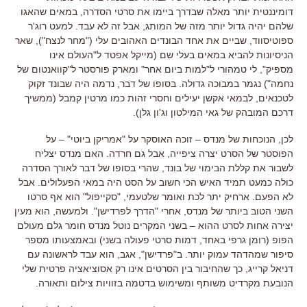
דומיננטית יותר מאלה שבדרך ביימו את סרטי הסדרה, במאים שהאגו
שלהם יהיה גדול יותר מזה של המותג, אבל זה לא עבד. למעט רוג'ר
ספוטיסווד, שביים את אחד הבונדים האהובים עלי ("מחר לנצח"), שאר
הניסיונות להביא במאים בעלי שם (מייקל אפטד ל"העולם אינו
מספיק", לי טמהורי ל"למות ביום אחר" ומארק פורסטר ל"קוואנטום של
נחמה") נגמר במבוכה גדולה. בסופו של דבר, נדמה היה שבונד זקוק
לטכנאים, לבמאי אקשן יעילים וחסרי זהות כמו מרטין קמבל (ממשיך
דרכם המובהק של גאי המילטון וג'ון גלן).
לכן, הנוכחות של מנדס – זוכה האוסקר על "אמריקן ביוטי" – על
הפוסטר של הסרט יצרה ציפייה, אבל גם חרדה. האם מנדס יצליח
לשבור את קללת הבימוי של בונד, שהרי בסופו של דבר לאורך הסדרה
כולה כמעט תמיד האיש הכי חשוב על הסט היה במאי הפעלולים. אבל
לא הפעם. ארחיק יתר לכת ואומר שלטעמי, "סקייפול" הוא אף סרטו
השני הטוב ביותר של מנדס, אחרי "הדרך לפרדישן". ולמעשה, הוא מעין
יצירה אחות לסרט ההוא – בשני המקרים נוטל מנדס חומר גלם מעולם
הפופ (רומן גרפי באחד, דמות סרטי פעולה בשני) ובאמצעותו מספר
סיפור שמהדהד עמוק יותר. ב"פרדישן", אגב, הוא עבד לראשונה עם
דניאל קרייג, כך שהחיבור בין הסרטים אינו רק אסוציאציה פרטית שלי
הנובעת מקרדיט משותף ומשימוש בדטמה בזוויות צילום ותאורה.