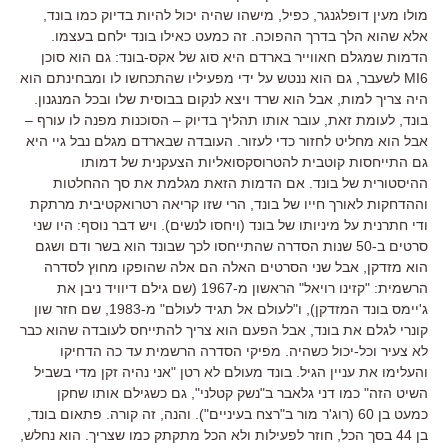
מולו מעין דופלגנגר, כפיל, מישהו שהיה יכול להיות בדיוק כמו בונד,
אלא שהוא הלך בדרך ההפוכה. זה כמעט כאילו בונד ילחם בעצמו.
הדמות שמגלם חאווייר בארדם היא סוג של אקס-בונד: גם הוא סוכן
MI6 לשעבר, גם הוא ננטש על ידי מפעיליו שהתכחשו לו ומבחינתם הוא
היה צריך למות, אבל הוא שרד ויצא לנקום בבוסית שלו ובכל המנגנון.
בונד, לעומת זאת, עובר אותו תהליך בדיוק – הסוכנות מפנה לו עורף –
אבל הוא מחליט לחזור כדי לעזור. העובדה שבארדם מגלם נבל גיי היא
גם התייחסות קוטבית להטרוסקסואליות הצעקנית של דמותו
ההיסטורית של בונד. אם הדמות הזאת מגלמת את סך ההחלטות
וההדחקות לאורך חייו של בונד, הרי שזו קריאה רטרואקטיבית מרתקת
ודי חתרנית על מיניותו של בונד (ויחסו לנשים). ויש דבר נוסף: היו שני
סרטים ב-50 שנות הסדרה שהתייחסו לכך שבונד הוא בשר ודם ושגם
הוא מזדקן, אבל שני הסרטים האלה הם אלה שהופקו מחוץ לסדרה
הרשמית: "קזינו רויאל" הראשון מ-1967 (שם גילם דיוויד ניבן את
ג'יימס בונד המזדקן), ו"לעולם אל תגיד לעולם" מ-1983, שם חזר שון
קונרי לגלם את בונד, אבל הפעם הוא צריך להתייחס לעובדה שהוא כבר
לא צעיר וכל-יכול כשהיה. מפיקי הסדרה הרשמית עד כה הדחיקו
והעלימו את עניין הגיל. בונד מעולם לא רטן "אני נהיה זקן מדי בשביל
השיט הזה" כמו דני גלאבר ב"נשק קטלני", גם כשגילם אותו שחקן
כמעט בן 60 (רוג'ר מור ב"רצח בעיניים"). והנה, זה קורה. פתאום בונד,
בן 44 בסך הכל, חוזר לפעילות ולא הכל מתקתק כמו שצריך. הוא נחלש,