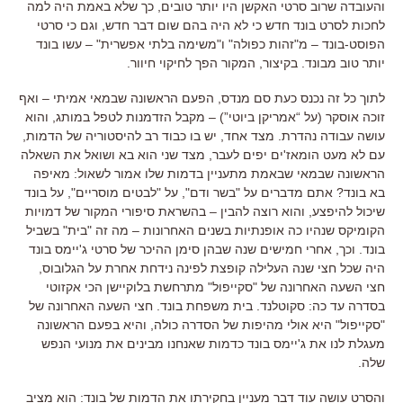
והעובדה שרוב סרטי האקשן היו יותר טובים, כך שלא באמת היה למה
לחכות לסרט בונד חדש כי לא היה בהם שום דבר חדש, וגם כי סרטי
הפוסט-בונד – מ"זהות כפולה" ו"משימה בלתי אפשרית" – עשו בונד
יותר טוב מבונד. בקיצור, המקור הפך לחיקוי חיוור.
לתוך כל זה נכנס כעת סם מנדס, הפעם הראשונה שבמאי אמיתי – ואף
זוכה אוסקר (על “אמריקן ביוטי”) – מקבל הזדמנות לטפל במותג, והוא
עושה עבודה נהדרת. מצד אחד, יש בו כבוד רב להיסטוריה של הדמות,
עם לא מעט הומאז'ים יפים לעבר, מצד שני הוא בא ושואל את השאלה
הראשונה שבמאי שבאמת מתעניין בדמות שלו אמור לשאול: מאיפה
בא בונד? אתם מדברים על "בשר ודם", על "לבטים מוסריים", על בונד
שיכול להיפצע, והוא רוצה להבין – בהשראת סיפורי המקור של דמויות
הקומיקס שנהיו כה אופנתיות בשנים האחרונות – מה זה "בית" בשביל
בונד. וכך, אחרי חמישים שנה שבהן סימן ההיכר של סרטי ג'יימס בונד
היה שכל חצי שנה העלילה קופצת לפינה נידחת אחרת על הגלובוס,
חצי השעה האחרונה של "סקייפול" מתרחשת בלוקיישן הכי אקזוטי
בסדרה עד כה: סקוטלנד. בית משפחת בונד. חצי השעה האחרונה של
"סקייפול" היא אולי מהיפות של הסדרה כולה, והיא בפעם הראשונה
מעגלת לנו את ג'יימס בונד כדמות שאנחנו מבינים את מנועי הנפש
שלה.
והסרט עושה עוד דבר מעניין בחקירתו את הדמות של בונד: הוא מציב