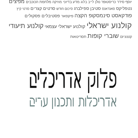
מפיצים
יוסף סידר
כריסטופר נולן
מדע בדיוני
מלחמת הכוכבים
לייב בלוג
מוזיקה
סטיבן ספילברג
סרטים קצרים
נטפליקס
סאנדאנס
סיכום חודש
סרטי קיץ
פודקאסט סינמסקופ הקצה
פסטיבלים
פסקולים
פיקסאר
קולנוע ישראלי
קולנוע תיעודי
קולנוע ישראלי עצמאי
שוברי קופות
תסריטאות
קטנוניזם