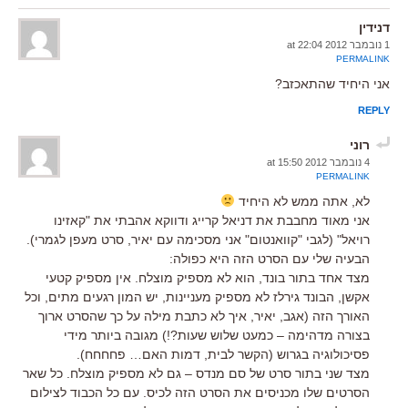
דנידין
1 נובמבר 2012 at 22:04
PERMALINK
אני היחיד שהתאכזב?
REPLY
רוני
4 נובמבר 2012 at 15:50
PERMALINK
לא, אתה ממש לא היחיד
אני מאוד מחבבת את דניאל קרייג ודווקא אהבתי את "קאזינו
רויאל" (לגבי "קוואנטום" אני מסכימה עם יאיר, סרט מעפן לגמרי).
הבעיה שלי עם הסרט הזה היא כפולה:
מצד אחד בתור בונד, הוא לא מספיק מוצלח. אין מספיק קטעי
אקשן, הבונד גירלז לא מספיק מעניינות, יש המון רגעים מתים, וכל
האורך הזה (אגב, יאיר, איך לא כתבת מילה על כך שהסרט ארוך
בצורה מדהימה – כמעט שלוש שעות?!) מגובה ביותר מידי
פסיכולוגיה בגרוש (הקשר לבית, דמות האם… פחחחח).
מצד שני בתור סרט של סם מנדס – גם לא מספיק מוצלח. כל שאר
הסרטים שלו מכניסים את הסרט הזה לכיס. עם כל הכבוד לצילום