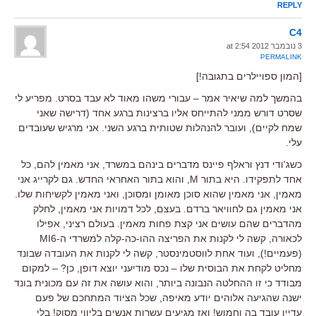
REPLY
C4
3 נובמבר 2012 at 2:54
PERMALINK
[המון ספויילרים בתגובה!]
בהמשך למה שיאיר אמר – עבורי משהו מאוד לא עבד בסרט. מפריע לי
שסרט דורש ממני להתייחס אליו ברצינות ברגע אחד (דרישה שאני
שמח לקיים), ועובר להנהלות שטותית ברגע השני. אני מרגיש שעובדים
עלי.
כשג'ודי דנץ וראלף פיינס מדברים בינהם במשרד, אני מאמין להם, כל
אחד לתפקידו. היא בתור M, והוא בתור האחראי החדש. גם לקרייג אני
מאמין, אני מאמין שהוא סוכן מאומן ומסוכן, ואני מאמין לקשיחות שלו.
אני מאמין גם לחוויאר ברדם. בעצם, לכל דמויות אני מאמין, לחלק
מהדברים שהם עושים אני קצת פחות מאמין. בעולם רציני, אפילו
לכאורה, קשה לי לקנות את הפריצה ההו-כה-קלה למשרדי ה-MI6
(פעמיים!), ועוד אחת לווסטמינסטר, קשה לי לקנות את העובדה שבונד
מחליט לקחת את הבוסית שלו – נכס מודיעני יוצא דופן, כן? – למקום
מבודד כי זו ההחלטה הנבונה ביותר, והוא עושה את זה עם מכונית בונד
ישנה שהגיעה אלוהים יודע מאיפה, שכל הציוד המתחכם של פעם
עדיין עובד בה וחמוש! ואז מגיעים עשרות אנשים בליווי מסוק! בלי