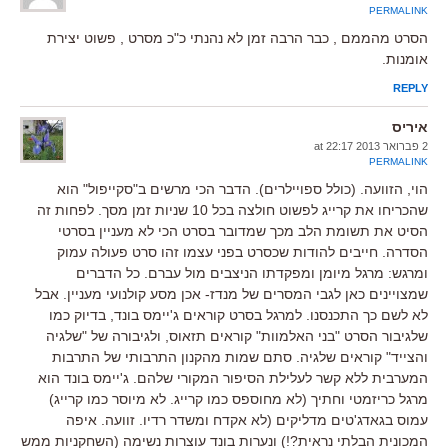
PERMALINK
הסרט מהממם , כבר הרבה זמן לא נהנתי כ"כ מסרט , פשוט יצירת
אומנות.
REPLY
איריס
2 פברואר 2013 at 22:17
PERMALINK
הוי, הזוועה. (כולל ספויילרים). הדבר הכי מרשים ב"סקייפול" הוא
שהכריחו את קרייג לפשוט חולצה בכל 10 שניות זמן מסך. לפחות זה
הסיט את תשומת הלב מכך שמדובר בסרט הכי לא מעניין בסרטי
הסדרה. חייבים להודות שכסרט בפני עצמו זהו סרט פעולה עמוק
ומרגש: מרגל מיומן ומפקדתו הניצבים מול עברם. כל הדברים
שמצויינים כאן לגבי המסרים של מנדז- אכן מסע קולנועי מעניין. אבל
לא לשם כך התכנסנו. למרגל בסרט קוראים ג'יימס בונד, בדיוק כמו
שלגיבור הסרט "בני האלמוות" קוראים תזאוס, ולגיבורה של "שלגיה
והצייד" קוראים שלגיה. סתם שמות מהקנון התרבותי של התרבות
המערבית ללא קשר לעלילת הסיפור המקורי שלהם. ג'יימס בונד הוא
מרגל כריזמטי וחתיך (לא מחוספס כמו קרייג. לא מיוסר כמו קרייג)
עמוס בגאדג'טים מדליקים (לא אקדח ומשדר רדיו. זוועה. איפה
המכונית הבלתי נראית?!) ונערות בונד עוצרות נשימה (השחקניות ממש