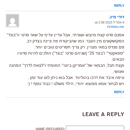
REPLY
דודי מיכ.
9 אפריל 2015 at 2:08
PERMALINK
אמנם סרט קצת מיובש ושגרתי, אבל עדיין עדיף על שאר סרטי ה"בונד"
המקושקשים מין העבר. כמו שהביקורת פה ציינה בצדק רב.
סם מנדס במאי מצויין. רק צריך תסריטים טובים יותר.
"ספאקטר" ו"בונד 25" (שניהם סרטי "בונד") הולכים להיות סרטיו
הבאים.
וקצת חבל, הבמאי של "אמריקן ביוטי" המופתי ו"לצאת לדרך" המהנה
ואנושי,
טיפה איבד את דרכו בהוליווד. אבל בוא ניתן לוט עוד זמן..
ויש לבחור אמא ממוצא יהודי, הילד משלנו ! כבוד נוסף ! (:
REPLY
Leave a Reply
NAME (REQUIRED)