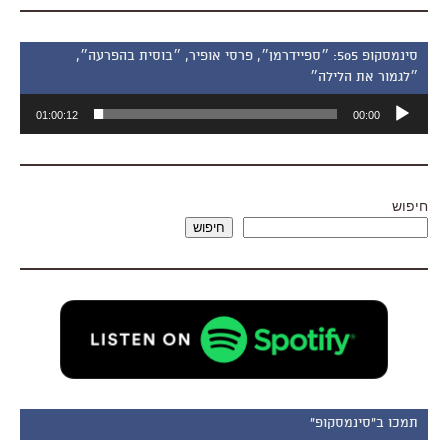
סינמסקופ 505: ״ספיידרמן״, פרסי אופיר, ״בוסית בהפרעה״,
״לגמור את הלילה״
נגן
01:00:12
00:00
אודיו
חיפוש
חיפוש
תמכו ב"סינמסקופ"