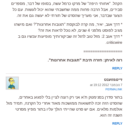
הקהל. "אחותי היפה" של מרקו כרמל עשה, בסופו של דבר, מספרים
סבירים, אבל הרבה פחות ממה שחשבתי שהוא יכול לעשות. עם כל
הצער שבדבר, אני מעריך שהסרט של תורתי לא יעשה גם את זה.
* דרך אגב, יאיר, מה קרה לבוקסת "תגובות אחרונות"? ואם מישהו
מגיב לפוסט מלפני 4 שנים, לא נוכל לראות את זה?
* דרך אגב 2: מזל טוב לרגל זה שביקורותיך מופיעות עכשיו גם ב
criticwire.
=================
רוה לאיתן: חזרה תיבת "תגובות אחרונות".
REPLY
זייטגזוענט
7 נובמבר 2012 at 19:12
PERMALINK
בתור סדרן בסנימטק ת'א אני רק רוצה לציין בלי לפגוע באחרים,
שהסרט הזה זכה לתשואות ממושכות מאוד אחרי כל הקרנה, תמיד מול
אולמות מלאים. אם יש סרט שהייתי הולך עליו בתור מפיץ מסרטי
השנה זה הוא.
REPLY