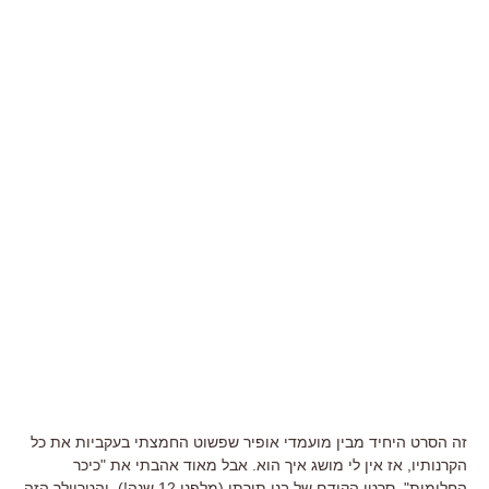
זה הסרט היחיד מבין מועמדי אופיר שפשוט החמצתי בעקביות את כל
הקרנותיו, אז אין לי מושג איך הוא. אבל מאוד אהבתי את "כיכר
החלומות", סרטו הקודם של בני תורתי (מלפני 12 שנה!), והטריילר הזה