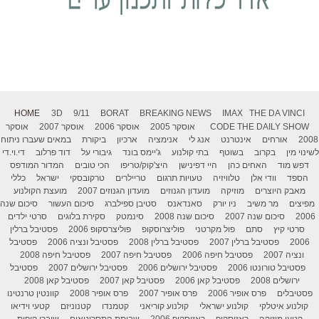
HOME
3D
9/11
BORAT
BREAKING NEWS
IMAX
THE DA VINCI
THE DAILY SHOW
CODE
אוסקר 2005
אוסקר 2006
אוסקר 2007
אוסקר
2008
אורחים
אינטרנט
אנג לי
אנימציה
ארכיון
ביקורת
במאים שעברו ניתוח
לשינוי מין
בקרוב
בשוטף
בתי קולנוע
ג'יימס בונד
גיבורי על
דוד פרלוב
די.וי.די
דפש מוד
האחים כהן
היי דפינישן
היצ'קוק/טריפו
הכי טובים
המדור המודפס
הספד
וודי אלן
טלוויזיה
טעויות תרגום
טריילרים
טרקובסקי
ישראל
כללי
מאבק היוצרים
מוזיקה
מועדון הגנוזים
מועדון הגנוזים 2007
מועצת הקולנוע
מפיצים
מר משיב
ניו יורק
סאנדאנס
סטיבן ספילברג
סיכום העשור
סיכום שנה
2006
סיכום שנה 2007
סיכום שנה 2008
סינמטק
סקירת בלוגים
סרטי ילדים
סרטי קיץ
סתם
פול מקרטני
פוליצרוסקופ
פוליצרסקופ 2006
פסטיבל ברלין
2006
פסטיבל ברלין 2007
פסטיבל ברלין 2008
פסטיבל ונציה 2006
פסטיבל
ונציה 2007
פסטיבל חיפה 2006
פסטיבל חיפה 2007
פסטיבל חיפה 2008
פסטיבל טורונטו 2006
פסטיבל ירושלים 2006
פסטיבל ירושלים 2007
פסטיבל
ירושלים 2008
פסטיבל קאן 2006
פסטיבל קאן 2007
פסטיבל קאן 2008
פסטיבלים
פרס אופיר 2006
פרס אופיר 2007
פרס אופיר 2008
קוונטין טרנטינו
קולנוע איטלקי
קולנוע ישראלי
קולנוע קוריאני
קטמנדו
קטנוניזם
קטעי וידיאו