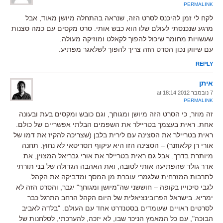
PERMALINK
לקח לי זמן להיכנס לסרט הזה, שנראה בהתחלה מיושן מאוד, אבל
מרגע שנכנסתי לעולם שלו הוא כבש אותי. סרט מקסים עם כמה סצנות
שעשויות מחומר שיכול להפוך לקאלט ומוזיקה מעולה.
עם שיווק נכון הסרט הזה צריך להפוך לשלאגר מפתיע.
REPLY
איתן
7 נובמבר 2012 at 18:14
PERMALINK
זה מוזר, כי הסרט הזה מיושן ומגוחך, וגם כובש ומקסים בעת ובעונה
אחת. ראית בעצמך בטריילר את השפמים הבלתי אפשריים של כולם.
ראית בטריילר את הסצינה עם לירית בלבן (שצריכה להקיז את דמו של
אורי רן קלאוזנר) – הסצינה הזו היא עיקוף תסריטאי לא נחוץ. תחנה
מיותרת בדרך. אבל גם ראית בטריילר את אורי גבריאל המצוין, את
אדר גולד שהפתיעה אותי לטובה, ואת האהבה הגדולה של בני תורתי
לתרבות המזרחית שלגמרי עוברת מן המסך ומדביקה את הקהל.
לגבי סיכוייו בקופה – חוששני שה"מיושן ומגוחך" יגבר, והסרט הזה לא
ימריא. בישראל הפרובינציאלית של היום הקהל הרחב התרגל כבר
לסרטים ראויים שעומדים בסטנדרט אחד עם העולם. "בלדה לאביב
הבוכה", עם כל המאמץ הניכר שבו, לא יזכה, להערכתי, לסלחנות של