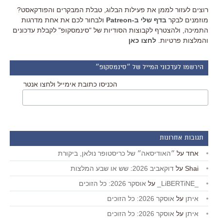
רוצים לעזור לממן את פעילות הבלוג, טבלת המבקרים והפודקאסט?
מוזמנים לבקר
בדף שלי ב-Patreon
ולבחור לכם את אחת מדרגות
התמיכה, ולהצטרף לקבוצות הסודיות של "סינמסקופ" לקבלת עדכונים
והמלצות פרטיות.
לחצו כאן
הירשמו לעדכוני המייל של ״סינמסקופ״
הכניסו כתובת אימייל ולחצו אנטר
תגובות אחרונות
אחד
על
״האודיסאה״ של כריסטופר נולאן, ביקורת
Shai
על
דוקאביב 2026: שש או שבע המלצות
_LiBERTiNE_
על
אוסקר 2026: כל הזוכים
איתן
על
אוסקר 2026: כל הזוכים
איתן
על
אוסקר 2026: כל הזוכים