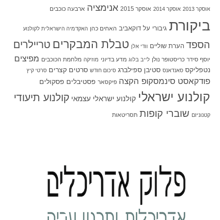
אנימציה
אוסקר 2015
ארבעה כוכבים
אוסקר 2013
אוסקר 2014
ביקורת
גיבורי על
דוקאביב
האחים כהן
האקדמיה הישראלית לקולנוע
טבלת המבקרים
טריילרים
הספד
הערת שוליים
וודי אלן
מפיצים
יוסף סידר
כריסטופר נולן
מדע בדיוני
מלחמת הכוכבים
לייב בלוג
מוזיקה
סטיבן ספילברג
סרטים קצרים
נטפליקס
סאנדאנס
סיכום חודש
סרטי קיץ
פודקאסט סינמסקופ הקצה
פסטיבלים
פסקולים
פיקסאר
קולנוע ישראלי
קולנוע תיעודי
קולנוע ישראלי עצמאי
שוברי קופות
תסריטאות
קטנוניזם