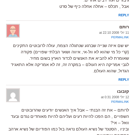
אבל , תכלס – אחלה אחלה כיף של סרט
REPLY
רותם
11 יולי 2008 at 22:10
PERMALINK
יש שם איזה שנייה שברגע שנתגלה הצמח, עולה לרובוטים התקינים
(קרי כל מי שהוא לא וול-אי, איווה ושאר הבלתי שפויים) פקודה
שאומרת לא להביא את האנשים לכדור הארץ בשום מחיר.
לגבי אמריקה היא העולם – במקרה זה, זה לא אמריקה אלא התאגיד
הגדול, שהוא העולם.
REPLY
קזבובו
12 יולי 2008 at 0:31
PERMALINK
לרותם – את זה הבנתי – אבל איך האנשים יודעים שהרובוטים
השפויים , הם הפכו להיות רעים ועליהם להיות מאוחדים נגדם ובעד
וואל – אי?
וביניו , הסטנד של נשיא העולם נראה בול כמו הפודיום של נשיא ארהב