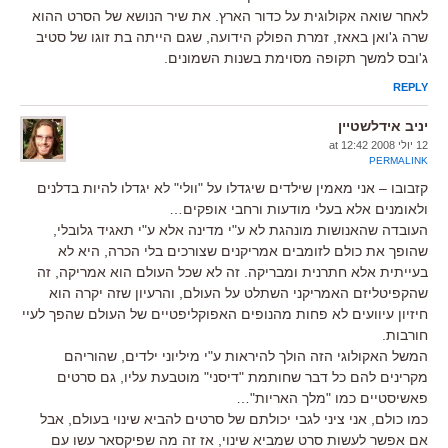
לאחר שואה אקולוגית על כדור הארץ. את שיר הנושא של הסרט ההוא
שרה ג'ואן באאז, זמרת הפולק הידועה, שגם הייתה בת זוגו של סטיב
ג'ובס למשך תקופה מסוימת בשנות השמונים.
REPLY
יניב אידלשטיין
12 יולי 2008 at 12:42
PERMALINK
קזבובו – אני מאמין שילדים שיגדלו על "וולי" לא יגדלו להיות בדלנים
ולאומנים אלא בעלי מודעות ורחבי אופקים…
העובדה שהאנושות מונהגת לא ע"י מדינה אלא ע"י תאגיד גלובלי,
שהופך את כולם לזומבים אמריקנים שצורכים בלי הכרה, היא לא
בעייתית אלא חתרנית ומבריקה. זה לא שכל העולם הוא אמריקה, זה
שהקפיטליזם האמריקני השתלט על העולם, והרעיון שזה יקרה הוא
חיזיון עיוועים לא פחות מהנופים האפוקליפטיים של העולם שהפך לעיי
חורבות.
המשל האקולוגי הזה הולך להיראות ע"י מיליוני ילדים, שהוריהם
מקרינים להם כל דבר שחותמת "דיסני" מוטבעת עליו, גם סרטים
פאשיסטיים כמו "מלך האריות"…
כמו כולם, אני ציני לגבי יכולתם של סרטים להביא שינוי בעולם, אבל
אם אפשר לעשות סרט שמביא שינוי, אז זה מה שפיקסאר עשו עם