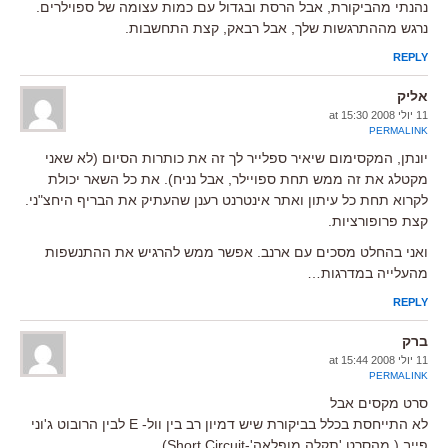
נהנתי מהביקורת, אבל הרסת ובגדול עם כמות עצומה של ספוילרים.
נרגש מההתרגשות שלך, אבל רבאק, קצת התחשבות.
REPLY
אליק
11 יולי 2008 at 15:30
PERMALINK
יונתן, המקסימום שיאיר ספלייר לך זה את כותרות הסיום (לא שאני
מקטלג את זה ממש תחת ספויילר, אבל נניח). את כל השאר יכולת
לקרוא תחת כל עיתון ואתר אינטרנט רענן שהעתיק את הבריף היחצ"ני.
קצת פרופורציות.
ואני בהחלט מסכים עם ארנב. אפשר ממש להרגיש את ההתנשפות
מהעלייה במדרגות…
REPLY
ברק
11 יולי 2008 at 15:44
PERMALINK
סרט מקסים אבל
לא התייחסת בכלל בביקורת שיש דמיון רב בין וול- E לבין הרובוט ג'וני
פייב ( מהסרט 'תקלה מופלאה'-Short Circuit)..