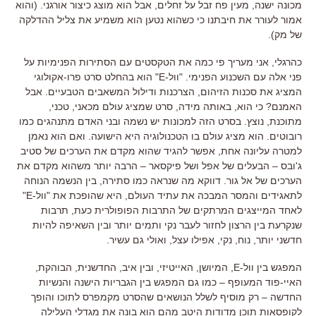
מכונה ישנה, מעין פח זבל על זחלים, אבל הוא מוצג כיצור אורגני. (והוא
אמור לעורר את חיבתנו כי כשהוא נטען הוא משמיע את צליל ההדלקה
של מק).
כהרגלי, אני מעריך פי כמה את הטקסטים עם הסתירות הפנימיות על
פני אלה עם השכנוע הפנימי. "וול-E" הוא בהחלט סרט פרו-אקולוגי
המציג את סכנות הזיהום, הצרכנות ודילול המשאבים הטבעיים. אבל
האמנם? כי הוא, באותה מידה, סרט שמציג עולם מכאני, טכני,
מתוכנת, נוצץ. בסרט הזה למכונות יש נשמה ובני האדם מתנהגים כמו
רובוטים. הוא מציג עולם בו הטכנולוגיה היא הישועה. ואם הוא נאמן
למטרה עליונה אחת, אפשר להגיד שהוא מקדם את הערכים של סטיב
ג'ובס – הבעלים של אפל ושל פיקסאר – הרבה יותר משהוא מקדם את
הערכים של אל גור. דווקא מה שנראה כמו סתירה, בין הנשמה הנוחה
לתאגידים והמסר המבכה את עתיד העולם, היא שהופכת את "וול-E"
לאחד המייצגים המרתקים של התרבות הפופולרית כעת, תרבות
שנקרעת בין הרצון לחזור לעבר נקי ותמים יותר ובין השאיפה להיות
חדשני יותר, נוח, נקי, אפילו עצל, ואולי גם עשיר.
המפגש בין וול-E, המיושן, האייטיזי, ובין איב, החדשנית, הבוהקת,
האיי-פוד המעופף – כמו גם המפגש בין הגבריות הישנה והנשיות
החדשה – רק מוסיף לשלל הנושאים שהסרט מקמפרס לתוכו והופך
לקופסאות תוכן מדודות היטב מהם הוא בונה את מגדלי העלילה