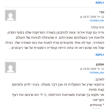
REPLY
הדי
12 יולי 2008 at 18:57
PERMALINK
היה נהדר.
והיה גם קצת אירוני ונוגה להתבונן בשורה המרוקנת שלנו בסוף הסרט,
ולראות איך בעצלותם ואנוכיותם, זו שהורגלה לנוחות של העולם
המודרני, אף לא אחד מהצופים טרח לפנות את כוס השתיה שלו. כאילו
שכל מה שהם ראו זה עתה היתה קומדיה רומנטית על שני רובוטים…
REPLY
אמנון
12 יולי 2008 at 19:50
PERMALINK
לארנב:
עיתונאי שרץ אל המקלדת זה אכן דבר מעולה. בעיניי לרוץ ולפרסם
קצת פחות.
אני מקנא בך שנהנת משגיאות ההדפסה, כי לי הם שיבשו את רצף
הקריאה:
* וטהחדש