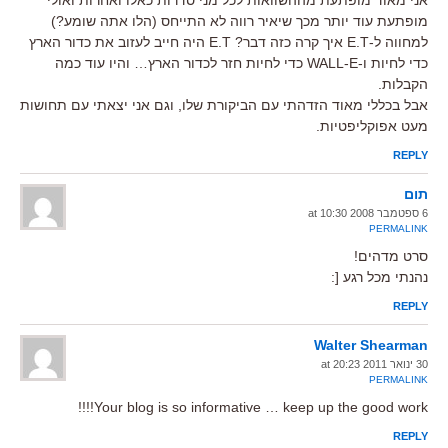
מופתעת עוד יותר מכך שיאיר רווה לא התייחס (הלו אתה שומע?)
למחווה ל-E.T איך קרה כזה דבר? E.T היה חייב לעזוב את כדור הארץ
כדי לחיות ו-WALL-E כדי לחיות חזר לכדור הארץ… והיו עוד כמה
הקבלות.
אבל בכללי מאוד הזדהתי עם הביקורת שלו, וגם אני יצאתי עם תחושות
מעט אפוקליפטיות.
REPLY
תום
6 ספטמבר 2008 at 10:30
PERMALINK
סרט מדהים!
נהנתי מכל רגע [:
REPLY
Walter Shearman
30 ינואר 2011 at 20:23
PERMALINK
Your blog is so informative … keep up the good work!!!!
REPLY