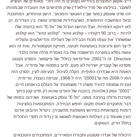
לייב-אקשן המוצגים בווידיאו (קטעים מ"הלו דולי" ונאומים של הנשיא
לשעבר, בגילומו של פרד ווילארד) שרק מדגישים את העובדה שבמהותו
זהו סרט שעוסק בפער שבין האנושי והמכאני, הישן וטהחדש, המתוכנת
ובעל המחשבה החופשית, כשהבחירות שהסרט עושה, בין הצדדים, הן
לאו דווקא הצפויות. אבל ההישג הגדול של "וול-E" הוא בהעזה שלו
להיות – ברוב 90 דקותיו – קולנוע טהור. "קולנוע טהור" הוא קולנוע
שמשחרר את עצמו מכוח הכבידה של העלילה והדיאלוגים ומצליח
לייצר רגש ורעיונות באמצעות תנועה, מוזיקה וטקסטורות, ואת זה הוא
עושה נפלא במערכה הראשונה שלו בה נאמרת מילה אחת בלבד:
Directive. זה ה"2001: אודיסיאה בחלל" של פיקסאר, והסרט מצטט
מסרטו של קובריק ישירות לא פעם, לרוב במסווה של פרודיה. אבל
האמת היא שבדרכו הפופית, הקלה לעיכול, הנעימה לעין, הסרט הזה
הוא ל-2008 מה ש"20001" היה ל-1968, עטיפה נוצצת, טריפית,
טכנית שמנסה להגיד משהו די משמעותי על העולם בו אנחנו חיים.
"2001" עסק באלוהות, בהבנה של האדם שהוא רק פרט קטן בתוך
מערכת גדולה בהרבה ממנו. "וול-E" עוסק באנושות. ושניהם, בסופו של
דבר מתנקזים לאותו מקום: חופש הבחירה, המתבטאות בסצינות
דומות (כשהאחת בפירוש מושפעת מהשניה): ניטרול הרובוט אדום
העין שעומד בין הצלחת האנושות לשגשג ובין נדודיה חסרי התכלית
בחלל הריק, הוואקום.
היכולת של אנדרו סטנטון וחבורת המאיירים, המתכנתים והטכנאים