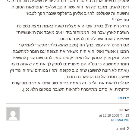
עסקינן בסיפור אהבה במיטב המסורת ההוליוודית שאליה תוכתנו מבלי
דעת להגיב. מהבחינה הזו הוא עשוי היטב ועל-פי הנוסחאות הטובות
והשטחיות שאולפנו להגיב אליהן ברפלקס שכבר הפך לטבעי.
ספויילר!!!
הרגע היחיד(!) בסרט שבו הוא מצליח לגעת באמת נמצא בסצינת
השיבה לארץ שבה וולי הממוחזר בידיי איב מאבד את ה"אנושיות"
שאייפנה אותו ושב להיות להיות הרובוט.
אם הסרט היה עוצר בנק' הזו (מצב שהוא בלתי אפשרי לאמרקני
המצוי) אפשר ואולי הוא היה משאיר את הצופה עם חומר למחשבה.
אבל, וכאן צריך לסמוך על האמריקאים שאין להם שום עניין להשאיר
חומר למחשבה כי בס"ה הם מעוניינים לספק לך את מה שאתה רוצה
(ואתה לא רוצה לחשוב) שזה טוב לקופה, תהיו בטוחים שיהיה עוד ויץ
שישיב תסדר על כנו ושהאהבה תנצח.
אז לכו לראות את וולי כי זה באמת בידור טוב ועזבו אותכם מביקורת
ילדותית, או סתם מתיימרת לחראות חשובה במקום הלא נכון.
REPLY
ארנב
13 יולי 2008 at 13:19
PERMALINK
ל-mirit: