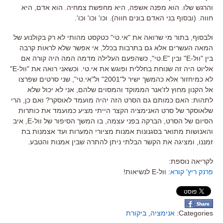
והרגש שלו. הוא מפנה אשפה, היא מחפשת צמחיה. הוא אדם, היא
חווה. (ובסוף בני האדם בונים חווה). וכו' וכו' וכו'.
ולבסוף, בתור מי שרואה את "אי.טי" כטקסט מהותי לא רק בקולנוע של
המאה העשרים אלא גם בתרבות בכלל, אי אפשר שלא לראות קרבה
בין "וול-E" ובין "E.טי", כשהפעם העלילה מדמה המה היה קורה אם
אליוט היה זה שנוחת בחללית ופוגש את אי.טי. וכשאני רואה את "וול-E"
לא כמיחזור אלא כהמשך ישיר ל"2001" ול"אי.טי", שני סרטים שפרצו
אל הקנון מחוץ לז'אנר הממוקד והמסוים שלהם, אני לא יכול שלא
לתהות: האם כמותם גם הסרט הזה יהיה מועמד לאוסקר? ואם כן, הרי
שלאוסקר של סרט האנימציה הקצר הייתי מציע כמועמד את כותרות
הסיום של הסרט, הברקה בפני עצמה, בו המשך הסיפור של וול-E, איב
והאנושות מתואר בסגנונות אמנות מציורי המערות ועד אצמנות בת
זמננו, ומציגה את הקשר הבלתי ניתן להתרה שבין אמנות והטבע.
לקריאה נוספת:
פרנק ריץ' קורא
: וול-E לנשיאות!
Categories:
אנימציה
,
ביקורת