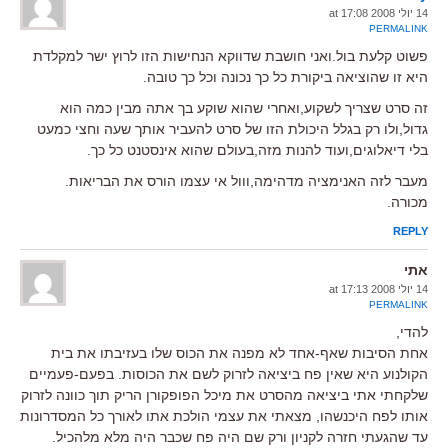
14 יולי 2008 at 17:08
PERMALINK
פשוט קלעת בול.ואני חושבת שדווקא הנחישות הזו לרוץ ישר למקלדת
היא זו שהוציאה ביקורת כל כך נכונה וכל כך טובה.
זה סרט שצריך לשקוע,ואחרי שהוא שוקע בך אתה מבין כמה הוא
גדול,ולו רק בגלל היכולת הזו של סרט להעביר אותך שעה וחצי כמעט
בלי דיאלוגים,ועוד להנות מזה,בעולם שהוא אינסטנט כל כך.
מעבר לזה האנימציה מדהימה,ווול אי עצמו הורס את הבריאות.
מכורה.
REPLY
אתי
14 יולי 2008 at 17:13
PERMALINK
להדי,
אחת הסיבות שאף-אחד לא מפנה את הכוס שלו בעזיבתו את בית
הקולנוע היא שאין פח ביציאה לזרוק לשם את הכוסות. בפעם-פעמיים
שלקחתי אתי ביציאה מהסרט את מיכל הפופקורן הריק תוך כוונה לזרוק
אותו לפח היכנשהו, מצאתי את עצמי הולכת אתו לאורך כל המסדרונות
עד שהגעתי חזרה לקניון ורק שם היה פח שכבר היה מלא מלהכיל.