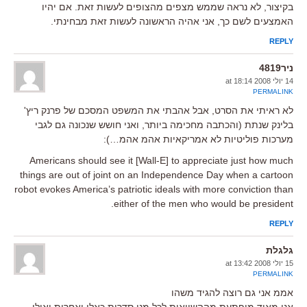
בקיצור, לא נראה שממש מצפים מהצופים לעשות זאת. אם יהיו
האמצעים לשם כך, אני אהיה הראשונה לעשות זאת מבחינתי.
REPLY
ניר4819
14 יולי 2008 at 18:14
PERMALINK
לא ראיתי את הסרט, אבל אהבתי את המשפט המסכם של פרנק ריץ'
בלינק שנתת (והכתבה מחכימה ביותר, ואני חושש שנכונה גם לגבי
מערכות פוליטיות לא אמריקאיות אהמ אהמ…):
Americans should see it [Wall-E] to appreciate just how much
things are out of joint on an Independence Day when a cartoon
robot evokes America’s patriotic ideals with more conviction than
either of the men who would be president.
REPLY
גלגלת
15 יולי 2008 at 13:42
PERMALINK
אממ אני גם רוצה להגיד משהו
אני מאוד מופתעת מההשוואות לכל מני סדרות כאלו ואחרות ואולי