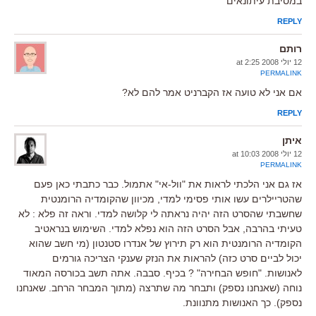
במסיבת עיתונאים
REPLY
רותם
12 יולי 2008 at 2:25
PERMALINK
אם אני לא טועה אז הקברניט אמר להם לא?
REPLY
איתן
12 יולי 2008 at 10:03
PERMALINK
אז גם אני הלכתי לראות את "וול-אי" אתמול. כבר כתבתי כאן פעם
שהטריילרים עשו אותי פסימי למדי, מכיוון שהקומדיה הרומנטית
שחשבתי שהסרט הזה יהיה נראתה לי קלושה למדי. וראה זה פלא : לא
טעיתי בהרבה, אבל הסרט הזה הוא נפלא למדי. השימוש בנראטיב
הקומדיה הרומנטית הוא רק תירוץ של אנדרו סטנטון (מי חשב שהוא
יכול לביים סרט כזה) להראות את הנזק שענקי הצריכה גורמים
לאנושות. "חופש הבחירה" ? בכיף. סבבה. אתה תשב בכורסה המאוד
נוחה (שאנחנו נספק) ותבחר מה שתרצה (מתוך המבחר הרחב. שאנחנו
נספק). כך האנושות מתנוונת.