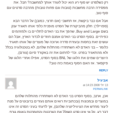
רק כשלסרט יש סוף רע הוא יכול לעורר אותך למחשבה? חבל. את
מפסידה הרבה מחשבות (טובות וגם פחות טובות) מהרבה סרטים עם
סוף טוב.
אבל אם כבר ביקשת, אז תחשבי (אם תרצי, כמובן) על הדבר הבא
(ספויילר): חלק מהביקורת של הסרט מופנית כלפי אותו תאגיד ענק
בשם Buy and Large, שהפך את בני האדם לתלויים בו ולמזהמים
כפיתיים. בסוף הסרט בני האדם אמנם חוזרים לכדור הארץ, אבל הם
עושים זאת בחסות ובעזרת סדרה ארוכה של מוצרים של אותו תאגיד.
כלומר – בני האדם לא השתחררו מהתלות שלהם, לא בטכנולוגיה בכלל
ולא מהתאגיד בפרט. וכדי לחתום את זה באקורד סיום (צורם),
היוצרים שמים את הלוגו של BNL בסוף הסרט, אפילו אחרי הלוגו של
פיקסאר. אז האם הסוף באמת כזה טוב?
REPLY
אביגיל
13 יולי 2008 at 14:23
PERMALINK
אכן, ארנב, בסוף הסרט בני האדם לא השתחררו מהתלות שלהם
במוצרים ובמכונות (ובכתוביות רואים אותם נעזרים ברובוטים על מנת
ליצור מחדש את הציוויליזציה שלהם), אך לדעתי בעיני הסרט זה אינו
דבר רע. וול-אי אינו סרט השולל את הצרכנות והחומרנות באופן גורף,