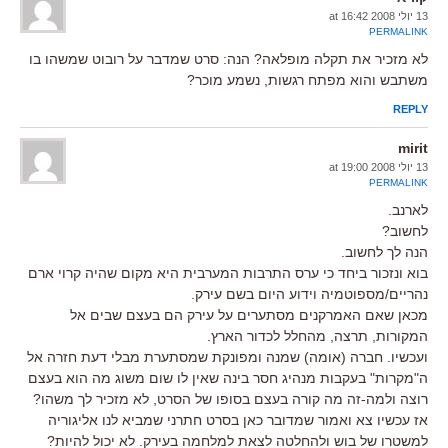
13 יולי 2008 at 16:42
PERMALINK
לא מזכיר את תקלה מופלאה? הנה: סרט שמדבר על רובוט שמשהו בו
משתבש והוא מפתח רגשות, נשמע מוכר?
REPLY
mirit
13 יולי 2008 at 19:00
PERMALINK
לארנב.
לחשוב?
הנה לך לחשוב.
בוא ונזכור ביחד כי ערס התרבות המערבית היא מקום שהיה קרוי ארם
נהריים/מספוטמיה וידוע היום בשם עירק.
מכאן שאם האמרקנים מסתערים על עירק הם בעצם שבים אל
המקורות, תרצה, מהחלל לכדור הארץ.
ועכשיו. חברה (אומה) שמנה ומפונקת שמסתערת מבלי דעת חזרה אל
ה"מקרות" בעקבות מנהיג חסר בינה שאין לו שום משוג מה הוא בעצם
רוצה ולמה-זה מה קורה בעצם בסופו של הסרט, לא מזכיר לך משהו?
אז עכשיו צא ואמור שמדובר כאן בסרט חתרני שמביא לנו אליגוריה
למשטרו של בוש ולהחלטה לצאת למלחמה בעירק. לא יכול להיות?