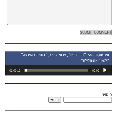
סינמסקופ 505: ״ספיידרמן״, פרסי אופיר, ״בוסית בהפרעה״,
״לגמור את הלילה״
נגן
01:00:12
00:00
אודיו
חיפוש
חיפוש