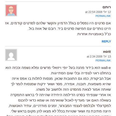
רותם
12 יולי 2008 at 22:54
PERMALINK
אם סרטים היו נפסלים בגלל הדמיון והקשר שלהם לסרטים קודמים, אז
היינו נותרים עם חמישה סרטים ביד. רובם של אווה בול.
כנ"ל באומנויות אחרות.
REPLY
mirit
13 יולי 2008 at 2:34
PERMALINK
wall-e הוא בידור מהנה בעל יופי ויזואלי מרשים ומלא נשמה וככזה הוא
בהחלט ראוי לצפייה ובלי שום הסתייגות.
אבל הביקורת, כמו גם התגובות שכאן, מנסות לתלות בו אפס איזה
שהיא משמעות, תובנה, אמירה, מסר ושאר ירקות שמנסות לומר לך
שאתה אמור לצאת מהסרט הזה ולחשוב על משהו.
אז אחרי שצפיתי בסרט הדילמה היחידה שהיתה לי בראש התמקדה
בשאלה האם אני מעדיף לאכול שווארמה או שמא כדאי להכנס
למקדונלד ולבלמס לעצמי המבורגר, זמנים מודרניים, עתיד האנושות,
היונה מתיבת נח ושאר שטויות בכלל לא מצאו להן מקום בראש שלי.