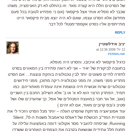
של הסרטים הללו היא קצרה מאד. וזו בהחלט לא רק האנימציה, משהו
שכבר לא מפליא אותי אצל פיקסאר (אם כי מפתיע לטובה בכל פעם
מחדש) אלא הסרט עצמו, שאם לא היה יוצא מבית פיקסאר היינו
מתייחסים אליו כסרט אקספרימנטלי לכל דבר.
REPLY
יניב אידלשטיין
12 יולי 2008 at 12:36
PERMALINK
כרגיל פיקסאר לא איכזבו, והסרט היה מופלא.
בתגובה לביקורת של יאיר – אני לא רואה סתירה בין המאווים בסרט
לחזרה לחיים פשוטים יותר לבין טכנולוגיה בוהקת ונוצצת… אם הסרט
מתריע מפני משהו, זה מפני טכנולוגיה ריקה מתוכן, מפני חידושים
טכנולוגיים שרוח אנושית חיה ונושמת אינה עומדת מאחוריהם. כמו
תמיד, הפתרון הרצוי הוא לא א' או ב' אלא השילוב החכם בין השניים.
(אגב, אל גור חבר במועצת המנהלים של אפל, כך שהערכים שלו ושל
סטיב ג'ובס קרובים מאוד, אם לא זהים.)
עוד אסוציאציה מרתקת שהסרט העלה – יותר מכל הסרט הזכיר לי את
פנטזיית המד"ב הכושלת של דאגלס טראמבול משנות ה-70, Silent
Running, שניסתה להעביר מסר אקולוגי דומה באמצעות עלילה על
תחנת חלל עתידית שנושאת בקרבה את הצמחים האחרונים ששרדו