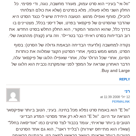
"וול-אי" בעיניי הוא סרט עמוק, מעורר מחשבה, נוגה, ודי פסימי. כל
החלק השני מלא פעולה, מלא בפרטים (שלא את כולם הצלחתי
להכיל), סוחף ואפילו מרגש. הטענה היחידה שיש לי כנגד הסרט היא
שהדבר שהסרטים של פיקסאר בפרט, ושל דיסני בכלל, מצטיינים בו
בדרך כלל, שהוא ההומור המקורי, הוא החלק החלש בסרט החדש. את
רוב הבדיחות בסרט ראיתי כבר בטריילר. וזה גרע (קצת) מההנאה שלי.
נקודה למחשבה (ולדעתי הבדיחה הבאמת גדולה של הסרט): בסוף
הסרט, ממש ממש בסוף, אחרי הסרטון הקצר שמלווה את כותרות
הסיום, אחרי שכל הרולר עלה, אחרי שאפילו הלוגו של פיקסאר עלה,
הדבר האחרון שנראה על המסך לפני שהמקרנה נכבית הוא הלוגו של
Buy and Large.
REPLY
רני
12 יולי 2008 at 11:39
PERMALINK
"וול E" הוא באמת סרט נפלא מכל בחינה. בעיני, הטוב ביותר שפיקסאר
הוציאה עד היום. "וול E" הוא לא רק אחד מסרטי המדע הבדיוני
הטובים ביותר שראיתי, עומד בכבוד לצד סרטים כמו "אודיסאה בחלל"
(שאליו הוא מתייחס ישירות) ו"בלייד ראנר", הוא גם אחד הסרטים
הטובים ביותר שראיתי בעשור הראשון למאה הזו, ובינתיים הרשימה