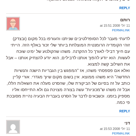
REPLY
רותם
11 יולי 2008 at 15:51
PERMALINK
לדעתי מעבר לכל הסופרלטיבים שניתנו והעורפו בכל מקום (ובצדק)
זוהי הקומדיה הרומנטית המוצלחת ביותר שלי זכור באלף הזה. הייתי
עם חיוך דבילי לאורך כל ההקרנה. משהו שהקולנוע של ימינו שוכח
לעשות. הוא יודע להפוך אותנו לדבילים, הוא יודע להצחיק אותנו – אבל
את השילוב קשה למצוא.
ואלא אם פספסתי משהו, אז "המפגש בין הגבריות הישנה והנשיות
החדשה" היא משהו ממוצא. אין בשום מקום שיוך מגדרי. אורי קליין
כותב על זה בסיום של הביקורת שלו, שהסרט מעלה את השאלות הללו,
אבל זה משהו ש"מכוניות" עשה בצורה מצוינת גם ולא התייחסו אליו
מספיק בזמנו. וכשבאים לדבר על הסרט בעברית הבעיה נהיית מסובכת
פי כמה.
REPLY
דני
11 יולי 2008 at 15:53
PERMALINK