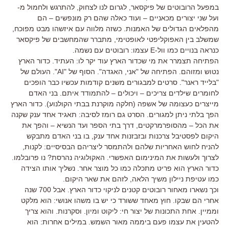
במפעל הרובוטים של פיקסאר, לגרום לנו לצחוק, להתרגש ולחמול מ-
ועל שני יצורים מכאניים – ועוד כאלה שהם רק מונפשים – הם
מהפלאים הגדולים של האמנות. כשזה מלווה עם איזשהו מבט מפוכח,
שמשלב בין האפוקליפטי לאופטימי, מתברר שהמחשבים של פיקסאר
כנראה בנויים כמו וול-E עצמו: רובוטים עם נשמה.
הפתיחה תצמרר את מי שכדור הארץ עוד יקר לו: העתיד. כדור הארץ
נטוש ומזוהם. הפתיחה של "אני, האגדה". הסוף של "AI". העולם של
"בלייד ראנר". סרטים למבגורים משנים קודמות עכשיו כבר הופכים
לחומרים שילדים צריכים – ויכולים – להתמודד איתם. בני האדם
מייצרים כעצומה של אשפה (חלקה מוקרנת בבתי הקולנוע). כדור הארץ
הפך בלתי ניתן למגורים. הסרט גם רומז לסיבה: תאגיד אחד ענק שקנה
את הכל – מהסופרמרקטים, דרך בתי הספר ועד הנשיא – והפך את
היקום לפסטיבל צרכנות ובזבזנות אחד ענק, בו בני האדם מתבקש
להניח לחוש האחריות שלהם ולהתמסר ליצריהם הבסיסיים: לקנות,
לצרוך ולעשות את המינימום האפשרי. האקולוגיה נהרסת? נו פרובלמו.
כדור הארץ הוא פריט מתכלה כמו כל מוצר אחר. נשליך אותו הצידה
כמו עטיפת ניילון משיך הלאה, לזהם את שאר היקום.
וכך נשארו מאחור רובוטים קטנים לניקוי כדור הארץ. אבל 700 שנה
אחרי הם שבקו. חוץ מאחד ששורד כי יש בו משהו אנושי: הוא מלקט
וממיין. אחת התכונות של יצור חי: ליקוט ומיון. וסקרנות. והוא צריך
להטעין את עצמו פעם ביממה מאור השמש. במילים אחרות: הוא