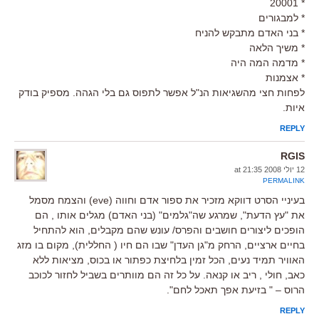
* 20001
* למבגורים
* בני האדם מתבקש להניח
* משיך הלאה
* מדמה המה היה
* אצמנות
לפחות חצי מהשגיאות הנ"ל אפשר לתפוס גם בלי הגהה. מספיק בודק
איות.
REPLY
RGIS
12 יולי 2008 at 21:35
PERMALINK
בעיניי הסרט דווקא מזכיר את ספור אדם וחווה (eve) והצמח מסמל
את "עץ הדעת", שמרגע שה"גלמים" (בני האדם) מגלים אותו , הם
הופכים ליצורים חושבים והפרס/ עונש שהם מקבלים, הוא להתחיל
בחיים ארציים, הרחק מ"גן העדן" שבו הם חיו ( החללית), מקום בו מזג
האוויר תמיד נעים, הכל זמין בלחיצת כפתור או בכוס, מציאות ללא
כאב, חולי , ריב או קנאה. על כל זה הם מוותרים בשביל לחזור לכוכב
הרוס – " בזיעת אפך תאכל לחם".
REPLY