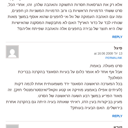
אלא רק את הגרסאות חסרות התשוקה והאהבה שלהן. זהו, אחרי הכל,
סרט ששתי הדמויות הראשיות בו ורוב הדמויות המשניות הן חפצים,
ומה עם האהבה העמוקה של וול-אי לחפצים שהוא אוסף במשך מאות
שנותיו לבד על כדור הארץ? האם לא מתבקשת המסקנה שהאישיות
שלו היא תוצר של נבירה בחפצים אלה והאהבה שפיתח אליהם?
REPLY
סיגל
13 יולי 2008 at 16:06
PERMALINK
סרט מעולה. באמת.
אבל אף אחד לא אומר כלום על בעיות הסאונד בהקרנה בבריכת
הסולטן?
בכל המערכה הראשונה הסאונד ירד משמעותית אחת לכמה דקות
(לעיתים אפילו באמצע מוזיקה או קטע ווקאלי/אינסטרומנטלי חזק). זה
מאוד הפריע במשך רבע השעה הראשונה של הסרט.
מעיון בביקורות בעין הדג, ראיתי שאותה בעיה היתה גם בהקרנה אחרת
בירושלים. האם הבעיה בעותק?
REPLY
קורא