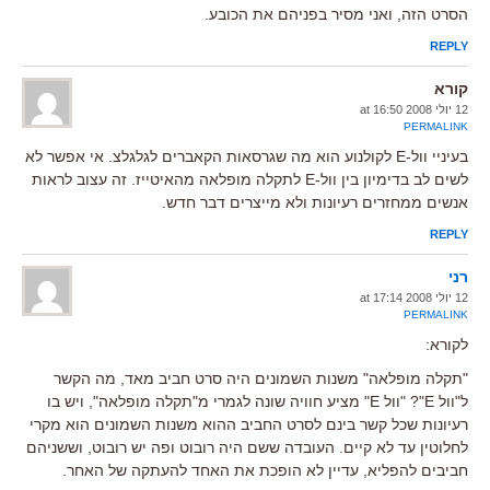
הסרט הזה, ואני מסיר בפניהם את הכובע.
REPLY
קורא
12 יולי 2008 at 16:50
PERMALINK
בעיניי וול-E לקולנוע הוא מה שגרסאות הקאברים לגלגלצ. אי אפשר לא
לשים לב בדימיון בין וול-E לתקלה מופלאה מהאיטייז. זה עצוב לראות
אנשים ממחזרים רעיונות ולא מייצרים דבר חדש.
REPLY
רני
12 יולי 2008 at 17:14
PERMALINK
לקורא:
"תקלה מופלאה" משנות השמונים היה סרט חביב מאד, מה הקשר
ל"וול E"? "וול E" מציע חוויה שונה לגמרי מ"תקלה מופלאה", ויש בו
רעיונות שכל קשר בינם לסרט החביב ההוא משנות השמונים הוא מקרי
לחלוטין עד לא קיים. העובדה ששם היה רובוט ופה יש רובוט, וששניהם
חביבים להפליא, עדיין לא הופכת את האחד להעתקה של האחר.