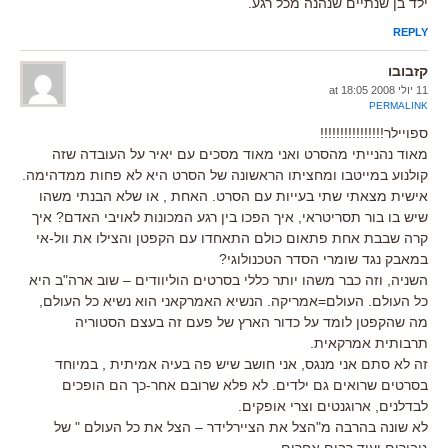
ילד בן שנתיים שנהנה מכל רגע.
REPLY
קזבובו
11 יולי 2008 at 18:05
PERMALINK
ספויילר!!!!!!!!!!!!!!!!
מאוד נהנייתי מהסרט ואני מאוד מסכים עם יאיר על העובדה שזה
קולנוע במייטבו ומחציתו הראשונה של הסרט היא לא פחות ממדהימה.
אישית מצאתי שתי בעייות עם הסרט. האחת , או שלא הבנתי משהו
שיש בו בור תסריטראי, איך הפכו בין רגע המכונות לאויבי האדם? איך
קרה שבבת אחת פתאום כולם התאחדו עם הקפטן והצילו את וול-אי
במאבק נגד שומרי הסדר הטכנולוגי?
השניה, וזה כבר משהו יותר כללי בסרטים הוליוודים – שוב ארה"ב היא
כל העולם. העולם=אמריקה. הנשיא האמרקאני הוא נשיא כל העולם,
מה שהקפטן לומד על כדור הארץ של פעם זה בעצם הסטוריה
תרבותית אמרקאית.
זה לא סתם אני מנגס, אני חושב שיש פה בעיה אמיתית , במיוחד
בסרטים שרואים גם ילדים. לא פלא שרובם אחר-כך הם הופכים
לבדלנים, ארוגנטים וצרי אופקים.
לא שונה בהרבה מ"הצל את הציירלידר – הצל את כל העולם " של
גיבורים ועוד רבים אחרים.