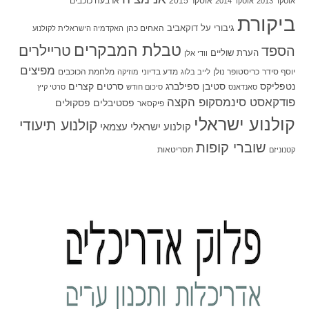
אוסקר 2015
ארבעה כוכבים
אוסקר 2013
אוסקר 2014
ביקורת
גיבורי על
דוקאביב
האחים כהן
האקדמיה הישראלית לקולנוע
טבלת המבקרים
טריילרים
הספד
הערת שוליים
וודי אלן
מפיצים
יוסף סידר
כריסטופר נולן
מדע בדיוני
מלחמת הכוכבים
לייב בלוג
מוזיקה
סטיבן ספילברג
סרטים קצרים
נטפליקס
סאנדאנס
סיכום חודש
סרטי קיץ
פודקאסט סינמסקופ הקצה
פסטיבלים
פסקולים
פיקסאר
קולנוע ישראלי
קולנוע תיעודי
קולנוע ישראלי עצמאי
שוברי קופות
תסריטאות
קטנוניזם