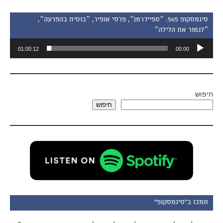
סינמסקופ 505: ״ספיידרמן״, פרסי אופיר, ״בוסית בהפרעה״,
״לגמור את הלילה״
נגן
01:00:12
00:00
אודיו
חיפוש
חיפוש
תמכו ב"סינמסקופ"