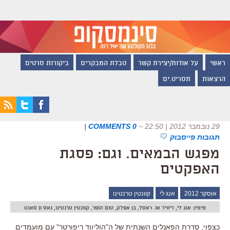
ראשי
על אודות/יצירת קשר
טבלת המבקרים
ביקורות סרטים
הרצאות
תסריט.ים
29 נובמבר 2012 | 22:50
~
0 COMMENTS
|
תגובות פייסבוק
מפגש הבמאים. וגם: פסגת
האפקטים
אוסקר 2012
אנג לי
קוונטין טרנטינו
מימין: אנג לי, דיוויד או. ראסל, בן אפלק, טום הופר, קוונטין טרנטינו, גאס ון סאנט
כצפוי, סדרת הפאנלים השנתית של ה"הוליווד ריפורטר" עם מועמדים