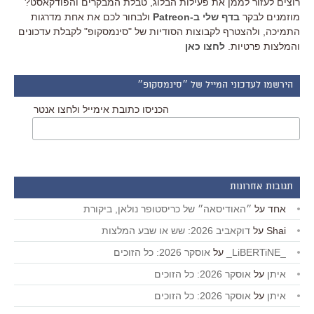
רוצים לעזור לממן את פעילות הבלוג, טבלת המבקרים והפודקאסט?
מוזמנים לבקר
בדף שלי ב-Patreon
ולבחור לכם את אחת מדרגות
התמיכה, ולהצטרף לקבוצות הסודיות של "סינמסקופ" לקבלת עדכונים
והמלצות פרטיות.
לחצו כאן
הירשמו לעדכוני המייל של ״סינמסקופ״
הכניסו כתובת אימייל ולחצו אנטר
תגובות אחרונות
אחד
על
״האודיסאה״ של כריסטופר נולאן, ביקורת
Shai
על
דוקאביב 2026: שש או שבע המלצות
_LiBERTiNE_
על
אוסקר 2026: כל הזוכים
איתן
על
אוסקר 2026: כל הזוכים
איתן
על
אוסקר 2026: כל הזוכים