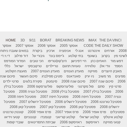
HOME
3D
9/11
BORAT
BREAKING NEWS
IMAX
THE DA VINCI
THE DAILY SHOW
CODE
אוסקר 2005
אוסקר 2006
אוסקר 2007
אוסקר
2008
אורחים
אינטרנט
אנג לי
אנימציה
ארכיון
ביקורת
במאים שעברו ניתוח
לשינוי מין
בקרוב
בשוטף
בתי קולנוע
ג'יימס בונד
גיבורי על
דוד פרלוב
די.וי.די
דפש מוד
האחים כהן
היי דפינישן
היצ'קוק/טריפו
הכי טובים
המדור המודפס
הספד
וודי אלן
טלוויזיה
טעויות תרגום
טריילרים
טרקובסקי
ישראל
כללי
מאבק היוצרים
מוזיקה
מועדון הגנוזים
מועדון הגנוזים 2007
מועצת הקולנוע
מפיצים
מר משיב
ניו יורק
סאנדאנס
סטיבן ספילברג
סיכום העשור
סיכום שנה
2006
סיכום שנה 2007
סיכום שנה 2008
סינמטק
סקירת בלוגים
סרטי ילדים
סרטי קיץ
סתם
פול מקרטני
פוליצרוסקופ
פוליצרסקופ 2006
פסטיבל ברלין
2006
פסטיבל ברלין 2007
פסטיבל ברלין 2008
פסטיבל ונציה 2006
פסטיבל
ונציה 2007
פסטיבל חיפה 2006
פסטיבל חיפה 2007
פסטיבל חיפה 2008
פסטיבל טורונטו 2006
פסטיבל ירושלים 2006
פסטיבל ירושלים 2007
פסטיבל
ירושלים 2008
פסטיבל קאן 2006
פסטיבל קאן 2007
פסטיבל קאן 2008
פסטיבלים
פרס אופיר 2006
פרס אופיר 2007
פרס אופיר 2008
קוונטין טרנטינו
קולנוע איטלקי
קולנוע ישראלי
קולנוע קוריאני
קטמנדו
קטנוניזם
קטעי וידיאו
קטעי מוזיקה
ראזיסקופ
ראזיסקופ 2006
שביתת התסריטאים
שוברי קופות