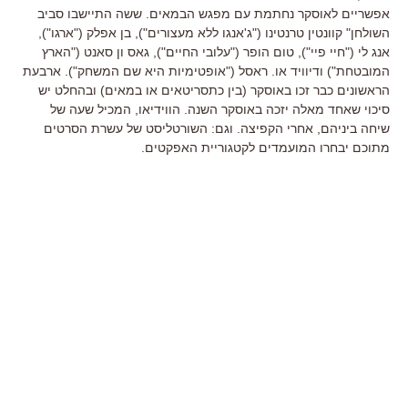
אפשריים לאוסקר נחתמת עם מפגש הבמאים. ששה התיישבו סביב
השולחן" קוונטין טרנטינו ("ג'אנגו ללא מעצורים"), בן אפלק ("ארגו"),
אנג לי ("חיי פיי"), טום הופר ("עלובי החיים"), גאס ון סאנט ("הארץ
המובטחת") ודיוויד או. ראסל ("אופטימיות היא שם המשחק"). ארבעת
הראשונים כבר זכו באוסקר (בין כתסריטאים או במאים) ובהחלט יש
סיכוי שאחד מאלה יזכה באוסקר השנה. הווידיאו, המכיל שעה של
שיחה ביניהם, אחרי הקפיצה. וגם: השורטליסט של עשרת הסרטים
מתוכם יבחרו המועמדים לקטגוריית האפקטים.