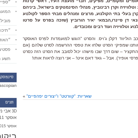
ומיים ומקומיים, מפיקים, חברי מועצת העיר, ראשי קרנות
״ספייד
טלוויזיה וקרן רבינוביץ, מנהלי הסינמטקים בישראל, ביניהם
קרן בעלי בתי הקולנוע, מרצים ומנהלים מבתי הספר לקולנוע
נאי דן פיינרו,הבמאי יאיר הורוביץ (שזכה בפרס על סרטו
מוביל
ע וטלוויזיה ועוד רבים ומכובדים.
״תיכון
כב הוליווד דקלן ג'ויס. והסרט "הוגש למועמדות לפרס האוסקר
״האודי
 אותנו שמפיקי הסרט שלחו את טפסי ההרשמה לסרט שלהם (אם
ו התקציר – שום דרך שבו מישהו יכול לסובב את הסרט הזה כסרט
י אופיר). אבל – גאד דאם איט! – אני רוצה לראות אותו!
תשע ה
סינמסקו
ascopian
שאריות: "קוורטט" ו"יצורים יפהפיים"
»
תגים
אבי נ
3D
אוסקר 2011
אוסקר 2015
ביקו