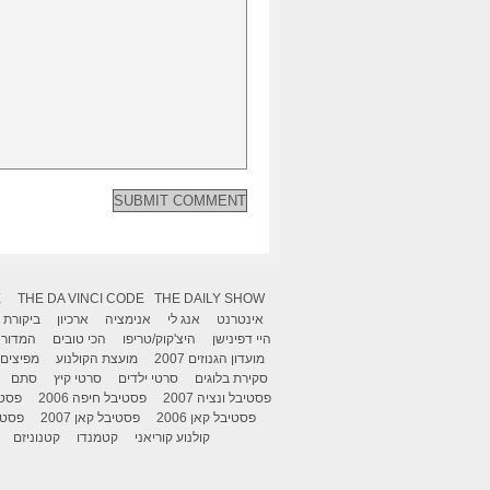
X
THE DA VINCI CODE
THE DAILY SHOW
אינטרנט
אנג לי
אנימציה
ארכיון
ביקורת
היי דפינישן
היצ'קוק/טריפו
הכי טובים
המדור 
מועדון הגנוזים 2007
מועצת הקולנוע
מפיצים
סקירת בלוגים
סרטי ילדים
סרטי קיץ
סתם
פסטיבל ונציה 2007
פסטיבל חיפה 2006
פסטיב
פסטיבל קאן 2006
פסטיבל קאן 2007
פסטיבל
קולנוע קוריאני
קטמנדו
קטנוניזם