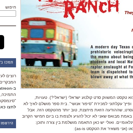
חיפוש
תמכו ב"
רוצים לעז
המבקרים 
ב-Patreon
התמיכה, 
וא טקסט המשווק סרט קולנוע ישראלי (ישראלי?). טעויות,
"סינמסקופ
ופיץ' עקלתוני למכירת "סיפור אנושי". בית ספר מושלם לאיך לא
לחצו כאן
הסרט, שההודעה הזאת מיחצנת, טוב יותר מהטקסט הזה. אבל
 באמת מבואס שאני לא יכול להגיע ולצפות בו ביום חמישי הקרוב
אומיים. ואולי יש כאן התאמה מושלמת בין צורה ותוכן:
הירשמו 
(אני משאיר את הטקסט as-is):