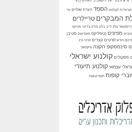
גיבורי על
דוקאביב
האחים כהן
הספד
הערת שוליים
שראלית לקולנוע
וודי
ת המבקרים
טריילרים
ריסטופר נולן
מדע בדיוני
לייב בלוג
מוזיקה
מפיצים
סטיבן
נטפליקס
כבים
סאנדאנס
סרטים קצרים
יכום חודש
סרטי קיץ
 סינמסקופ הקצה
פיקסאר
קולנוע ישראלי
פסקולים
קולנוע תיעודי
שראלי עצמאי
ברי קופות
תסריטאות