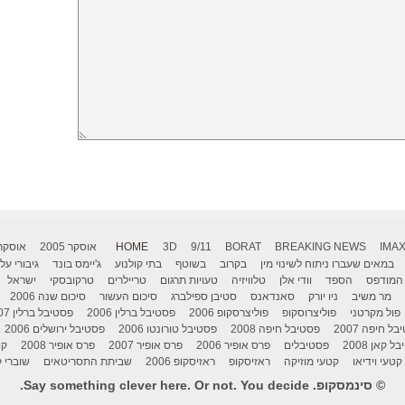
IMA
BREAKING NEWS
BORAT
9/11
3D
HOME
אוסקר 2005
אוסקר 006
במאים שעברו ניתוח לשינוי מין
בקרוב
בשוטף
בתי קולנוע
ג'יימס בונד
גיבורי על
המודפס
הספד
וודי אלן
טלוויזיה
טעויות תרגום
טריילרים
טרקובסקי
ישראל
מר משיב
ניו יורק
סאנדאנס
סטיבן ספילברג
סיכום העשור
סיכום שנה 2006
פול מקרטני
פוליצרוסקופ
פוליצרסקופ 2006
פסטיבל ברלין 2006
פסטיבל ברלין 2007
ל חיפה 2007
פסטיבל חיפה 2008
פסטיבל טורונטו 2006
פסטיבל ירושלים 2006
 קאן 2008
פסטיבלים
פרס אופיר 2006
פרס אופיר 2007
פרס אופיר 2008
קו
קטעי וידיאו
קטעי מוזיקה
ראזיסקופ
ראזיסקופ 2006
שביתת התסריטאים
שוברי ק
© סינמסקופ. Say something clever here. Or not. You decide.