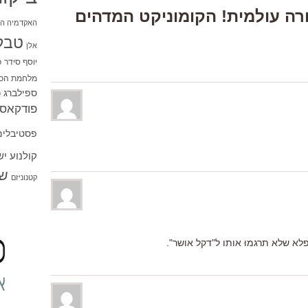
Response “בכורה עולמית! הקומוניקט המדהים
האקדמיה הי
טבל
אלן
יוסף סידר
כ
מלחמת הכו
ספילברג
ס
פודקאסט
פסטיבלים
קולנוע י
שו
קטנוניזם
פלא שלא תרגמוּ אותו ל"דקל אושר".