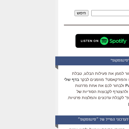
להגביר
או
חיפוש
להנמיך
עוצמת
שמע.
סינמסקופ"
ור לממן את פעילות הבלוג, טבלת
והפודקאסט? מוזמנים לבקר
בדף שלי
ולבחור לכם את אחת מדרגות
ולהצטרף לקבוצות הסודיות של
" לקבלת עדכונים והמלצות פרטיות.
לעדכוני המייל של ״סינמסקופ״