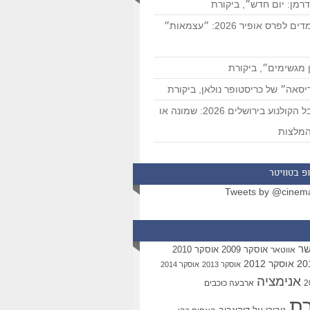
רמן: יום חדש״, ביקורת
המועמדים לפרס אופיר 2026: ״עצמאות״
 מגשימים״, ביקורת
סאה״ של כריסטופר נולאן, ביקורת
פסטיבל הקולנוע בירושלים 2026: שמונה או
מלצות
פ בטוויטר
Tweets by @cinem
שר
אוסקר 2009
אוסקר 2010
אווטאר
אוסקר 2012
אוסקר 2013
אוסקר 2014
אנימציה
ארבעה כוכבים
רת