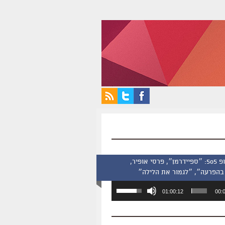
סינמסקופ 505: ״ספיידרמן״, פרסי אופיר,
בהפרעה״, ״לגמור את הלילה״
השתמש
01:00:12
00:
במקש
למעלה/למטה
כדי