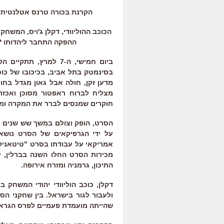
הקרנת בכורה טרנס אטלנטית, בישרא
ההפקה התחבר ליהדותו *
בסינמטק בתל אביב, בכיכובו של כוכ
מדען זקן, חולה אבל גאון מגדל בחוות
חוקרים שמנסים לברר את המקרה ומ
הסרט, הופק וצולם במשך שש שנים ב
על ידי הגרפיקאים של הסרט נושא 
אמריקאי על עבודתו בסרט "טיטאניק
מכירות הסרט החלו השנה בברלין, ע
התיכון, גרמניה ומזרח אירופה.
דקלן, כוכב הוליוודי יהודי המשחק
ולעבור לגור בישראל. בין שחקני הס
שהייתה מועמדת פעמיים לפרס הגראמ