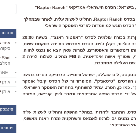
ל: הסרט הישראלי-אמריקאי "Raptor Ranch"
הכוכב ההוליוודי, דקלן ג'ויס, המשחק בסרט Raptor Ranch, החליט לעשות עליה, לאחר שבמהלך
 הסרט הוגש למועמדות לפרסי האוסקר הישראלי
תגובות 
ביום חמישי, ה-7 למרץ, תתקיים הקרנת בכורה עולמית לסרט "ראפטור ראנצ'", בשעה 20:00
אחד
ע
ב הוליווד, דקלן ג'ויס. הסרט מתרחש בעיירה בטקסס ששם,
ביקור
ו דינוזאורים וראפטורים. למרות שאין יוצא או נכנס לחווה,
מצליח לברוח ראפטור מסוכן ואכזרי, שטורף אישה אינדיאנית. ה-FBI מחליט לשלוח לזירה 2
Shai
ע
שם העלילה מסתבכת.
המלצו
_LiBERTiNE_
טקסס, לוס אנג'לס, ישראל ורוסייה. הגרפיקה בסרט בוצעה
הפרסים "טיטאניק". הסופרווייזר של הסרט קיבל אוסקר
איתן
ע
". כמו כן, הסרט עתיד להשתתף בתחרות האוסקר הישראלי.
איתן
ע
ל ידי חברת הפצה אמריקאית ונמכר ליפן, קוריאה, המזרח
סינמסקו
 בסרט, התחבר ליהדותו במהלך ההפקה והחליט לעשות עליה
רט נמנים גם לורנזו לאמאס והשחקנית-זמרת ז'אנה מאשוני,
י האמריקאי.
פוסטים 