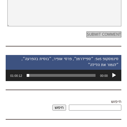
סינמסקופ 505: ״ספיידרמן״, פרסי אופיר, ״בוסית בהפרעה״,
״לגמור את הלילה״
נגן
01:00:12
00:00
אודיו
חיפוש
חיפוש