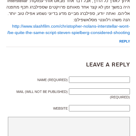
איתך לאורך כל הדרך, אבל דבר אחד מבאס אותי עמוקות: Interstellar
היה במשך זמן לא קצר אחד מאותם פרויקטים שספילברג תכף מתפנה
אליהם. ואתה יודע, ספילברג מביים מדע בדיוני נשמע אפילו טוב יותר.
הנה משהו רלוונטי מסלאשפילם:
http://www.slashfilm.com/christopher-nolans-interstellar-wont-
be-quite-the-same-script-steven-spielberg-considered-shooting/
REPLY
Leave a Reply
NAME (REQUIRED)
MAIL (WILL NOT BE PUBLISHED)
(REQUIRED)
WEBSITE