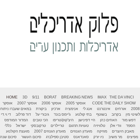
HOME
3D
9/11
BORAT
BREAKING NEWS
IMAX
THE DA VINCI
THE DAILY SHOW
CODE
אוסקר 2005
אוסקר 2006
אוסקר 2007
אוסקר
2008
אורחים
אינטרנט
אנג לי
אנימציה
ארכיון
ביקורת
במאים שעברו ניתוח
לשינוי מין
בקרוב
בשוטף
בתי קולנוע
ג'יימס בונד
גיבורי על
דוד פרלוב
די.וי.די
דפש מוד
האחים כהן
היי דפינישן
היצ'קוק/טריפו
הכי טובים
המדור המודפס
הספד
וודי אלן
טלוויזיה
טעויות תרגום
טריילרים
טרקובסקי
ישראל
כללי
מאבק היוצרים
מוזיקה
מועדון הגנוזים
מועדון הגנוזים 2007
מועצת הקולנוע
מפיצים
מר משיב
ניו יורק
סאנדאנס
סטיבן ספילברג
סיכום העשור
סיכום שנה