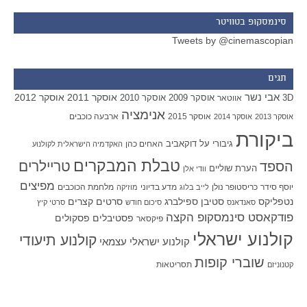
סינמסקופ בטוויטר
Tweets by @cinemascopian
תגים
אבי נשר
אוסקר 2011
אוסקר 2012
אוסקר 2009
אוסקר 2010
3D
אווטאר
אנימציה
אוסקר 2015
ארבעה כוכבים
אוסקר 2013
אוסקר 2014
ביקורת
גיבורי על
דוקאביב
האחים כהן
האקדמיה הישראלית לקולנוע
טבלת המבקרים
טריילרים
הספד
הערת שוליים
וודי אלן
מפיצים
יוסף סידר
כריסטופר נולן
מדע בדיוני
מלחמת הכוכבים
לייב בלוג
מוזיקה
סטיבן ספילברג
סרטים קצרים
נטפליקס
סאנדאנס
סיכום חודש
סרטי קיץ
פודקאסט סינמסקופ הקצה
פסטיבלים
פסקולים
פיקסאר
קולנוע ישראלי
קולנוע תיעודי
קולנוע ישראלי עצמאי
שוברי קופות
תסריטאות
קטנוניזם