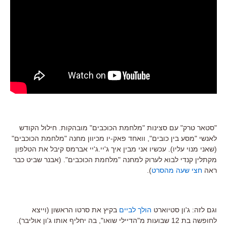
"סטאר טרק" עם סצינות "מלחמת הכוכבים" מובהקות. חילול הקודש
לאנשי "מסע בין כובים", וואחד פאק-יו מכיוון מחנה "מלחמת הכוכבים"
(שאני מנוי עליו). עכשיו אני מבין איך ג'יי.ג'יי אברמס קיבל את הטלפון
מקתלין קנדי לבוא לערוק למחנה "מלחמת הכוכבים". (אבנר שביט כבר
ראה
חצי שעה מהסרט
).
וגם לזה: ג'ון סטיוארט
הולך לביים
בקיץ את סרטו הראשון (וייצא
לחופשה בת 12 שבועות מ"הדיילי שואו", בה יחליף אותו ג'ון אוליבר).