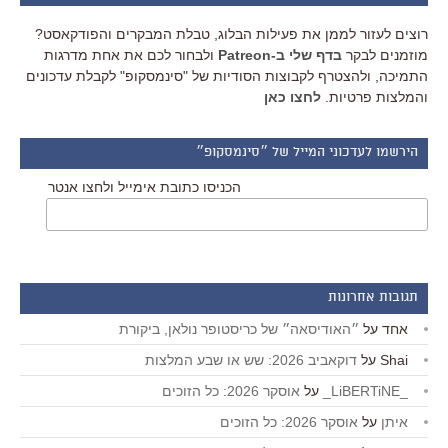
רוצים לעזור לממן את פעילות הבלוג, טבלת המבקרים והפודקאסט?
מוזמנים לבקר
בדף שלי ב-Patreon
ולבחור לכם את אחת מדרגות
התמיכה, ולהצטרף לקבוצות הסודיות של "סינמסקופ" לקבלת עדכונים
והמלצות פרטיות.
לחצו כאן
הירשמו לעדכוני המייל של ״סינמסקופ״
הכניסו כתובת אימייל ולחצו אנטר
תגובות אחרונות
אחד
על
״האודיסאה״ של כריסטופר נולאן, ביקורת
Shai
על
דוקאביב 2026: שש או שבע המלצות
_LiBERTiNE_
על
אוסקר 2026: כל הזוכים
איתן
על
אוסקר 2026: כל הזוכים