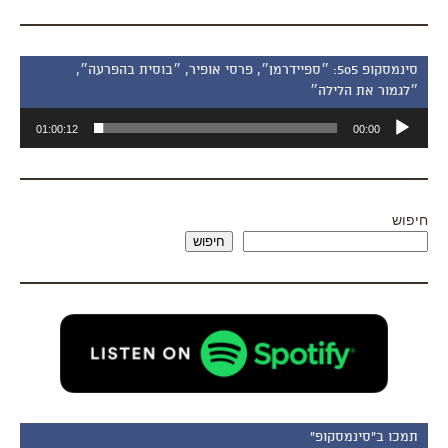
סינמסקופ 505: ״ספיידרמן״, פרסי אופיר, ״בוסית בהפרעה״,
״לגמור את הלילה״
נגן
01:00:12
00:00
אודיו
חיפוש
חיפוש
תמכו ב"סינמסקופ"