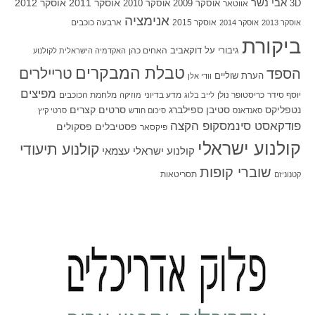
אבי נשר
אוסקר 2011
אוסקר 2012
אוסקר 2009
אוסקר 2010
3D
אווטאר
אנימציה
אוסקר 2015
ארבעה כוכבים
אוסקר 2013
אוסקר 2014
ביקורת
גיבורי על
דוקאביב
האחים כהן
האקדמיה הישראלית לקולנוע
טבלת המבקרים
טריילרים
הספד
הערת שוליים
וודי אלן
מפיצים
יוסף סידר
כריסטופר נולן
מדע בדיוני
מלחמת הכוכבים
לייב בלוג
מוזיקה
סטיבן ספילברג
סרטים קצרים
נטפליקס
סאנדאנס
סיכום חודש
סרטי קיץ
פודקאסט סינמסקופ הקצה
פסטיבלים
פסקולים
פיקסאר
קולנוע ישראלי
קולנוע תיעודי
קולנוע ישראלי עצמאי
שוברי קופות
תסריטאות
קטנוניזם