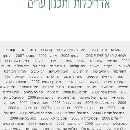
HOME
3D
9/11
BORAT
BREAKING NEWS
IMAX
THE DA VINCI
THE DAILY SHOW
CODE
אוסקר 2005
אוסקר 2006
אוסקר 2007
אוסקר
2008
אורחים
אינטרנט
אנג לי
אנימציה
ארכיון
ביקורת
במאים שעברו ניתוח
לשינוי מין
בקרוב
בשוטף
בתי קולנוע
ג'יימס בונד
גיבורי על
דוד פרלוב
די.וי.די
דפש מוד
האחים כהן
היי דפינישן
היצ'קוק/טריפו
הכי טובים
המדור המודפס
הספד
וודי אלן
טלוויזיה
טעויות תרגום
טריילרים
טרקובסקי
ישראל
כללי
מאבק היוצרים
מוזיקה
מועדון הגנוזים
מועדון הגנוזים 2007
מועצת הקולנוע
מפיצים
מר משיב
ניו יורק
סאנדאנס
סטיבן ספילברג
סיכום העשור
סיכום שנה
2006
סיכום שנה 2007
סיכום שנה 2008
סינמטק
סקירת בלוגים
סרטי ילדים
סרטי קיץ
סתם
פול מקרטני
פוליצרוסקופ
פוליצרסקופ 2006
פסטיבל ברלין
2006
פסטיבל ברלין 2007
פסטיבל ברלין 2008
פסטיבל ונציה 2006
פסטיבל
ונציה 2007
פסטיבל חיפה 2006
פסטיבל חיפה 2007
פסטיבל חיפה 2008
פסטיבל טורונטו 2006
פסטיבל ירושלים 2006
פסטיבל ירושלים 2007
פסטיבל
ירושלים 2008
פסטיבל קאן 2006
פסטיבל קאן 2007
פסטיבל קאן 2008
פסטיבלים
פרס אופיר 2006
פרס אופיר 2007
פרס אופיר 2008
קוונטין טרנטינו
קולנוע איטלקי
קולנוע ישראלי
קולנוע קוריאני
קטמנדו
קטנוניזם
קטעי וידיאו