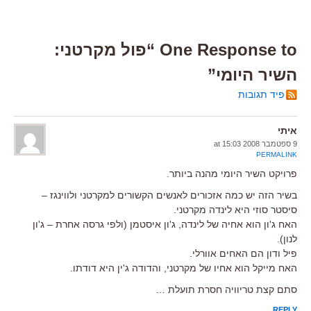
One Response to “פול מקרטני:
השיר היומי”
פיד תגובות
איתי
9 ספטמבר 2008 at 15:03
PERMALINK
פרויקט השיר היומי מהנה ביותר.
בשיר הזה יש כמה אזכורים לאנשים הקשורים למקרטני ולווינגז –
סיסטר סוזי היא לינדה מקרטני.
האח ג'ון הוא אחיה של לינדה, ג'ון איסטמן (ולפי גרסה אחרת – ג'ון
לנון).
פיל ודון הם האחים אוורלי.
האח מייקל הוא אחיו של מקרטני, והדודה ג'ין היא דודתו.
סתם קצת טריוויה חסרת תועלת …
REPLY