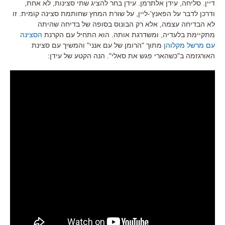
דיין. סליחה, עידן אלתרמן. עידן בחר להציג שתי סצינות, לא אחת,
ודרכן לדבר על הפאנץ'-ליין, על שורת המחץ שחותמת סצינה קומית. זו
לא הבדיחה עצמה, אלא רק הבונוס בסופה של בדיחה שהיתה
מתקיימת בלעדיה, ומשדרגת אותה. הוא התחיל עם הקרנת
הסצינה
עם מרשל מקלוהן
מתוך "הרומן של עם אנני" והמשיך עם סצינת
האורגזמה ב"כשהארי פגש את סאלי". הנה הקטע של עידן: