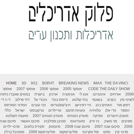
HOME
3D
9/11
BORAT
BREAKING NEWS
IMAX
THE DA VINCI
THE DAILY SHOW
CODE
אוסקר 2005
אוסקר 2006
אוסקר 2007
אוסקר
2008
אורחים
אינטרנט
אנג לי
אנימציה
ארכיון
ביקורת
במאים שעברו ניתוח
לשינוי מין
בקרוב
בשוטף
בתי קולנוע
ג'יימס בונד
גיבורי על
דוד פרלוב
די.וי.די
דפש מוד
האחים כהן
היי דפינישן
היצ'קוק/טריפו
הכי טובים
המדור המודפס
הספד
וודי אלן
טלוויזיה
טעויות תרגום
טריילרים
טרקובסקי
ישראל
כללי
מאבק היוצרים
מוזיקה
מועדון הגנוזים
מועדון הגנוזים 2007
מועצת הקולנוע
מפיצים
מר משיב
ניו יורק
סאנדאנס
סטיבן ספילברג
סיכום העשור
סיכום שנה
2006
סיכום שנה 2007
סיכום שנה 2008
סינמטק
סקירת בלוגים
סרטי ילדים
סרטי קיץ
סתם
פול מקרטני
פוליצרוסקופ
פוליצרסקופ 2006
פסטיבל ברלין