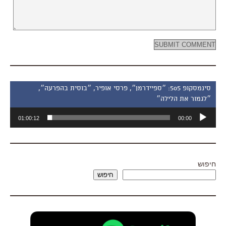
סינמסקופ 505: ״ספיידרמן״, פרסי אופיר, ״בוסית בהפרעה״,
״לגמור את הלילה״
נגן
01:00:12
00:00
אודיו
חיפוש
חיפוש