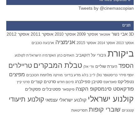
סינמסקופ בטוויטר
Tweets by @cinemascopian
תגים
אבי נשר
אוסקר 2011
אוסקר 2012
אוסקר 2009
אוסקר 2010
3D
אווטאר
אנימציה
אוסקר 2015
ארבעה כוכבים
אוסקר 2013
אוסקר 2014
ביקורת
גיבורי על
דוקאביב
האחים כהן
האקדמיה הישראלית לקולנוע
טבלת המבקרים
טריילרים
הספד
הערת שוליים
וודי אלן
מפיצים
יוסף סידר
כריסטופר נולן
מדע בדיוני
מלחמת הכוכבים
לייב בלוג
מוזיקה
סטיבן ספילברג
סרטים קצרים
נטפליקס
סאנדאנס
סיכום חודש
סרטי קיץ
פודקאסט סינמסקופ הקצה
פסטיבלים
פסקולים
פיקסאר
קולנוע ישראלי
קולנוע תיעודי
קולנוע ישראלי עצמאי
שוברי קופות
תסריטאות
קטנוניזם