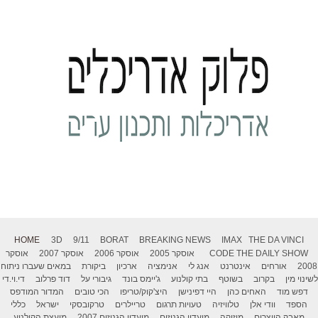
HOME
3D
9/11
BORAT
BREAKING NEWS
IMAX
THE DA VINCI
THE DAILY SHOW
CODE
אוסקר 2005
אוסקר 2006
אוסקר 2007
אוסקר
2008
אורחים
אינטרנט
אנג לי
אנימציה
ארכיון
ביקורת
במאים שעברו ניתוח
לשינוי מין
בקרוב
בשוטף
בתי קולנוע
ג'יימס בונד
גיבורי על
דוד פרלוב
די.וי.די
דפש מוד
האחים כהן
היי דפינישן
היצ'קוק/טריפו
הכי טובים
המדור המודפס
הספד
וודי אלן
טלוויזיה
טעויות תרגום
טריילרים
טרקובסקי
ישראל
כללי
מאבק היוצרים
מוזיקה
מועדון הגנוזים
מועדון הגנוזים 2007
מועצת הקולנוע