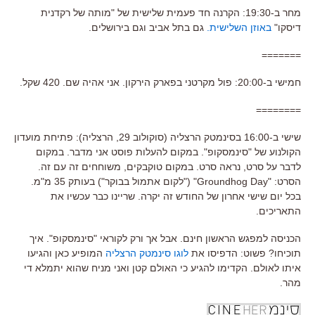
מחר ב-19:30: הקרנה חד פעמית שלישית של "מותה של רקדנית
דיסקו"
באוזן השלישית.
גם בתל אביב וגם בירושלים.
=======
חמישי ב-20:00: פול מקרטני בפארק הירקון. אני אהיה שם. 420 שקל.
========
שישי ב-16:00 בסינמטק הרצליה (סוקולוב 29, הרצליה): פתיחת מועדון
הקולנוע של "סינמסקופ". במקום להעלות פוסט אני מדבר. במקום
לדבר על סרט, נראה סרט. במקום טוקבקים, משוחחים זה עם זה.
הסרט: "Groundhog Day" ("לקום אתמול בבוקר") בעותק 35 מ"מ.
בכל יום שישי אחרון של החודש זה יקרה. שריינו כבר עכשיו את
התאריכים.
הכניסה למפגש הראשון חינם. אבל אך ורק לקוראי "סינמסקופ". איך
תוכיחו? פשוט: הדפיסו את
לוגו סינמטק הרצליה
המופיע כאן והגיעו
איתו לאולם. הקדימו להגיע כי האולם קטן ואני מניח שהוא יתמלא די
מהר.