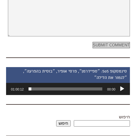
סינמסקופ 505: ״ספיידרמן״, פרסי אופיר, ״בוסית בהפרעה״,
״לגמור את הלילה״
נגן
01:00:12
00:00
אודיו
חיפוש
חיפוש