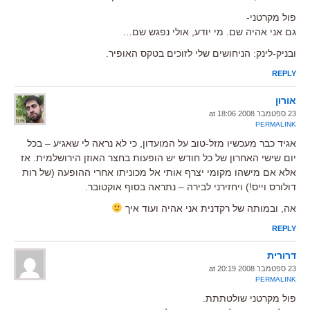
פול מקרטני-
גם אני אהיה שם. מי יודע, אולי נפגש שם…
ובניק-לינק: הניחושים שלי לזוכים בטקס האופיר.
REPLY
אורון
23 ספטמבר 2008 at 18:06
PERMALINK
אגיד כבר מעכשיו מזל-טוב על המועדון, כי לא נראה לי שאגיע – בכל
יום שישי האחרון של כל חודש יש הופעות בחצר האוזן הירושלמית. אז
אלא אם מישהו מקומי יצרף אותי אל מכוניתו אחרי ההופעה (של רות
דולורס וייס!) ויחזירני לבירה – נתראה בסוף אוקטובר.
אה, ובמותה של רקדנית אני אהיה ועוד איך
REPLY
דרורית
23 ספטמבר 2008 at 20:19
PERMALINK
פול מקרטני שולטתתת.