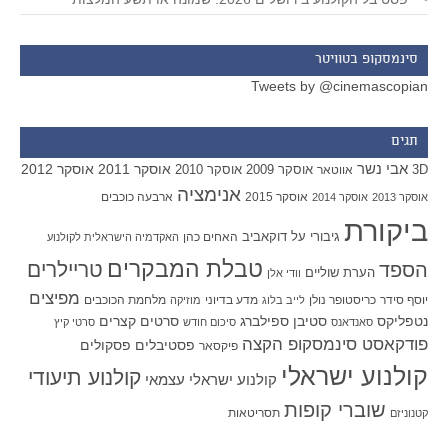
סינמסקופ בטוויטר
Tweets by @cinemascopian
תגים
אבי נשר
אוסקר 2011
אוסקר 2012
אוסקר 2009
אוסקר 2010
3D
אווטאר
אנימציה
אוסקר 2015
ארבעה כוכבים
אוסקר 2013
אוסקר 2014
ביקורת
גיבורי על
דוקאביב
האחים כהן
האקדמיה הישראלית לקולנוע
טבלת המבקרים
טריילרים
הספד
הערת שוליים
וודי אלן
מפיצים
יוסף סידר
כריסטופר נולן
מדע בדיוני
מלחמת הכוכבים
לייב בלוג
מוזיקה
סטיבן ספילברג
סרטים קצרים
נטפליקס
סאנדאנס
סיכום חודש
סרטי קיץ
פודקאסט סינמסקופ הקצה
פסטיבלים
פסקולים
פיקסאר
קולנוע ישראלי
קולנוע תיעודי
קולנוע ישראלי עצמאי
שוברי קופות
תסריטאות
קטנוניזם