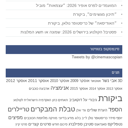
המועמדים לפרס אופיר 2026: ״עצמאות״ מוביל
״תיכון מגשימים״, ביקורת
״האודיסאה״ של כריסטופר נולאן, ביקורת
פסטיבל הקולנוע בירושלים 2026: שמונה או תשע המלצות
סינמסקופ בטוויטר
Tweets by @cinemascopian
תגים
אבי נשר
אוסקר 2011
אוסקר 2012
אוסקר 2009
אוסקר 2010
3D
אווטאר
אנימציה
אוסקר 2015
ארבעה כוכבים
אוסקר 2013
אוסקר 2014
ביקורת
גיבורי על
דוקאביב
האחים כהן
האקדמיה הישראלית לקולנוע
טבלת המבקרים
טריילרים
הספד
הערת שוליים
וודי אלן
מפיצים
יוסף סידר
כריסטופר נולן
מדע בדיוני
מלחמת הכוכבים
לייב בלוג
מוזיקה
סטיבן ספילברג
סרטים קצרים
נטפליקס
סאנדאנס
סיכום חודש
סרטי קיץ