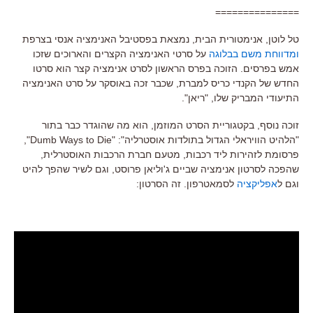
===============
טל לוטן, אנימטורית הבית, נמצאת בפסטיבל האנימציה אנסי בצרפת
ומדווחת משם בבלוגה
על סרטי האנימציה הקצרים והארוכים שזכו
אמש בפרסים. הזוכה בפרס הראשון לסרט אנימציה קצר הוא סרטו
החדש של הקנדי כריס למברת, שכבר זכה באוסקר על סרט האנימציה
התיעודי המבריק שלו, "ריאן".
זוכה נוסף, בקטגוריית הסרט המוזמן, הוא מה שהוגדר כבר בתור
"הלהיט הוויראלי הגדול בתולדות אוסטרליה":
"Dumb Ways to Die",
פרסומת לזהירות ליד רכבות, מטעם חברת הרכבות האוסטרלית,
שהפכה לסרטון אנימציה שביים ג'וליאן פרוסט, וגם לשיר שהפך להיט
וגם ל
אפליקציה
לסמאטרפון. זה הסרטון: