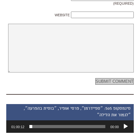
(REQUIRED)
WEBSITE
סינמסקופ 505: ״ספיידרמן״, פרסי אופיר, ״בוסית בהפרעה״,
״לגמור את הלילה״
נגן
01:00:12
00:00
אודיו