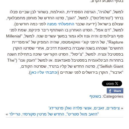
בסוף השבוע הקרוב.
למשל, "שלגיה", הגרסה הספרדית, האילמת, בשחור לבן שביים פבלו
ברחר ("טורמלינוס"). למשל, "הגנן", סרטו החדש של מוחסן מחמבלאף,
שצולם בישראל (ידיעה שכבר
התפעלתי ממנה
לפני כמה חודשים).
למשל, "דם אפל", הסרט האחרון בו השתתף ריבר פיניקס, שמת לפני
סוף הצילומים והיה גנוז ולא גמור במשך עשרים שנה. למשל, "Millenial
Rapture", של היפני קוג'י וואקאמטסו, שהיה המפיק של "אימפריית
החושים" ושנהרג בשנה שעברה בתאונת דרכים, אחרי שסרטו הוקרן
בפסטיבל ונציה. למשל, "צ'יסול", הסרט הקוריאני שזכה בתחילת השנה
בתחרות הבינלאומית בפסטיבל סאנדאנס. או למשל "הענק וגנו" ("The
Selfish Giant"), סרטה החדש של קליו ברנרד, שסרטה הקודם,
"ארבור", הוקרן בירושלים לפני שנתיים (
וכתבתי עליו כאן
).
Categories:
בשוטף
«
ציפורים, זאבים, אנשי פלדה ואלן פרטרידג'
"הזאב מוול סטריט", החדש של מרטין סקורסזי, טריילר
»