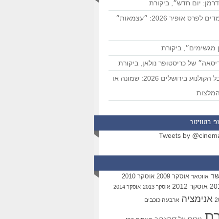
רמן: יום חדש״, ביקורת
המועמדים לפרס אופיר 2026: ״עצמאות״
 מגשימים״, ביקורת
סאה״ של כריסטופר נולאן, ביקורת
פסטיבל הקולנוע בירושלים 2026: שמונה או
מלצות
פ בטוויטר
Tweets by @cinem
שר
אוסקר 2009
אוסקר 2010
אווטאר
אוסקר 2012
אוסקר 2013
אוסקר 2014
אנימציה
ארבעה כוכבים
רת