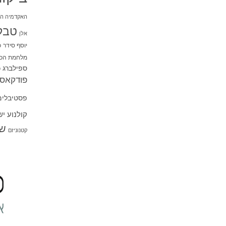
האקדמיה הי
טבל
אלן
יוסף סידר
כ
מלחמת הכו
ספילברג
ס
פודקאסט
פסטיבלים
קולנוע י
שו
קטנוניזם