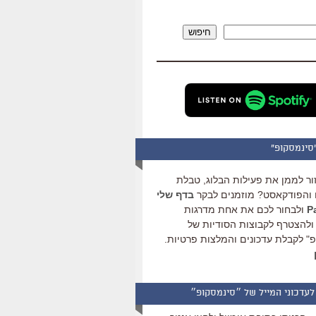
להגביר
או
חיפוש
להנמיך
עוצמת
שמע.
סינמסקופ"
ור לממן את פעילות הבלוג, טבלת
והפודקאסט? מוזמנים לבקר
בדף שלי
ולבחור לכם את אחת מדרגות
ולהצטרף לקבוצות הסודיות של
" לקבלת עדכונים והמלצות פרטיות.
לעדכוני המייל של ״סינמסקופ״