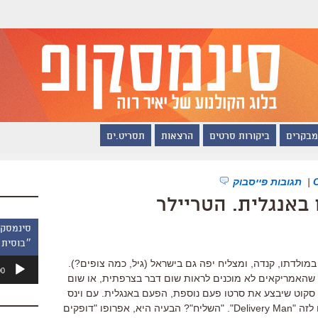
מבקרים
ביקורות סרטים
הרצאות
תסריט.ים
|
תגובות פייסבוק
באנגלית. הטריילר
״בוסית 
נגן
מולדתו, קנדה, ומצליח יפה גם בישראל (גיל, כמה צופים?).
00
אודיו
 שהאמריקאים לא מוכנים לראות שום דבר בצרפתית, או שום
ת סקוט שיבצע את סרטו פעם נוספת, הפעם באנגלית. עם וינס
ווהן בתפקיד הראשי. הפעם הם קוראים לזה "Delivery Man". "השליח"? הבעיה היא, אפרופו "דופקים