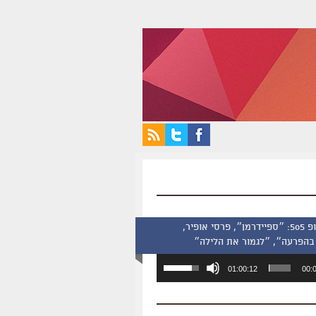
סינמסקופ 505: ״ספיידרמן״, פרסי אופיר,
בהפרעה״, ״לגמור את הלילה״
השתמש
01:00:12
00:
במקש
למעלה/למטה
כדי