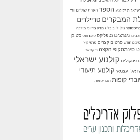
גיבורי על
דוקאביב
האחים כהן
הספד
הערת שוליים
שראלית לקולנוע
וודי
ת המבקרים
טריילרים
ריסטופר נולן
מדע בדיוני
לייב בלוג
מוזיקה
מפיצים
סטיבן
נטפליקס
כבים
סאנדאנס
סרטים קצרים
יכום חודש
סרטי קיץ
 סינמסקופ הקצה
פיקסאר
קולנוע ישראלי
פסקולים
קולנוע תיעודי
שראלי עצמאי
ברי קופות
תסריטאות