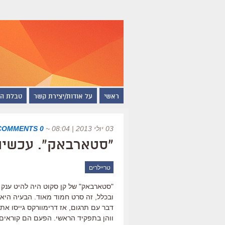
ראשי
על אודות/יצירת קשר
טבלת ה
03 יולי 2013 | 08:04
~
0 COMMENTS
"סטארבאק". עכשיו 
טריילרים
"סטארבאק" של קן סקוט היה להיט ענק ב
ובכלל, זה סרט חמוד מאוד. הבעיה היא
דבר עם תרגום, אז דרימוורקס גייסו א