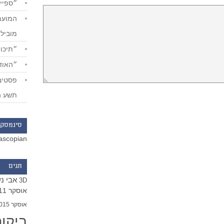
״ספייד
מוביל
״תיכון
״האודי
תשע ה
סינמסקו
ascopian
תגים
אבי נ
3D
אוסקר 2011
אוסקר 2015
ביקו