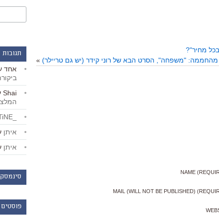
בכל מחיר"?
תגובות 
החממה: "משפחה", הסרט הבא של רוני קידר (יש גם טריילר)
»
אחד
ע
ביקור
Shai
ע
המלצו
_LiBERTiNE_
איתן
ע
איתן
ע
NAME (REQUI
סינמסקו
MAIL (WILL NOT BE PUBLISHED) (REQUI
פוסטים 
WEB