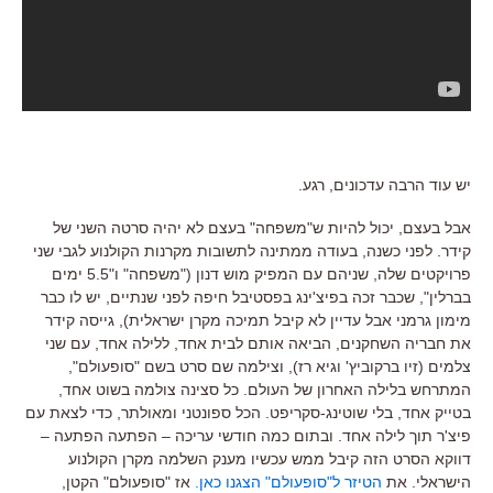
יש עוד הרבה עדכונים, רגע.
אבל בעצם, יכול להיות ש"משפחה" בעצם לא יהיה סרטה השני של
קידר.
לפני כשנה, בעודה ממתינה לתשובות מקרנות הקולנוע לגבי שני
פרויקטים שלה, שניהם עם המפיק מוש דנון ("משפחה" ו"5.5 ימים
בברלין", שכבר זכה בפיצ'ינג בפסטיבל חיפה לפני שנתיים, יש לו כבר
מימון גרמני אבל עדיין לא קיבל תמיכה מקרן ישראלית), גייסה קידר
את חבריה השחקנים, הביאה אותם לבית אחד, ללילה אחד, עם שני
צלמים (זיו ברקוביץ' וגיא רז), וצילמה שם סרט בשם "סופעולם",
המתרחש בלילה האחרון של העולם. כל סצינה צולמה בשוט אחד,
בטייק אחד, בלי שוטינג-סקריפט. הכל ספונטני ומאולתר, כדי לצאת עם
פיצ'ר תוך לילה אחד. ובתום כמה חודשי עריכה – הפתעה הפתעה –
דווקא הסרט הזה קיבל ממש עכשיו מענק השלמה מקרן הקולנוע
הישראלי. את
הטיזר ל"סופעולם" הצגנו כאן.
אז "סופעולם" הקטן,