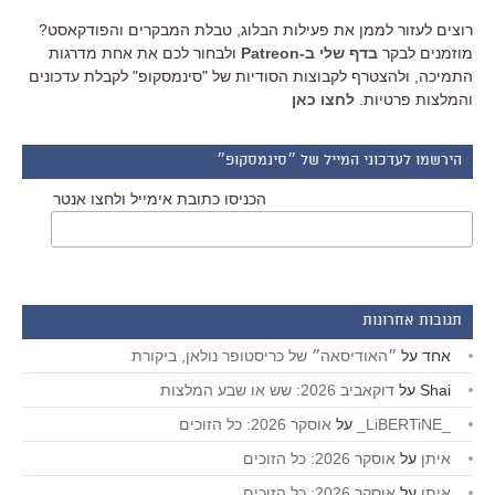
רוצים לעזור לממן את פעילות הבלוג, טבלת המבקרים והפודקאסט?
מוזמנים לבקר
בדף שלי ב-Patreon
ולבחור לכם את אחת מדרגות
התמיכה, ולהצטרף לקבוצות הסודיות של "סינמסקופ" לקבלת עדכונים
והמלצות פרטיות.
לחצו כאן
הירשמו לעדכוני המייל של ״סינמסקופ״
הכניסו כתובת אימייל ולחצו אנטר
תגובות אחרונות
אחד
על
״האודיסאה״ של כריסטופר נולאן, ביקורת
Shai
על
דוקאביב 2026: שש או שבע המלצות
_LiBERTiNE_
על
אוסקר 2026: כל הזוכים
איתן
על
אוסקר 2026: כל הזוכים
איתן
על
אוסקר 2026: כל הזוכים