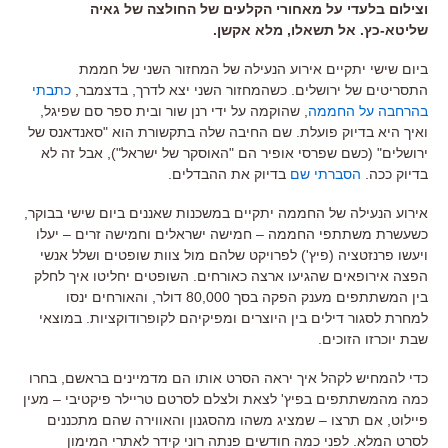
וצילום בלעדי על מאחורי הקלעים של החולצה של גאיה
שליטא-כץ. אל תשאלו, מלא אקשן.
ביום שישי יתקיים אירוע הנעילה של המחזור השני של חממת
התסריטים של ירושלים. כשהמחזור השני יצא לדרך, בדצמבר,
כתבתי
בהרחבה על החממה
, שהוקמה על ידי רנן שור ובית ספר סם שפיגל,
ואיך היא בדיוק פועלת. שם החיבה שלה בתקשורת הוא "סאנדאנס של
ירושלים" (כשם שפרסי אופיר הם "האוסקר של ישראל"), אבל זה לא
בדיוק ככה.
הסברתי שם
בדיוק את ההבדלים.
אירוע הנעילה של החממה יתקיים במשכנות שאננים ביום שישי בבוקר,
כשעשרת משתתפי החממה – חמישה ישראלים וחמישה זרים – יעלו
ויעשו פרנזטציה (פיץ') לפרויקט שלהם מול צוות שופטים ושלל אנשי
הפצה אירופאים שהגיעו ארצה כאורחים. השופטים יחליטו איך לחלק
בין המשתתפים מענק הפקה בסך 80,000 דולר, והאורחים ינסו
למחרת לסגור דילים בין היוצרים ומפיקיהם לקופרודוקציות. במוצאי
שבת יוכרזו הזוכים.
כדי להמחיש לקהל איך יראה הסרט אותו הם מדמיינים בראשם, בחרו
כמה מהמשתתפים בפיץ' לצאת ולצלם לסרטם טריילר פיקטיבי – מעין
פיילוט, אם תרצו – שמציג משהו מהסגנון והאווירה שהם מתכננים
לסרט המלא. לפני כמה חודשים פנתה רוני קידר לאתרי המימון