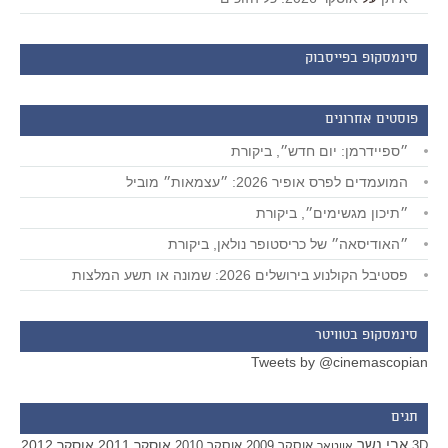
סינמסקופ בפייסבוק
פוסטים אחרונים
״ספיידרמן: יום חדש״, ביקורת
המועמדים לפרס אופיר 2026: ״עצמאות״ מוביל
״תיכון מגשימים״, ביקורת
״האודיסאה״ של כריסטופר נולאן, ביקורת
פסטיבל הקולנוע בירושלים 2026: שמונה או תשע המלצות
סינמסקופ בטוויטר
Tweets by @cinemascopian
תגים
אבי נשר
אוסקר 2011
אוסקר 2012
אוסקר 2009
אוסקר 2010
3D
אווטאר