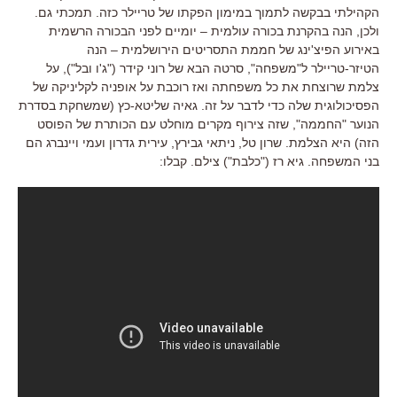
הקהילתי בבקשה לתמוך במימון הפקתו של טריילר כזה. תמכתי גם.
ולכן, הנה בהקרנת בכורה עולמית – יומיים לפני הבכורה הרשמית
באירוע הפיצ'ינג של חממת התסריטים הירושלמית – הנה
הטיזר-טריילר ל"משפחה", סרטה הבא של רוני קידר ("ג'ו ובל"), על
צלמת שרוצחת את כל משפחתה ואז רוכבת על אופניה לקליניקה של
הפסיכולוגית שלה כדי לדבר על זה. גאיה שליטא-כץ (שמשחקת בסדרת
הנוער "החממה", שזה צירוף מקרים מוחלט עם הכותרת של הפוסט
הזה) היא הצלמת. שרון טל, ניתאי גבירץ, עירית גדרון ועמי ויינברג הם
בני המשפחה. גיא רז ("כלבת") צילם. קבלו: