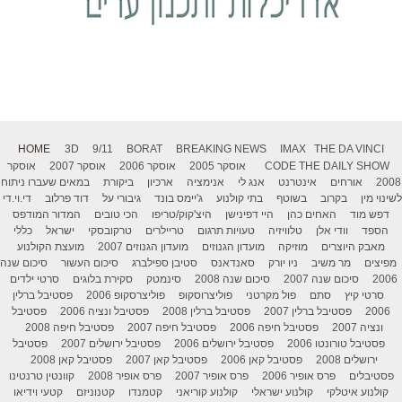
HOME
3D
9/11
BORAT
BREAKING NEWS
IMAX
THE DA VINCI
THE DAILY SHOW
CODE
אוסקר 2005
אוסקר 2006
אוסקר 2007
אוסקר
2008
אורחים
אינטרנט
אנג לי
אנימציה
ארכיון
ביקורת
במאים שעברו ניתוח
לשינוי מין
בקרוב
בשוטף
בתי קולנוע
ג'יימס בונד
גיבורי על
דוד פרלוב
די.וי.די
דפש מוד
האחים כהן
היי דפינישן
היצ'קוק/טריפו
הכי טובים
המדור המודפס
הספד
וודי אלן
טלוויזיה
טעויות תרגום
טריילרים
טרקובסקי
ישראל
כללי
מאבק היוצרים
מוזיקה
מועדון הגנוזים
מועדון הגנוזים 2007
מועצת הקולנוע
מפיצים
מר משיב
ניו יורק
סאנדאנס
סטיבן ספילברג
סיכום העשור
סיכום שנה
2006
סיכום שנה 2007
סיכום שנה 2008
סינמטק
סקירת בלוגים
סרטי ילדים
סרטי קיץ
סתם
פול מקרטני
פוליצרוסקופ
פוליצרסקופ 2006
פסטיבל ברלין
2006
פסטיבל ברלין 2007
פסטיבל ברלין 2008
פסטיבל ונציה 2006
פסטיבל
ונציה 2007
פסטיבל חיפה 2006
פסטיבל חיפה 2007
פסטיבל חיפה 2008
פסטיבל טורונטו 2006
פסטיבל ירושלים 2006
פסטיבל ירושלים 2007
פסטיבל
ירושלים 2008
פסטיבל קאן 2006
פסטיבל קאן 2007
פסטיבל קאן 2008
פסטיבלים
פרס אופיר 2006
פרס אופיר 2007
פרס אופיר 2008
קוונטין טרנטינו
קולנוע איטלקי
קולנוע ישראלי
קולנוע קוריאני
קטמנדו
קטנוניזם
קטעי וידיאו