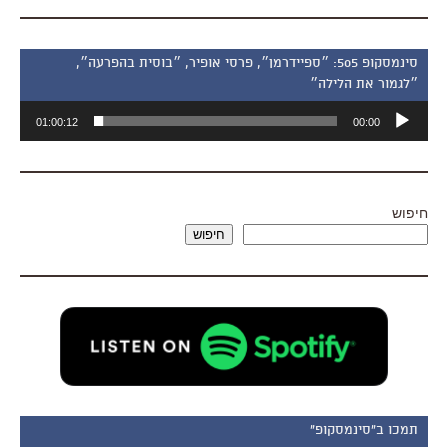
סינמסקופ 505: ״ספיידרמן״, פרסי אופיר, ״בוסית בהפרעה״,
״לגמור את הלילה״
נגן
01:00:12
00:00
אודיו
חיפוש
חיפוש
תמכו ב"סינמסקופ"