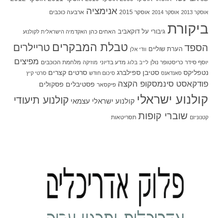
אנימציה
אוסקר 2015
ארבעה כוכבים
אוסקר 2013
אוסקר 2014
ביקורת
גיבורי על
דוקאביב
האחים כהן
האקדמיה הישראלית לקולנוע
טבלת המבקרים
טריילרים
הספד
הערת שוליים
וודי אלן
מפיצים
יוסף סידר
כריסטופר נולן
מדע בדיוני
מלחמת הכוכבים
לייב בלוג
מוזיקה
סטיבן ספילברג
סרטים קצרים
נטפליקס
סאנדאנס
סיכום חודש
סרטי קיץ
פודקאסט סינמסקופ הקצה
פסטיבלים
פסקולים
פיקסאר
קולנוע ישראלי
קולנוע תיעודי
קולנוע ישראלי עצמאי
שוברי קופות
תסריטאות
קטנוניזם