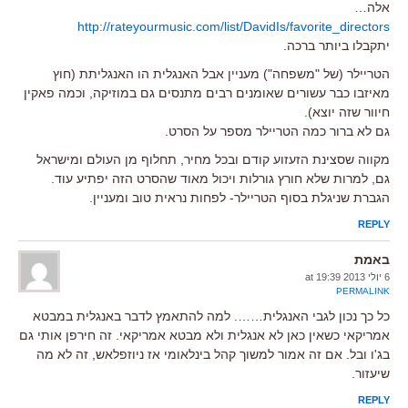
אלה…
http://rateyourmusic.com/list/DavidIs/favorite_directors
יתקבלו ביותר ברכה.
הטריילר (של "משפחה") מעניין אבל האנגלית הו האנגליתת (חוץ
מאיזבו כבר עשורים שאומנים רבים מתנסים גם במוזיקה, וכמה פאקין
חיוור שזה יוצא).
גם לא ברור כמה הטריילר מספר על הסרט.
מקווה שסצינת הזעזוע קודם ובכל מחיר, תחלוף מן העולם ומישראל
גם, למרות שלא חורץ גורלות ויכול מאוד שהסרט הזה יפתיע עוד.
הגברת שניגלת בסוף הטריילר- לפחות נראית טוב ומעניין.
REPLY
באמת
6 יולי 2013 at 19:39
PERMALINK
כל כך נכון לגבי האנגלית……. למה להתאמץ לדבר באנגלית במבטא
אמריקאי כשאין כאן לא אנגלית ולא מבטא אמריקאי. זה חירפן אותי גם
בג'ו ובל. אם זה אמור למשוך קהל בינלאומי אז ניוזפלאש, זה לא מה
שיעזור.
REPLY