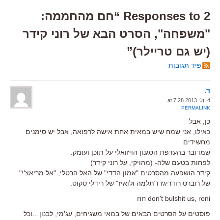
2 Responses to “חם מהחממה:
"משפחה", הסרט הבא של רוני קידר
(יש גם טריילר)”
פיד תגובות
ד.
4 יולי 2013 at 7:28
PERMALINK
כן, אבל
כאילו, אני שמח שיש במאית אחת אישה לרפואה, אבל יש סימנים
מחשידים
שמדובר בהעדפת הסגנון הויזואלי על תוכן ועומק.
לפחות בטעם שלה- (מהויקי, על רוני קידר)
קידר הושפעה מהסרטים "אמון הדדי" של האל הרטלי, "אל מריאצ'י"
של רוברט רודריגז ו"תלמה ולואיז" של רידלי סקוט.
don't bulshit us, roni חח
פוסטים על הסרטים הבאים של במאי משגיחים, עג'מי, לבנון…וכל