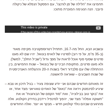
תחמיצו את "הלילה של סן לורנצו", עם הפסקול הנפלא של ניקולה
פיובני. הנה הנעימה המוכרת מתוכו:
ובשבוע הבא, החל מה-16.7, תתחיל רטרוספקטיבה מקיפה מאוד
(ב-35 מ"מ, על פי רוב) לסרטיו של לואיס בונואל. יהיו שם לא מעט
סרטים שסוף סוף אוכל לראות על מסך גדול ("שביל החלב", למשל).
ולא מעט סרטים, מתקופת הביניים של בונואל – שנות החמישים, בין
ההתחלה שלו עם סלבדור דאלי בשנות ה-20 וההצלחה האנרכיסטית
של שנות השבעים – שאראה לראשונה.
זה מאותם חודשים שבהם אני יודע שצופה צעיר – בגיל תיכון או צבא –
שיגיע לסינמטק ויראה את "כאוס" של האחים טאוויאני מצד אחד, או
את "בוקר טוב בבילוניה", ואת "סוד הקסם של הבורגנות" או את
"תשוקה אפלה" מצד שני, יהפוך לסינפיל ויידבק בחידק הקולנוע. אלה
מהרגעים שבהם נולד קולנוען חדש – מבקר או יוצר. ואלה החודשים