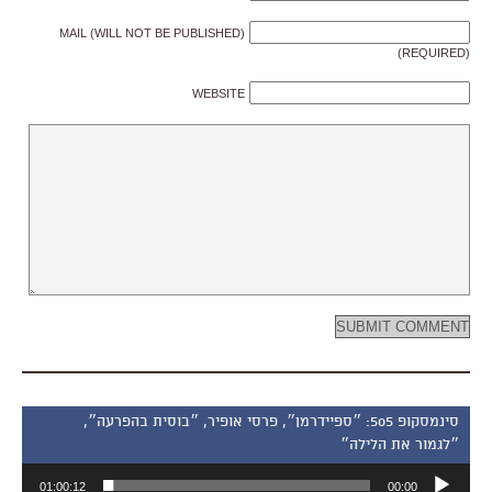
MAIL (WILL NOT BE PUBLISHED)
(REQUIRED)
WEBSITE
סינמסקופ 505: ״ספיידרמן״, פרסי אופיר, ״בוסית בהפרעה״,
״לגמור את הלילה״
נגן
01:00:12
00:00