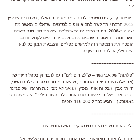
לוי.
ביונייטד קינג, שם נושמים לרווחה מהמספרים האלה, מעדכנים שבקיץ
2013 הרבה יותר קשה להביא צופים לסרטים ישראליים מאשר מה
שהיה ב-2008. כמות הסרטים הישראליים שיוצאת מדי שנה בשנים
האחרונות – והעובדה שרבים מהם אינם ידידותיים לקהל הרחב –
הופכת את המספר הזה למרשים כפליים, והצבעת אמון בקולנוע
הישראלי, או לפחות ברשף לוי.
=================
"פלאות" של אבי נשר – ש"לצוד פילים" נוגס לו בדיוק בקהל היעד שלו
(אם אלה היו מפיצים מתחרים, שהאחד מנסה לנגוס בהצלחת השני,
הייתי מבין. אבל זה אותו מפיץ, אז אני לא מבין את ההיגיון של פגיעה
בסרט אחד שלו כדי לעודד סרט אחר שלו. "לצוד פילים" היה מצליח גם
באוגוסט) – הגיע כבר ל-116,000 צופים.
=================
יולי הוא חודש מדהים בסינמטקים. הוא התחיל עם
מחווה להאחים טאוויאני – אם אתם בתל אביב ביום שלישי, אל