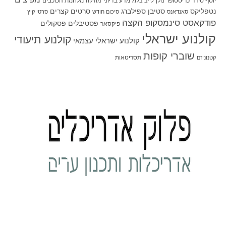
יוסף סידר
כריסטופר נולן
מדע בדיוני
מלחמת הכוכבים
לייב בלוג
מוזיקה
סטיבן ספילברג
סרטים קצרים
נטפליקס
סאנדאנס
סיכום חודש
סרטי קיץ
פודקאסט סינמסקופ הקצה
פסטיבלים
פסקולים
פיקסאר
קולנוע ישראלי
קולנוע תיעודי
קולנוע ישראלי עצמאי
שוברי קופות
תסריטאות
קטנוניזם