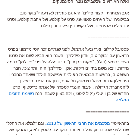
ואלה האירועים שבשבילם נוצרו הסינמטקים.
אגב הכותרת: "לצוד פילים" היא גם כותרת לא רעה ל"בוקר טוב
בבילוניה" של האחים טאוויאני, סרט על קולנוע ועל אהבת קולנוע, וסרט
עם פילים אמיתיים, ועל הקשר בין פילים ובין פילם.
=================
פסטיבל קרלובי וארי ננעל אתמול. לפני שנתיים זכה יוסי מדמוני בפרס
הראשון עם "בוקר טוב, אדון פידלמן". השנה הוא הביא לשם את סרטו
השני כבמאי (סולו), "מקום בגן עדן", סרט נעלה על פני "פידלמן" בכמה
מידות, ויצא משם בידיים ריקות. אכן, "פידלמן" היה יותר צ'כי. חבר
השופטים, בראשות הבמאית הפולנית אניישקה הולנד ושאחד מחבריו
היה אלון גרבוז, מנהל סינמטק תל אביב, נתן את הפרס הראשון
ל"המחברת הגדולה", עיבוד הונגרי לספרה של אגתה כריסטוף. סרטו
החדש של בן וויטלי ("קיל ליסט") זכה בציון לשבח. הנה
רשימת הזוכים
המלאה.
==================
ב"וראייטי"
מסכמים את החצי הראשון של 2013,
וגם "למלא את החלל"
שם. לפני שנה בדיוק אכלתי ארוחת בוקר עם ג'סטין צ'אנג, המבקר של