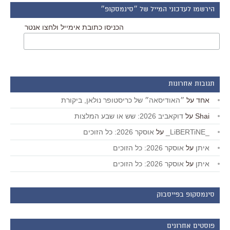
הירשמו לעדכוני המייל של ״סינמסקופ״
הכניסו כתובת אימייל ולחצו אנטר
תגובות אחרונות
אחד
על
״האודיסאה״ של כריסטופר נולאן, ביקורת
Shai
על
דוקאביב 2026: שש או שבע המלצות
_LiBERTiNE_
על
אוסקר 2026: כל הזוכים
איתן
על
אוסקר 2026: כל הזוכים
איתן
על
אוסקר 2026: כל הזוכים
סינמסקופ בפייסבוק
פוסטים אחרונים