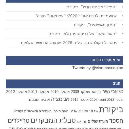
״ספיידרמן: יום חדש״, ביקורת
המועמדים לפרס אופיר 2026: ״עצמאות״ מוביל
״תיכון מגשימים״, ביקורת
״האודיסאה״ של כריסטופר נולאן, ביקורת
פסטיבל הקולנוע בירושלים 2026: שמונה או תשע המלצות
סינמסקופ בטוויטר
Tweets by @cinemascopian
תגים
אבי נשר
אוסקר 2011
אוסקר 2012
אוסקר 2009
אוסקר 2010
3D
אווטאר
אנימציה
אוסקר 2015
ארבעה כוכבים
אוסקר 2013
אוסקר 2014
ביקורת
גיבורי על
דוקאביב
האחים כהן
האקדמיה הישראלית לקולנוע
טבלת המבקרים
טריילרים
הספד
הערת שוליים
וודי אלן
מפיצים