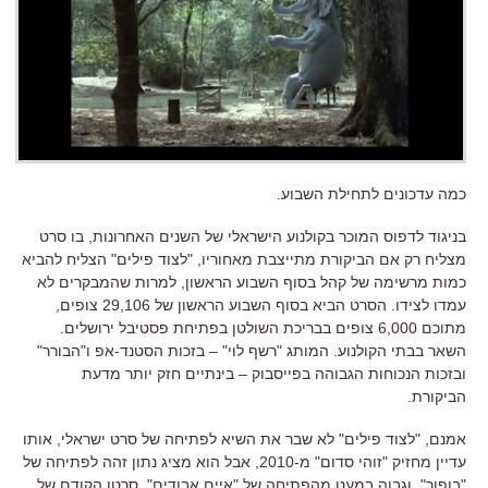
כמה עדכונים לתחילת השבוע.
בניגוד לדפוס המוכר בקולנוע הישראלי של השנים האחרונות, בו סרט
מצליח רק אם הביקורת מתייצבת מאחוריו, "לצוד פילים" הצליח להביא
כמות מרשימה של קהל בסוף השבוע הראשון, למרות שהמבקרים לא
עמדו לצידו. הסרט הביא בסוף השבוע הראשון של 29,106 צופים,
מתוכם 6,000 צופים בבריכת השולטן בפתיחת פסטיבל ירושלים.
השאר בבתי הקולנוע. המותג "רשף לוי" – בזכות הסטנד-אפ ו"הבורר"
ובזכות הנכוחות הגבוהה בפייסבוק – בינתיים חזק יותר מדעת
הביקורת.
אמנם, "לצוד פילים" לא שבר את השיא לפתיחה של סרט ישראלי, אותו
עדיין מחזיק "זוהי סדום" מ-2010, אבל הוא מציג נתון זהה לפתיחה של
"בופור", וגבוה במעט מהפתיחה של "איים אבודים", סרטו הקודם של