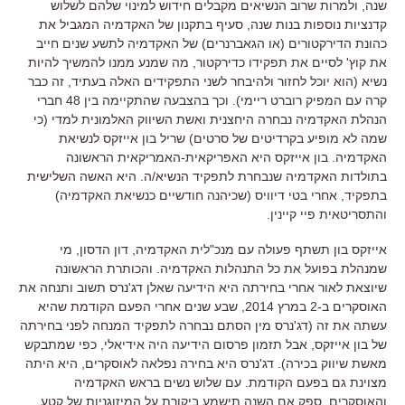
שנה, ולמרות שרוב הנשיאים מקבלים חידוש למינוי שלהם לשלוש
קדנציות נוספות בנות שנה, סעיף בתקנון של האקדמיה המגביל את
כהונת הדירקטורים (או הגאברנרים) של האקדמיה לתשע שנים חייב
את קוץ' לסיים את תפקידו כדירקטור, מה שמנע ממנו להמשיך להיות
נשיא (הוא יוכל לחזור ולהיבחר לשני התפקידים האלה בעתיד, זה כבר
קרה עם המפיק רוברט ריימי). וכך בהצבעה שהתקיימה בין 48 חברי
הנהלת האקדמיה נבחרה היחצנית ואשת השיווק האלמונית למדי (כי
שמה לא מופיע בקרדיטים של סרטים) שריל בון אייזקס לנשיאת
האקדמיה. בון אייזקס היא האפריקאית-האמריקאית הראשונה
בתולדות האקדמיה שנבחרת לתפקיד הנשיא/ה. היא האשה השלישית
בתפקיד, אחרי בטי דיוויס (שכיהנה חודשיים כנשיאת האקדמיה)
והתסריטאית פיי קיינין.
אייזקס בון תשתף פעולה עם מנכ"לית האקדמיה, דון הדסון, מי
שמנהלת בפועל את כל התנהלות האקדמיה. והכותרת הראשונה
שיוצאת לאור אחרי בחירתה היא הידיעה שאלן דג'נרס תשוב ותנחה את
האוסקרים ב-2 במרץ 2014, שבע שנים אחרי הפעם הקודמת שהיא
עשתה את זה (דג'נרס מין הסתם נבחרה לתפקיד המנחה לפני בחירתה
של בון אייזקס, אבל תזמון פרסום הידיעה היה אידיאלי, כפי שמתבקש
מאשת שיווק בכירה). דג'נרס היא בחירה נפלאה לאוסקרים, היא היתה
מצוינת גם בפעם הקודמת. עם שלוש נשים בראש האקדמיה
והאוסקרים, ספק אם השנה תישמע ביקורת על המיזוגניות של קטע