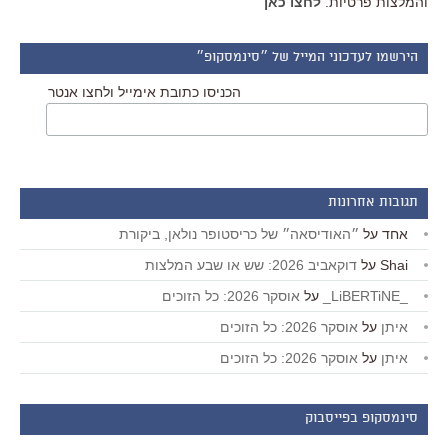
והמלצות פרטיות.
לחצו כאן
הירשמו לעדכוני המייל של ״סינמסקופ״
הכניסו כתובת אימייל ולחצו אנטר
תגובות אחרונות
אחד
על
״האודיסאה״ של כריסטופר נולאן, ביקורת
Shai
על
דוקאביב 2026: שש או שבע המלצות
_LiBERTiNE_
על
אוסקר 2026: כל הזוכים
איתן
על
אוסקר 2026: כל הזוכים
איתן
על
אוסקר 2026: כל הזוכים
סינמסקופ בפייסבוק