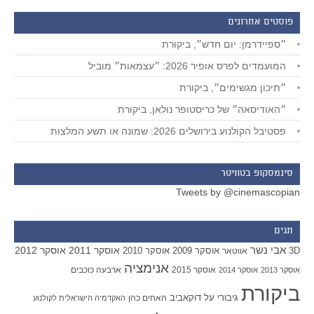
פוסטים אחרונים
״ספיידרמן: יום חדש״, ביקורת
המועמדים לפרס אופיר 2026: ״עצמאות״ מוביל
״תיכון מגשימים״, ביקורת
״האודיסאה״ של כריסטופר נולאן, ביקורת
פסטיבל הקולנוע בירושלים 2026: שמונה או תשע המלצות
סינמסקופ בטוויטר
Tweets by @cinemascopian
תגים
אבי נשר
אוסקר 2011
אוסקר 2012
אוסקר 2009
אוסקר 2010
3D
אווטאר
אנימציה
אוסקר 2015
ארבעה כוכבים
אוסקר 2013
אוסקר 2014
ביקורת
גיבורי על
דוקאביב
האחים כהן
האקדמיה הישראלית לקולנוע