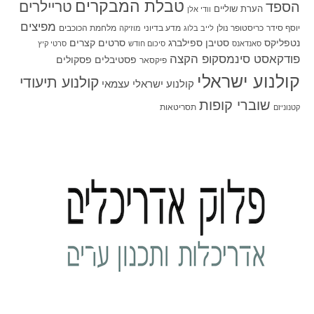
טבלת המבקרים
טריילרים
הספד
הערת שוליים
וודי אלן
מפיצים
יוסף סידר
כריסטופר נולן
מדע בדיוני
מלחמת הכוכבים
לייב בלוג
מוזיקה
סטיבן ספילברג
סרטים קצרים
נטפליקס
סאנדאנס
סיכום חודש
סרטי קיץ
פודקאסט סינמסקופ הקצה
פסטיבלים
פסקולים
פיקסאר
קולנוע ישראלי
קולנוע תיעודי
קולנוע ישראלי עצמאי
שוברי קופות
תסריטאות
קטנוניזם