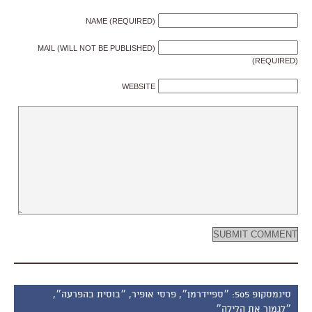
NAME (REQUIRED)
MAIL (WILL NOT BE PUBLISHED)
(REQUIRED)
WEBSITE
סינמסקופ 505: ״ספיידרמן״, פרסי אופיר, ״בוסית בהפרעה״,
״לגמור את הלילה״