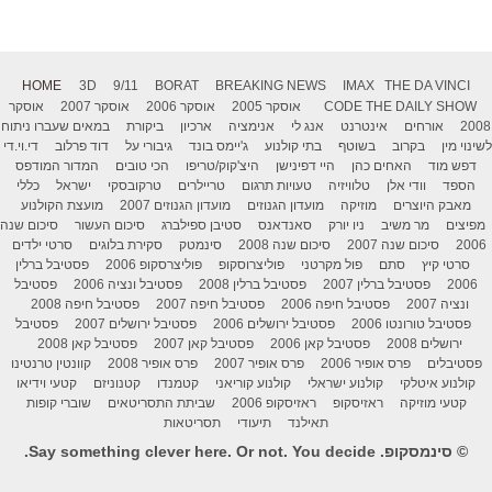
HOME
3D
9/11
BORAT
BREAKING NEWS
IMAX
THE DA VINCI
THE DAILY SHOW
CODE
אוסקר 2005
אוסקר 2006
אוסקר 2007
אוסקר
2008
אורחים
אינטרנט
אנג לי
אנימציה
ארכיון
ביקורת
במאים שעברו ניתוח
לשינוי מין
בקרוב
בשוטף
בתי קולנוע
ג'יימס בונד
גיבורי על
דוד פרלוב
די.וי.די
דפש מוד
האחים כהן
היי דפינישן
היצ'קוק/טריפו
הכי טובים
המדור המודפס
הספד
וודי אלן
טלוויזיה
טעויות תרגום
טריילרים
טרקובסקי
ישראל
כללי
מאבק היוצרים
מוזיקה
מועדון הגנוזים
מועדון הגנוזים 2007
מועצת הקולנוע
מפיצים
מר משיב
ניו יורק
סאנדאנס
סטיבן ספילברג
סיכום העשור
סיכום שנה
2006
סיכום שנה 2007
סיכום שנה 2008
סינמטק
סקירת בלוגים
סרטי ילדים
סרטי קיץ
סתם
פול מקרטני
פוליצרוסקופ
פוליצרסקופ 2006
פסטיבל ברלין
2006
פסטיבל ברלין 2007
פסטיבל ברלין 2008
פסטיבל ונציה 2006
פסטיבל
ונציה 2007
פסטיבל חיפה 2006
פסטיבל חיפה 2007
פסטיבל חיפה 2008
פסטיבל טורונטו 2006
פסטיבל ירושלים 2006
פסטיבל ירושלים 2007
פסטיבל
ירושלים 2008
פסטיבל קאן 2006
פסטיבל קאן 2007
פסטיבל קאן 2008
פסטיבלים
פרס אופיר 2006
פרס אופיר 2007
פרס אופיר 2008
קוונטין טרנטינו
קולנוע איטלקי
קולנוע ישראלי
קולנוע קוריאני
קטמנדו
קטנוניזם
קטעי וידיאו
קטעי מוזיקה
ראזיסקופ
ראזיסקופ 2006
שביתת התסריטאים
שוברי קופות
תאילנד
תיעודי
תסריטאות
© סינמסקופ. Say something clever here. Or not. You decide.