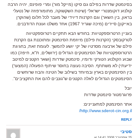
בסינמטק שדרות בפילם גם סיקו (מייקל מור) ומרי פופינס, יהיה הרבה
קולנוע דוקומנטרי ישראלי (שיטת השקשוקה, מתומורפוזה של נטעלי
בראון, בין השאר) וגם הקרנות דיוידי של מעבר לכל חלום (שהוקרן
באייקון) סיירים (מיכה שגריר 1967) אחד משלנו ועונת הדודבנים.
בעניין הרטרוספקטיוות: בחודש הבא תתקיים רטרוספקטיווה
לטרקובסקי (הקרנות פילם) מיוזמת הסינמטק ומתוכננת גם הקרנת
פילם של ארבעה מסרטיו של יקי יושע להמשך. לעומת זאת, בחגיגת
הרטרוספקטיוות של הסינמטקים הגדולים (ירושלים, ת"א, חיפה) כמו
שבוע הקולנוע הטורקי ודומיו, סינמטק שדרות (ושאר הקטנים למיטב
ידיעתי) לא משתתף. הסיבה נעוצה בחוסר שיתוף הפעולה (המצער)
בין הסינמטקים בארץ ובמיוחד בשילוב של הטינה והבוז שרוחשים
הסינמטקים הגדולים לאלה הקטנים ש"גונבים להם את התקציבים".
יובל
פרוגרמטור סינמטק שדרות
אתר הסינמטק למתעניינים:
http://www.sderot-cin.org.il/
REPLY
סטיבי
25 אוקטובר 2008 at 14:41