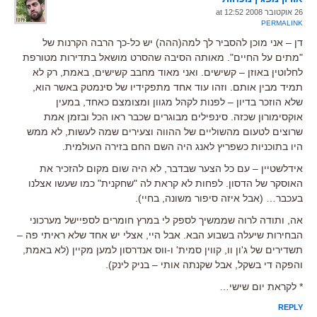
26 אוקטובר 2008 at 12:52
PERMALINK
דן – אני מוכן להסביר לך למה(ההה) יש כל-כך הרבה הקרנות של
"מתים על החיים". מאותה הסיבה שהסרט מושאל בתדירות מטורפת
לחלוטין באוזן – קשישים. ואני מאוד מחבב קשישים, באמת, רק לא
תמיד מבין אותם. וזהו עוד אחד מתפקידיו של סינמטק באשר הוא,
שלא הוזכר בדיון – לפנות לקהל מגוון ומצומצם כאחד, במעין
אוקסימורון שכזה. סינפילים מבוגרים שכבר ראו הכל ובזמן אמת
שרוצים לטעום מהשוליים של ההווה וצעירים שמה לעשות, לא ממש
היו בתוכניות כשפריץ לאנג היה השם החם בזירה העולמית.
אידלשטיין – עם כל הצער שבדבר, לא היה שום מקום להזכיר את
האוסקר של הדסון. לפחות לא קראת לה "שחקנית" כמו שעשו אצלנו
בעכבר… (אבל איזה סיפור משונה, בחיי).
אה, ותודה לרוה שממשיך לספק לי במרץ חומרים לספיישל מערכוני
הבחירות שיעלה בשבוע הבא. אבל היי, אצלי יש אחד שלא ראיתי פה –
תשדירים של ג'ון וו, קווין סמית' ו-ווס אנדרסון למען מקיין (לא באמת,
והפקה די בשקל, אבל שקנתה אותי – בניק לינק).
* לקראת יום שישי…
REPLY