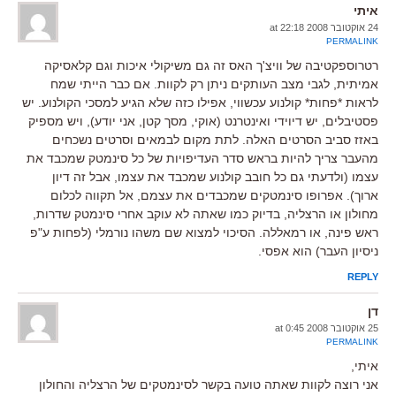
איתי
24 אוקטובר 2008 at 22:18
PERMALINK
רטרוספקטיבה של וויצ'ך האס זה גם משיקולי איכות וגם קלאסיקה
אמיתית, לגבי מצב העותקים ניתן רק לקוות. אם כבר הייתי שמח
לראות *פחות* קולנוע עכשווי, אפילו כזה שלא הגיע למסכי הקולנוע. יש
פסטיבלים, יש דיוידי ואינטרנט (אוקי, מסך קטן, אני יודע), ויש מספיק
באזז סביב הסרטים האלה. לתת מקום לבמאים וסרטים נשכחים
מהעבר צריך להיות בראש סדר העדיפויות של כל סינמטק שמכבד את
עצמו (ולדעתי גם כל חובב קולנוע שמכבד את עצמו, אבל זה דיון
ארוך). אפרופו סינמטקים שמכבדים את עצמם, אל תקווה לכלום
מחולון או הרצליה, בדיוק כמו שאתה לא עוקב אחרי סינמטק שדרות,
ראש פינה, או רמאללה. הסיכוי למצוא שם משהו נורמלי (לפחות ע"פ
ניסיון העבר) הוא אפסי.
REPLY
דן
25 אוקטובר 2008 at 0:45
PERMALINK
איתי,
אני רוצה לקוות שאתה טועה בקשר לסינמטקים של הרצליה והחולון