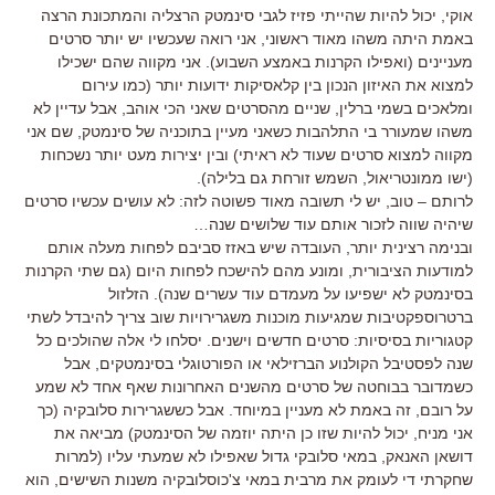
אוקי, יכול להיות שהייתי פזיז לגבי סינמטק הרצליה והמתכונת הרצה
באמת היתה משהו מאוד ראשוני, אני רואה שעכשיו יש יותר סרטים
מעניינים (ואפילו הקרנות באמצע השבוע). אני מקווה שהם ישכילו
למצוא את האיזון הנכון בין קלאסיקות ידועות יותר (כמו עירום
ומלאכים בשמי ברלין, שניים מהסרטים שאני הכי אוהב, אבל עדיין לא
משהו שמעורר בי התלהבות כשאני מעיין בתוכניה של סינמטק, שם אני
מקווה למצוא סרטים שעוד לא ראיתי) ובין יצירות מעט יותר נשכחות
(ישו ממונטריאול, השמש זורחת גם בלילה).
לרותם – טוב, יש לי תשובה מאוד פשוטה לזה: לא עושים עכשיו סרטים
שיהיה שווה לזכור אותם עוד שלושים שנה…
ובנימה רצינית יותר, העובדה שיש באזז סביבם לפחות מעלה אותם
למודעות הציבורית, ומונע מהם להישכח לפחות היום (גם שתי הקרנות
בסינמטק לא ישפיעו על מעמדם עוד עשרים שנה). הזלזול
ברטרוספקטיבות שמגיעות מוכנות משגרירויות שוב צריך להיבדל לשתי
קטגוריות בסיסיות: סרטים חדשים וישנים. יסלחו לי אלה שהולכים כל
שנה לפסטיבל הקולנוע הברזילאי או הפורטוגלי בסינמטקים, אבל
כשמדובר בבוחטה של סרטים מהשנים האחרונות שאף אחד לא שמע
על רובם, זה באמת לא מעניין במיוחד. אבל כששגרירות סלובקיה (כך
אני מניח, יכול להיות שזו כן היתה יוזמה של הסינמטק) מביאה את
דושאן האנאק, במאי סלובקי גדול שאפילו לא שמעתי עליו (למרות
שחקרתי די לעומק את מרבית במאי צ'כוסלובקיה משנות השישים, הוא