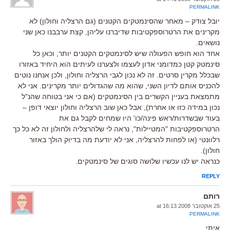
PERMALINK
יובל צודק – מאחר שהסינמטקים הקטנים (גם הרצליה וחולון) לא
מקרינים את הרטרוספקטיבות שדיברנו עליהן, קצת ערבבנו כאן שני
נושאים.
אחד הוא חופש הפעולה שיש לסינמטקים הקטנים יותר, וכאן כל
סינמטק קטן כמדומני אדון לעצמו ולצערנו לעיתים הוא היחיד באזורו
שבכלל מקרין סרטים. זה לא נכון לגבי הרצליה וחולון, ולכן אנחנו נוטים
להכניס אותם לדיון השני, שהוא מה שהגדולים יותר מקרינים. אני לא
מתמצאת בעניין הקשרים בין הסינמטקים (אם כי אני בטוחה שהנ"ל
נכון במידה כזו או אחרת), אבל כאן שוב הרצליה וחולון יוצאי דופן –
בעוד שבשדרות/ראש פינה/כו' היו שמחים לקבל גם את
הרטרוספקטיבות "המטיילות", נראה לי שלהרצליה ולחולון זה לא כל כך
רלוונטי (או לפחות להרצליה, אני לא יודעת מה בדיוק הולך באזור
חולון).
כנראה יש לנו עכשיו שלושה סוגים של סינמטקים.
REPLY
רותם
25 אוקטובר 2008 at 16:13
PERMALINK
איתי,