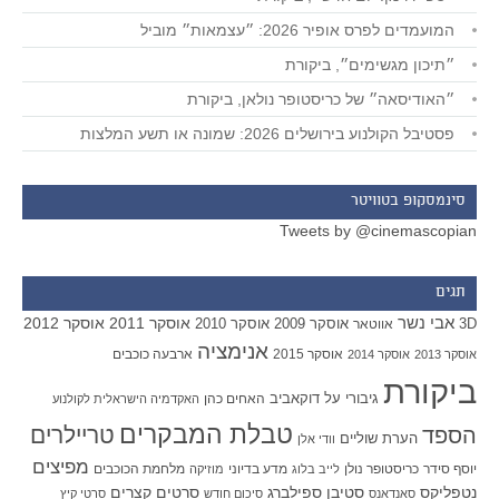
המועמדים לפרס אופיר 2026: ״עצמאות״ מוביל
״תיכון מגשימים״, ביקורת
״האודיסאה״ של כריסטופר נולאן, ביקורת
פסטיבל הקולנוע בירושלים 2026: שמונה או תשע המלצות
סינמסקופ בטוויטר
Tweets by @cinemascopian
תגים
אבי נשר
אוסקר 2011
אוסקר 2012
אוסקר 2009
אוסקר 2010
3D
אווטאר
אנימציה
אוסקר 2015
ארבעה כוכבים
אוסקר 2013
אוסקר 2014
ביקורת
גיבורי על
דוקאביב
האחים כהן
האקדמיה הישראלית לקולנוע
טבלת המבקרים
טריילרים
הספד
הערת שוליים
וודי אלן
מפיצים
יוסף סידר
כריסטופר נולן
מדע בדיוני
מלחמת הכוכבים
לייב בלוג
מוזיקה
סטיבן ספילברג
סרטים קצרים
נטפליקס
סאנדאנס
סיכום חודש
סרטי קיץ