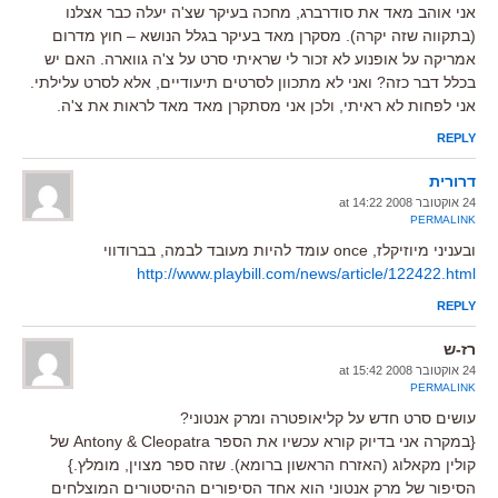
אני אוהב מאד את סודרברג, מחכה בעיקר שצ'ה יעלה כבר אצלנו
(בתקווה שזה יקרה). מסקרן מאד בעיקר בגלל הנושא – חוץ מדרום
אמריקה על אופנוע לא זכור לי שראיתי סרט על צ'ה גווארה. האם יש
בכלל דבר כזה? ואני לא מתכוון לסרטים תיעודיים, אלא לסרט עלילתי.
אני לפחות לא ראיתי, ולכן אני מסתקרן מאד מאד לראות את צ'ה.
REPLY
דרורית
24 אוקטובר 2008 at 14:22
PERMALINK
ובעניני מיוזיקלז, once עומד להיות מעובד לבמה, בברודווי
http://www.playbill.com/news/article/122422.html
REPLY
רז-ש
24 אוקטובר 2008 at 15:42
PERMALINK
עושים סרט חדש על קליאופטרה ומרק אנטוני?
{במקרה אני בדיוק קורא עכשיו את הספר Antony & Cleopatra של
קולין מקאלוג (האזרח הראשון ברומא). שזה ספר מצוין, מומלץ.}
הסיפור של מרק אנטוני הוא אחד הסיפורים ההיסטורים המוצלחים