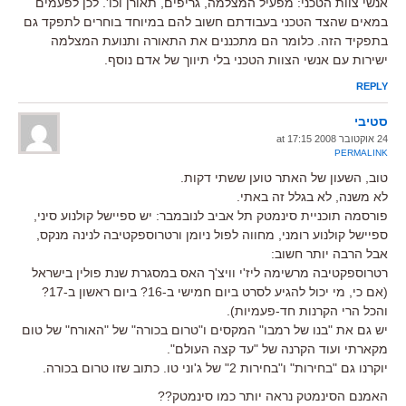
אנשי צוות הטכני: מפעיל המצלמה, גריפים, תאורן וכו'. לכן לפעמים
במאים שהצד הטכני בעבודתם חשוב להם במיוחד בוחרים לתפקד גם
בתפקיד הזה. כלומר הם מתכננים את התאורה ותנועת המצלמה
ישירות עם אנשי הצוות הטכני בלי תיווך של אדם נוסף.
REPLY
סטיבי
24 אוקטובר 2008 at 17:15
PERMALINK
טוב, השעון של האתר טוען ששתי דקות.
לא משנה, לא בגלל זה באתי.
פורסמה תוכניית סינמטק תל אביב לנובמבר: יש ספיישל קולנוע סיני,
ספיישל קולנוע רומני, מחווה לפול ניומן ורטרוספקטיבה לנינה מנקס,
אבל הרבה יותר חשוב:
רטרוספקטיבה מרשימה ליז'י וויצ'ך האס במסגרת שנת פולין בישראל
(אם כי, מי יכול להגיע לסרט ביום חמישי ב-16? ביום ראשון ב-17?
והכל הרי הקרנות חד-פעמיות).
יש גם את "בנו של רמבו" המקסים ו"טרום בכורה" של "האורח" של טום
מקארתי ועוד הקרנה של "עד קצה העולם".
יוקרנו גם "בחירות" ו"בחירות 2" של ג'וני טו. כתוב שזו טרום בכורה.
האמנם הסינמטק נראה יותר כמו סינמטק??