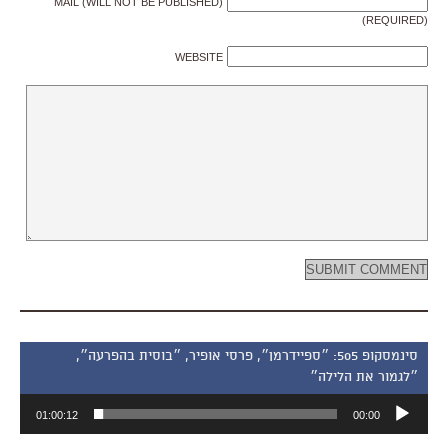
MAIL (WILL NOT BE PUBLISHED)
(REQUIRED)
WEBSITE
סינמסקופ 505: ״ספיידרמן״, פרסי אופיר, ״בוסית בהפרעה״,
״לגמור את הלילה״
נגן
01:00:12
00:00
אודיו