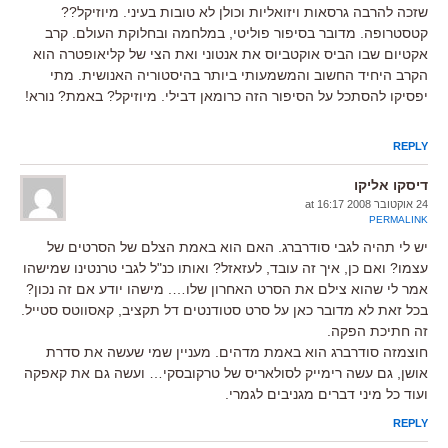
שזכה להרבה גרסאות ויזואליות וכולן לא טובות בעיני. מיוזיקל??
קטסטרופה. מדובר בסיפור פוליטי, במלחמה ובחלוקת העולם. קרב
אקטיום שבו הביס אוקטביוס את אנטוני ואת הצי של קליאופטרה הוא
הקרב היחיד החשוב והמשמעותי ביותר בהיסטוריה האנושית. מתי
יפסיקו להסתכל על הסיפור הזה כרומאן דבילי. מיוזיקל? באמת? נורא!
REPLY
דיסקו אליקו
24 אוקטובר 2008 at 16:17
PERMALINK
יש לי תהיה לגבי סודרברג. האם הוא באמת הצלם של הסרטים של
עצמו? ואם כן, איך זה עובד, לעזאזל? ואותו כנ"ל לגבי טרנטינו שמישהו
אמר לי שהוא צילם את הסרט האחרון שלו…. מישהו יודע אם זה נכון?
בכל זאת לא מדובר כאן על סרט סטודנטים דל תקציב, קאסווטס סטייל.
זה חתיכת הפקה.
חוצמזה סודרברג הוא באמת מדהים. מעניין שמי שעשה את סדרת
אושן, גם עשה רימייק לסולאריס של טרקובסקי… ועשה גם את קאפקה
ועוד כל מיני דברים מגניבים לגמרי.
REPLY