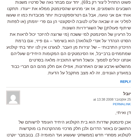
פשוט התחיל ליצור רק ב69), יחד עם מבחר נאה של סרטיו משנות
השבעים והשמונים, אז אני מרגיש שהסינמטק ממלא את ייעודו. תתקנו
אותי אם אני טועה, אבל גם רטרוספקטיבות יותר מכובדות כמו זו שעשו
לפליני או זו שבאה עלינו לטובה לויסקונטי הן גם פרי יוזמתן (או לפחות
שיתוף פעולתן) של השגרירויות השונות.
כל הרעיון של הסינמטק למי ששכח (מי שרוצה להיזכר יכול לראות את
הסרט הנהדר על אנרי לנגלואה) הוא בשימור – גם פיזי, וגם ברמת
הזיכרון התרבותי – של יצירות מן העבר. לצערנו אין לנו יותר בתי קולנוע
שמתמחים ברבייבל, אז הסינמטקים הם המקומות היחידים שעליהם
אנחנו יכולים לסמוך. וכשכל חודש התוכניה מלאה בסרטים
מהשלוש-ארבע שנים האחרונות, אפילו אם חלק מהם הם חברי כבוד
במועדון הגנוזים, זה לא מצב מתקבל על הדעת.
REPLY
יובל
25 אוקטובר 2008 at 13:38
PERMALINK
דן ואיתי,
אכן סינמטק שדרות הוא בית הקולנוע היחיד העומד לרשותם של
התושבים באזור הדרום ולכן חלק מרכזי מההקרנות בו מוקדשות
לקולנוע מסחרי חדש (ממשחקי שעשוע ועד המומיה 3). בנובמבר יוקרנו