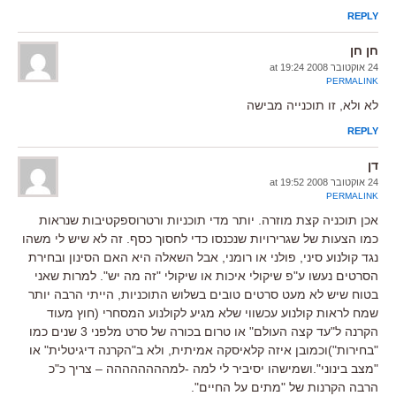
REPLY
חן חן
24 אוקטובר 2008 at 19:24
PERMALINK
לא ולא, זו תוכנייה מבישה
REPLY
דן
24 אוקטובר 2008 at 19:52
PERMALINK
אכן תוכניה קצת מוזרה. יותר מדי תוכניות ורטרוספקטיבות שנראות
כמו הצעות של שגרירויות שנכנסו כדי לחסוך כסף. זה לא שיש לי משהו
נגד קולנוע סיני, פולני או רומני, אבל השאלה היא האם הסינון ובחירת
הסרטים נעשו ע"פ שיקולי איכות או שיקולי "זה מה יש". למרות שאני
בטוח שיש לא מעט סרטים טובים בשלוש התוכניות, הייתי הרבה יותר
שמח לראות קולנוע עכשווי שלא מגיע לקולנוע המסחרי (חוץ מעוד
הקרנה ל"עד קצה העולם" או טרום בכורה של סרט מלפני 3 שנים כמו
"בחירות")וכמובן איזה קלאיסקה אמיתית, ולא ב"הקרנה דיגיטלית" או
"מצב בינוני".ושמישהו יסיביר לי למה -למהההההההה – צריך כ"כ
הרבה הקרנות של "מתים על החיים".