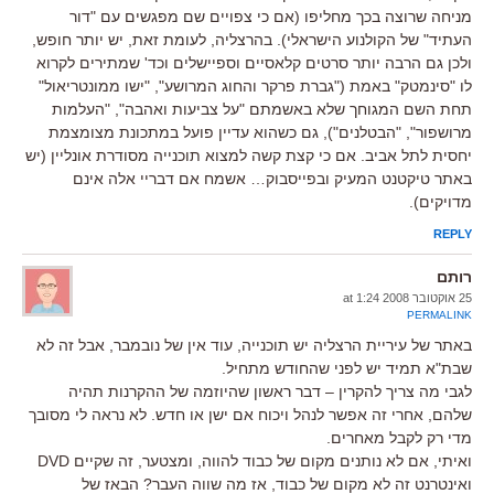
מניחה שרוצה בכך מחליפו (אם כי צפויים שם מפגשים עם "דור
העתיד" של הקולנוע הישראלי). בהרצליה, לעומת זאת, יש יותר חופש,
ולכן גם הרבה יותר סרטים קלאסיים וספיישלים וכד' שמתירים לקרוא
לו "סינמטק" באמת ("גברת פרקר והחוג המרושע", "ישו ממונטריאול"
תחת השם המגוחך שלא באשמתם "על צביעות ואהבה", "העלמות
מרושפור", "הבטלנים"), גם כשהוא עדיין פועל במתכונת מצומצמת
יחסית לתל אביב. אם כי קצת קשה למצוא תוכנייה מסודרת אונליין (יש
באתר טיקטנט המעיק ובפייסבוק… אשמח אם דבריי אלה אינם
מדויקים).
REPLY
רותם
25 אוקטובר 2008 at 1:24
PERMALINK
באתר של עיריית הרצליה יש תוכנייה, עוד אין של נובמבר, אבל זה לא
שבת"א תמיד יש לפני שהחודש מתחיל.
לגבי מה צריך להקרין – דבר ראשון שהיוזמה של ההקרנות תהיה
שלהם, אחרי זה אפשר לנהל ויכוח אם ישן או חדש. לא נראה לי מסובך
מדי רק לקבל מאחרים.
ואיתי, אם לא נותנים מקום של כבוד להווה, ומצטער, זה שקיים DVD
ואינטרנט זה לא מקום של כבוד, אז מה שווה העבר? הבאז של