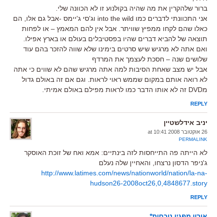
ברור שלהקרין את מה שהיה בקולנוע זו לא הכוונה שלי.
אני התכוונתי לדברים כמו into the wild וג'סי ג'יימס -אבל גם אלו, הם
כאלו שהם לקחו ממפיץ שוויתר. אבל אין להם המאמץ – או לפחות
תוצאה של להביא דברים שהיו בפסטיבלים בעולם או בארץ אפילו.
ואם אתה לא מרגיש שיש סרטים בימינו שלא שווה להזכר בהם עוד
שלושים שנה – חסכת לעצמך את המרדף
אבל יש מצב שאחת הסיבות למה אתה מרגיש שהם לא שווים כי אתה
לא רואה אותם במקום שממש ראוי לראות. וגם אם זה באולם גדול
מDVD זה לא אותו הדבר כמו לראות מפילם באולם אמיתי.
REPLY
יניב אידלשטיין
26 אוקטובר 2008 at 10:41
PERMALINK
לא הייתה פה התייחסות לזה בינתיים: אמא ואח של זוכת האוסקר
ג'ניפר הדסון נרצחו, והאחיין שלה נעלם
http://www.latimes.com/news/nationworld/nation/la-na-
hudson26-2008oct26,0,4848677.story
REPLY
אורון מפגין נוכחות*