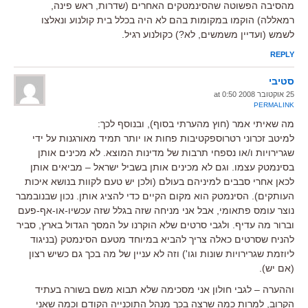
מהסיבה הפשוטה שהסינמטקים האחרים (שדרות, ראש פינה,
רמאללה) הוקמו במקומות בהם לא היה בכלל בית קולנוע ונאלצו
לשמש (ועדיין משמשים, לא?) כקולנוע רגיל.
REPLY
סטיבי
25 אוקטובר 2008 at 0:50
PERMALINK
מה שאיתי אמר (חוץ מהערתי בסוף), ובנוסף לכך:
למיטב זכרוני רטרוספקטיבות פחות או יותר תמיד מאורגנות על ידי
שגרירויות ו/או נספחי תרבות של מדינות המוצא. לא מכינים אותן
בסינמטק עצמו. וגם לא מכינים אותן בשביל ישראל – מביאים אותן
לכאן אחרי סבבים למיניהם בעולם (ולכן יש טעם לקוות בנושא איכות
העותקים). הסינמטק הוא מקום הקיים כדי להציג אותן. נכון שבנובמבר
נוצר עומס פתאומי, אבל אני מניחה שזה בגלל שזה עכשיו-או-אף-פעם
וברור מה עדיף. ולגבי סרטים שלא הוקרנו על המסך הגדול בארץ, סביר
להניח שסרטים כאלה צריך להביא במיוחד מטעם הסינמטק (בניגוד
ליוזמת שגרירויות שונות וגו') וזה לא עניין של מה בכך גם כשיש רצון
(אם יש).
וההערה – לגבי חולון אני מסכימה שלא תבוא משם בשורה בעתיד
הקרוב, למרות כמה שרצה בכך מנהל התוכנייה הקודם וכמה שאני