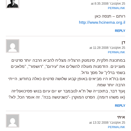
25 אוקטובר 2008 at 8:35
PERMALINK
רותם – תנסה כאן
http://www.hcinema.org.il
REPLY
דן
25 אוקטובר 2008 at 11:28
PERMALINK
במתכונת חלקית, סינמטק הרצליה מצליח להביא הרבה יותר סרטים
מעניינים. הזדמנות מעולה להשלים את "עירום", "רושפור", "מלאכים
בשמי ברלין" על מסך גדול.
אם בת"א היו מביאים באופן קבוע שלושה סרטים כאלה בחודש, הייתי
הרבה יותר שמח.
ןעןד דבר, בתוכנייה של ת"א לנובמבר יש יום עיום בנוש פסיכואנליזה
(או משהו דומה). הסרט המוקרן -"כשניטשה בכה". זה אומר הכל, לא?
REPLY
איתי
25 אוקטובר 2008 at 13:32
PERMALINK