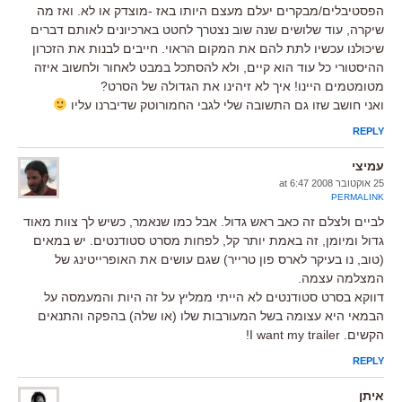
הפסטיבלים/מבקרים יעלם מעצם היותו באז -מוצדק או לא. ואז מה
שיקרה, עוד שלושים שנה שוב נצטרך לחטט בארכיונים לאותם דברים
שיכולנו עכשיו לתת להם את המקום הראוי. חייבים לבנות את הזכרון
ההיסטורי כל עוד הוא קיים, ולא להסתכל במבט לאחור ולחשוב איזה
מטומטמים היינו! איך לא זיהינו את הגדולה של הסרט?
ואני חושב שזו גם התשובה שלי לגבי החמורוטק שדיברנו עליו
REPLY
עמיצי
25 אוקטובר 2008 at 6:47
PERMALINK
לביים ולצלם זה כאב ראש גדול. אבל כמו שנאמר, כשיש לך צוות מאוד
גדול ומיומן, זה באמת יותר קל, לפחות מסרט סטודנטים. יש במאים
(טוב, נו בעיקר לארס פון טרייר) שגם עושים את האופרייטינג של
המצלמה עצמה.
דווקא בסרט סטודנטים לא הייתי ממליץ על זה היות והמעמסה על
הבמאי היא עצומה בשל המעורבות שלו (או שלה) בהפקה והתנאים
הקשים. I want my trailer!
REPLY
איתן