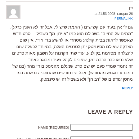
דן
26 אוקטובר 2008 at 21:53
PERMALINK
גם לי אין בעיה עם קשישים ( האמת שיש לי, אבל זה לא הענין כרגע).
"מתים על החיים" בשבילם הוא כמו "איירון מן" בשבילי – סרט חדש
שאפשר לראות בבית קולנוע מסחרי או להשיג בדי וי די. אין שום
הצדקה שאולם הסינמטק יתן לסרטים האלה, במיוחד לכאלה שזכו
להצלחה מסוימת בקולנוע, עוד שתי הקרנות על חשבון מאות סרטים
שלא נראו כבר הרבה זמן, שפונים לקהל צעיר ומבוגר כאחד.
זה נחמד שמדי פעם יש שם סרט שנעלם מהמסכים די מהר (בנו של
רמבו זו דוגמא מהחודש), אבל היו חודשים שהתוכניה נראתה כמו
מחסן עודפים של "רב חן" ולא בשביל זה יש סינמטק.
REPLY
Leave a Reply
NAME (REQUIRED)