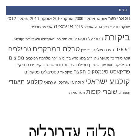
תגים
אבי נשר
אוסקר 2011
אוסקר 2012
אוסקר 2009
אוסקר 2010
3D
אווטאר
אנימציה
אוסקר 2015
ארבעה כוכבים
אוסקר 2013
אוסקר 2014
ביקורת
גיבורי על
דוקאביב
האחים כהן
האקדמיה הישראלית לקולנוע
טבלת המבקרים
טריילרים
הספד
הערת שוליים
וודי אלן
מפיצים
יוסף סידר
כריסטופר נולן
מדע בדיוני
מלחמת הכוכבים
לייב בלוג
מוזיקה
סטיבן ספילברג
סרטים קצרים
נטפליקס
סאנדאנס
סיכום חודש
סרטי קיץ
פודקאסט סינמסקופ הקצה
פסטיבלים
פסקולים
פיקסאר
קולנוע ישראלי
קולנוע תיעודי
קולנוע ישראלי עצמאי
שוברי קופות
תסריטאות
קטנוניזם