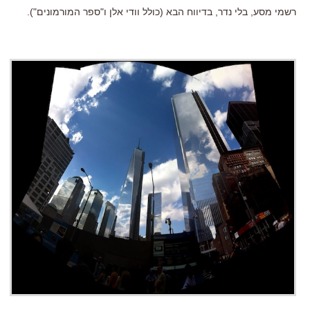
רשמי מסע, בלי נדר, בדיווח הבא (כולל וודי אלן ו"ספר המורמונים").