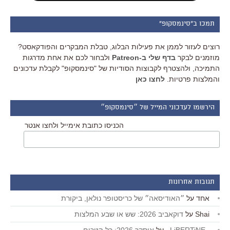
תמכו ב"סינמסקופ"
רוצים לעזור לממן את פעילות הבלוג, טבלת המבקרים והפודקאסט?
מוזמנים לבקר
בדף שלי ב-Patreon
ולבחור לכם את אחת מדרגות
התמיכה, ולהצטרף לקבוצות הסודיות של "סינמסקופ" לקבלת עדכונים
והמלצות פרטיות.
לחצו כאן
הירשמו לעדכוני המייל של ״סינמסקופ״
הכניסו כתובת אימייל ולחצו אנטר
תגובות אחרונות
אחד
על
״האודיסאה״ של כריסטופר נולאן, ביקורת
Shai
על
דוקאביב 2026: שש או שבע המלצות