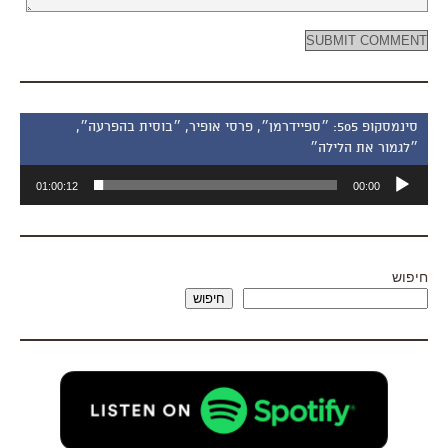
סינמסקופ 505: ״ספיידרמן״, פרסי אופיר, ״בוסית בהפרעה״,
״לגמור את הלילה״
נגן
01:00:12
00:00
אודיו
חיפוש
חיפוש