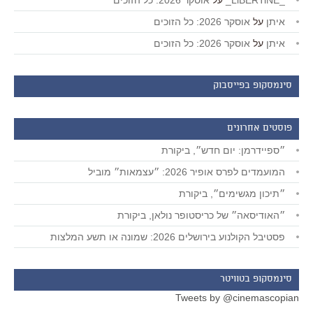
_LiBERTiNE_
על
אוסקר 2026: כל הזוכים
איתן
על
אוסקר 2026: כל הזוכים
איתן
על
אוסקר 2026: כל הזוכים
סינמסקופ בפייסבוק
פוסטים אחרונים
״ספיידרמן: יום חדש״, ביקורת
המועמדים לפרס אופיר 2026: ״עצמאות״ מוביל
״תיכון מגשימים״, ביקורת
״האודיסאה״ של כריסטופר נולאן, ביקורת
פסטיבל הקולנוע בירושלים 2026: שמונה או תשע המלצות
סינמסקופ בטוויטר
Tweets by @cinemascopian