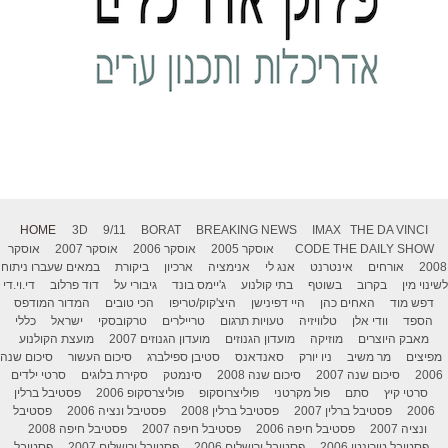
HOME
3D
9/11
BORAT
BREAKING NEWS
IMAX
THE DA VINCI
THE DAILY SHOW
CODE
אוסקר 2005
אוסקר 2006
אוסקר 2007
אוסקר
2008
אורחים
אינטרנט
אנג לי
אנימציה
ארכיון
ביקורת
במאים שעברו ניתוח
לשינוי מין
בקרוב
בשוטף
בתי קולנוע
ג'יימס בונד
גיבורי על
דוד פרלוב
די.וי.די
דפש מוד
האחים כהן
היי דפינישן
היצ'קוק/טריפו
הכי טובים
המדור המודפס
הספד
וודי אלן
טלוויזיה
טעויות תרגום
טריילרים
טרקובסקי
ישראל
כללי
מאבק היוצרים
מוזיקה
מועדון הגנוזים
מועדון הגנוזים 2007
מועצת הקולנוע
מפיצים
מר משיב
ניו יורק
סאנדאנס
סטיבן ספילברג
סיכום העשור
סיכום שנה
2006
סיכום שנה 2007
סיכום שנה 2008
סינמטק
סקירת בלוגים
סרטי ילדים
סרטי קיץ
סתם
פול מקרטני
פוליצרוסקופ
פוליצרסקופ 2006
פסטיבל ברלין
2006
פסטיבל ברלין 2007
פסטיבל ברלין 2008
פסטיבל ונציה 2006
פסטיבל
ונציה 2007
פסטיבל חיפה 2006
פסטיבל חיפה 2007
פסטיבל חיפה 2008
פסטיבל טורונטו 2006
פסטיבל ירושלים 2006
פסטיבל ירושלים 2007
פסטיבל