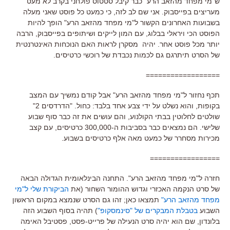
ש"מי מפחד מהזאב הרע" כבר קיבל סטטוס פולחני בקרב לא מעט
מעריצים בפייסבוק. אני שם לב לזה, כי כמעט כל פוסט שאני מעלה
בשבועות האחרונים הקשור ל"מי מפחד מהזאב הרע" הופך להיות
הפוסט הכי ויראלי בבלוג, עם המון לייקים ושיתופים בפייסבוק, הרבה
יותר מכל פוסט אחר. יהיה מסקרן לראות האם הנוכחות האינטרנטית
של הסרט תיתרגם גם לכמות נכבדת של רוכשי כרטיסים.
==================
תכף נחזור ל"מי מפחד מהזאב הרע" אבל קודם נמשיך עם המצב
בקופות, והוא נשלט על ידי צבע אחד בלבד: כחול. "הדרדסים 2"
שולטים לחלוטין בבתי הקולנוע, והם עושים את זה כבר סוף שבוע
שלישי. הם נמצאים כבר בסביבות ה-300,000 כרטיסים, עם קצב
מכירות מסחרר של כמעט מאה אלף כרטיסים בשבוע.
=================
חזרה ל"מי מפחד מהזאב הרע". התחנה הבינלאומית הגדולה הבאה
של סרט הנקמה האכזרי וגדוש ההומור השחור (את
הביקורת שלי ל"מי
מפחד מהזאב הרע"
תמצאו כאן; זהו גם הסרט שנמצא במקום הראשון
השבוע
בטבלת המבקרים של "סינמסקופ"
) תהיה בסוף השבוע הזה
בלונדון, שם הוא יהיה סרט הנעילה של פרייט-פסט, פסטיבל האימה