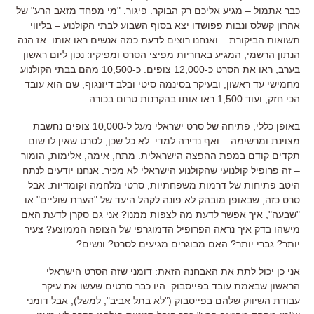
כבר אתמול – מגיע אליכם רק הבוקר. פיגור. "מי מפחד מזאב הרע" של
אהרון קשלס ונבות פפושדו יצא בסוף השבוע לבתי הקולנוע – בליווי
תשואות הביקורת – ואנחנו רוצים לדעת כמה אנשים ראו אותו. אז הנה
הנתון הרשמי, המגיע באחריות מפיצי הסרט ומפיקיו: נכון ליום ראשון
בערב, ראו את הסרט כ-12,000 צופים. כ-10,500 מהם בבתי הקולנוע
מחמישי עד ראשון, ובעיקר בסינמה סיטי ובלב דיזנגוף, שם הוא עובד
הכי חזק, ועוד 1,500 ראו אותו בהקרנות טרום בכורה.
באופן כללי, פתיחה של סרט ישראלי מעל ל-10,000 צופים נחשבת
מצוינת ומרשימה – ואף נדירה למדי. לא כל שכן, לסרט שאין לו שום
תקדים קודם במפת ההפצה הישראלית. מתח, אימה, אלימות, הומור
– זה פרופיל קולנועי שהקולנוע הישראלי לא מכיר. אנחנו יודעים לנתח
היטב פתיחות של דרמות משפחתיות, סרטי מלחמה וקומדיות. אבל
סרט כזה, שבאופן מובהק לא פונה לקהל היעד של "הערת שוליים" או
"שבעה", איך אפשר לדעת מה לצפות ממנו? אני גם סקרן לדעת האם
מישהו בדק איך נראה הפרופיל הדמוגרפי של הצופה הממוצע? צעיר
יותר? גברי יותר? האם מבוגרים מגיעים לסרט? ונשים?
אני כן יכול לתת את האבחנה הזאת:
דומני שזה הסרט הישראלי
הראשון שבאמת עובד בפייסבוק. היו כבר סרטים שעשו את עיקר
עבודת השיווק שלהם בפייסבוק ("לא בתל אביב", למשל), אבל דומני