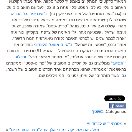
המאוד סלקטיבי המתקיים באמפייר לסטר סקוור, אחד מבתי הקולנוע
האהובים עליי בעולם. הפסטיבל ייפתח ב-22.8 וינעל עם הזאבים ב-26
בו (גם "בשר תותחים" של איתן גפני יוקרן בו).
ב"אינדיפנדנט" הבריטי
שמו לב לכך שפתאום מגיעים סרטי אימה מישראל ודיברו על כך עם
אהרון קשלס ועם אלן ג'ונס, מנהל "פרייט-פסט" שמודה שאכן, יש גל
אימה ישראלי, שמגיעה אחרי גלי האימה של צרפת, מקסיקו ונורווגיה.
"אחת לכמה שנים יש לסרטי האימה נקודה גיאוגרפית חמה חדשה",
אומר ג'ונס, "ועכשיו זה ישראל".
ב"טיים אאוט" הלונדוני
בוחרים את
חמשת הסרטים הכי מסקרנים בפסטיבל – המכיל 51 סרטים – ובתוכם
רק סרט אחד שאינו דובר אנגלית, "מי מפחד מהזאב הרע".
ובבלוג
"`twitch
" ממליצים גם על הסרטים הטובים של "פרייט-פסט" וממקמים
בראש את "מממ"ה", שהוא מבחינתם אחד הסרטים הטובים של השנה.
גם "בשר תותחים" של איתן גפני בין המומלצים שם.
Categories:
בשוטף
«
מסרתי ד"ש לברודוויי
מגלה את אמריקה: מוודי אלן ועד ל"ספר המורמונים"
»