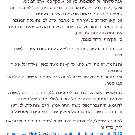
אבל סליחה על הפלצנות, בין זוכי אוסקר כמו ארגו הבינוני.
ואוקיי, קאן וברלין יכולים לבחור בדברים טובים, אבל לא בבחירות
שמייצגות סרטים באמת מרגשים וצעירים, רעננים.
זוכי קאן האחרונים: עץ החיים, אהבה, סרט לבן (האנקה המנוכר
הוא הבמאי האהוב עליהם ביותר, במקום כמה אסייתים וצרפתים
עם חמלה ורעננות גם יחד),
בין הקירות, הדוד בונמי.
הבנתם את הרעיון המרכזי, ממליץ לא לתת שום חשיבות לשום
פרס.
זה נחמד, זה נותן חשיפה, ועדיין- זה מעיד פאקין נאדה על איכות
הסרטים.
ואם גטסבי המביש עוד ייזכה לאיזה פרס שתיים, אפשר יהיה לסגור
הבאסטה.
כמו אופיר הישראלי, ככה גם לפרסים הללו, אם היו נותנים לעשרה
טעמים באמת טובים לבחור (במקום למלא את החלל המנוכר
לדוגמא, היה נבחר אולי משהו יותר אמיץ, הגם שזה סרט לא רע)
היו נותנים בשר ומשמעות של פאקין איכות בפרסים ובפסטיבלים.
לאופיר הישראלי, לפחות לפי טעם שפוי (שמייצגים הנאה ואכות גם
יחד) בדף זה
teyourmusic.com/list/DavidIs/hey__watch_it__best_films_of_2013/