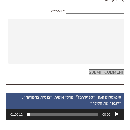
WEBSITE
סינמסקופ 505: ״ספיידרמן״, פרסי אופיר, ״בוסית בהפרעה״,
״לגמור את הלילה״
נגן
01:00:12
00:00
אודיו