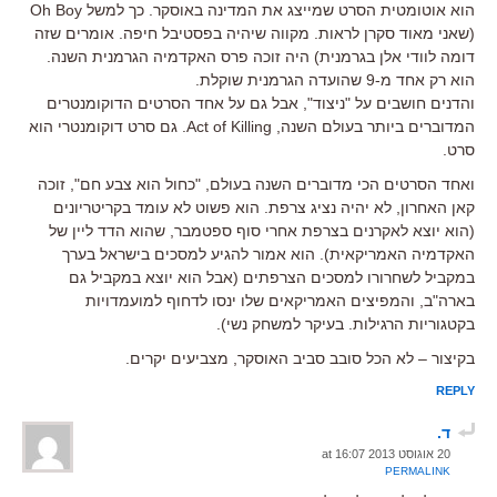
הוא אוטומטית הסרט שמייצג את המדינה באוסקר. כך למשל Oh Boy
(שאני מאוד סקרן לראות. מקווה שיהיה בפסטיבל חיפה. אומרים שזה
דומה לוודי אלן בגרמנית) היה זוכה פרס האקדמיה הגרמנית השנה.
הוא רק אחד מ-9 שהועדה הגרמנית שוקלת.
והדנים חושבים על "ניצוד", אבל גם על אחד הסרטים הדוקומנטרים
המדוברים ביותר בעולם השנה, Act of Killing. גם סרט דוקומנטרי הוא
סרט.
ואחד הסרטים הכי מדוברים השנה בעולם, "כחול הוא צבע חם", זוכה
קאן האחרון, לא יהיה נציג צרפת. הוא פשוט לא עומד בקריטריונים
(הוא יוצא לאקרנים בצרפת אחרי סוף ספטמבר, שהוא הדד ליין של
האקדמיה האמריקאית). הוא אמור להגיע למסכים בישראל בערך
במקביל לשחרורו למסכים הצרפתים (אבל הוא יוצא במקביל גם
בארה"ב, והמפיצים האמריקאים שלו ינסו לדחוף למועמדויות
בקטגוריות הרגילות. בעיקר למשחק נשי).
בקיצור – לא הכל סובב סביב האוסקר, מצביעים יקרים.
REPLY
ד.
20 אוגוסט 2013 at 16:07
PERMALINK