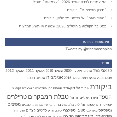
המועמדים לפרס אופיר 2026: ״עצמאות״ מוביל
״תיכון מגשימים״, ביקורת
״האודיסאה״ של כריסטופר נולאן, ביקורת
פסטיבל הקולנוע בירושלים 2026: שמונה או תשע המלצות
סינמסקופ בטוויטר
Tweets by @cinemascopian
תגים
אבי נשר
אוסקר 2011
אוסקר 2012
אוסקר 2009
אוסקר 2010
3D
אווטאר
אנימציה
אוסקר 2015
ארבעה כוכבים
אוסקר 2013
אוסקר 2014
ביקורת
גיבורי על
דוקאביב
האחים כהן
האקדמיה הישראלית לקולנוע
טבלת המבקרים
טריילרים
הספד
הערת שוליים
וודי אלן
מפיצים
יוסף סידר
כריסטופר נולן
מדע בדיוני
מלחמת הכוכבים
לייב בלוג
מוזיקה
סטיבן ספילברג
סרטים קצרים
נטפליקס
סאנדאנס
סיכום חודש
סרטי קיץ
פודקאסט סינמסקופ הקצה
פסטיבלים
פסקולים
פיקסאר