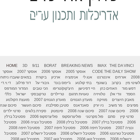
HOME
3D
9/11
BORAT
BREAKING NEWS
IMAX
THE DA VINCI
THE DAILY SHOW
CODE
אוסקר 2005
אוסקר 2006
אוסקר 2007
אוסקר
2008
אורחים
אינטרנט
אנג לי
אנימציה
ארכיון
ביקורת
במאים שעברו ניתוח
לשינוי מין
בקרוב
בשוטף
בתי קולנוע
ג'יימס בונד
גיבורי על
דוד פרלוב
די.וי.די
דפש מוד
האחים כהן
היי דפינישן
היצ'קוק/טריפו
הכי טובים
המדור המודפס
הספד
וודי אלן
טלוויזיה
טעויות תרגום
טריילרים
טרקובסקי
ישראל
כללי
מאבק היוצרים
מוזיקה
מועדון הגנוזים
מועדון הגנוזים 2007
מועצת הקולנוע
מפיצים
מר משיב
ניו יורק
סאנדאנס
סטיבן ספילברג
סיכום העשור
סיכום שנה
2006
סיכום שנה 2007
סיכום שנה 2008
סינמטק
סקירת בלוגים
סרטי ילדים
סרטי קיץ
סתם
פול מקרטני
פוליצרוסקופ
פוליצרסקופ 2006
פסטיבל ברלין
2006
פסטיבל ברלין 2007
פסטיבל ברלין 2008
פסטיבל ונציה 2006
פסטיבל
ונציה 2007
פסטיבל חיפה 2006
פסטיבל חיפה 2007
פסטיבל חיפה 2008
פסטיבל טורונטו 2006
פסטיבל ירושלים 2006
פסטיבל ירושלים 2007
פסטיבל
ירושלים 2008
פסטיבל קאן 2006
פסטיבל קאן 2007
פסטיבל קאן 2008