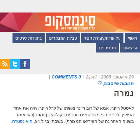
ראשי
על אודות/יצירת קשר
טבלת המבקרים
ביקורות סרטים
הרצאות
תסריט.ים
29 אוקטובר 2008 | 21:41
~
0 COMMENTS
|
תגובות פייסבוק
גמרה
לאסטל ריינר, אמא של רוב ריינר ואשתו של קרל ריינר, היה את אחד
הפאנץ'-ליינים הכי מפורסמים וזכורים בקולנוע בן זמננו (ראו אותו
בשניה האחרונה של הווידיאו המצורף). בשבת, בגיל 94,
היא נפטרה
.