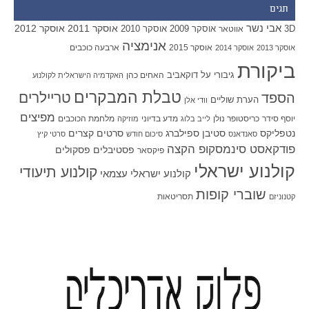
תגים
אבי נשר
אוסקר 2011
אוסקר 2012
אוסקר 2009
אוסקר 2010
3D
אווטאר
אנימציה
אוסקר 2015
ארבעה כוכבים
אוסקר 2013
אוסקר 2014
ביקורת
גיבורי על
דוקאביב
האחים כהן
האקדמיה הישראלית לקולנוע
טבלת המבקרים
טריילרים
הספד
הערת שוליים
וודי אלן
מפיצים
יוסף סידר
כריסטופר נולן
מדע בדיוני
מלחמת הכוכבים
לייב בלוג
מוזיקה
סטיבן ספילברג
סרטים קצרים
נטפליקס
סאנדאנס
סיכום חודש
סרטי קיץ
פודקאסט סינמסקופ הקצה
פסטיבלים
פסקולים
פיקסאר
קולנוע ישראלי
קולנוע תיעודי
קולנוע ישראלי עצמאי
שוברי קופות
תסריטאות
קטנוניזם