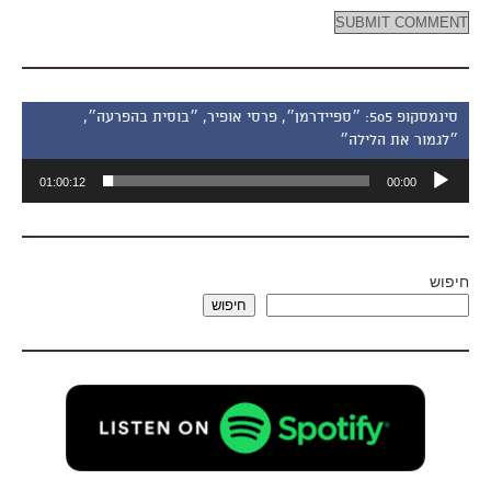
סינמסקופ 505: ״ספיידרמן״, פרסי אופיר, ״בוסית בהפרעה״,
״לגמור את הלילה״
נגן
01:00:12
00:00
אודיו
חיפוש
חיפוש