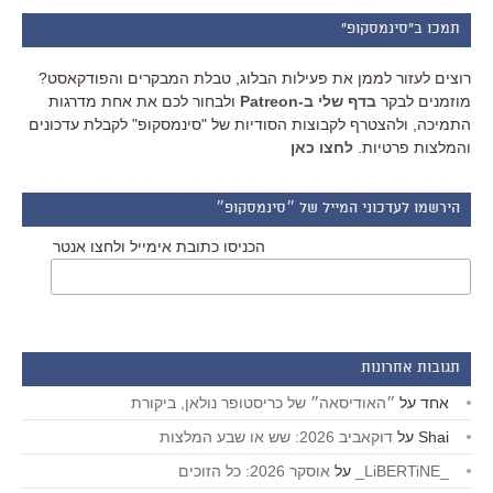
תמכו ב"סינמסקופ"
רוצים לעזור לממן את פעילות הבלוג, טבלת המבקרים והפודקאסט?
מוזמנים לבקר
בדף שלי ב-Patreon
ולבחור לכם את אחת מדרגות
התמיכה, ולהצטרף לקבוצות הסודיות של "סינמסקופ" לקבלת עדכונים
והמלצות פרטיות.
לחצו כאן
הירשמו לעדכוני המייל של ״סינמסקופ״
הכניסו כתובת אימייל ולחצו אנטר
תגובות אחרונות
אחד
על
״האודיסאה״ של כריסטופר נולאן, ביקורת
Shai
על
דוקאביב 2026: שש או שבע המלצות
_LiBERTiNE_
על
אוסקר 2026: כל הזוכים