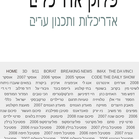
HOME
3D
9/11
BORAT
BREAKING NEWS
IMAX
THE DA VINCI
THE DAILY SHOW
CODE
אוסקר 2005
אוסקר 2006
אוסקר 2007
אוסקר
2008
אורחים
אינטרנט
אנג לי
אנימציה
ארכיון
ביקורת
במאים שעברו ניתוח
לשינוי מין
בקרוב
בשוטף
בתי קולנוע
ג'יימס בונד
גיבורי על
דוד פרלוב
די.וי.די
דפש מוד
האחים כהן
היי דפינישן
היצ'קוק/טריפו
הכי טובים
המדור המודפס
הספד
וודי אלן
טלוויזיה
טעויות תרגום
טריילרים
טרקובסקי
ישראל
כללי
מאבק היוצרים
מוזיקה
מועדון הגנוזים
מועדון הגנוזים 2007
מועצת הקולנוע
מפיצים
מר משיב
ניו יורק
סאנדאנס
סטיבן ספילברג
סיכום העשור
סיכום שנה
2006
סיכום שנה 2007
סיכום שנה 2008
סינמטק
סקירת בלוגים
סרטי ילדים
סרטי קיץ
סתם
פול מקרטני
פוליצרוסקופ
פוליצרסקופ 2006
פסטיבל ברלין
2006
פסטיבל ברלין 2007
פסטיבל ברלין 2008
פסטיבל ונציה 2006
פסטיבל
ונציה 2007
פסטיבל חיפה 2006
פסטיבל חיפה 2007
פסטיבל חיפה 2008
פסטיבל טורונטו 2006
פסטיבל ירושלים 2006
פסטיבל ירושלים 2007
פסטיבל