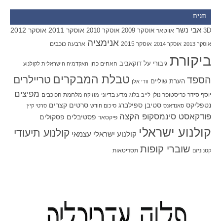
תגים
אבי נשר
אוסקר 2011
אוסקר 2012
אוסקר 2009
אוסקר 2010
3D
אווטאר
אנימציה
אוסקר 2015
ארבעה כוכבים
אוסקר 2013
אוסקר 2014
ביקורת
גיבורי על
דוקאביב
האחים כהן
האקדמיה הישראלית לקולנוע
טבלת המבקרים
טריילרים
הספד
הערת שוליים
וודי אלן
מפיצים
יוסף סידר
כריסטופר נולן
מדע בדיוני
מלחמת הכוכבים
לייב בלוג
מוזיקה
סטיבן ספילברג
סרטים קצרים
נטפליקס
סאנדאנס
סיכום חודש
סרטי קיץ
פודקאסט סינמסקופ הקצה
פסטיבלים
פסקולים
פיקסאר
קולנוע ישראלי
קולנוע תיעודי
קולנוע ישראלי עצמאי
שוברי קופות
תסריטאות
קטנוניזם