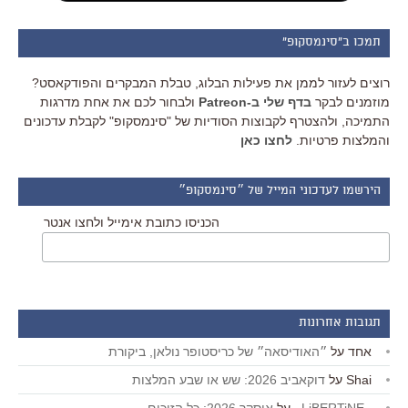
תמכו ב"סינמסקופ"
רוצים לעזור לממן את פעילות הבלוג, טבלת המבקרים והפודקאסט?
מוזמנים לבקר
בדף שלי ב-Patreon
ולבחור לכם את אחת מדרגות
התמיכה, ולהצטרף לקבוצות הסודיות של "סינמסקופ" לקבלת עדכונים
והמלצות פרטיות.
לחצו כאן
הירשמו לעדכוני המייל של ״סינמסקופ״
הכניסו כתובת אימייל ולחצו אנטר
תגובות אחרונות
אחד
על
״האודיסאה״ של כריסטופר נולאן, ביקורת
Shai
על
דוקאביב 2026: שש או שבע המלצות