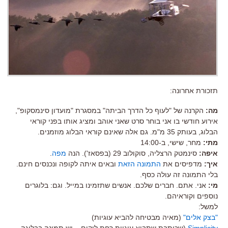
תזכורת אחרונה:
מה:
הקרנה של "לעוף כל הדרך הביתה" במסגרת "מועדון סינמסקופ",
אירוע חודשי בו אני בוחר סרט שאני אוהב ומציג אותו בפני קוראי
הבלוג, בעותק 35 מ"מ. גם אלה שאינם קוראי הבלוג מוזמנים.
מתי:
מחר, שישי, ב-14:00
איפה:
סינמטק הרצליה, סוקולוב 29 (בפסאז'). הנה
מפה
.
איך:
מדפיסים את
התמונה הזאת
ובאים איתה לקופה ונכנסים חינם.
בלי התמונה זה עולה כסף.
מי:
אני. אתם. חברים שלכם. אנשים שתזמינו במייל. וגם: בלוגרים
נוספים וקוראיהם.
למשל:
"בצק אלים"
(מאיה מבטיחה להביא עוגיות)
Simplicity
(שכותבת שתביא עוגיות רחת לוקום – יש תמונה בבלוגה –