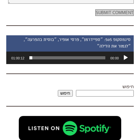
סינמסקופ 505: ״ספיידרמן״, פרסי אופיר, ״בוסית בהפרעה״,
״לגמור את הלילה״
נגן
01:00:12
00:00
אודיו
חיפוש
חיפוש