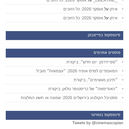
_LiBERTiNE_
על
אוסקר 2026: כל הזוכים
איתן
על
אוסקר 2026: כל הזוכים
איתן
על
אוסקר 2026: כל הזוכים
סינמסקופ בפייסבוק
פוסטים אחרונים
״ספיידרמן: יום חדש״, ביקורת
המועמדים לפרס אופיר 2026: ״עצמאות״ מוביל
״תיכון מגשימים״, ביקורת
״האודיסאה״ של כריסטופר נולאן, ביקורת
פסטיבל הקולנוע בירושלים 2026: שמונה או תשע המלצות
סינמסקופ בטוויטר
Tweets by @cinemascopian