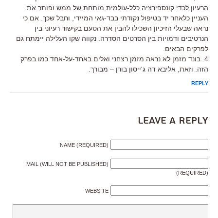
הרעיון לכדי קונספירציה כלל-עולמית מותחת של ממש ופותר את
העניין כלאחר יד בטיפול נקודתי בבד-גאי המיידי, וחבל שכך. אם כי
נראה שבעלי הזיכיון השכילו להבין את הטעם בקישור רעיוני בין
הנרטיבים ודמויות בין הסרטים הסדרה. נקווה שקו העלילה יימתח גם
לפרקים הבאים.
4. בונד מזמן לא נראה מזמן רצחני ואלים באחד-על-אחד כמו בפרק
הזה. וזאת, אליבא דה ג'ייסון בורן – מבורך.
REPLY
Leave a Reply
NAME (REQUIRED)
MAIL (WILL NOT BE PUBLISHED)
(REQUIRED)
WEBSITE