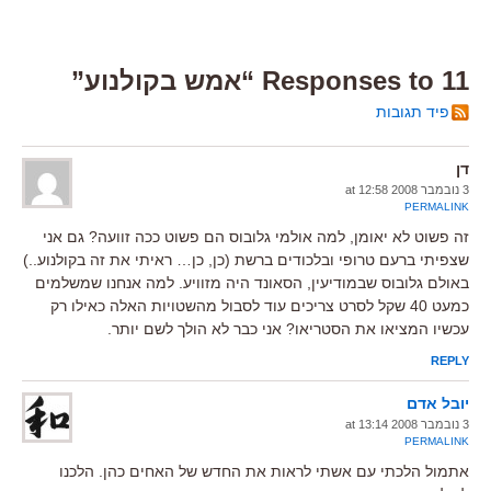
11 Responses to “אמש בקולנוע”
פיד תגובות
דן
3 נובמבר 2008 at 12:58
PERMALINK
זה פשוט לא יאומן, למה אולמי גלובוס הם פשוט ככה זוועה? גם אני
שצפיתי ברעם טרופי ובלכודים ברשת (כן, כן… ראיתי את זה בקולנוע..)
באולם גלובוס שבמודיעין, הסאונד היה מזוויע. למה אנחנו שמשלמים
כמעט 40 שקל לסרט צריכים עוד לסבול מהשטויות האלה כאילו רק
עכשיו המציאו את הסטריאו? אני כבר לא הולך לשם יותר.
REPLY
יובל אדם
3 נובמבר 2008 at 13:14
PERMALINK
אתמול הלכתי עם אשתי לראות את החדש של האחים כהן. הלכנו