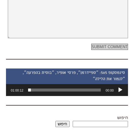
סינמסקופ 505: ״ספיידרמן״, פרסי אופיר, ״בוסית בהפרעה״,
״לגמור את הלילה״
נגן
01:00:12
00:00
אודיו
חיפוש
חיפוש