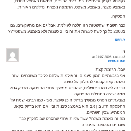
לקולנוע בקניון גבעתיים. כמו בימי הביניים, פתאום באמצע הסרט,
באמצע סצנה, באמצע משפט, התמונה נעצרת ונדלקים האורות.
הפסקה.
כבר חשבתי שהשטות הזו הלכה לעולמה, אבל גם אם מתעקשים, גם
ב2008 כל כך קשה לעשות את זה בין 2 סצנות ולא באמצע משפט???
REPLY
זיו
3 נובמבר 2008 at 21:07
PERMALINK
יובל, הגזמת קצת.
אני בגבעתיים המון פעמים, והאולמות שלהם כל כך משובחים- שזה
באמת קצת קטנוני להתלונן על סצנה.
הרי זה לא כמו בירושלים, שהסרט ממשיך אחרי ההפסקה מרחק גדול
ממה שהיה בתחילת ההפסקה.
בגבעתיים הסרט ממשיך בדיוק היכן שעצר, ואני- כמו רבים- שמח על
ההפסקה הזו, בין אם היא באמצע סצנות ובין אם היא בדיוק בקאט
המפתיע שבין השתיים.
מה זה באמת משנה? עשר שניות אחרי שהסרט שב להקרין כבר
שוכחים מהסצנה שנעצרה.
ואני שמח שיש קולנוע אחד איכותי במדינה הזאת שגם עוצר באמצע