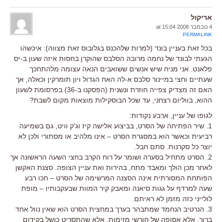
אריקול
4 נובמבר 2008 at 15:04
PERMALINK
בכל זאת בעניין בונד (למרות שלהכנס בגלובוס זאת מצווה): איכשהו
הגעתי לבונד של נחמה מרובה הסלבס שהוקרן בחסות איזה שעון ב-יס
פלאנט. אני מניח שיש אנשים ששואבים הנאה עצומה מלהתחכך
שעתיים וחצי במיינור סלבס א-לה האח הגדול ויון תומרקין וכאלה, אך
האם זה מצדיק צפייה חוזרת ונשנית (הפסקנו ב-36) בפרסומת לשעון
ההוא, בווליום רצחני, עד שכל הבוסקילות מוצאות מקום לשבת?
לגופו של עניין, ארבע נקודות:
1. שיר הפתיחה של הסרט, בביצוע אלישה קיז וג'ק וויט, גם בשמיעה
רביעית וכאשר הוא במסגרת הסרט – אינו מלהיב או מסתורי ולכן לא
יוצר כל סקרנות. סתם חבל.
2. הסרט מתחיל בסערה ושומר על רוח הקרב בחצי השעה הראשונה אך
לאחר מכן הולך ומאבד מתח, בהירות ואת עניין הצופה. סצנת האקשן
הפותחת המסורתית אינה הסצנה המרשימה של הסרט – חכו רבע
שעה למרדף על גגות סיאנה ומאבק קיר המוות שבעקבותיו – מופת
לולייני כזה מזמן לא ראיתם.
3. הנרטיב הנחמד שמתבהר בערך במחצית הסרט הוא שאין נוול אחד
ברור, אלא אסופה של חורשי מזימות. אלא שהתסריט כושל בקידום