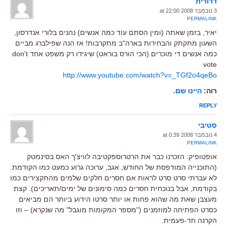
דרורית
3 נובמבר 2008 at 22:00
PERMALINK
יאיר, בזמן שאתה (ומין הסתם עוד כמה אנשים) נהנים בלורי אנדרסון,
השעון מתקתק והבחירות בארה"ב מתקרבות! אז הנה שפילברג מביים
כמה אנשים די מוכרים (הכי הורס בוראט) שיגידו רק משפט אחד don't
vote
http://www.youtube.com/watch?v=_TGf2o4qeBo
רוה:
היינו שם
.
REPLY
סטיבי
4 נובמבר 2008 at 0:39
PERMALINK
אופטופיק: הזכרנו כבר את הרטרוספקטיבה לוויצ'ך האס בסינמטק
(התוכנייה המודפסת של החודש, אגב, ערוכה גרוע כמעט כמו הקודמת.
לא עברתי סרט סרט לראות אם חסרים חלקים שלמים מהתקצירים כמו
בקודמת, אבל בנוכחית חסרים כמה סימונים של ימים/תאריכים). קצת
מעצבן שאת מה שהוא פחות או יותר סרטו הידוע ביותר הם מביאים
כסרט הפתיחה למוזמנים ("מספר המקומות מוגבל" מה שנקרא) – וזו
הקרנה חד-פעמית.