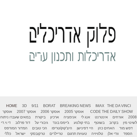
HOME
3D
9/11
BORAT
BREAKING NEWS
IMAX
THE DA VINCI
THE DAILY SHOW
CODE
אוסקר 2005
אוסקר 2006
אוסקר 2007
אוסקר
2008
אורחים
אינטרנט
אנג לי
אנימציה
ארכיון
ביקורת
במאים שעברו ניתוח
לשינוי מין
בקרוב
בשוטף
בתי קולנוע
ג'יימס בונד
גיבורי על
דוד פרלוב
די.וי.די
דפש מוד
האחים כהן
היי דפינישן
היצ'קוק/טריפו
הכי טובים
המדור המודפס
הספד
וודי אלן
טלוויזיה
טעויות תרגום
טריילרים
טרקובסקי
ישראל
כללי