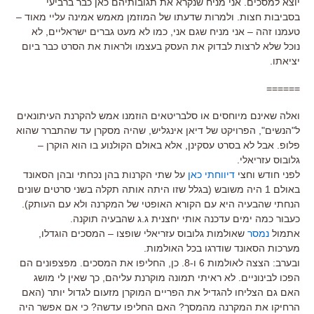
יוצא למסכים. אני מניח שנקרא את תגובותיהם כאן כבר ברביעי
בסביבות חצות. ולמרות שדעתו של המוזמן מאמש אמינה עליי מאוד –
טעמנו זהה – אני מניח שגם אני, כמו לא מעט גברים ישראליים, לא
נוכל שלא לרצות לבדוק את העסק בעצמו ולראות את הסרט כבר ביום
יציאתו.
======
ואלה שאינם מיוחסים או סלבריטאים הוזמנו אמש להקרנת העיתונאים
ל"הנשים", הפרויקט של דיאן אינגליש, שהיה מסקרן עד שהתברר שהוא
פלופ. אבל לא בסרט עסקינן, אלא באולם הקולנוע בו הוא הוקרן –
גלובוס עזריאלי.
לפני חודש וחצי
דיווחתי כאן
על שתי הקרנות בהן נכחתי ובהן הסאונד
באולם 1 היה משובש (בגלל שזו היתה אותה תקלה בשני סרטים שונים
הנחתי שהבעיה היא עם הקורא האופטי של המקרנה ולא עם העותק).
כעבור כמה ימים עדכנה אותי יחצנית ג.ג שהבעיה תוקנה.
אתמול
נמסר
שאולמות גלובוס עזריאלי שופצו – המסכים הוגדלו,
מערכות הסאונד שודרגו בכל האולמות.
ובערב: הצצה לאולמות 6 ו-8. כן, החליפו את המסכים. מפצפונים הם
הפכו לבינוניים. לא ראיתי תמונה מוקרנת עליהם, כך שאין לי מושג
האם גם הצליחו להגדיל את הפריים המוקרן מזעום לגדול יותר (האם
הרחיקו את המקרנה מהמסך? האם החליפו עדשה? כי אם אפשר היה