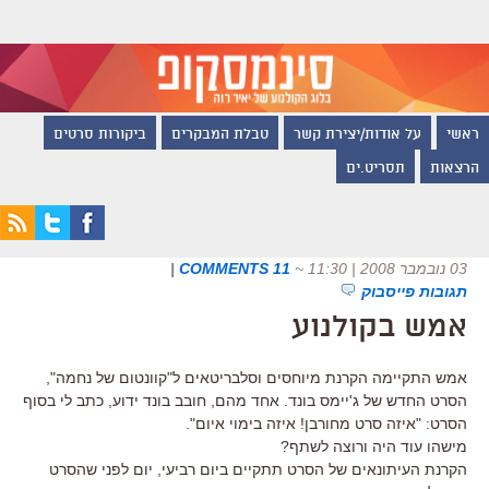
ראשי
על אודות/יצירת קשר
טבלת המבקרים
ביקורות סרטים
הרצאות
תסריט.ים
03 נובמבר 2008 | 11:30
~
11 COMMENTS
|
תגובות פייסבוק
אמש בקולנוע
אמש התקיימה הקרנת מיוחסים וסלבריטאים ל"קוונטום של נחמה",
הסרט החדש של ג'יימס בונד. אחד מהם, חובב בונד ידוע, כתב לי בסוף
הסרט: "איזה סרט מחורבן! איזה בימוי איום".
מישהו עוד היה ורוצה לשתף?
הקרנת העיתונאים של הסרט תתקיים ביום רביעי, יום לפני שהסרט