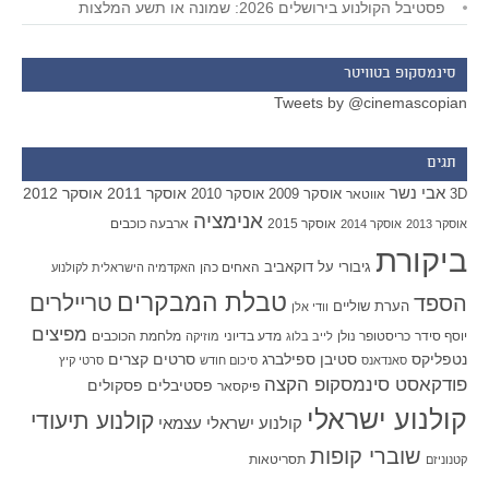
פסטיבל הקולנוע בירושלים 2026: שמונה או תשע המלצות
סינמסקופ בטוויטר
Tweets by @cinemascopian
תגים
אבי נשר
אוסקר 2011
אוסקר 2012
אוסקר 2009
אוסקר 2010
3D
אווטאר
אנימציה
אוסקר 2015
ארבעה כוכבים
אוסקר 2013
אוסקר 2014
ביקורת
גיבורי על
דוקאביב
האחים כהן
האקדמיה הישראלית לקולנוע
טבלת המבקרים
טריילרים
הספד
הערת שוליים
וודי אלן
מפיצים
יוסף סידר
כריסטופר נולן
מדע בדיוני
מלחמת הכוכבים
לייב בלוג
מוזיקה
סטיבן ספילברג
סרטים קצרים
נטפליקס
סאנדאנס
סיכום חודש
סרטי קיץ
פודקאסט סינמסקופ הקצה
פסטיבלים
פסקולים
פיקסאר
קולנוע ישראלי
קולנוע תיעודי
קולנוע ישראלי עצמאי
שוברי קופות
תסריטאות
קטנוניזם