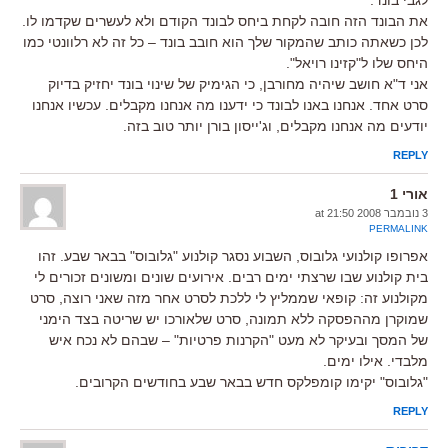
את הבונד הזה חובה לקחת ביחס לבונד הקודם ולא לעשרים שקדמו לו.
לכן כשאתה כותב שהמקור שלך הוא חובב בונד – כל זה לא רלוונטי כמו
היחס שלו ל"קזינו רויאל".
אני ד"א חושב שיהיה מחורבן, כי הגימיק של שינוי בונד יחזיק בדיוק
סרט אחד. אנחנו באנו לבונד כי ידענו מה אנחנו מקבלים. עכשיו אנחנו
יודעים מה אנחנו מקבלים, וג'ייסון בורן יותר טוב בזה.
REPLY
אורי 1
3 נובמבר 2008 at 21:50
PERMALINK
אפרופו קולנועי גלובוס, השבוע נסגר קולנוע "גלובוס" בבאר שבע. זהו
בית קולנוע שבו שרצתי ימים רבים. אירועים שונים ומשונים זכורים לי
מקולנוע זה: קופאי שממליץ לי ללכת לסרט אחר מזה שאני רוצה, סרט
שמוקרן מההפסקה ללא תמונה, סרט שלאורכו יש שריטה בצד הימני
של המסך ובעיקר לא מעט "הקרנות פרטיות" – שבהם לא נכח איש
מלבדי. אילו ימים.
"גלובוס" יקימו קומפלקס חדש בבאר שבע בחודשים הקרובים.
REPLY