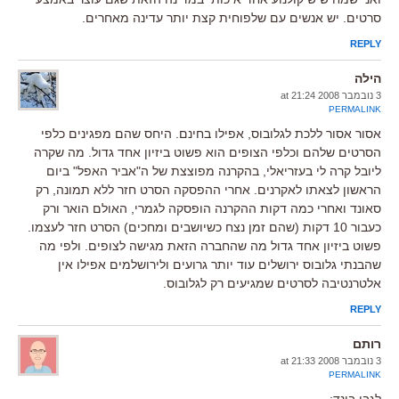
סרטים. יש אנשים עם שלפוחית קצת יותר עדינה מאחרים.
REPLY
הילה
3 נובמבר 2008 at 21:24
PERMALINK
אסור אסור ללכת לגלובוס, אפילו בחינם. היחס שהם מפגינים כלפי
הסרטים שלהם וכלפי הצופים הוא פשוט ביזיון אחד גדול. מה שקרה
ליובל קרה לי בעזריאלי, בהקרנה מפוצצת של ה"אביר האפל" ביום
הראשון לצאתו לאקרנים. אחרי ההפסקה הסרט חזר ללא תמונה, רק
סאונד ואחרי כמה דקות ההקרנה הופסקה לגמרי, האולם הואר ורק
כעבור 10 דקות (שהם זמן נצח כשיושבים ומחכים) הסרט חזר לעצמו.
פשוט ביזיון אחד גדול מה שהחברה הזאת מגישה לצופים. ולפי מה
שהבנתי גלובוס ירושלים עוד יותר גרועים ולירושלמים אפילו אין
אלטרנטיבה לסרטים שמגיעים רק לגלובוס.
REPLY
רותם
3 נובמבר 2008 at 21:33
PERMALINK
לגבי בונד: