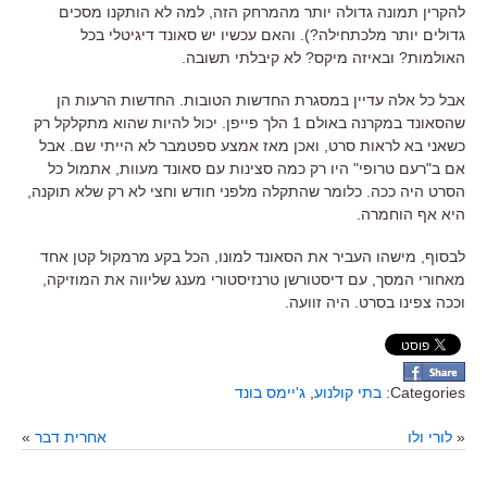
להקרין תמונה גדולה יותר מהמרחק הזה, למה לא הותקנו מסכים
גדולים יותר מלכתחילה?). והאם עכשיו יש סאונד דיגיטלי בכל
האולמות? ובאיזה מיקס? לא קיבלתי תשובה.
אבל כל אלה עדיין במסגרת החדשות הטובות. החדשות הרעות הן
שהסאונד במקרנה באולם 1 הלך פייפן. יכול להיות שהוא מתקלקל רק
כשאני בא לראות סרט, ואכן מאז אמצע ספטמבר לא הייתי שם. אבל
אם ב"רעם טרופי" היו רק כמה סצינות עם סאונד מעוות, אתמול כל
הסרט היה ככה. כלומר שהתקלה מלפני חודש וחצי לא רק שלא תוקנה,
היא אף הוחמרה.
לבסוף, מישהו העביר את הסאונד למונו, הכל בקע מרמקול קטן אחד
מאחורי המסך, עם דיסטורשן טרנזיסטורי מענג שליווה את המוזיקה,
וככה צפינו בסרט. היה זוועה.
Categories:
בתי קולנוע
,
ג'יימס בונד
«
לורי ולו
אחרית דבר
»