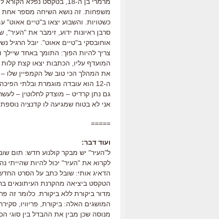
מרמרי בן ה-18, בטקסט נפלא 
משפחות. זה נושא השיחה מספר אחת בעי
כשטויות. והשבוע יצאו ב"טיים אאוט" עם
סרבן ראיונות ידוע, זימבר את "העיר", ש
אוחובסקי ב"טיים אאוט". יובל הרגיל נשל
צריך להיות הפוך: התומך באחד שיילך ו
המועדף עליו, הכתבות יצאו קצת קלות 
את המהלך הכי טוב של הקמפיין שלו – 
ה-12 הוא עובדה מוגמרת ובלתי הפ
גם נתן קרדיט – מוצדק לחלוטין – לעשר
אני לא בטוח שמגיעה לו קדנציה נוספת 
=====
ועוד דבר:
ל"העיר" יש מבקר קולנוע חדש: תום שוב
לקרוא את "העיר" יכול להיות שהייתי נהנ
הדאיג אותי: שובל כתב על הסרט החדש 
הטקסט ביציאה מהקרנת העיתונאים ברבי
מדור ביקורת ללא ביקורת. כלומר זה פרי
המושגים האלה: ביקורת, פריוויו, סקיר
מנוסה שכן מבין את ההבדל בין סוגי הכ