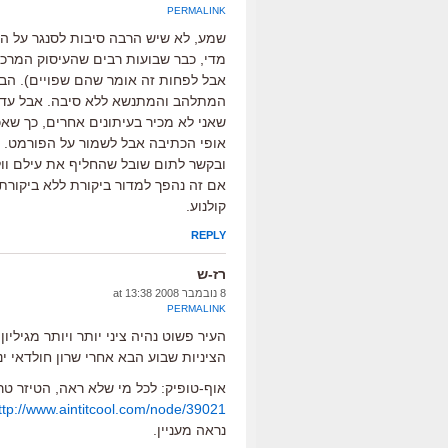
PERMALINK
שמע, לא שיש הרבה סיבות לסנגר על ה
מדי, כבר שבועות רבים שהעיסוק המרכזי 
אבל לפחות זה אומר שהם שפויים). הבע
המתלהב והמתנשא ללא סיבה. אבל עדיין
שאני לא מכיר בעיתונים אחרים, כך שא
אופי הכתיבה אבל לשמור על הפורמט.
ובקשר לתום שובל שהחליף את עילם וול
אם זה נהפך למדור ביקורת ללא ביקורת,
קולנוע.
REPLY
רז-ש
8 נובמבר 2008 at 13:38
PERMALINK
העיר פשוט נהיה ציני יותר ויותר מגילי
הציניות שבוע הבא אחרי שרון חולדאי י
אוף-טופיק: לכל מי שלא ראה, הטיזר טריילר החדש לUP הס
ttp://www.aintitcool.com/node/39021
נראה מעניין.