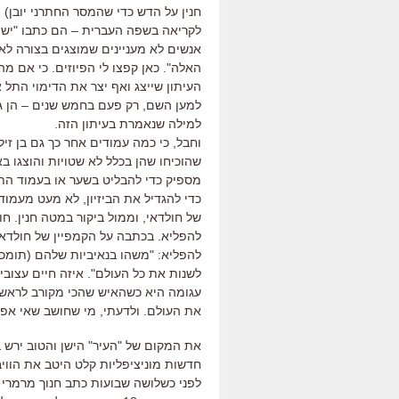
חנין על הדש כדי שהמסר החתרני יובן) 
לקריאה בשפה העברית – הם כתבו "יש בח
אנשים לא מעניינים שמוצגים בצורה לא
האלה". כאן קפצו לי הפיוזים. כי אם מה
העיתון שייצג ואף יצר את הדימוי התל 
למען השם, רק פעם בחמש שנים – הן גם 
למילה שנאמרת בעיתון הזה.
וחבל, כי כמה עמודים אחר כך גם בן זי
שהוכיחו שהן בכלל לא שטויות והוצגו ב
מספיק כדי להבליט בשער או בעמוד התו
כדי להגדיל את הביזיון, לא מעט מעמוד
של חולדאי, וממול ביקור במטה חנין. חול
להפליא. בכתבה על הקמפיין של חולדאי
להפליא: "משהו בנאיביות שלהם (תומכי 
לשנות את כל העולם". איזה חיים עצו
עגומה היא כשהאיש שהכי מקורב לראש 
את העולם. ולדעתי, מי שחושב שאי אפש
את המקום של "העיר" הישן והטוב ירש ב
חדשות מוניציפליות קלט היטב את הוויב
לפני כשלושה שבועות כתב חנוך מרמרי ט