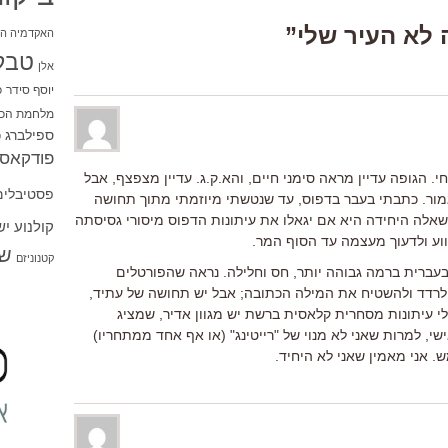
האקדמיה הי
טבל
אלן
יוסף סידר
כ
מלחמת הכו
ספילברג
ס
פודקאסט
 הגופה עדיין מראה סימני חיים, והא.ק.ג. עדיין מצפצף, אבל
פסטיבלים
גמור. כתבתי בעבר בדפוס, עד שנטשתי מיוזמתי מתוך תחושה
השאלה היחידה היא אם יגאלו את עיתונות הדפוס מיסורי גסיסתה
קולנוע י
ווע ולדעוך מעצמה עד הסוף המר.
שו
קטנוניזם
עברית ברמה גבוהה יותר, חס וחלילה. נראה שהפורטלים
 לרדד ולהשטיח את המילה הכתובה; אבל יש תחושה של עתיד,
בלי עיתונות מסחרית קלאסית ברשת יש מגוון אדיר, שמציג
ישי, למרות שאני לא מנוי של "רייטינג" (או אף אחד ממתחריו)
ש. אני מאמין שאני לא היחיד.