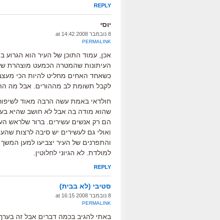
REPLY
יוסי
8 נובמבר 2008 at 14:42
PERMALINK
אכן, עמוד התוכן של העיר הוא הגרוע ב
העיתונות שהמטרה הכמעט מוצהרת שלו ה
כשאחד האחים מחליט להיות הכי מעצבן
לקבל תשומת לב מההורים. אבל מה ההגי
חולדאי באמת עשה הרבה מאוד לשיפור ח
שהוא מודה בה אבל לא חושב שהיא בעי
הם רק אנשים עשירים. ברור שלראש העי
ואולי גם לעשירים יש סיבה לרצות שהע
והתפרנים של העיר יצביעו למען המשך
למולדת. לא הגיוני לחלוטין.
REPLY
סטיבי (לא בבית)
8 נובמבר 2008 at 16:15
PERMALINK
באתי להגיב בכמה דברים אבל זה בערך