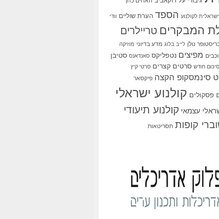
גיבורי על
דוקאביב
האחים כהן
הספד
הערת שוליים
שראלית לקולנוע
וודי
ת המבקרים
טריילרים
ריסטופר נולן
מדע בדיוני
לייב בלוג
מוזיקה
מפיצים
סטיבן
נטפליקס
כבים
סאנדאנס
סרטים קצרים
יכום חודש
סרטי קיץ
 סינמסקופ הקצה
פיקסאר
קולנוע ישראלי
פסקולים
קולנוע תיעודי
שראלי עצמאי
ברי קופות
תסריטאות