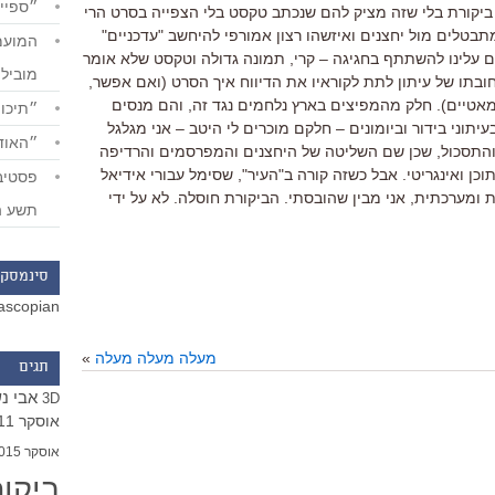
״ספייד
 ביקורת בלי שזה מציק להם שנכתב טקסט בלי הצפייה בסרט הרי
בטלים מול יחצנים ואיזשהו רצון אמורפי להיחשב "עדכניים"
 גם עלינו להשתתף בחגיגה – קרי, תמונה גדולה וטקסט שלא אומר
מוביל
חובתו של עיתון לתת לקוראיו את הדיווח איך הסרט (ואם אפשר,
התמאטיים). חלק מהמפיצים בארץ נלחמים נגד זה, והם מנסים
״תיכון
תוני בידור וביומונים – חלקם מוכרים לי היטב – אני מגלגל
״האודי
 והתסכול, שכן שם השליטה של היחצנים והמפרסמים והרדיפה
תוכן ואינגריטי. אבל כשזה קורה ב"העיר", שסימל עבורי אידיאל
ומערכתית, אני מבין שהובסתי. הביקורת חוסלה. לא על ידי
תשע ה
סינמסקו
ascopian
מעלה מעלה מעלה
»
תגים
אבי נ
3D
אוסקר 2011
אוסקר 2015
ביקו