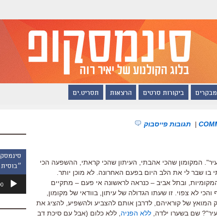
מבקרים
ביקורות סרטים
הרצאות
תסריט.ים
|
תגובות פייסבוק
ר". המקומון שהכי אהבתי, העיתון שהכי קראתי, ההשפעה הכי
״בוסית 
י בו שבר לי את הלב היום בפעם האחרונה. לא מוכן יותר.
נגן
המקומיות, ובתל אביב – כנראה לראשונה אי פעם – מתקיים
00
אודיו
 והכי לא צפוי. זו שעתו הגדולה של עיתון, בוודאי של מקומון,
 המואץ של קוראיהם, לדרבן אותם להצביע ולהשפיע, להציג את
יר"? שם בשערו ילדה,
ללא הפניה
, ללא כלום (אבל עם סיכת דב