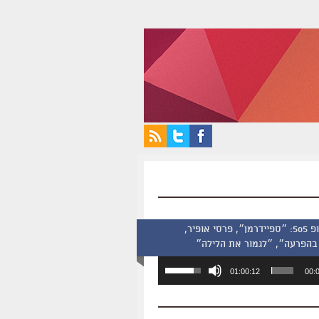
סינמסקופ 505: ״ספיידרמן״, פרסי אופיר,
בהפרעה״, ״לגמור את הלילה״
השתמש
01:00:12
00:
במקש
למעלה/למטה
כדי