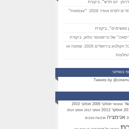
רמן: יום חדש״, ביקורת
המועמדים לפרס אופיר 2026: ״עצמאות״
 מגשימים״, ביקורת
סאה״ של כריסטופר נולאן, ביקורת
פסטיבל הקולנוע בירושלים 2026: שמונה או
מלצות
פ בטוויטר
Tweets by @cinem
שר
אוסקר 2009
אוסקר 2010
אווטאר
אוסקר 2012
אוסקר 2013
אוסקר 2014
אנימציה
ארבעה כוכבים
רת