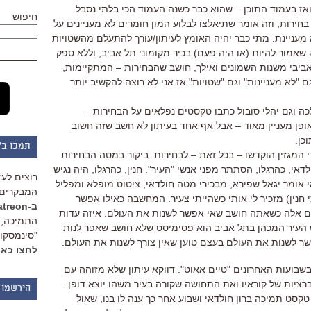
ואז בעמוד התוכן – שהוא כבר כשנה העמוד הכי בלתי נסבל
חיפוש
ירות, וזה אומר שתיאלצו לבלוע המון חומרים לא מעניינים על
 מעניינת. מתי כבר יהיה האומץ לעיתון/עורך להתעלם מהשטויות
 שאמור להיות (או היה פעם) בכיר מקומוני תל אביב, וללא ספק
אביבי משנות השמונים ואילך, חושב שהבחירות – המתקיימות,
"לא מעניינות" וגם "שטויות" אז אני לא רוצה להקשיב יותר
לכה וגם יהלי סובול כתבו טקסטים נפלאים על הבחירות –
אופן מעניין מאוד – אבל אף אחד בעיתון לא חשב שזה חשוב
כן.
תמכו ב"
י המגזין הוקדשו – בכל זאת – לבחירות. ביקור במטה הבחירות
דאי, כהרגלו, הסתתר מפני אנשי "העיר". חנין, כהרגלו, היה נגיש
רוצים לעז
 אומר יגאל שפירא, מבכירי מטה חולדאי, ציטוט מופלא ומפליל
המבקרים 
חנין) מזכיר לי אותי כשהייתי צעיר. המחשבה כאילו אפשר
ב-Patreon
בים אלה כשאתה חושב שאי אפשר לשנות את העולם. איזה עדות
התמיכה, 
העיר המכהן בתל אביב הוא פסימיסט שלא חושב שאפר לנות
"סינמסקופ
ר לשנות את העולם בעצם טוען שאין צורך לשנות את העולם.
לחצו כאן
שבועות האחרונים "טיים אאוט". דווקא עיתון שלא מזוהה עם
רציות של קוראיו ואת התחושה שקורה בעיר משהו יוצא דופן.
הירשמו 
קסט תמיכה ברון חולדאי ושבוע אחר כך ענה לו בנו, שאול