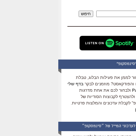
להגביר
או
חיפוש
להנמיך
עוצמת
שמע.
סינמסקופ"
ור לממן את פעילות הבלוג, טבלת
והפודקאסט? מוזמנים לבקר
בדף שלי
ולבחור לכם את אחת מדרגות
ולהצטרף לקבוצות הסודיות של
" לקבלת עדכונים והמלצות פרטיות.
לעדכוני המייל של ״סינמסקופ״