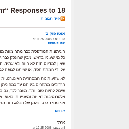
18 Responses to “זה לא העיר שלי”
פיד תגובות
אוטו פוקוס
8 נובמבר 2008 at 11:25
PERMALINK
העיתונות המודפסת כבר מתה מוות מוחי.
כל מי שעיניו בראשו מבין שהעסק כבר 
שאין למדיום הזה לא הווה ולא עתיד. 
על ידי המתת חסד, או שייתנו לגופה לג
לא שהעיתונות המסחרית האינטרנטית ב
הגדולים מתחרים ביניהם עד כמה ניתן
שיכול להיות טוב יותר. מעבר לכך, גם 
אלטרנטיבות ראויות ומעניינות. באופן א
אני מנוי ר.ס.ס. נאמן של הבלוג הזה ממ
REPLY
איתי
8 נובמבר 2008 at 12:25