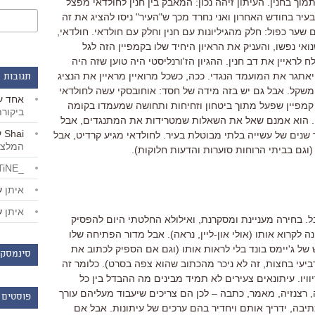
הקורא לתמוך בחנין. העיתון זיהה נכון: המאבק בין חנין לחולדאי מפצל
ר בחודש האחרון ואני נחרד מכך ש"העיר" ניסו להציג את זה
 שער כפול: חלק מהגיליונות עם חנין וחלק עם חולדאי. חולדאי,
נואי נפשו, והעניק את הראיון היחיד שלו בקמפיין הזה לגל
ח לראיין את דב חנין. ההגיון הז'ורנליסטי היה טוען שזה היה
יאתגר את המועמד הנגדי. ככה, כשכל מרואיין מראיין את הנציג
תגובות 
משקל. אבל גם יש בזה מידה של חסד: אוחובסקי עשה לחולדאי
אחד
ע
קמפיין שפעל מתוך ביטחון וזחיחות ותחושה שמעמדו בקומה
ביקור
יכה. הוא אמנם שאל את השאלות שמטרידות את המתנגדים, אבל
Shai
ע
 שנים של עשייה בלתי מבוטלת בעיר. לחולדאי מגיע קרדיט, אבל
המלצו
(וגם בביתי הרוחות סוערות והדעות חלוקות).
_LiBERTiNE_
איתן
ע
איתן
ע
ל. בחירה מעניינת ומסקרנת, ואילולא החלטתי היום להפסיק
ה לקרוא אותו (אולי און-ליין, נראה). אבל מדור הפתיחה שלו
של ג'יימס בונד בלי לראות אותו (וגם אם הספיק לכתוב את
סינמסקו
עי בחצות, זה לא ניכר מהכתוב שהוא צפה בסרט). כלומר זה
וויו. עיתונאים צעירים לא תמיד מבינים מה ההבדל בין כל
ה, רצנזיה, מאמר, כתבה – לכן הם צריכים שיעבוד מעליהם עורך
פוסטים 
תיבה, ידריך אותם ויחדיר בהם ערכים של עיתונות. אבל אם