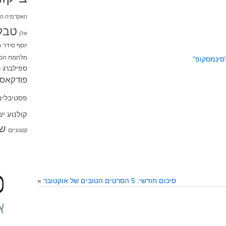
האקדמיה הי
טבל
אלן
יוסף סידר
כ
מלחמת הכו
סינמסקופ"
ספילברג
ס
פודקאסט
פסטיבלים
קולנוע י
שו
קטנוניזם
סיכום חודשי: 5 הסרטים הטובים של אוקטובר
»