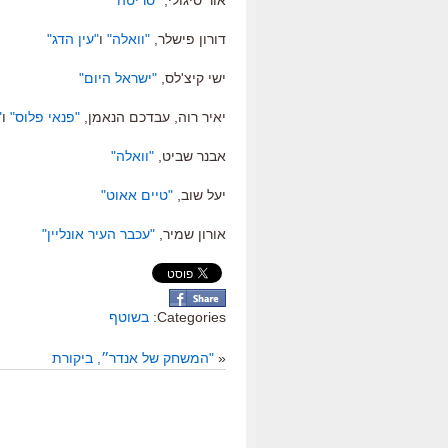
אור סיגולי,
"סריטה"
דורון פישלר,
"וואלה"
ו
"עין הדג"
ישי קיצ'לס,
"ישראל היום"
יאיר רוה, עבדכם הנאמן,
"פנאי פלוס"
ו
"
אבנר שביט,
"וואלה"
יעל שוב,
"טיים אאוט"
אורון שמיר,
"עכבר העיר אונליין"
Categories:
בשוטף
«
"המשחק של אנדר״, ביקורת