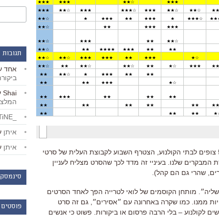
תגובות 
אחד
ע
ביקור
Shai
ע
המלצו
_LiBERTiNE_
איתן
ע
איתן
ע
״קפטן פיליפס״, שהביא עד כה 50,000 צופים לבתי הקולנוע, הצטרף השבוע לקבוצת העלית של סרטי
 המבקרים שלנו. בעיניי זה מדד לכך שהסרט מצליח לעניין
ים, שהרי גם הם קהל).
סינמסקו
שליה״. מותחן הקוסמים של לואי לטרייה הפך לאחד הסרטים
ות ממנו. כמו שקרה באחרונה עם ״אסירים״, גם זה סרט
פוסטים 
ים לקולנוע – בלי הרבה פרסום או ביקורות. פשוט כי אנשים