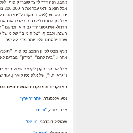
אהבו. הנה דרך לייצר שוברי קופות: לע
אבל 
ירד השבוע (לעשות מקום ל״יחי ההבדל 
אבל מן הסתם לא רבים באו לראות את 
הדנזל-וושינגטוני ירד גם הוא. וכך גם
השנה. ולבסוף, ״צל הימים״ של מישל ג
שהתייחסתם אליו יותר מדי. לא יפה.
נעיף מבט לכיוון המצב בקופות: ״תוכנ
אחריו. ״בית לחם״ ו״כידון״ עובדים לא רע. ״ב
אבל אני הכי סקרן לקראת שבוע הבא כ
(״גראוויטי״) של אלפונסו קוארון. עוד שב
המבקרים והמבקרות המשתתפים בטבלה
נטע אלכסנדר,
אתר "הארץ"
ארז דבורה,
"וויינט"
שמוליק דובדבני,
"וויינט"