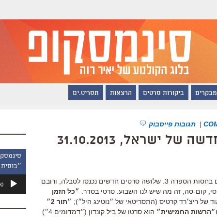
מבקרים
ביקורות סרטים
הרצאות
תסריט.ים
|
תגובות פייסבוק
 ישראל, 31.10.2013
״בוסית 
נגן
טבלת המבקרים של השבוע מובאת לכם בחסות הספרה 3. שלושה סרטים חדשים נכנסו לטבלה, ורובם
00
אודיו
״כל הזמן
 של ריצ׳רד קרטיס (התסריטאי של ״נוטינג היל״);
״תור 2״
״הרשות החמישית״
הוא סרטו של ביל קונדון (״דמדומים 4״)