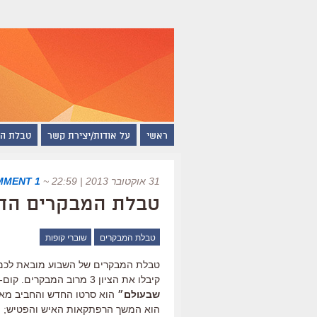
ראשי
על אודות/יצירת קשר
טבלת ה
31 אוקטובר 2013 | 22:59
~
1 COMMENT
טבלת המבקרים החדשה של
טבלת המבקרים
שוברי קופות
קיבלו את הציון 3 מרוב המבקרים. קום-סי, קום-סה, זה מה שיש לנו השבוע. סרטי בסדר.
שבעולם״
הוא סרטו החדש והחביב מאוד
הוא המשך הרפתקאות האיש והפטיש; ו