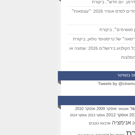
רמן: יום חדש״, ביקורת
המועמדים לפרס אופיר 2026: ״עצמאות״
 מגשימים״, ביקורת
סאה״ של כריסטופר נולאן, ביקורת
פסטיבל הקולנוע בירושלים 2026: שמונה או
מלצות
פ בטוויטר
Tweets by @cinem
שר
אוסקר 2009
אוסקר 2010
אווטאר
אוסקר 2012
אוסקר 2013
אוסקר 2014
אנימציה
ארבעה כוכבים
רת