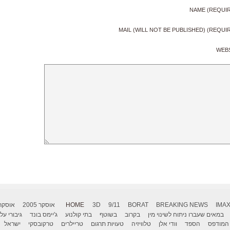
NAME (REQUI
MAIL (WILL NOT BE PUBLISHED) (REQUI
WEB
IMA
BREAKING NEWS
BORAT
9/11
3D
HOME
אוסקר 2005
אוסקר 006
במאים שעברו ניתוח לשינוי מין
בקרוב
בשוטף
בתי קולנוע
ג'יימס בונד
גיבורי על
המודפס
הספד
וודי אלן
טלוויזיה
טעויות תרגום
טריילרים
טרקובסקי
ישראל