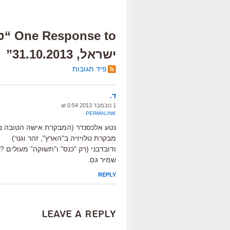
e to
ישראל, 31.10.2013”
פיד תגובות
ד.
1 נובמבר 2013 at 0:54
PERMALINK
נטע אלכסנדר (המבקרת אישה הטובה בישר
מבקרת טלויזיה ב"הארץ", זהר וגנר)
ודובדבני (רק "כנס" ו"תשוקה" מעולים ?
שמיר גם.
REPLY
Leave a Reply