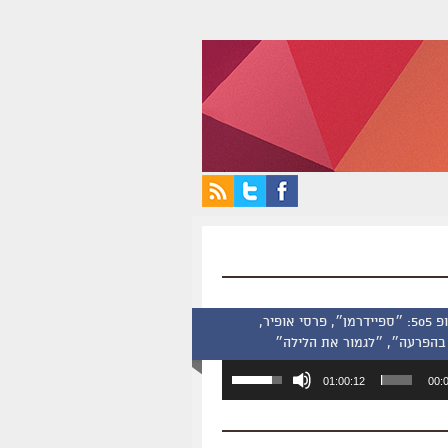
סינמסקופ 505: ״ספיידרמן״, פרסי אופיר,
בהפרעה״, ״לגמור את הלילה״
השתמש
01:00:12
00:
במקש
למעלה/למטה
כדי