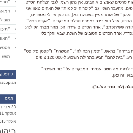
״ספייד
שות סרטים שאנשים אוהבים. אין נתון רשמי לגבי הצלחת הסרט,
הוא בוודאי עבר את ה-200,000 צופים. מהעבר השני: גם ״קיסר חייב למות״ של האחים טאוויאני
הקטן״ של אותו מפיץ בשבוע הבא), גם כאן אין לי מספרים,
מוביל
הסרט, אבל הוא כיכב בצמרת טבלת המבקרים; ״אקדח כפול״
 ״תודה ששיתפתם״, אחד הסרטים שירדו הכי מהר מבתי הקולנוע
״תיכון
ונדרי, אחד הסרטים הטובים של השנה, שבא והלך בלי
״האודי
ית בריחה״ בראש, ״יסמין הכחולה״, ״המשרת״ ו״קפטן פיליפס״
תשע ה
ית לחם״ הגיע בתחילת השבוע ל-120,000 צופים.
די לדעת מה חשבו עמיתיי המבקרים על ״כוח משיכה״
סינמסקו
וע וזה כאן.
ascopian
 (לפי סדר הא'-ב'):
תגים
אבי נ
3D
אוסקר 2011
אוסקר 2015
ביקו