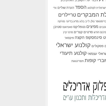
גיבורי על
דוקאביב
האחים כהן
הספד
הערת שוליים
שראלית לקולנוע
וודי
ת המבקרים
טריילרים
ריסטופר נולן
מדע בדיוני
לייב בלוג
מוזיקה
מפיצים
סטיבן
נטפליקס
כבים
סאנדאנס
סרטים קצרים
יכום חודש
סרטי קיץ
 סינמסקופ הקצה
פיקסאר
קולנוע ישראלי
פסקולים
קולנוע תיעודי
שראלי עצמאי
ברי קופות
תסריטאות