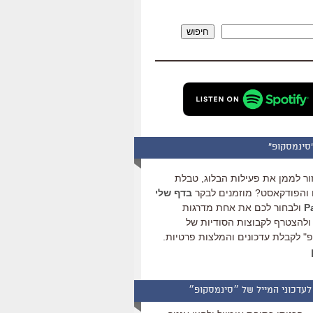
להגביר
או
חיפוש
להנמיך
עוצמת
שמע.
סינמסקופ"
ור לממן את פעילות הבלוג, טבלת
והפודקאסט? מוזמנים לבקר
בדף שלי
ולבחור לכם את אחת מדרגות
ולהצטרף לקבוצות הסודיות של
" לקבלת עדכונים והמלצות פרטיות.
לעדכוני המייל של ״סינמסקופ״