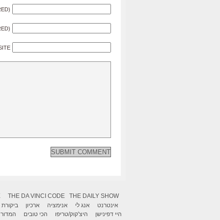
RED)
RED)
SITE
X
THE DA VINCI CODE
THE DAILY SHOW
אינטרנט
אנג לי
אנימציה
ארכיון
ביקורת
היי דפינישן
היצ'קוק/טריפו
הכי טובים
המדור 