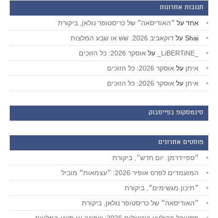
תגובות אחרונות
אחד
על
״האודיסאה״ של כריסטופר נולאן, ביקורת
Shai
על
דוקאביב 2026: שש או שבע המלצות
_LiBERTiNE_
על
אוסקר 2026: כל הזוכים
איתן
על
אוסקר 2026: כל הזוכים
איתן
על
אוסקר 2026: כל הזוכים
סינמסקופ בפייסבוק
פוסטים אחרונים
״ספיידרמן: יום חדש״, ביקורת
המועמדים לפרס אופיר 2026: ״עצמאות״ מוביל
״תיכון מגשימים״, ביקורת
״האודיסאה״ של כריסטופר נולאן, ביקורת
פסטיבל הקולנוע בירושלים 2026: שמונה או תשע המלצות