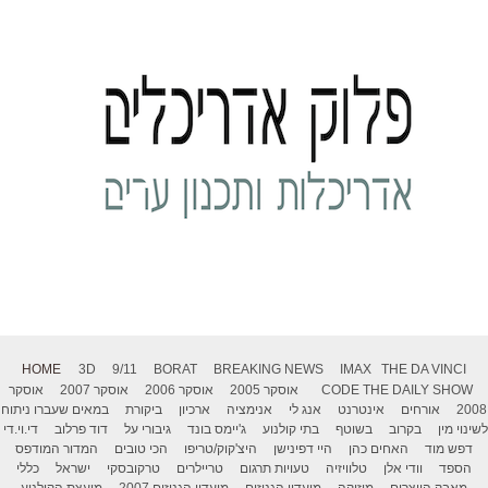
HOME
3D
9/11
BORAT
BREAKING NEWS
IMAX
THE DA VINCI
THE DAILY SHOW
CODE
אוסקר 2005
אוסקר 2006
אוסקר 2007
אוסקר
2008
אורחים
אינטרנט
אנג לי
אנימציה
ארכיון
ביקורת
במאים שעברו ניתוח
לשינוי מין
בקרוב
בשוטף
בתי קולנוע
ג'יימס בונד
גיבורי על
דוד פרלוב
די.וי.די
דפש מוד
האחים כהן
היי דפינישן
היצ'קוק/טריפו
הכי טובים
המדור המודפס
הספד
וודי אלן
טלוויזיה
טעויות תרגום
טריילרים
טרקובסקי
ישראל
כללי
מאבק היוצרים
מוזיקה
מועדון הגנוזים
מועדון הגנוזים 2007
מועצת הקולנוע