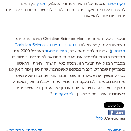
הקרדיטים
המספר על הרעיון מאחורי הפעלול,
ומאיץ
בקוראים
להצטרף לקבוצות אקטיביסטיות כדי לגרום לכך שהכותרות הפיקטיביות
יהפכו יום אחד למציאות.
=======
ובעניין נושק: העיתון Christian Science Monitor (עיתון ארצי יומי
משמעותי למדי, שיוצא לאור
בחסות כנסיית ה-Christian Science
מבוסטון
), שהוקם לפני מאה שנה,
החליט לסגור
באפריל 2009 את
מהדורת הדפוס ולהעביר את פעילותו במלואה לאינטרנט. בעמוד בו
מסביר המו"ל את הצעד הוא מנסח בגאווה שזהו "העיתון הראשון
באמריקה שמחליט לעבור במלואו לאינטרנט". שזה ספין יפה ל"אין לנו
כסף להמשיך את פעילות הדפוס". ומצד שני, אני מניח שלא מעט
עיתונים נוספים יילכו בעקבותיו. מנויי העיתון יקבלו בדואר, מאפריל,
מגזין שבועי שיהיה נצר הדפוס האחרון של העיתון. כל השאר יהיה
באינטרנט. אולי "מקור ראשון" י
לך בעקבותיו
?
Categories:
כללי
«
המועצה
"הדוכסית", הביקורת
»