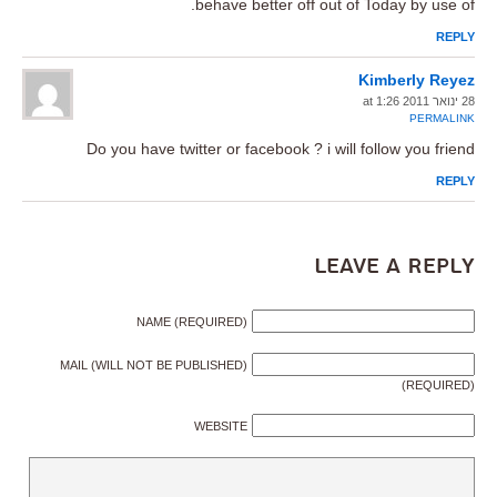
behave better off out of Today by use of.
REPLY
Kimberly Reyez
28 ינואר 2011 at 1:26
PERMALINK
Do you have twitter or facebook ? i will follow you friend
REPLY
Leave a Reply
NAME (REQUIRED)
MAIL (WILL NOT BE PUBLISHED)
(REQUIRED)
WEBSITE