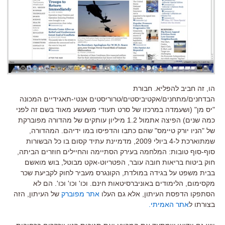
הו, זה חביב להפליא. חבורת
הבדחנים/מתחנים/אקטיביסטים/טרוריסטים אנטי-תאגידיים המכונה
"יס מן" (ושעמדה במרכזו של סרט תעודי משעשע מאוד בשם זה לפני
כמה שנים) הפיצה אתמול 1.2 מיליון עותקים של מהדורה מפוברקת
של "הניו יורק טיימס" שהם כתבו והדפיסו במו ידיהם. המהדורה,
שמתוארכת ל-4 ביולי 2009, מדמיינת עתיד קסום בו כל הבשורות
סוף-סוף טובות: המלחמה בעירק הסתיימה והחיילים חוזרים הביתה,
חוק ביטוח בריאות חובה עובר, הפטריוט-אקט מבוטל, בוש מואשם
בבית משפט על בגידה במולדת, הקונגרס מעביר לחוק לקביעת שכר
מקסימום, הלימודים באוניברסיטאות חינם. וכו' וכו' וכו'. הם לא
הסתפקו הדפסת העיתון, אלא גם העלו
אתר מפוברק
של העיתון, הזה
בצורתו ל
אתר האמיתי.