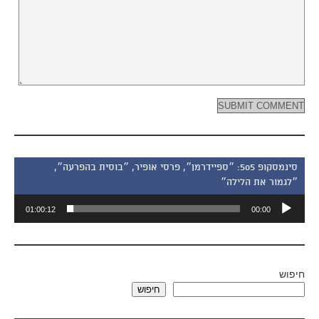
סינמסקופ 505: ״ספיידרמן״, פרסי אופיר, ״בוסית בהפרעה״,
״לגמור את הלילה״
נגן
01:00:12
00:00
אודיו
חיפוש
חיפוש