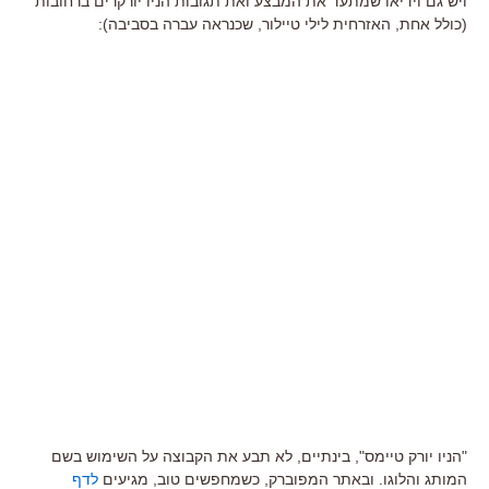
ויש גם וידיאו שמתעד את המבצע ואת תגובות הניו יורקרים ברחובות
(כולל אחת, האזרחית לילי טיילור, שכנראה עברה בסביבה):
"הניו יורק טיימס", בינתיים, לא תבע את הקבוצה על השימוש בשם
המותג והלוגו. ובאתר המפוברק, כשמחפשים טוב, מגיעים
לדף