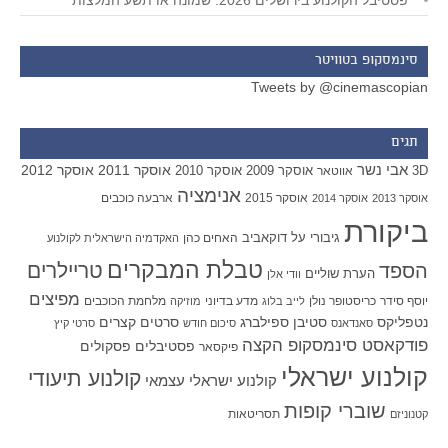
סינמסקופ בטוויטר
Tweets by @cinemascopian
תגים
אבי נשר
אוסקר 2011
אוסקר 2012
אוסקר 2009
אוסקר 2010
3D
אווטאר
אנימציה
אוסקר 2015
ארבעה כוכבים
אוסקר 2013
אוסקר 2014
ביקורת
גיבורי על
דוקאביב
האחים כהן
האקדמיה הישראלית לקולנוע
טבלת המבקרים
טריילרים
הספד
הערת שוליים
וודי אלן
מפיצים
יוסף סידר
כריסטופר נולן
מדע בדיוני
מלחמת הכוכבים
לייב בלוג
מוזיקה
סטיבן ספילברג
סרטים קצרים
נטפליקס
סאנדאנס
סיכום חודש
סרטי קיץ
פודקאסט סינמסקופ הקצה
פסטיבלים
פסקולים
פיקסאר
קולנוע ישראלי
קולנוע תיעודי
קולנוע ישראלי עצמאי
שוברי קופות
תסריטאות
קטנוניזם