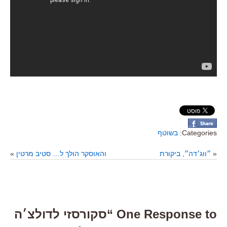
Categories:
בשוטף
«
״ווג׳דה״, ביקורת
והאוסקר הולך ל… סטיב מרטין
»
One Response to “סקורסזי לדולצ׳ה