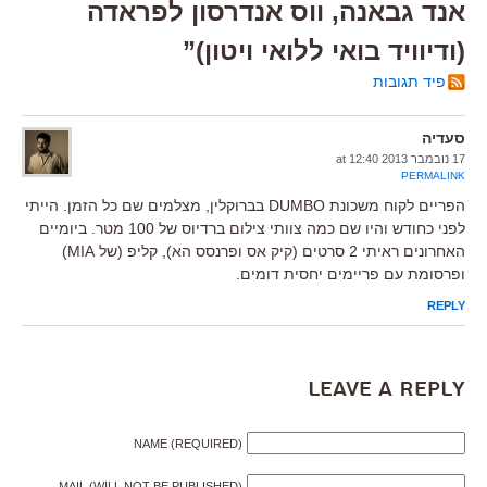
אנד גבאנה, ווס אנדרסון לפראדה
(ודיוויד בואי ללואי ויטון)”
פיד תגובות
סעדיה
17 נובמבר 2013 at 12:40
PERMALINK
הפריים לקוח משכונת DUMBO בברוקלין, מצלמים שם כל הזמן. הייתי
לפני כחודש והיו שם כמה צוותי צילום ברדיוס של 100 מטר. ביומיים
האחרונים ראיתי 2 סרטים (קיק אס ופרנסס הא), קליפ (של MIA)
ופרסומת עם פריימים יחסית דומים.
REPLY
Leave a Reply
NAME (REQUIRED)
MAIL (WILL NOT BE PUBLISHED)