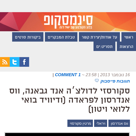
ראשי
על אודות/יצירת קשר
טבלת המבקרים
ביקורות סרטים
הרצאות
תסריט.ים
16 נובמבר 2013 | 23:58
~
1 COMMENT
|
תגובות פייסבוק
סקורסזי לדולצ׳ה אנד גבאנה, ווס
אנדרסון לפראדה (ודיוויד בואי
ללואי ויטון)
ווס אנדרסון
ויראלי
מרטין סקורסזי