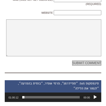
(REQUIRED)
WEBSITE
סינמסקופ 505: ״ספיידרמן״, פרסי אופיר, ״בוסית בהפרעה״,
״לגמור את הלילה״
נגן
01:00:12
00:00
אודיו