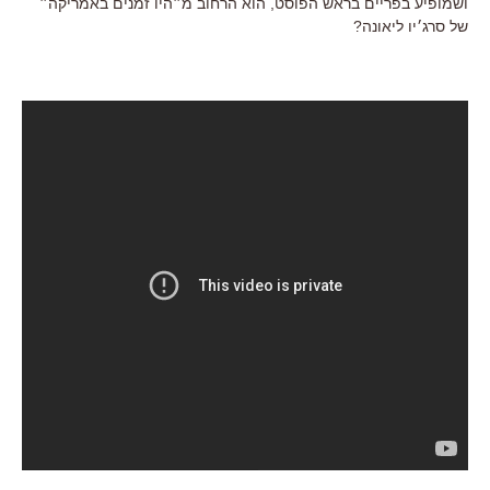
ושמופיע בפריים בראש הפוסט, הוא הרחוב מ״היו זמנים באמריקה״
של סרג׳יו ליאונה?