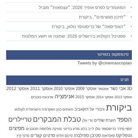
המועמדים לפרס אופיר 2026: ״עצמאות״ מוביל
״תיכון מגשימים״, ביקורת
״האודיסאה״ של כריסטופר נולאן, ביקורת
פסטיבל הקולנוע בירושלים 2026: שמונה או תשע המלצות
סינמסקופ בטוויטר
Tweets by @cinemascopian
תגים
אבי נשר
אוסקר 2011
אוסקר 2012
אוסקר 2009
אוסקר 2010
3D
אווטאר
אנימציה
אוסקר 2015
ארבעה כוכבים
אוסקר 2013
אוסקר 2014
ביקורת
גיבורי על
דוקאביב
האחים כהן
האקדמיה הישראלית לקולנוע
טבלת המבקרים
טריילרים
הספד
הערת שוליים
וודי אלן
מפיצים
יוסף סידר
כריסטופר נולן
מדע בדיוני
מלחמת הכוכבים
לייב בלוג
מוזיקה
סטיבן ספילברג
סרטים קצרים
נטפליקס
סאנדאנס
סיכום חודש
סרטי קיץ