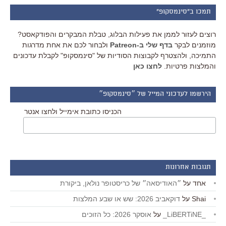
תמכו ב"סינמסקופ"
רוצים לעזור לממן את פעילות הבלוג, טבלת המבקרים והפודקאסט?
מוזמנים לבקר
בדף שלי ב-Patreon
ולבחור לכם את אחת מדרגות
התמיכה, ולהצטרף לקבוצות הסודיות של "סינמסקופ" לקבלת עדכונים
והמלצות פרטיות.
לחצו כאן
הירשמו לעדכוני המייל של ״סינמסקופ״
הכניסו כתובת אימייל ולחצו אנטר
תגובות אחרונות
אחד
על
״האודיסאה״ של כריסטופר נולאן, ביקורת
Shai
על
דוקאביב 2026: שש או שבע המלצות
_LiBERTiNE_
על
אוסקר 2026: כל הזוכים