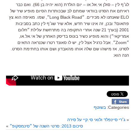
לג׳ף לין – סולן אי.אל.או – יום הולדת (הוא יהיה בן 66). ואם כבר
ראיתם את הסרט בוודאי שמתם לב שבכותרות הסיום מופיע שיר של
ELO שאנחנו לא מכירים. ״Long Black Road״, שמו. מאיפה הוא צץ
פתאום? ובכן, זה אינו שיר חדש, אלא שיר שג׳ף לין כתב בסביבות
2001 (בערך 21 שנה אחרי התקופה בה מתרחשת עלילת ״חלום
אמריקאי״) והוא מופיע כשיר בונוס בדיסק האחרון של אי.אל.או,
״Zoom״. אבל כרגיל אצל לין, יש לו סאונד רטרו שכנראה התאים
לסרט, אז מישהו שם שלה אותו מהאבדון ושם אותו בחתימת הסרט.
הנה הוא:
Categories:
בשוטף
«
ג׳רי סיינפלד ולואי סי.קיי על סירה
סיכום 2013: סרטי השנה של ״סינמסקופ״
»