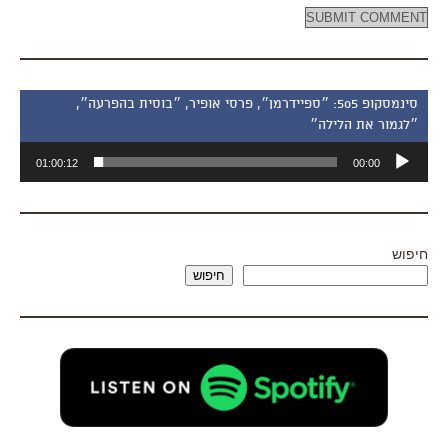
סינמסקופ 505: ״ספיידרמן״, פרסי אופיר, ״בוסית בהפרעה״,
״לגמור את הלילה״
נגן
01:00:12
00:00
אודיו
חיפוש
חיפוש