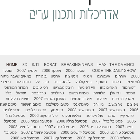
HOME
3D
9/11
BORAT
BREAKING NEWS
IMAX
THE DA VINCI
THE DAILY SHOW
CODE
אוסקר 2005
אוסקר 2006
אוסקר 2007
אוסקר
2008
אורחים
אינטרנט
אנג לי
אנימציה
ארכיון
ביקורת
במאים שעברו ניתוח
לשינוי מין
בקרוב
בשוטף
בתי קולנוע
ג'יימס בונד
גיבורי על
דוד פרלוב
די.וי.די
דפש מוד
האחים כהן
היי דפינישן
היצ'קוק/טריפו
הכי טובים
המדור המודפס
הספד
וודי אלן
טלוויזיה
טעויות תרגום
טריילרים
טרקובסקי
ישראל
כללי
מאבק היוצרים
מוזיקה
מועדון הגנוזים
מועדון הגנוזים 2007
מועצת הקולנוע
מפיצים
מר משיב
ניו יורק
סאנדאנס
סטיבן ספילברג
סיכום העשור
סיכום שנה
2006
סיכום שנה 2007
סיכום שנה 2008
סינמטק
סקירת בלוגים
סרטי ילדים
סרטי קיץ
סתם
פול מקרטני
פוליצרוסקופ
פוליצרסקופ 2006
פסטיבל ברלין
2006
פסטיבל ברלין 2007
פסטיבל ברלין 2008
פסטיבל ונציה 2006
פסטיבל
ונציה 2007
פסטיבל חיפה 2006
פסטיבל חיפה 2007
פסטיבל חיפה 2008
פסטיבל טורונטו 2006
פסטיבל ירושלים 2006
פסטיבל ירושלים 2007
פסטיבל
ירושלים 2008
פסטיבל קאן 2006
פסטיבל קאן 2007
פסטיבל קאן 2008