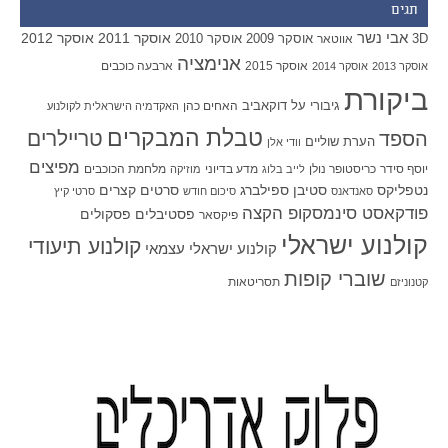
תגים
אבי נשר
אוסקר 2011
אוסקר 2012
אוסקר 2009
אוסקר 2010
3D
אווטאר
אנימציה
אוסקר 2015
ארבעה כוכבים
אוסקר 2013
אוסקר 2014
ביקורת
גיבורי על
דוקאביב
האחים כהן
האקדמיה הישראלית לקולנוע
טבלת המבקרים
טריילרים
הספד
הערת שוליים
וודי אלן
מפיצים
יוסף סידר
כריסטופר נולן
מדע בדיוני
מלחמת הכוכבים
לייב בלוג
מוזיקה
סטיבן ספילברג
סרטים קצרים
נטפליקס
סאנדאנס
סיכום חודש
סרטי קיץ
פודקאסט סינמסקופ הקצה
פסטיבלים
פסקולים
פיקסאר
קולנוע ישראלי
קולנוע תיעודי
קולנוע ישראלי עצמאי
שוברי קופות
תסריטאות
קטנוניזם