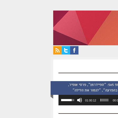
סינמסקופ 505: ״ספיידרמן״, פרסי אופיר,
בהפרעה״, ״לגמור את הלילה״
השתמש
01:00:12
00:
במקש
למעלה/למטה
כדי