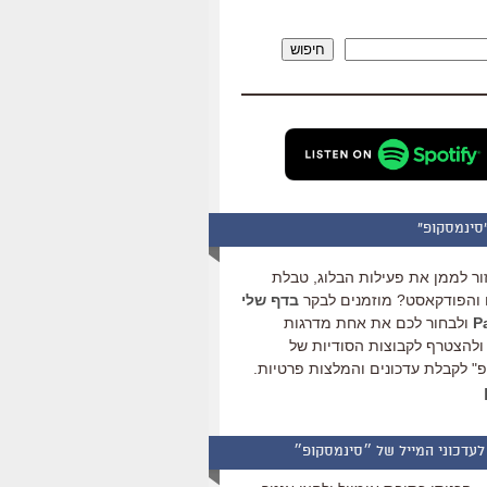
להגביר
או
חיפוש
להנמיך
עוצמת
שמע.
סינמסקופ"
ור לממן את פעילות הבלוג, טבלת
והפודקאסט? מוזמנים לבקר
בדף שלי
ולבחור לכם את אחת מדרגות
ולהצטרף לקבוצות הסודיות של
" לקבלת עדכונים והמלצות פרטיות.
לעדכוני המייל של ״סינמסקופ״