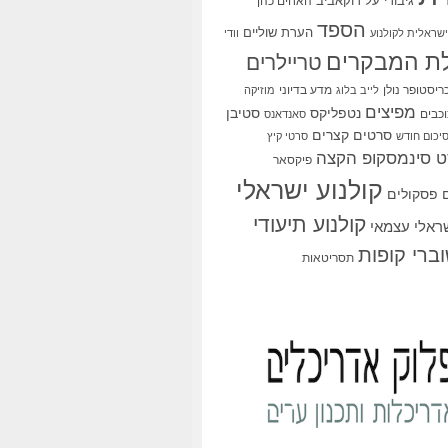
גיבורי על
דוקאביב
האחים כהן
הספד
הערת שוליים
שראלית לקולנוע
וודי
ת המבקרים
טריילרים
ריסטופר נולן
מדע בדיוני
לייב בלוג
מוזיקה
מפיצים
סטיבן
נטפליקס
כבים
סאנדאנס
סרטים קצרים
יכום חודש
סרטי קיץ
 סינמסקופ הקצה
פיקסאר
קולנוע ישראלי
פסקולים
קולנוע תיעודי
שראלי עצמאי
ברי קופות
תסריטאות