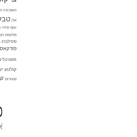
האקדמיה הי
טבל
אלן
יוסף סידר
כ
מלחמת הכו
ספילברג
ס
פודקאסט
פסטיבלים
קולנוע י
שו
קטנוניזם