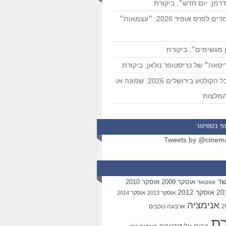
רמן: יום חדש״, ביקורת
המועמדים לפרס אופיר 2026: ״עצמאות״
 מגשימים״, ביקורת
סאה״ של כריסטופר נולאן, ביקורת
פסטיבל הקולנוע בירושלים 2026: שמונה או
מלצות
פ בטוויטר
Tweets by @cinem
שר
אוסקר 2009
אוסקר 2010
אווטאר
אוסקר 2012
אוסקר 2013
אוסקר 2014
אנימציה
ארבעה כוכבים
רת