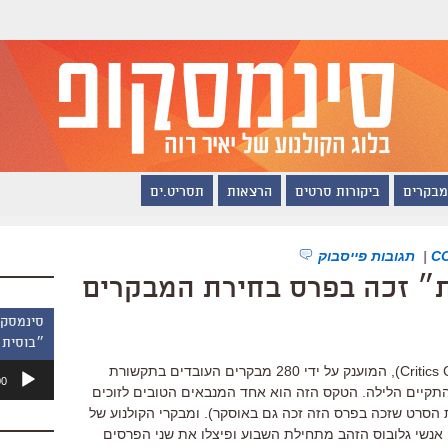
מבקרים
ביקורות סרטים
הרצאות
תסריט.ים
|
תגובות פייסבוק
״בוסית 
נגן
טקס בחירת המבקרים (Critics Choice Awards), המוענק על ידי 280 מבקרים העובדים בתקשורת
00
אודיו
, התקיים הלילה. הטקס הזה הוא אחד המנבאים הטובים לזוכים
הסרט שזכה בפרס הזה זכה גם באוסקר). ומבקרי הקולנוע של
אנשי גלובוס הזהב מתחילת השבוע ופיצלו את שני הפרסים