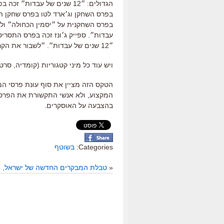
הגדולים: ״12 שנים של עבדות
בפרס השחקן וג׳ארד לטו בפרס שחקן ה
עבדות״. ספייק ג׳ונז זכה בפרס התסריט
״12 שנים של עבדות״. ״לשבור את הקרח״ זכה בפרס סרט האנימציה.
ויש עוד כל מיני קטגוריות (קומדיה, סר
הטקס הזה מציין את סוף עונת פרסי המ
המקצוע, ולא אנשי התקשורת את הפרס
בהצבעה על האוסקרים.
Categories:
בשוטף
«
טבלת המבקרים החדשה של ישראל, 16.1.2014