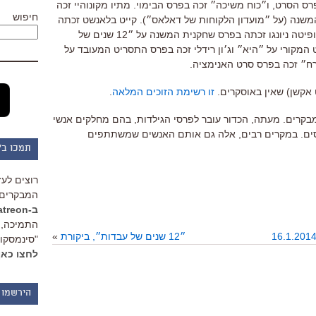
״ זכה בפרס הסרט, ו״כוח משיכה״ זכה בפרס הבימוי. מתיו מקונוהיי זכה
חיפוש
משנה (על ״מועדון הלקוחות של דאלאס״). קייט בלאנשט זכתה
בפרס השחקנית על ״יסמין הכחולה״ ולופיטה ניונגו זכתה בפרס שחקנית המשנה על ״12 שנים של
 המקורי על ״היא״ וג׳ון רידלי זכה בפרס התסריט המעובד על
ט אקשן) שאין באוסקרים.
זו רשימת הזוכים המלאה
.
בקרים. מעתה, הכדור עובר לפרסי הגילדות, בהם מחלקים אנשי
ים. במקרים רבים, אלה גם אותם האנשים שמשתתפים
תמכו ב"
רוצים לעז
המבקרים 
ב-Patreon
התמיכה, 
״12 שנים של עבדות״, ביקורת
»
"סינמסקופ
לחצו כאן
הירשמו 