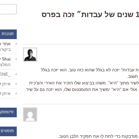
2 Responses to “״12 שנים של עבדות״ זכה בפרס
תגובות 
אחד
ע
ביקור
Shai
ע
המלצו
. זה גם מה שאני חושב. ש"12 שנות עבדות" יזכה לא בגלל שהוא כזה טוב. הוא יזכה בגלל
_LiBERTiNE_
 חשוב.
יר מתוך "היא". משהו בביצוע שלו הזכיר את האירי והצ'כית
איתן
ע
איתן
ע
סינמסקו
פוסטים 
 מודבקות כדי לתת לו את תפקיד הלבן הטוב.