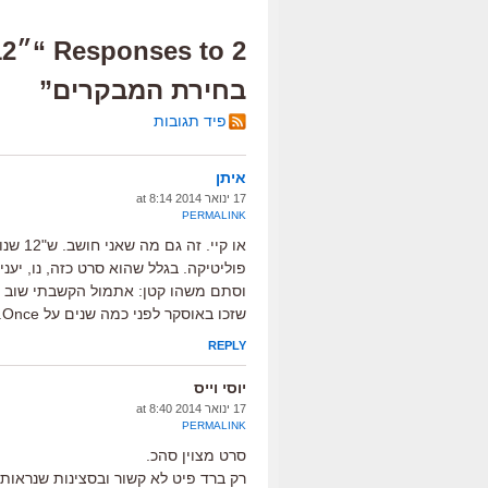
בחירת המבקרים”
פיד תגובות
איתן
17 ינואר 2014 at 8:14
PERMALINK
או קיי
פוליטיקה. בגלל שהוא סרט כזה, נו, יעני
וסתם משהו קטן: אתמול הקשבתי שוב לש
שזכו באוסקר לפני כמה שנים על Once. אולי אם "היא" ימשיך את המומנטום שלו, הוא יזכה גם על שיר.
REPLY
יוסי וייס
17 ינואר 2014 at 8:40
PERMALINK
סרט מצוין סהכ.
רק ברד פיט לא קשור ובסצינות שנראות