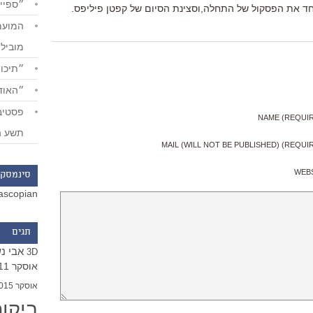
״ספייד
חד את הפסקול של התחלה,וסצינת הסיום של קפטן פיליפס.
מוביל
״תיכון
״האודי
NAME (REQUI
תשע ה
MAIL (WILL NOT BE PUBLISHED) (REQUI
WEB
סינמסקו
ascopian
תגים
אבי נ
3D
אוסקר 2011
אוסקר 2015
ביקו