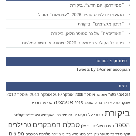
״ספיידרמן: יום חדש״, ביקורת
המועמדים לפרס אופיר 2026: ״עצמאות״ מוביל
״תיכון מגשימים״, ביקורת
״האודיסאה״ של כריסטופר נולאן, ביקורת
פסטיבל הקולנוע בירושלים 2026: שמונה או תשע המלצות
סינמסקופ בטוויטר
Tweets by @cinemascopian
תגים
אבי נשר
אוסקר 2011
אוסקר 2012
אוסקר 2009
אוסקר 2010
3D
אווטאר
אנימציה
אוסקר 2015
ארבעה כוכבים
אוסקר 2013
אוסקר 2014
ביקורת
גיבורי על
דוקאביב
האחים כהן
האקדמיה הישראלית לקולנוע
טבלת המבקרים
טריילרים
הספד
הערת שוליים
וודי אלן
מפיצים
יוסף סידר
כריסטופר נולן
מדע בדיוני
מלחמת הכוכבים
לייב בלוג
מוזיקה