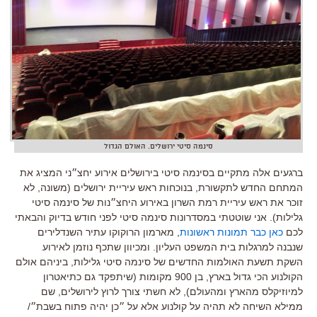
סינמה סיטי ירושלים. האולם הגדול
ברגעים אלה מתקיים בסינמה סיטי בירושלים אירוע יחצ״ני המציג את
המתחם החדש לתקשורת, בנוכחות ראש עיריית ירושלים (משונה, לא
זוכר את ראש עיריית רמת השרון באירוע היחצ״נות של סינמה סיטי
גלילות). אני שוטטתי במסדרונות סינמה סיטי לפני חודש בדיוק והבאתי
לכם
כאן כבר תמונות ראשונות
, מארמון הרוקוקו עתיר השנדלירים
שנבנה למרגלות בית המשפט העליון. ומכיוון שתכף נוזמן לאירוע
השקת תשעת האולמות החדשים של סינמה סיטי גלילות, ביניהם אולם
הקולנוע הכי גדול בארץ, בן 900 מקומות (שיתפקד גם כתיאטרון
למיוזיקלס מהארץ ומהעולם), לא חשתי צורך לרוץ לירושלים, שם
ממילא השיחה לא תהיה על קולנוע אלא על ״כן יהיה פתוח בשבת״/