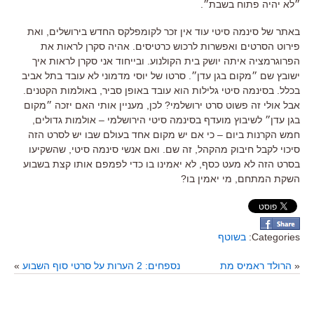
״לא יהיה פתוח בשבת״.
באתר של סינמה סיטי עוד אין זכר לקומפלקס החדש בירושלים, ואת
פירוט הסרטים ואפשרות לרכוש כרטיסים. אהיה סקרן לראות את
הפרוגרמציה איתה יושק בית הקולנוע. ובייחוד אני סקרן לראות איך
ישובץ שם ״מקום בגן עדן״. סרטו של יוסי מדמוני לא עובד בתל אביב
בכלל. בסינמה סיטי גלילות הוא עובד באופן סביר, באולמות הקטנים.
אבל אולי זה פשוט סרט ירושלמי? לכן, מעניין אותי האם יזכה ״מקום
בגן עדן״ לשיבוץ מועדף בסינמה סיטי הירושלמי – אולמות גדולים,
חמש הקרנות ביום – כי אם יש מקום אחד בעולם שבו יש לסרט הזה
סיכוי לקבל חיבוק מהקהל, זה שם. ואם אנשי סינמה סיטי, שהשקיעו
בסרט הזה לא מעט כסף, לא יאמינו בו כדי לפמפם אותו קצת בשבוע
השקת המתחם, מי יאמין בו?
Categories:
בשוטף
«
הרולד ראמיס מת
נספחים: 2 הערות על סרטי סוף השבוע
»