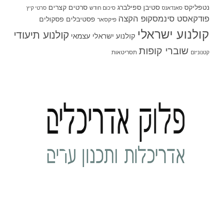
סטיבן ספילברג
סרטים קצרים
נטפליקס
סאנדאנס
סיכום חודש
סרטי קיץ
פודקאסט סינמסקופ הקצה
פסטיבלים
פסקולים
פיקסאר
קולנוע ישראלי
קולנוע תיעודי
קולנוע ישראלי עצמאי
שוברי קופות
תסריטאות
קטנוניזם