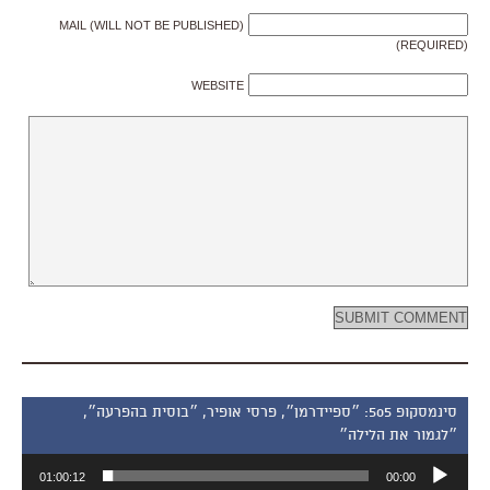
MAIL (WILL NOT BE PUBLISHED)
(REQUIRED)
WEBSITE
סינמסקופ 505: ״ספיידרמן״, פרסי אופיר, ״בוסית בהפרעה״,
״לגמור את הלילה״
נגן
01:00:12
00:00
אודיו