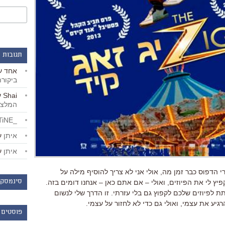
תגובות 
אחד
ע
ביקור
Shai
ע
המלצו
_LiBERTiNE_
איתן
ע
איתן
ע
 הדפוס כבר זמן מה, אולי אני לא צריך להוסיף מילה על
סינמסקו
ץ לי את הפיוזים, ואולי – אם אתם כאן – אנחנו דומים בזה.
 לפיוזים שלכם לקפוץ גם בלי עזרתי. זו הדרך שלי לנשום
יע את עצמי, ואולי גם כדי לא לחזור על עצמי.
פוסטים 