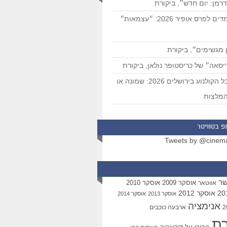
רמן: יום חדש״, ביקורת
המועמדים לפרס אופיר 2026: ״עצמאות״
 מגשימים״, ביקורת
סאה״ של כריסטופר נולאן, ביקורת
פסטיבל הקולנוע בירושלים 2026: שמונה או
מלצות
פ בטוויטר
Tweets by @cinem
שר
אוסקר 2009
אוסקר 2010
אווטאר
אוסקר 2012
אוסקר 2013
אוסקר 2014
אנימציה
ארבעה כוכבים
רת