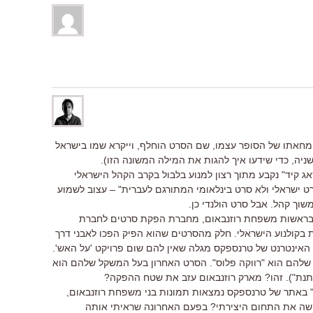
מחאתו של הסופר עצמו, שם הסרט הוחלף, וייקרא שמו בישראל
שניה, כדי שידעו איך להגות את המילה המשונה הזו).
ג קיד" נקבע מתוך רצון למנוע בלבול בקרב הקהל הישראלי
ט ישראלי ולא סרט בינלאומי המתורגם לעברית" – עצוב לשמוע
שוך קהל. אבל סרט הולנדי כן.
 בראשות משפחת רוזנבאום, מחברת הפקת סרטים לחברת
ת בקולנוע הישראלי. חלק מהסרטים שהוא הפיק הפכו לאבני דרך
האינטרנט של טרנספקס מגלה שאין להם שום פרויקט 'על האש'.
שלהם הוא "רווקה פלוס". הסרט האחרון בעל המשקל שלהם הוא
תנת"). זהו? מארק רוזנבאום עזב את שטח ההפקה?
ו" באתר של טרנספקס נמצאות תמונות בני משפחת רוזנבאום,
 נטשה את התחום היצירתי? בפעם האחרונה שראיתי אותה