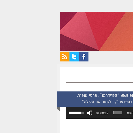
סינמסקופ 505: ״ספיידרמן״, פרסי אופיר,
בהפרעה״, ״לגמור את הלילה״
השתמש
01:00:12
00:
במקש
למעלה/למטה
כדי