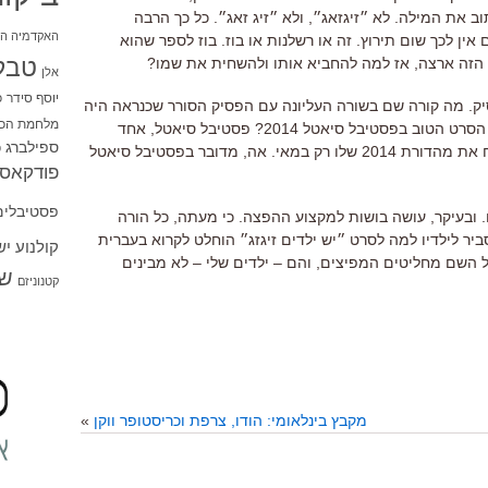
וב את המילה. לא ״זיגזאג״, ולא ״זיג זאג״. כל כך הרבה
האקדמיה הי
ין לכך שום תירוץ. זה או רשלנות או בוז. בוז לספר שהוא
טבל
זה ארצה, אז למה להחביא אותו ולהשחית את שמו?
אלן
יוסף סידר
כ
יק. מה קורה שם בשורה העליונה עם הפסיק הסורר שכנראה היה
מלחמת הכו
צריך להיות ו׳ החיבור? ומה פירוש פרס הסרט הטוב בפסטיבל סיאטל 2014? פסטיבל סיאטל, אחד
ספילברג
ס
הפסטיבלים המעניינים באמריקה, יפתח את מהדורת 2014 שלו רק במאי. אה, מדובר בפסטיבל סיאטל
פודקאסט
פסטיבלים
 ובעיקר, עושה בושות למקצוע ההפצה. כי מעתה, כל הורה
יר לילדיו למה לסרט ״יש ילדים זיגזג״ הוחלט לקרוא בעברית
קולנוע י
 על השם מחליטים המפיצים, והם – ילדים שלי – לא מבינים
שו
קטנוניזם
מקבץ בינלאומי: הודו, צרפת וכריסטופר ווקן
»