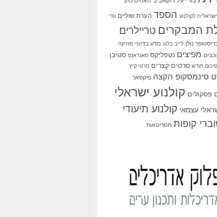
גיבורי על
דוקאביב
האחים כהן
הספד
הערת שוליים
שראלית לקולנוע
וודי
ת המבקרים
טריילרים
ריסטופר נולן
מדע בדיוני
לייב בלוג
מוזיקה
מפיצים
סטיבן
נטפליקס
כבים
סאנדאנס
סרטים קצרים
יכום חודש
סרטי קיץ
 סינמסקופ הקצה
פיקסאר
קולנוע ישראלי
פסקולים
קולנוע תיעודי
שראלי עצמאי
ברי קופות
תסריטאות