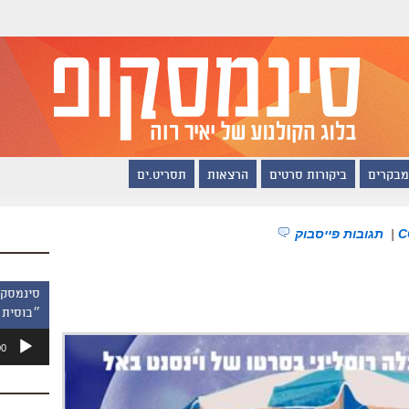
מבקרים
ביקורות סרטים
הרצאות
תסריט.ים
|
תגובות פייסבוק
״בוסית 
נגן
00
אודיו