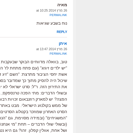
מאיה
26 מרץ 2014 at 10:25
PERMALINK
נוח בשבע שגיאות
REPLY
איתן
26 מרץ 2014 at 13:47
PERMALINK
טוב, בוואלה מדווחים הבוקר שבעקבות 
"יש ילדים זיגזג" (עם פתח מתחת לז' ה
אשת יחסי הציבור מתרצת: "השם "זיג זא
שיכול היה להסיק מתוך כך שמדובר בסר
את התירוץ הזה. ר"ל: סרט ישראלי לא ימ
ובשולי הדברים: מתי הפכה טרנספקס,
הפצה? יש למארק רוזנבאום זכויות רבו
של ממש בקולנוע הישראלי. מבט באתר 
הסרט האחרון שמוזכר בקטלוג הסרטים 
"המשגיחים" (ובמידה מסוימת, גם "הנו
(ובשולי שולי הדברים – תחת "מי אנחנ
ושל אחת, אוולין קפלון. זהו? גם היא