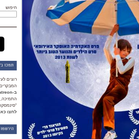
חיפוש
תמכו ב"
רוצים לעז
המבקרים 
ב-Patreon
התמיכה, 
"סינמסקופ
לחצו כאן
הירשמו 