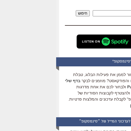
להגביר
או
חיפוש
להנמיך
עוצמת
שמע.
סינמסקופ"
ור לממן את פעילות הבלוג, טבלת
והפודקאסט? מוזמנים לבקר
בדף שלי
ולבחור לכם את אחת מדרגות
ולהצטרף לקבוצות הסודיות של
" לקבלת עדכונים והמלצות פרטיות.
לעדכוני המייל של ״סינמסקופ״