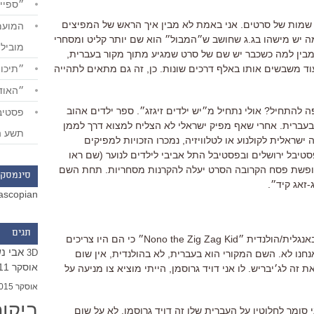
״ספייד
י שמות של סרטים. אני באמת לא מבין
איך הראש של המפיצים
מה יש מישהו בג.ג שחושב ש״המבול״ הוא שם יותר קליט ומסחרי
מוביל
א מבין למה כשכבר יש שם של סרט שמגיע מתוך מקור בעברית,
״תיכון
עוד משבשים אותו באלף דרכים שונות. כן, זה גם מתאים לתהייה
״האודי
ה להתחיל? אולי נתחיל מ״יש ילדים זיגזג״. ספר ילדים אהוב
בעברית. אחרי שאף מפיק ישראלי לא הצליח למצוא דרך לממן
תשע ה
ראלית לקולנוע או לטלוויזיה, נמכרו הזכויות למפיקים
טיבל ירושלים ובפסטיבל התל אביבי לילדים לנוער (שם ראו
בחופשת פסח הקרובה הסרט יעלה להקרנות מסחריות. תחת השם
סינמסקו
-זאג קיד״.
ascopian
תגים
א. למה לשנות את השם? הסרט נקרא באנגלית/הולנדית ״Nono the Zig Zag Kid״ כי הם היו צריכים
אבי נ
3D
חנו לא. השם המקורי הוא בעברית, לא בהולנדית, אין שום
אוסקר 2011
זה לג׳יבריש. לו אני דויד גרוסמן, הייתי מוציא צו מניעה על
אוסקר 2015
ביקו
י סומך לחלוטין על העברית שלו זה דויד גרוסמן, לא על שום