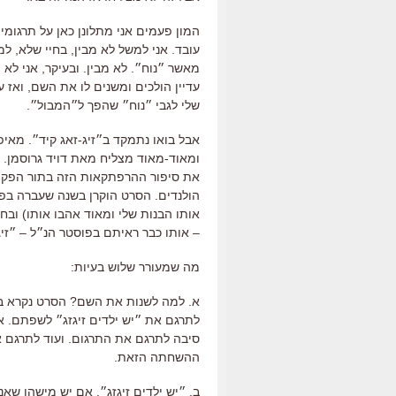
המון פעמים אני מתלונן כאן על תרגומ
עובד. אני למשל לא מבין, בחיי שלא, ל
מאשר ״נוח״. לא מבין. ובעיקר, אני ל
עדיין הולכים ומשנים לו את השם, ואז 
שלי לגבי ״נוח״ שהפך ל״המבול״.
אבל בואו נתמקד ב״זיג-זאג קיד״. מאיפ
ומאוד-מאוד מצליח מאת דויד גרוסמן. 
את סיפור ההרפתקאות הזה בתור הפקה יש
הולנדים. הסרט הוקרן בשנה שעברה בפס
אותו הבנות שלי ומאוד אהבו אותו) ו
– אותו כבר ראיתם בפוסטר הנ״ל – ״זיג
מה שמעורר שלוש בעיות:
לתרגם את ״יש ילדים זיגזג״ לשפתם. אנ
סיבה לתרגם את התרגום. ועוד לתרגם את 
ההשחתה הזאת.
ב. ״יש ילדים זיגזג״. אם יש מישהו שאנ