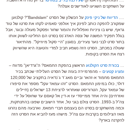
על השחקנים השגיעו לאודישנים אצלה?
….
הדיווח של ניקי פינק
על הכשלון של הסרט "Bandslam"? קולנוען
שמקורב להפקה כותב לפינק איך אולפני סאמיט לקחו את סרטו של טוד
גראף, שיש בו ציניות ואפלוליות והומור שחור ופסקול מעולה ובוגר, אבל
בגלל תפקיד המשנה של ונסה האדג`נס בסרט הם החליטו לשווק אותו
בתור סרט לבני נוער צעירים, בסגנון "היי סקול מיוזיקל". מהתיאור
שעולה במכתב, הסרט הזה נשמע חביב למדי והטענה היא שהשיווק
רצח את הסרט בקופות.
…
בכורת סרט הקולנוע
הראשון בהפקת החמאס? ה"גרדיאן" מדווח –
ומציג קטעים
– מהפרמיירה בעזה של הסרט העלילתי שכתב בכיר
החמאס מחמוד א-זהאר וביים מאג`ד ג`נדאיה בתקציב של 120,000
דולר, כולו במימון החמאס. הסרט "זהו עמאד עקל" מספר את סיפורו
של עמאד עקל, הטרוריסט שאחראי לרציחת 13 ישראלים (חיילים
ואזרחים) והיה אחד ממייסדי עז א-דין אל קאסם עד שחוסל על ידי
צה"ל ב-1993. הסרט צולם בגני טל, אחד הישובים שפונו בהתנתקות,
וכמה מהשחקנים בסרט הם בעצמם חברי חמאס, וארבעה מהם נהרגו
מאז הצילומים בקרבות עם צה"ל. מישהו מעז להביא את הסרט הזה
להקרנה בארץ?