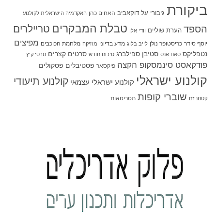
ביקורת
גיבורי על
דוקאביב
האחים כהן
האקדמיה הישראלית לקולנוע
טבלת המבקרים
טריילרים
הספד
הערת שוליים
וודי אלן
מפיצים
יוסף סידר
כריסטופר נולן
מדע בדיוני
מלחמת הכוכבים
לייב בלוג
מוזיקה
סטיבן ספילברג
סרטים קצרים
נטפליקס
סאנדאנס
סיכום חודש
סרטי קיץ
פודקאסט סינמסקופ הקצה
פסטיבלים
פסקולים
פיקסאר
קולנוע ישראלי
קולנוע תיעודי
קולנוע ישראלי עצמאי
שוברי קופות
תסריטאות
קטנוניזם