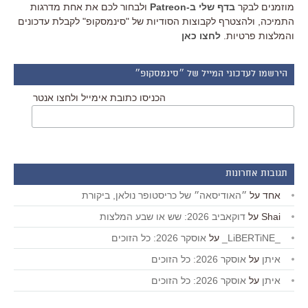
מוזמנים לבקר
בדף שלי ב-Patreon
ולבחור לכם את אחת מדרגות
התמיכה, ולהצטרף לקבוצות הסודיות של "סינמסקופ" לקבלת עדכונים
והמלצות פרטיות.
לחצו כאן
הירשמו לעדכוני המייל של ״סינמסקופ״
הכניסו כתובת אימייל ולחצו אנטר
תגובות אחרונות
אחד
על
״האודיסאה״ של כריסטופר נולאן, ביקורת
Shai
על
דוקאביב 2026: שש או שבע המלצות
_LiBERTiNE_
על
אוסקר 2026: כל הזוכים
איתן
על
אוסקר 2026: כל הזוכים
איתן
על
אוסקר 2026: כל הזוכים