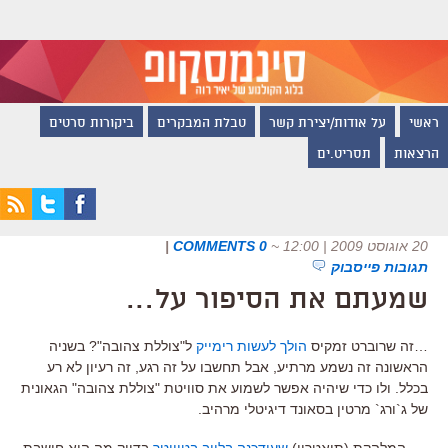
ראשי
על אודות/יצירת קשר
טבלת המבקרים
ביקורות סרטים
הרצאות
תסריט.ים
20 אוגוסט 2009 | 12:00
~
0 COMMENTS
|
תגובות פייסבוק
שמעתם את הסיפור על…
…זה שרוברט זמקיס
הולך לעשות רימייק
ל"צוללת צהובה"? בשניה
הראשונה זה נשמע מרתיע, אבל תחשבו על זה רגע, זה רעיון לא רע
בכלל. ולו כדי שיהיה אפשר לשמוע את סוויטת "צוללת צהובה" הגאונית
של ג`ורג` מרטין בסאונד דיגיטלי מרהיב.
…. המלהקת (תיאטרון)
שעידכנה בלייב בטוויטר
בדיוק מה היא חושבת