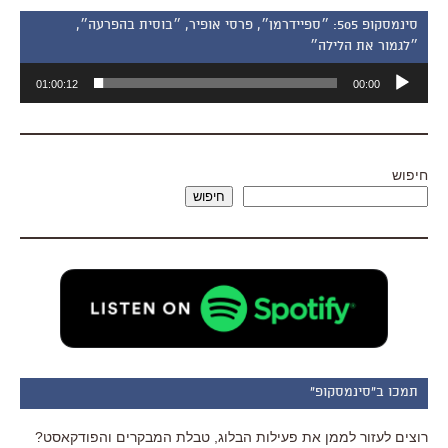
סינמסקופ 505: ״ספיידרמן״, פרסי אופיר, ״בוסית בהפרעה״,
״לגמור את הלילה״
נגן
01:00:12
00:00
אודיו
חיפוש
חיפוש
תמכו ב"סינמסקופ"
רוצים לעזור לממן את פעילות הבלוג, טבלת המבקרים והפודקאסט?