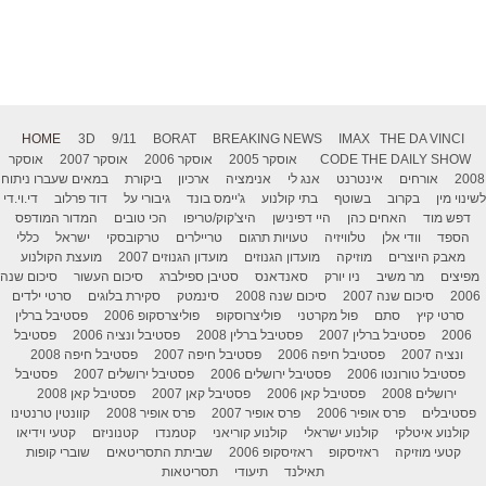
HOME
3D
9/11
BORAT
BREAKING NEWS
IMAX
THE DA VINCI
THE DAILY SHOW
CODE
אוסקר 2005
אוסקר 2006
אוסקר 2007
אוסקר
2008
אורחים
אינטרנט
אנג לי
אנימציה
ארכיון
ביקורת
במאים שעברו ניתוח
לשינוי מין
בקרוב
בשוטף
בתי קולנוע
ג'יימס בונד
גיבורי על
דוד פרלוב
די.וי.די
דפש מוד
האחים כהן
היי דפינישן
היצ'קוק/טריפו
הכי טובים
המדור המודפס
הספד
וודי אלן
טלוויזיה
טעויות תרגום
טריילרים
טרקובסקי
ישראל
כללי
מאבק היוצרים
מוזיקה
מועדון הגנוזים
מועדון הגנוזים 2007
מועצת הקולנוע
מפיצים
מר משיב
ניו יורק
סאנדאנס
סטיבן ספילברג
סיכום העשור
סיכום שנה
2006
סיכום שנה 2007
סיכום שנה 2008
סינמטק
סקירת בלוגים
סרטי ילדים
סרטי קיץ
סתם
פול מקרטני
פוליצרוסקופ
פוליצרסקופ 2006
פסטיבל ברלין
2006
פסטיבל ברלין 2007
פסטיבל ברלין 2008
פסטיבל ונציה 2006
פסטיבל
ונציה 2007
פסטיבל חיפה 2006
פסטיבל חיפה 2007
פסטיבל חיפה 2008
פסטיבל טורונטו 2006
פסטיבל ירושלים 2006
פסטיבל ירושלים 2007
פסטיבל
ירושלים 2008
פסטיבל קאן 2006
פסטיבל קאן 2007
פסטיבל קאן 2008
פסטיבלים
פרס אופיר 2006
פרס אופיר 2007
פרס אופיר 2008
קוונטין טרנטינו
קולנוע איטלקי
קולנוע ישראלי
קולנוע קוריאני
קטמנדו
קטנוניזם
קטעי וידיאו
קטעי מוזיקה
ראזיסקופ
ראזיסקופ 2006
שביתת התסריטאים
שוברי קופות
תאילנד
תיעודי
תסריטאות