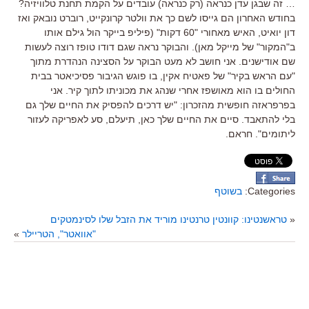
… זה שבגן עדן כנראה (רק כנראה) עובדים על הקמת תחנת טלוויזיה?
בחודש האחרון הם גייסו לשם כך את וולטר קרונקייט, רוברט נובאק ואז
דון יואיט, האיש מאחורי "60 דקות" (פיליפ בייקר הול גילם אותו
ב"המקור" של מייקל מאן). והבוקר נראה שגם דודו טופז רוצה לעשות
שם אודישנים. אני חושב לא מעט הבוקר על הסצינה הנהדרת מתוך
"עם הראש בקיר" של פאטיח אקין, בו פוגש הגיבור פסיכיאטר בבית
החולים בו הוא מאושפז אחרי שנהג את מכוניתו לתוך קיר. אני
בפרפראזה חופשית מהזכרון: "יש דרכים להפסיק את החיים שלך גם
בלי להתאבד. סיים את החיים שלך כאן, תיעלם, סע לאפריקה לעזור
ליתומים". חראם.
Categories:
בשוטף
«
טראשנטינו: קוונטין טרנטינו מוריד את הזבל שלו לסינמטקים
"אוואטר", הטריילר
»