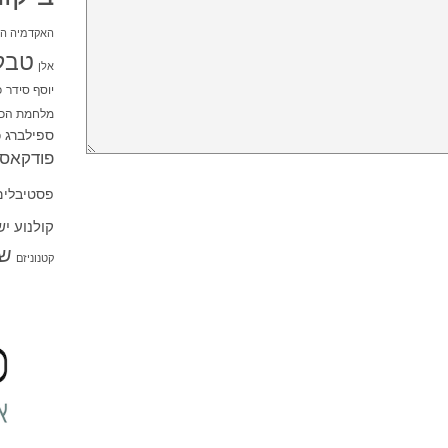
האקדמיה הי
טבל
אלן
יוסף סידר
כ
מלחמת הכו
ספילברג
ס
פודקאסט
פסטיבלים
קולנוע י
שו
קטנוניזם