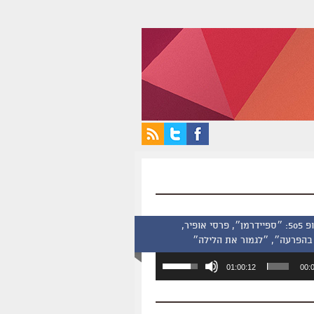
סינמסקופ 505: ״ספיידרמן״, פרסי אופיר,
בהפרעה״, ״לגמור את הלילה״
השתמש
01:00:12
00:
במקש
למעלה/למטה
כדי