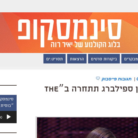
מבקרים
ביקורות סרטים
הרצאות
תסריט.ים
|
תגובות פייסבוק
האחיינית של סטיבן ספילברג תתחרה ב״The
״בוסית 
נגן
00
אודיו