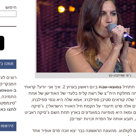
חיפוש
תמכו ב"
ג׳סי ספילברג-כץ
רוצים לעז
המבקרים 
במוצאי שבת
ביום ראשון בערוץ 2. איך אני יודע? קראתי
ב-Patreon
חה מחלקת היח״צ של רשת קליפ בלעדי של האודישן של אחת
התמיכה, 
 שלה קוראים סטיבן ספילברג. אמא שלה היא ננסי ספילברג,
"סינמסקופ
 אלה סרט תיעודי על הקמת חיל האוויר הישראלי). ג׳סיקה
לחצו כאן
ים ומאז היא מופיעה במועדונים בארץ תחת השם ג׳סיקה ראביט
תובע אותה על הפרת זכויות יוצרים).
הירשמו 
ישראלי נמשכים לקולנוע. מהעונה הראשונה כבר יצא זוכה פרס אופיר אחד