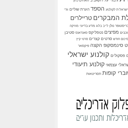
גיבורי על
דוקאביב
האחים כהן
הספד
הערת שוליים
שראלית לקולנוע
וודי
ת המבקרים
טריילרים
ריסטופר נולן
מדע בדיוני
לייב בלוג
מוזיקה
מפיצים
סטיבן
נטפליקס
כבים
סאנדאנס
סרטים קצרים
יכום חודש
סרטי קיץ
 סינמסקופ הקצה
פיקסאר
קולנוע ישראלי
פסקולים
קולנוע תיעודי
שראלי עצמאי
ברי קופות
תסריטאות