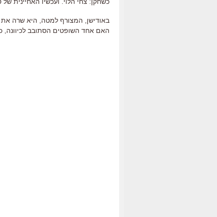
כשחקן: צחי הלוי. ועכשיו האחיינית של ס
האם אחד השופטים הסתובב לכיוונה, כך