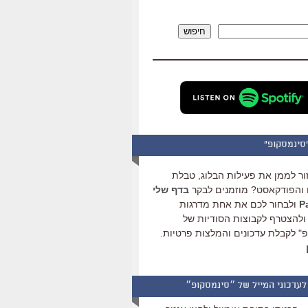
להגביר
או
חיפוש
להנמיך
עוצמת
שמע.
סינמסקופ"
ור לממן את פעילות הבלוג, טבלת
והפודקאסט? מוזמנים לבקר
בדף שלי
ולבחור לכם את אחת מדרגות
ולהצטרף לקבוצות הסודיות של
" לקבלת עדכונים והמלצות פרטיות.
לעדכוני המייל של ״סינמסקופ״