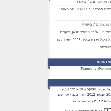
רמן: יום חדש״, ביקורת
המועמדים לפרס אופיר 2026: ״עצמאות״
 מגשימים״, ביקורת
סאה״ של כריסטופר נולאן, ביקורת
פסטיבל הקולנוע בירושלים 2026: שמונה או
מלצות
פ בטוויטר
Tweets by @cinem
שר
אוסקר 2009
אוסקר 2010
אווטאר
אוסקר 2012
אוסקר 2013
אוסקר 2014
אנימציה
ארבעה כוכבים
רת