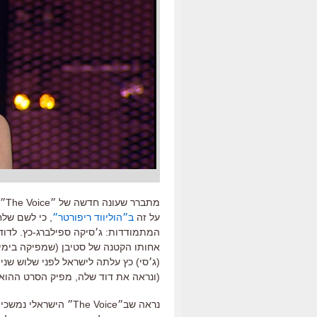
מתברר שעונה חדשה של ״The Voice״ תתחיל
על זה
ב״הוליווד ריפורטר״
, כי לשם של
המתמודדות: ג׳סיקה ספילברג-כץ. לדוד
אחותו הקטנה של סטיבן (שמפיקה בימים
(ג׳סי) כץ עלתה לישראל לפני שלוש שנ
(ונראה את דוד שלה, מפיק הסרט ההוא, 
נראה שב״The Voice״ ה