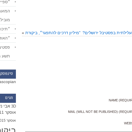
״ספייד
מוביל
״תיכון
העלילתית בפסטיבל ירושלים?
"מיליון דרכים להתפגר״, ביקורת
»
״האודי
תשע ה
סינמסקו
ascopian
תגים
NAME (REQUI
אבי נ
3D
אוסקר 2011
MAIL (WILL NOT BE PUBLISHED) (REQUI
אוסקר 2015
WEB
ביקו