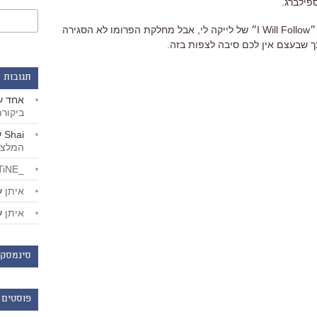
פילברג.
באודישן, המצורף למטה, היא שרה את ״I Will Follow״ של לייקה לי, אבל מחלקת הפרומו לא הסגירה
 שבעצם אין לכם סיבה לצפות בזה.
תגובות 
אחד
ע
ביקור
Shai
ע
המלצו
_LiBERTiNE_
איתן
ע
איתן
ע
סינמסקו
פוסטים 