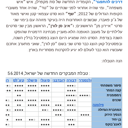
דרכים להתפגר״
,
הקומדיה החדשה של סת מקפרלן, איש ״איש
משפחה״, ומי שהיה אחראי לפני שנתיים על ״טד״, שהיה אחד משוברי
הקופות הגדולים של 2012;
״שף״
הוא סרט עצמאי קטן ואישי מאוד
של ג׳ון פאברו, שבשנים האחרונות היה בעיקר מזוהה עם בימוי שני
סרטי ״איירון מן״ הראשונים; ו
״איב סן לורן״,
הראשון מבין שני סרטים
עלילתיים על מעצב האופנה הלא-מעניין מבחינה דרמטית שהופקו
השנה בצרפת. הסרט הזה שמגיע היום הוצג בפסטיבל ברלין השנה,
ובפסטיבל קאן הוצג כבר סרט שני בשם ״סן לורן״, שאני מתערב אתכם
שעכשיו הוא כבר לעולם לא יגיע להקרנות מסחריות בארץ.
הנה הטבלה: