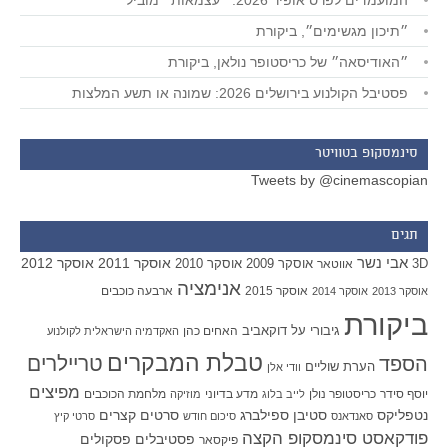
המועמדים לפרס אופיר 2026: ״עצמאות״ מוביל
״תיכון מגשימים״, ביקורת
״האודיסאה״ של כריסטופר נולאן, ביקורת
פסטיבל הקולנוע בירושלים 2026: שמונה או תשע המלצות
סינמסקופ בטוויטר
Tweets by @cinemascopian
תגים
אבי נשר
אוסקר 2011
אוסקר 2012
אוסקר 2009
אוסקר 2010
3D
אווטאר
אנימציה
אוסקר 2015
ארבעה כוכבים
אוסקר 2013
אוסקר 2014
ביקורת
גיבורי על
דוקאביב
האחים כהן
האקדמיה הישראלית לקולנוע
טבלת המבקרים
טריילרים
הספד
הערת שוליים
וודי אלן
מפיצים
יוסף סידר
כריסטופר נולן
מדע בדיוני
מלחמת הכוכבים
לייב בלוג
מוזיקה
סטיבן ספילברג
סרטים קצרים
נטפליקס
סאנדאנס
סיכום חודש
סרטי קיץ
פודקאסט סינמסקופ הקצה
פסטיבלים
פסקולים
פיקסאר