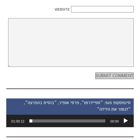
WEBSITE
סינמסקופ 505: ״ספיידרמן״, פרסי אופיר, ״בוסית בהפרעה״,
״לגמור את הלילה״
נגן
01:00:12
00:00
אודיו