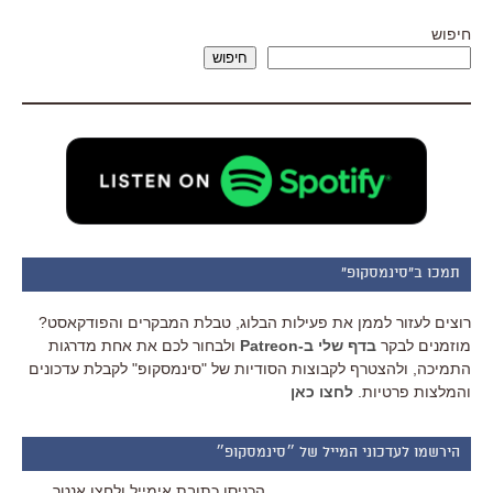
חיפוש
חיפוש
תמכו ב"סינמסקופ"
רוצים לעזור לממן את פעילות הבלוג, טבלת המבקרים והפודקאסט?
מוזמנים לבקר
בדף שלי ב-Patreon
ולבחור לכם את אחת מדרגות
התמיכה, ולהצטרף לקבוצות הסודיות של "סינמסקופ" לקבלת עדכונים
והמלצות פרטיות.
לחצו כאן
הירשמו לעדכוני המייל של ״סינמסקופ״
הכניסו כתובת אימייל ולחצו אנטר