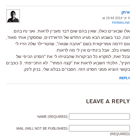
איתן
6 יוני 2014 at 19:44
PERMALINK
אלו שבועיים כאלו, שאין בהם שום דבר מעניין לראות. ואני נח בהם.
הנה, כבר בשבוע הבא מגיע החדש של הדארדנים, שמסקרן אותי מאוד,
וגם דרמה אמריקאית בשם "אהבה שנאה", שהטריילר שלה הזיז לי
משהו בלב. אבל בינתיים אין לי מה לראות.
ובכל זאת, למקרא כל הביקורות שהבטיחו לי את "הסרט הכיפי של
הקיץ", הלכתי השבוע לראות את "קצה המחר". לא התכייפתי. 3 כוכבים
בקושי הוציא ממני הסרט הזה. הסברים בבלוג שלי, בניק לינק.
REPLY
Leave a Reply
NAME (REQUIRED)
MAIL (WILL NOT BE PUBLISHED)
(REQUIRED)